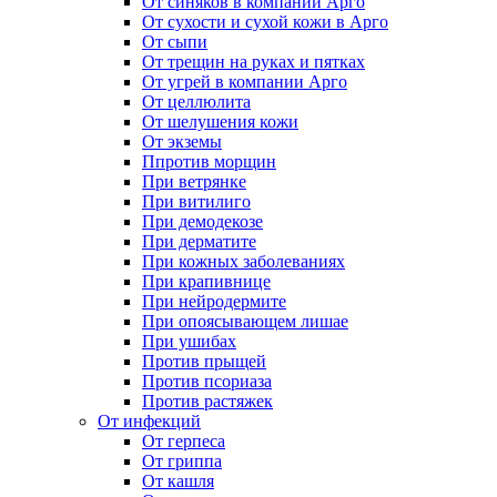
От синяков в компании Арго
От сухости и сухой кожи в Арго
От сыпи
От трещин на руках и пятках
От угрей в компании Арго
От целлюлита
От шелушения кожи
От экземы
Ппротив морщин
При ветрянке
При витилиго
При демодекозе
При дерматите
При кожных заболеваниях
При крапивнице
При нейродермите
При опоясывающем лишае
При ушибах
Против прыщей
Против псориаза
Против растяжек
От инфекций
От герпеса
От гриппа
От кашля