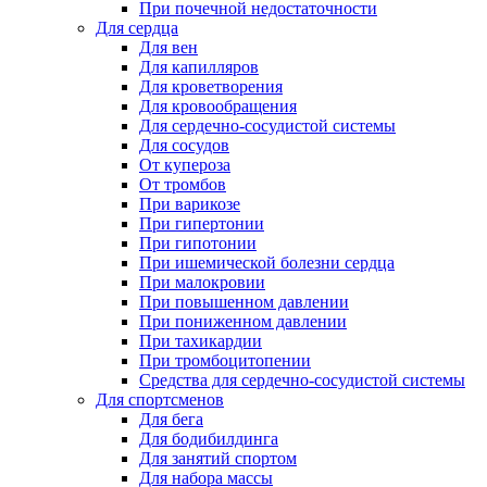
При почечной недостаточности
Для сердца
Для вен
Для капилляров
Для кроветворения
Для кровообращения
Для сердечно-сосудистой системы
Для сосудов
От купероза
От тромбов
При варикозе
При гипертонии
При гипотонии
При ишемической болезни сердца
При малокровии
При повышенном давлении
При пониженном давлении
При тахикардии
При тромбоцитопении
Средства для сердечно-сосудистой системы
Для спортсменов
Для бега
Для бодибилдинга
Для занятий спортом
Для набора массы