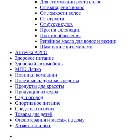
Для стимуляции роста волос
От выпадения волос
От ломкости волос
От перхоти
От фурункулов
Против аллопеции
Против облысения
Репейное масло для волос и ресниц
Шампуни с витаминами
Аптечка АРГО
Здоровое питание
Здоровый автомобиль
МПК Ляпко
Новинки компании
Полезные наружные средства
Продукты для красоты
Продукция из кедра
Сад и огород
Спортивное питание
Средства гигиены
Товары для детей
Физиотерапия и массаж на дому
Хозяйство и быт