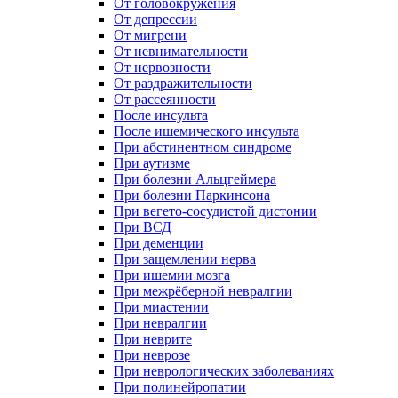
От головокружения
От депрессии
От мигрени
От невнимательности
От нервозности
От раздражительности
От рассеянности
После инсульта
После ишемического инсульта
При абстинентном синдроме
При аутизме
При болезни Альцгеймера
При болезни Паркинсона
При вегето-сосудистой дистонии
При ВСД
При деменции
При защемлении нерва
При ишемии мозга
При межрёберной невралгии
При миастении
При невралгии
При неврите
При неврозе
При неврологических заболеваниях
При полинейропатии