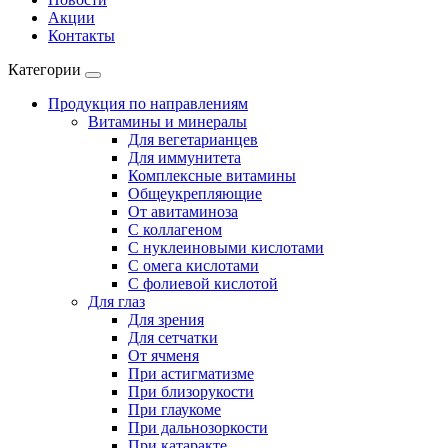
Акции
Контакты
Категории
Продукция по направлениям
Витамины и минералы
Для вегетарианцев
Для иммунитета
Комплексные витамины
Общеукрепляющие
От авитаминоза
С коллагеном
С нуклеиновыми кислотами
С омега кислотами
С фолиевой кислотой
Для глаз
Для зрения
Для сетчатки
От ячменя
При астигматизме
При близорукости
При глаукоме
При дальнозоркости
При катаракте