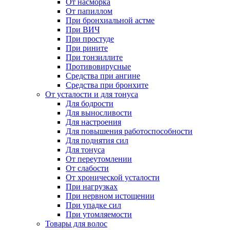
От насморка
От папиллом
При бронхиальной астме
При ВИЧ
При простуде
При рините
При тонзиллите
Противовирусные
Средства при ангине
Средства при бронхите
От усталости и для тонуса
Для бодрости
Для выносливости
Для настроения
Для повышения работоспособности
Для поднятия сил
Для тонуса
От переутомлении
От слабости
От хронической усталости
При нагрузках
При нервном истощении
При упадке сил
При утомляемости
Товары для волос