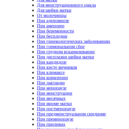
Для менструационного цикла
Для шейки матки
От молочницы
При аденомиозе
При аменорее
При беременности
При бесплодии
При гинекологических заболеваниях
При гормональном сбое
При грудном вскармливании
При дисплазии шейки матки
При кандидозе
При кисте яичников
При климаксе
При кормлении
При лактации
При менопаузе
При менструации
При месячных
При миоме матки
При постменопаузе
При предменструальном синдроме
При пременопаузе
При приливах