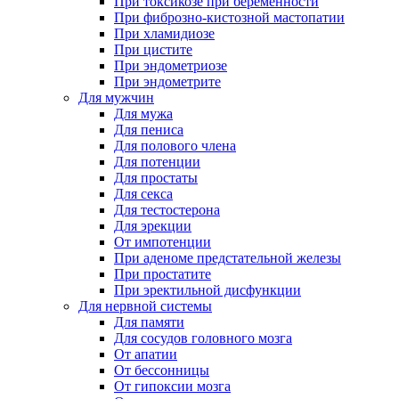
При токсикозе при беременности
При фиброзно-кистозной мастопатии
При хламидиозе
При цистите
При эндометриозе
При эндометрите
Для мужчин
Для мужа
Для пениса
Для полового члена
Для потенции
Для простаты
Для секса
Для тестостерона
Для эрекции
От импотенции
При аденоме предстательной железы
При простатите
При эректильной дисфункции
Для нервной системы
Для памяти
Для сосудов головного мозга
От апатии
От бессонницы
От гипоксии мозга