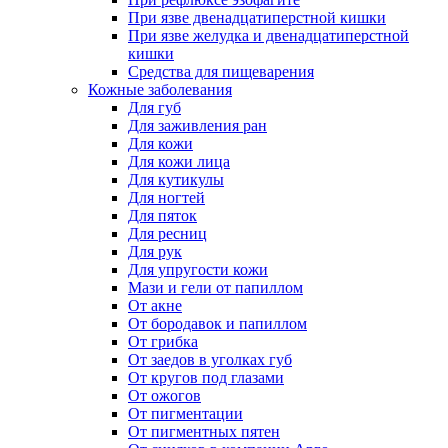
При язве двенадцатиперстной кишки
При язве желудка и двенадцатиперстной
кишки
Средства для пищеварения
Кожные заболевания
Для губ
Для заживления ран
Для кожи
Для кожи лица
Для кутикулы
Для ногтей
Для пяток
Для ресниц
Для рук
Для упругости кожи
Мази и гели от папиллом
От акне
От бородавок и папиллом
От грибка
От заедов в уголках губ
От кругов под глазами
От ожогов
От пигментации
От пигментных пятен