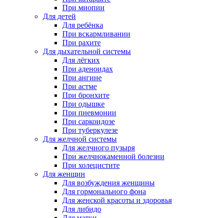
При миопии
Для детей
Для ребёнка
При вскармливании
При рахите
Для дыхательной системы
Для лёгких
При аденоидах
При ангине
При астме
При бронхите
При одышке
При пневмонии
При саркоидозе
При туберкулезе
Для желчной системы
Для желчного пузыря
При желчнокаменной болезни
При холецистите
Для женщин
Для возбуждения женщины
Для гормонального фона
Для женской красоты и здоровья
Для либидо
Для матки