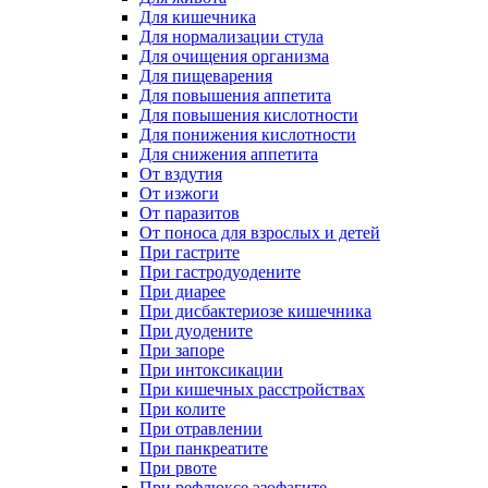
Для кишечника
Для нормализации стула
Для очищения организма
Для пищеварения
Для повышения аппетита
Для повышения кислотности
Для понижения кислотности
Для снижения аппетита
От вздутия
От изжоги
От паразитов
От поноса для взрослых и детей
При гастрите
При гастродуодените
При диарее
При дисбактериозе кишечника
При дуодените
При запоре
При интоксикации
При кишечных расстройствах
При колите
При отравлении
При панкреатите
При рвоте
При рефлюксе эзофагите