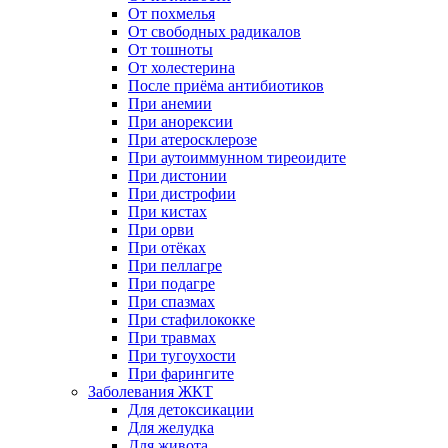
От похмелья
От свободных радикалов
От тошноты
От холестерина
После приёма антибиотиков
При анемии
При анорексии
При атеросклерозе
При аутоиммунном тиреоидите
При дистонии
При дистрофии
При кистах
При орви
При отёках
При пеллагре
При подагре
При спазмах
При стафилококке
При травмах
При тугоухости
При фарингите
Заболевания ЖКТ
Для детоксикации
Для желудка
Для живота