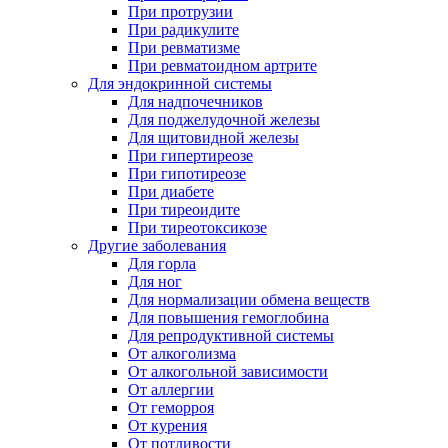
При протрузии
При радикулите
При ревматизме
При ревматоидном артрите
Для эндокринной системы
Для надпочечников
Для поджелудочной железы
Для щитовидной железы
При гипертиреозе
При гипотиреозе
При диабете
При тиреоидите
При тиреотоксикозе
Другие заболевания
Для горла
Для ног
Для нормализации обмена веществ
Для повышения гемоглобина
Для репродуктивной системы
От алкоголизма
От алкогольной зависимости
От аллергии
От геморроя
От курения
От потливости