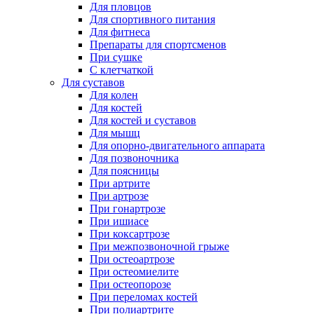
Для пловцов
Для спортивного питания
Для фитнеса
Препараты для спортсменов
При сушке
С клетчаткой
Для суставов
Для колен
Для костей
Для костей и суставов
Для мышц
Для опорно-двигательного аппарата
Для позвоночника
Для поясницы
При артрите
При артрозе
При гонартрозе
При ишиасе
При коксартрозе
При межпозвоночной грыже
При остеоартрозе
При остеомиелите
При остеопорозе
При переломах костей
При полиартрите