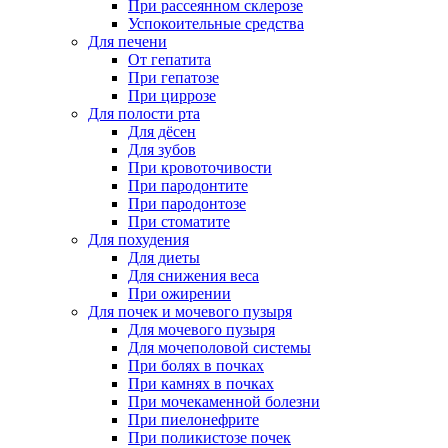
При рассеянном склерозе
Успокоительные средства
Для печени
От гепатита
При гепатозе
При циррозе
Для полости рта
Для дёсен
Для зубов
При кровоточивости
При пародонтите
При пародонтозе
При стоматите
Для похудения
Для диеты
Для снижения веса
При ожирении
Для почек и мочевого пузыря
Для мочевого пузыря
Для мочеполовой системы
При болях в почках
При камнях в почках
При мочекаменной болезни
При пиелонефрите
При поликистозе почек