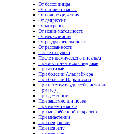
От бессонницы
От гипоксии мозга
От головокружения
От депрессии
От мигрени
От невнимательности
От нервозности
От раздражительности
От рассеянности
После инсульта
После ишемического инсульта
При абстинентном синдроме
При аутизме
При болезни Альцгеймера
При болезни Паркинсона
При вегето-сосудистой дистонии
При ВСД
При деменции
При защемлении нерва
При ишемии мозга
При межрёберной невралгии
При миастении
При невралгии
При неврите
При неврозе