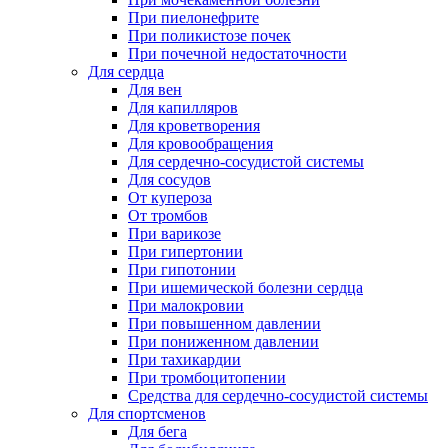
При пиелонефрите
При поликистозе почек
При почечной недостаточности
Для сердца
Для вен
Для капилляров
Для кроветворения
Для кровообращения
Для сердечно-сосудистой системы
Для сосудов
От купероза
От тромбов
При варикозе
При гипертонии
При гипотонии
При ишемической болезни сердца
При малокровии
При повышенном давлении
При пониженном давлении
При тахикардии
При тромбоцитопении
Средства для сердечно-сосудистой системы
Для спортсменов
Для бега