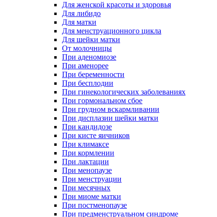
Для женской красоты и здоровья
Для либидо
Для матки
Для менструационного цикла
Для шейки матки
От молочницы
При аденомиозе
При аменорее
При беременности
При бесплодии
При гинекологических заболеваниях
При гормональном сбое
При грудном вскармливании
При дисплазии шейки матки
При кандидозе
При кисте яичников
При климаксе
При кормлении
При лактации
При менопаузе
При менструации
При месячных
При миоме матки
При постменопаузе
При предменструальном синдроме