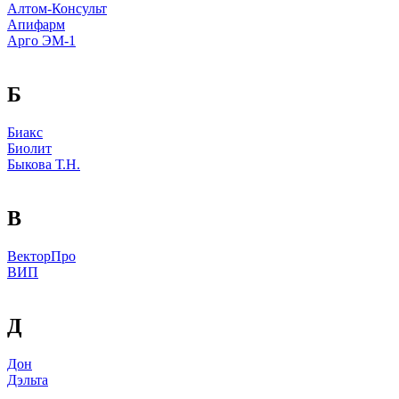
Алтом-Консульт
Апифарм
Арго ЭМ-1
Б
Биакс
Биолит
Быкова Т.Н.
В
ВекторПро
ВИП
Д
Дон
Дэльта