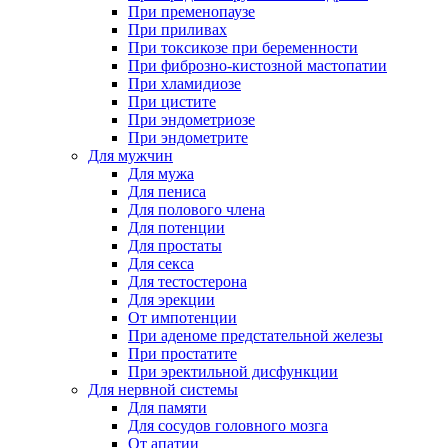
При пременопаузе
При приливах
При токсикозе при беременности
При фиброзно-кистозной мастопатии
При хламидиозе
При цистите
При эндометриозе
При эндометрите
Для мужчин
Для мужа
Для пениса
Для полового члена
Для потенции
Для простаты
Для секса
Для тестостерона
Для эрекции
От импотенции
При аденоме предстательной железы
При простатите
При эректильной дисфункции
Для нервной системы
Для памяти
Для сосудов головного мозга
От апатии