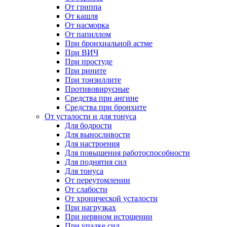
От гриппа
От кашля
От насморка
От папиллом
При бронхиальной астме
При ВИЧ
При простуде
При рините
При тонзиллите
Противовирусные
Средства при ангине
Средства при бронхите
От усталости и для тонуса
Для бодрости
Для выносливости
Для настроения
Для повышения работоспособности
Для поднятия сил
Для тонуса
От переутомлении
От слабости
От хронической усталости
При нагрузках
При нервном истощении
При упадке сил