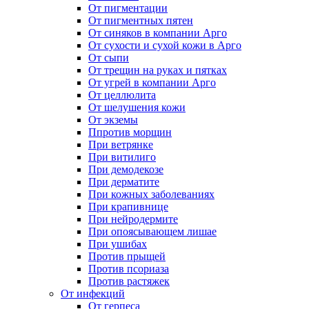
От пигментации
От пигментных пятен
От синяков в компании Арго
От сухости и сухой кожи в Арго
От сыпи
От трещин на руках и пятках
От угрей в компании Арго
От целлюлита
От шелушения кожи
От экземы
Ппротив морщин
При ветрянке
При витилиго
При демодекозе
При дерматите
При кожных заболеваниях
При крапивнице
При нейродермите
При опоясывающем лишае
При ушибах
Против прыщей
Против псориаза
Против растяжек
От инфекций
От герпеса