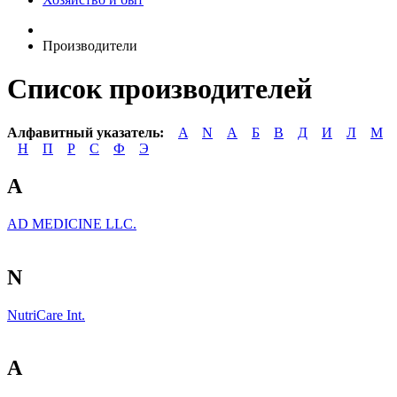
Производители
Список производителей
Алфавитный указатель:
A
N
А
Б
В
Д
И
Л
М
Н
П
Р
С
Ф
Э
A
AD MEDICINE LLC.
N
NutriCare Int.
А