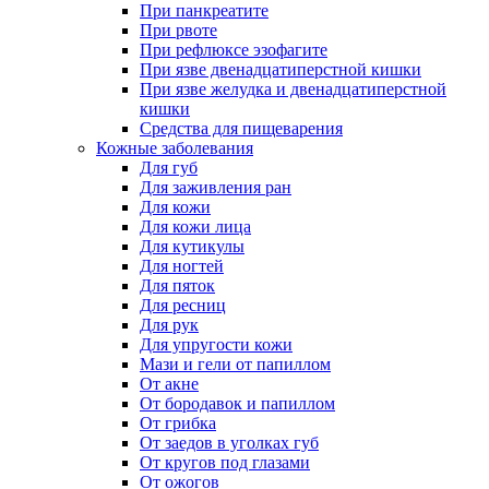
При панкреатите
При рвоте
При рефлюксе эзофагите
При язве двенадцатиперстной кишки
При язве желудка и двенадцатиперстной
кишки
Средства для пищеварения
Кожные заболевания
Для губ
Для заживления ран
Для кожи
Для кожи лица
Для кутикулы
Для ногтей
Для пяток
Для ресниц
Для рук
Для упругости кожи
Мази и гели от папиллом
От акне
От бородавок и папиллом
От грибка
От заедов в уголках губ
От кругов под глазами
От ожогов