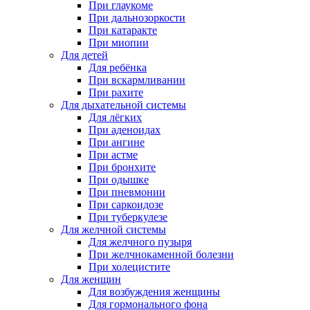
При глаукоме
При дальнозоркости
При катаракте
При миопии
Для детей
Для ребёнка
При вскармливании
При рахите
Для дыхательной системы
Для лёгких
При аденоидах
При ангине
При астме
При бронхите
При одышке
При пневмонии
При саркоидозе
При туберкулезе
Для желчной системы
Для желчного пузыря
При желчнокаменной болезни
При холецистите
Для женщин
Для возбуждения женщины
Для гормонального фона