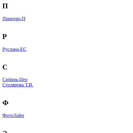
П
Прицеро-П
Р
Руслана-ЕС
С
Сибирь-Цео
Столярова Т.И.
Ф
ФитоЛайн