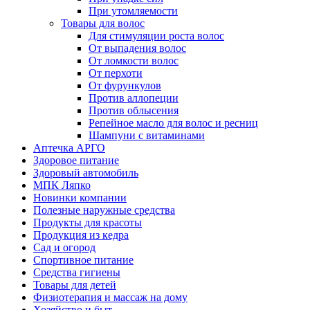
При утомляемости
Товары для волос
Для стимуляции роста волос
От выпадения волос
От ломкости волос
От перхоти
От фурункулов
Против аллопеции
Против облысения
Репейное масло для волос и ресниц
Шампуни с витаминами
Аптечка АРГО
Здоровое питание
Здоровый автомобиль
МПК Ляпко
Новинки компании
Полезные наружные средства
Продукты для красоты
Продукция из кедра
Сад и огород
Спортивное питание
Средства гигиены
Товары для детей
Физиотерапия и массаж на дому
Хозяйство и быт