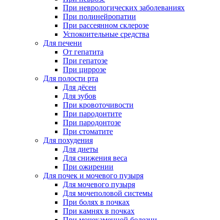
При неврологических заболеваниях
При полинейропатии
При рассеянном склерозе
Успокоительные средства
Для печени
От гепатита
При гепатозе
При циррозе
Для полости рта
Для дёсен
Для зубов
При кровоточивости
При пародонтите
При пародонтозе
При стоматите
Для похудения
Для диеты
Для снижения веса
При ожирении
Для почек и мочевого пузыря
Для мочевого пузыря
Для мочеполовой системы
При болях в почках
При камнях в почках
При мочекаменной болезни