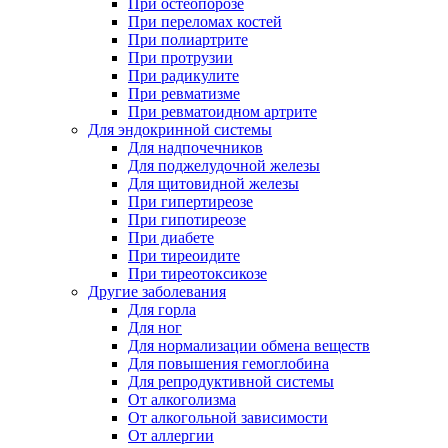
При остеопорозе
При переломах костей
При полиартрите
При протрузии
При радикулите
При ревматизме
При ревматоидном артрите
Для эндокринной системы
Для надпочечников
Для поджелудочной железы
Для щитовидной железы
При гипертиреозе
При гипотиреозе
При диабете
При тиреоидите
При тиреотоксикозе
Другие заболевания
Для горла
Для ног
Для нормализации обмена веществ
Для повышения гемоглобина
Для репродуктивной системы
От алкоголизма
От алкогольной зависимости
От аллергии