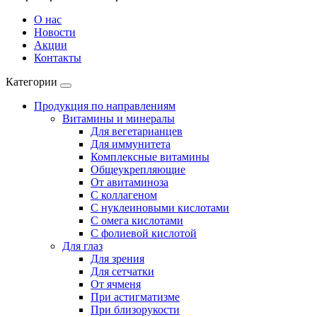
О нас
Новости
Акции
Контакты
Категории
Продукция по направлениям
Витамины и минералы
Для вегетарианцев
Для иммунитета
Комплексные витамины
Общеукрепляющие
От авитаминоза
С коллагеном
С нуклеиновыми кислотами
С омега кислотами
С фолиевой кислотой
Для глаз
Для зрения
Для сетчатки
От ячменя
При астигматизме
При близорукости