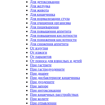
Для детоксикации
Для желудка
Для живота
Для кишечника
Для нормализации стула
Для очищения организма
Для пищеварения
Для повышения аппетита
Для повышения кислотности
Для понижения кислотности
Для снижения аппетита
От вздутия
От изжоги
От паразитов
От поноса для взрослых и детей
При гастрите
При гастродуодените
При диарее
При дисбактериозе кишечника
При дуодените
При запоре
При интоксикации
При кишечных расстройствах
При колите
При отравлении