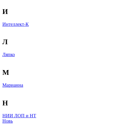
И
Интеллект-К
Л
Ляпко
М
Марианна
Н
НИИ ЛОП и НТ
Новь