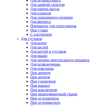
Для бодибилдинга
Для занятий спортом
Для набора массы
Для пловцов
Для спортивного питания
Для фитнеса
Препараты для спортсменов
При сушке
С клетчаткой
Для суставов
Для колен
Для костей
Для костей и суставов
Для мышц
Для опорно-двигательного аппарата
Для позвоночника
Для поясницы
При артрите
При артрозе
При гонартрозе
При ишиасе
При коксартрозе
При межпозвоночной грыже
При остеоартрозе
При остеомиелите