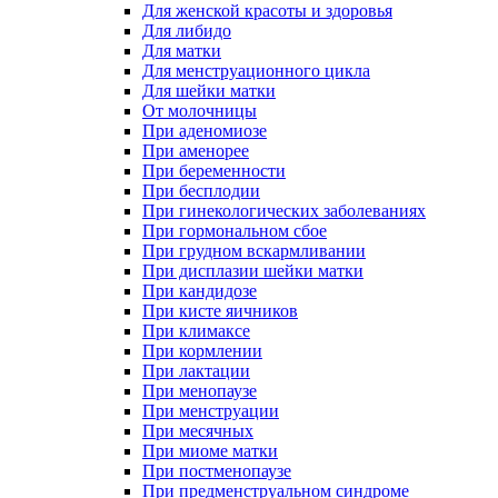
Для женской красоты и здоровья
Для либидо
Для матки
Для менструационного цикла
Для шейки матки
От молочницы
При аденомиозе
При аменорее
При беременности
При бесплодии
При гинекологических заболеваниях
При гормональном сбое
При грудном вскармливании
При дисплазии шейки матки
При кандидозе
При кисте яичников
При климаксе
При кормлении
При лактации
При менопаузе
При менструации
При месячных
При миоме матки
При постменопаузе
При предменструальном синдроме