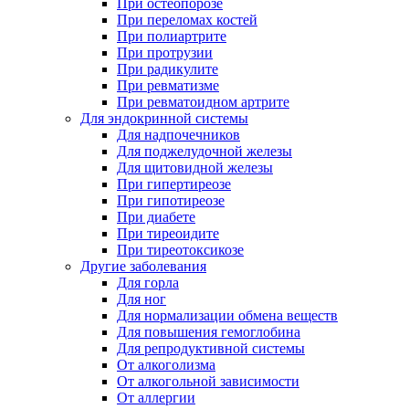
При остеопорозе
При переломах костей
При полиартрите
При протрузии
При радикулите
При ревматизме
При ревматоидном артрите
Для эндокринной системы
Для надпочечников
Для поджелудочной железы
Для щитовидной железы
При гипертиреозе
При гипотиреозе
При диабете
При тиреоидите
При тиреотоксикозе
Другие заболевания
Для горла
Для ног
Для нормализации обмена веществ
Для повышения гемоглобина
Для репродуктивной системы
От алкоголизма
От алкогольной зависимости
От аллергии