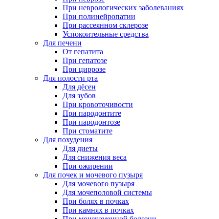
При неврологических заболеваниях
При полинейропатии
При рассеянном склерозе
Успокоительные средства
Для печени
От гепатита
При гепатозе
При циррозе
Для полости рта
Для дёсен
Для зубов
При кровоточивости
При пародонтите
При пародонтозе
При стоматите
Для похудения
Для диеты
Для снижения веса
При ожирении
Для почек и мочевого пузыря
Для мочевого пузыря
Для мочеполовой системы
При болях в почках
При камнях в почках
При мочекаменной болезни