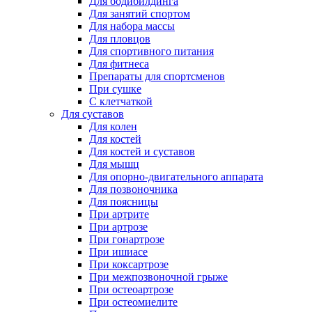
Для бодибилдинга
Для занятий спортом
Для набора массы
Для пловцов
Для спортивного питания
Для фитнеса
Препараты для спортсменов
При сушке
С клетчаткой
Для суставов
Для колен
Для костей
Для костей и суставов
Для мышц
Для опорно-двигательного аппарата
Для позвоночника
Для поясницы
При артрите
При артрозе
При гонартрозе
При ишиасе
При коксартрозе
При межпозвоночной грыже
При остеоартрозе
При остеомиелите