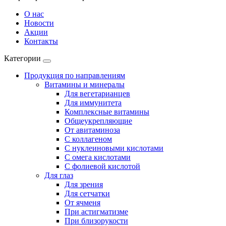
О нас
Новости
Акции
Контакты
Категории
Продукция по направлениям
Витамины и минералы
Для вегетарианцев
Для иммунитета
Комплексные витамины
Общеукрепляющие
От авитаминоза
С коллагеном
С нуклеиновыми кислотами
С омега кислотами
С фолиевой кислотой
Для глаз
Для зрения
Для сетчатки
От ячменя
При астигматизме
При близорукости