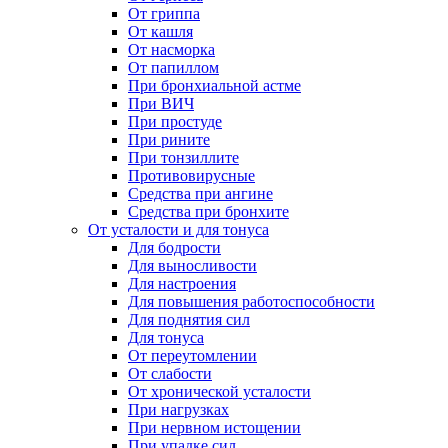
От гриппа
От кашля
От насморка
От папиллом
При бронхиальной астме
При ВИЧ
При простуде
При рините
При тонзиллите
Противовирусные
Средства при ангине
Средства при бронхите
От усталости и для тонуса
Для бодрости
Для выносливости
Для настроения
Для повышения работоспособности
Для поднятия сил
Для тонуса
От переутомлении
От слабости
От хронической усталости
При нагрузках
При нервном истощении
При упадке сил