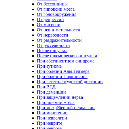
От бессонницы
От гипоксии мозга
От головокружения
От депрессии
От мигрени
От невнимательности
От нервозности
От раздражительности
От рассеянности
После инсульта
После ишемического инсульта
При абстинентном синдроме
При аутизме
При болезни Альцгеймера
При болезни Паркинсона
При вегето-сосудистой дистонии
При ВСД
При деменции
При защемлении нерва
При ишемии мозга
При межрёберной невралгии
При миастении
При невралгии
При неврите
При неврозе