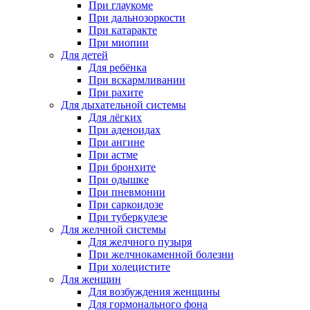
При глаукоме
При дальнозоркости
При катаракте
При миопии
Для детей
Для ребёнка
При вскармливании
При рахите
Для дыхательной системы
Для лёгких
При аденоидах
При ангине
При астме
При бронхите
При одышке
При пневмонии
При саркоидозе
При туберкулезе
Для желчной системы
Для желчного пузыря
При желчнокаменной болезни
При холецистите
Для женщин
Для возбуждения женщины
Для гормонального фона