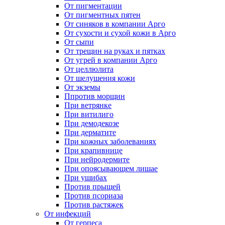
От пигментации
От пигментных пятен
От синяков в компании Арго
От сухости и сухой кожи в Арго
От сыпи
От трещин на руках и пятках
От угрей в компании Арго
От целлюлита
От шелушения кожи
От экземы
Ппротив морщин
При ветрянке
При витилиго
При демодекозе
При дерматите
При кожных заболеваниях
При крапивнице
При нейродермите
При опоясывающем лишае
При ушибах
Против прыщей
Против псориаза
Против растяжек
От инфекций
От герпеса