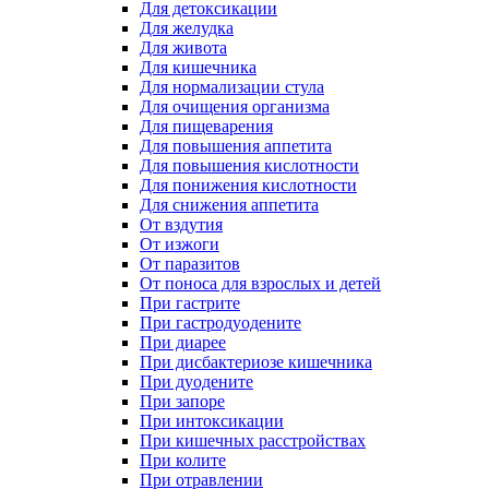
Для детоксикации
Для желудка
Для живота
Для кишечника
Для нормализации стула
Для очищения организма
Для пищеварения
Для повышения аппетита
Для повышения кислотности
Для понижения кислотности
Для снижения аппетита
От вздутия
От изжоги
От паразитов
От поноса для взрослых и детей
При гастрите
При гастродуодените
При диарее
При дисбактериозе кишечника
При дуодените
При запоре
При интоксикации
При кишечных расстройствах
При колите
При отравлении