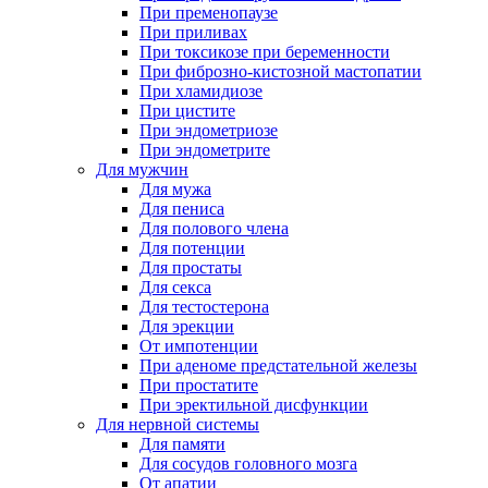
При пременопаузе
При приливах
При токсикозе при беременности
При фиброзно-кистозной мастопатии
При хламидиозе
При цистите
При эндометриозе
При эндометрите
Для мужчин
Для мужа
Для пениса
Для полового члена
Для потенции
Для простаты
Для секса
Для тестостерона
Для эрекции
От импотенции
При аденоме предстательной железы
При простатите
При эректильной дисфункции
Для нервной системы
Для памяти
Для сосудов головного мозга
От апатии