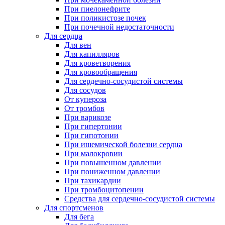
При пиелонефрите
При поликистозе почек
При почечной недостаточности
Для сердца
Для вен
Для капилляров
Для кроветворения
Для кровообращения
Для сердечно-сосудистой системы
Для сосудов
От купероза
От тромбов
При варикозе
При гипертонии
При гипотонии
При ишемической болезни сердца
При малокровии
При повышенном давлении
При пониженном давлении
При тахикардии
При тромбоцитопении
Средства для сердечно-сосудистой системы
Для спортсменов
Для бега