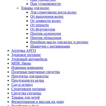
При утомляемости
Товары для волос
Для стимуляции роста волос
От выпадения волос
От ломкости волос
От перхоти
От фурункулов
Против аллопеции
Против облысения
Репейное масло для волос и ресниц
Шампуни с витаминами
Аптечка АРГО
Здоровое питание
Здоровый автомобиль
МПК Ляпко
Новинки компании
Полезные наружные средства
Продукты для красоты
Продукция из кедра
Сад и огород
Спортивное питание
Средства гигиены
Товары для детей
Физиотерапия и массаж на дому
Хозяйство и быт