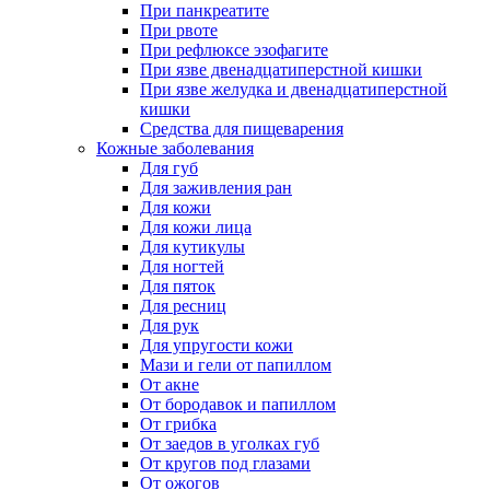
При панкреатите
При рвоте
При рефлюксе эзофагите
При язве двенадцатиперстной кишки
При язве желудка и двенадцатиперстной
кишки
Средства для пищеварения
Кожные заболевания
Для губ
Для заживления ран
Для кожи
Для кожи лица
Для кутикулы
Для ногтей
Для пяток
Для ресниц
Для рук
Для упругости кожи
Мази и гели от папиллом
От акне
От бородавок и папиллом
От грибка
От заедов в уголках губ
От кругов под глазами
От ожогов