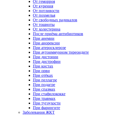
От геморроя
От курения
От потливости
От похмелья
От свободных радикалов
От тошноты
От холестерина
После приёма антибиотиков
При анемии
При анорексии
При атеросклерозе
При аутоиммунном тиреоидите
При дистонии
При дистрофии
При кистах
При орви
При отёках
При пеллагре
При подагре
При спазмах
При стафилококке
При травмах
При тугоухости
При фарингите
Заболевания ЖКТ