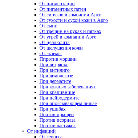
От пигментации
От пигментных пятен
От синяков в компании Арго
От сухости и сухой кожи в Арго
От сыпи
От трещин на руках и пятках
От угрей в компании Арго
От целлюлита
От шелушения кожи
От экземы
Ппротив морщин
При ветрянке
При витилиго
При демодекозе
При дерматите
При кожных заболеваниях
При крапивнице
При нейродермите
При опоясывающем лишае
При ушибах
Против прыщей
Против псориаза
Против растяжек
От инфекций
От герпеса