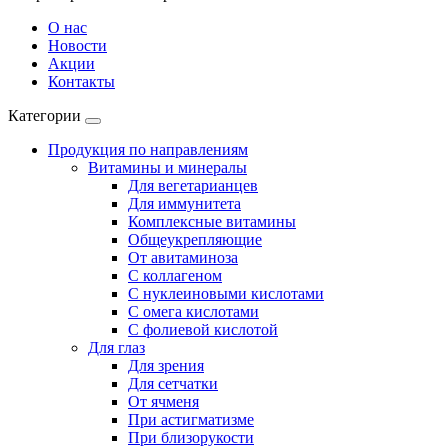
О нас
Новости
Акции
Контакты
Категории
Продукция по направлениям
Витамины и минералы
Для вегетарианцев
Для иммунитета
Комплексные витамины
Общеукрепляющие
От авитаминоза
С коллагеном
С нуклеиновыми кислотами
С омега кислотами
С фолиевой кислотой
Для глаз
Для зрения
Для сетчатки
От ячменя
При астигматизме
При близорукости