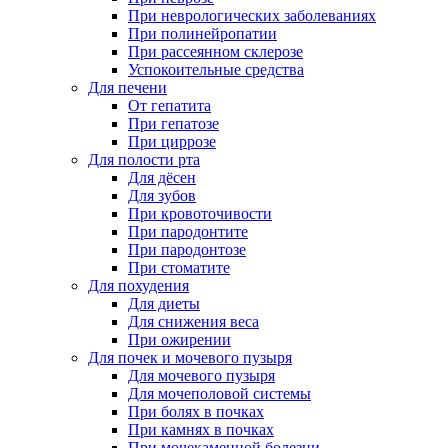
При неврологических заболеваниях
При полинейропатии
При рассеянном склерозе
Успокоительные средства
Для печени
От гепатита
При гепатозе
При циррозе
Для полости рта
Для дёсен
Для зубов
При кровоточивости
При пародонтите
При пародонтозе
При стоматите
Для похудения
Для диеты
Для снижения веса
При ожирении
Для почек и мочевого пузыря
Для мочевого пузыря
Для мочеполовой системы
При болях в почках
При камнях в почках
При мочекаменной болезни