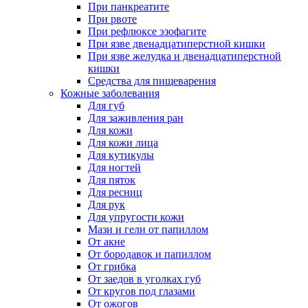
При панкреатите
При рвоте
При рефлюксе эзофагите
При язве двенадцатиперстной кишки
При язве желудка и двенадцатиперстной
кишки
Средства для пищеварения
Кожные заболевания
Для губ
Для заживления ран
Для кожи
Для кожи лица
Для кутикулы
Для ногтей
Для пяток
Для ресниц
Для рук
Для упругости кожи
Мази и гели от папиллом
От акне
От бородавок и папиллом
От грибка
От заедов в уголках губ
От кругов под глазами
От ожогов