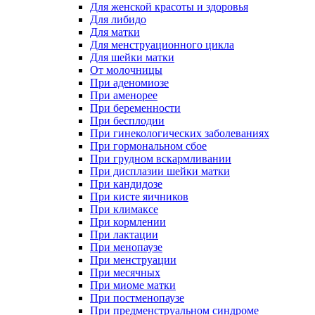
Для женской красоты и здоровья
Для либидо
Для матки
Для менструационного цикла
Для шейки матки
От молочницы
При аденомиозе
При аменорее
При беременности
При бесплодии
При гинекологических заболеваниях
При гормональном сбое
При грудном вскармливании
При дисплазии шейки матки
При кандидозе
При кисте яичников
При климаксе
При кормлении
При лактации
При менопаузе
При менструации
При месячных
При миоме матки
При постменопаузе
При предменструальном синдроме