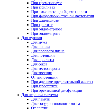
При пременопаузе
При приливах
При токсикозе при беременности
При фиброзно-кистозной мастопатии
При хламидиозе
При цистите
При эндометриозе
При эндометрите
Для мужчин
Для мужа
Для пениса
Для полового члена
Для потенции
Для простаты
Для секса
Для тестостерона
Для эрекции
От импотенции
При аденоме предстательной железы
При простатите
При эректильной дисфункции
Для нервной системы
Для памяти
Для сосудов головного мозга
От апатии