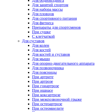
Для бодибилдинга
Для занятий спортом
Для набора массы
Для пловцов
Для спортивного питания
Для фитнеса
Препараты для спортсменов
При сушке
С клетчаткой
Для суставов
Для колен
Для костей
Для костей и суставов
Для мышц
Для опорно-двигательного аппарата
Для позвоночника
Для поясницы
При артрите
При артрозе
При гонартрозе
При ишиасе
При коксартрозе
При межпозвоночной грыже
При остеоартрозе
При остеомиелите