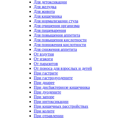
Для детоксикации
Для желудка
Для живота
Для кишечника
Для нормализации стула
Для очищения организма
Для пищеварения
Для повышения аппетита
Для повышения кислотности
Для понижения кислотности
Для снижения аппетита
От вздутия
От изжоги
От паразитов
От поноса для взрослых и детей
При гастрите
При гастродуодените
При диарее
При дисбактериозе кишечника
При дуодените
При запоре
При интоксикации
При кишечных расстройствах
При колите
При отравлении