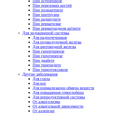
При остеопорозе
При переломах костей
При полиартрите
При протрузии
При радикулите
При ревматизме
При ревматоидном артрите
Для эндокринной системы
Для надпочечников
Для поджелудочной железы
Для щитовидной железы
При гипертиреозе
При гипотиреозе
При диабете
При тиреоидите
При тиреотоксикозе
Другие заболевания
Для горла
Для ног
Для нормализации обмена веществ
Для повышения гемоглобина
Для репродуктивной системы
От алкоголизма
От алкогольной зависимости
От аллергии