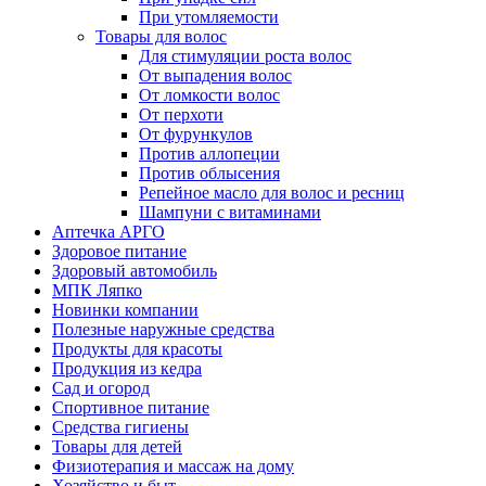
При утомляемости
Товары для волос
Для стимуляции роста волос
От выпадения волос
От ломкости волос
От перхоти
От фурункулов
Против аллопеции
Против облысения
Репейное масло для волос и ресниц
Шампуни с витаминами
Аптечка АРГО
Здоровое питание
Здоровый автомобиль
МПК Ляпко
Новинки компании
Полезные наружные средства
Продукты для красоты
Продукция из кедра
Сад и огород
Спортивное питание
Средства гигиены
Товары для детей
Физиотерапия и массаж на дому
Хозяйство и быт