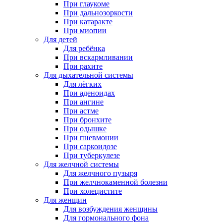
При глаукоме
При дальнозоркости
При катаракте
При миопии
Для детей
Для ребёнка
При вскармливании
При рахите
Для дыхательной системы
Для лёгких
При аденоидах
При ангине
При астме
При бронхите
При одышке
При пневмонии
При саркоидозе
При туберкулезе
Для желчной системы
Для желчного пузыря
При желчнокаменной болезни
При холецистите
Для женщин
Для возбуждения женщины
Для гормонального фона