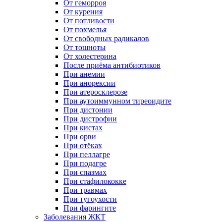
От геморроя
От курения
От потливости
От похмелья
От свободных радикалов
От тошноты
От холестерина
После приёма антибиотиков
При анемии
При анорексии
При атеросклерозе
При аутоиммунном тиреоидите
При дистонии
При дистрофии
При кистах
При орви
При отёках
При пеллагре
При подагре
При спазмах
При стафилококке
При травмах
При тугоухости
При фарингите
Заболевания ЖКТ