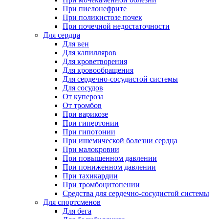
При пиелонефрите
При поликистозе почек
При почечной недостаточности
Для сердца
Для вен
Для капилляров
Для кроветворения
Для кровообращения
Для сердечно-сосудистой системы
Для сосудов
От купероза
От тромбов
При варикозе
При гипертонии
При гипотонии
При ишемической болезни сердца
При малокровии
При повышенном давлении
При пониженном давлении
При тахикардии
При тромбоцитопении
Средства для сердечно-сосудистой системы
Для спортсменов
Для бега