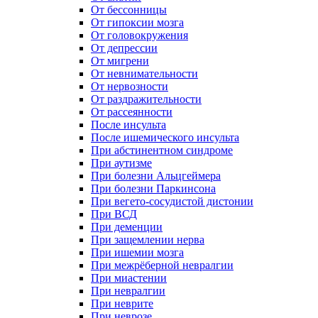
От бессонницы
От гипоксии мозга
От головокружения
От депрессии
От мигрени
От невнимательности
От нервозности
От раздражительности
От рассеянности
После инсульта
После ишемического инсульта
При абстинентном синдроме
При аутизме
При болезни Альцгеймера
При болезни Паркинсона
При вегето-сосудистой дистонии
При ВСД
При деменции
При защемлении нерва
При ишемии мозга
При межрёберной невралгии
При миастении
При невралгии
При неврите
При неврозе