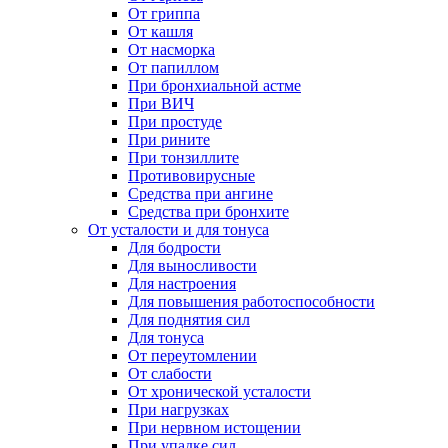
От гриппа
От кашля
От насморка
От папиллом
При бронхиальной астме
При ВИЧ
При простуде
При рините
При тонзиллите
Противовирусные
Средства при ангине
Средства при бронхите
От усталости и для тонуса
Для бодрости
Для выносливости
Для настроения
Для повышения работоспособности
Для поднятия сил
Для тонуса
От переутомлении
От слабости
От хронической усталости
При нагрузках
При нервном истощении
При упадке сил