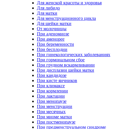
Для женской красоты и здоровья
Для либидо
Для матки
Для менструационного цикла
Для шейки матки
От молочницы
При аденомиозе
При аменорее
При беременности
При бесплодии
При гинекологических заболеваниях
При гормональном сбое
При грудном вскармливании
При дисплазии шейки матки
При кандидозе
При кисте яичников
При климаксе
При кормлении
При лактации
При менопаузе
При менструации
При месячных
При миоме матки
При постменопаузе
При предменструальном синдроме