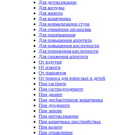
Для детоксикации
Для желудка
Для живота
Для кишечника
Для нормализации стула
Для очищения организма
Для пищеварения
Для повышения аппетита
Для повышения кислотности
Для понижения кислотности
Для снижения аппетита
От вздутия
От изжоги
От паразитов
От поноса для взрослых и детей
При гастрите
При гастродуодените
При диарее
При дисбактериозе кишечника
При дуодените
При запоре
При интоксикации
При кишечных расстройствах
При колите
При отравлении