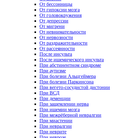
От бессонницы
От гипоксии мозга
От головокружения
От депрессии
От мигрени
От невнимательности
От нервозности
От раздражительности
От рассеянности
После инсульта
После ишемического инсульта
При абстинентном синдроме
При аутизме
При болезни Альцгеймера
При болезни Паркинсона
При вегето-сосудистой дистонии
При ВСД
При деменции
При защемлении нерва
При ишемии мозга
При межрёберной невралгии
При миастении
При невралгии
При неврите
При неврозе