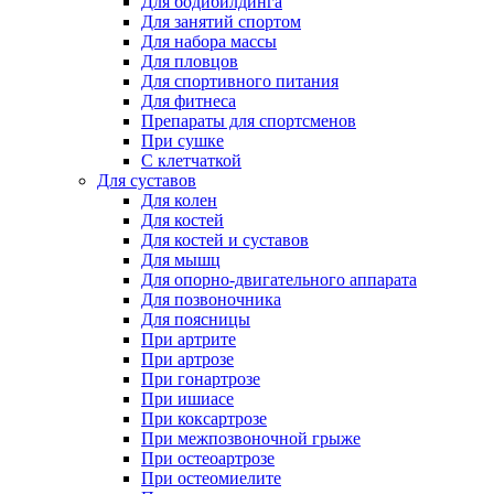
Для бодибилдинга
Для занятий спортом
Для набора массы
Для пловцов
Для спортивного питания
Для фитнеса
Препараты для спортсменов
При сушке
С клетчаткой
Для суставов
Для колен
Для костей
Для костей и суставов
Для мышц
Для опорно-двигательного аппарата
Для позвоночника
Для поясницы
При артрите
При артрозе
При гонартрозе
При ишиасе
При коксартрозе
При межпозвоночной грыже
При остеоартрозе
При остеомиелите