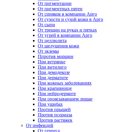
От пигментации
От пигментных пятен
От синяков в компании Арго
От сухости и сухой кожи в Арго
От сыпи
От трещин на руках и пятках
От угрей в компании Арго
От целлюлита
От шелушения кожи
От экземы
Ппротив морщин
При ветрянке
При витилиго
При демодекозе
При дерматите
При кожных заболеваниях
При крапивнице
При нейродермите
При опоясывающем лишае
При ушибах
Против прыщей
Против псориаза
Против растяжек
От инфекций
От герпеса