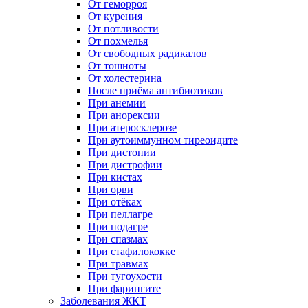
От геморроя
От курения
От потливости
От похмелья
От свободных радикалов
От тошноты
От холестерина
После приёма антибиотиков
При анемии
При анорексии
При атеросклерозе
При аутоиммунном тиреоидите
При дистонии
При дистрофии
При кистах
При орви
При отёках
При пеллагре
При подагре
При спазмах
При стафилококке
При травмах
При тугоухости
При фарингите
Заболевания ЖКТ