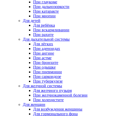
При глаукоме
При дальнозоркости
При катаракте
При миопии
Для детей
Для ребёнка
При вскармливании
При рахите
Для дыхательной системы
Для лёгких
При аденоидах
При ангине
При астме
При бронхите
При одышке
При пневмонии
При саркоидозе
При туберкулезе
Для желчной системы
Для желчного пузыря
При желчнокаменной болезни
При холецистите
Для женщин
Для возбуждения женщины
Для гормонального фона