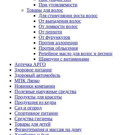
При утомляемости
Товары для волос
Для стимуляции роста волос
От выпадения волос
От ломкости волос
От перхоти
От фурункулов
Против аллопеции
Против облысения
Репейное масло для волос и ресниц
Шампуни с витаминами
Аптечка АРГО
Здоровое питание
Здоровый автомобиль
МПК Ляпко
Новинки компании
Полезные наружные средства
Продукты для красоты
Продукция из кедра
Сад и огород
Спортивное питание
Средства гигиены
Товары для детей
Физиотерапия и массаж на дому
Хозяйство и быт