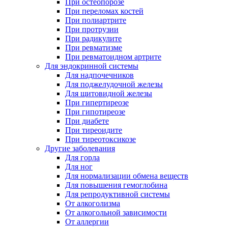
При остеопорозе
При переломах костей
При полиартрите
При протрузии
При радикулите
При ревматизме
При ревматоидном артрите
Для эндокринной системы
Для надпочечников
Для поджелудочной железы
Для щитовидной железы
При гипертиреозе
При гипотиреозе
При диабете
При тиреоидите
При тиреотоксикозе
Другие заболевания
Для горла
Для ног
Для нормализации обмена веществ
Для повышения гемоглобина
Для репродуктивной системы
От алкоголизма
От алкогольной зависимости
От аллергии