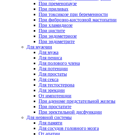
При пременопаузе
При приливах
При токсикозе при беременности
При фиброзно-кистозной мастопатии
При хламидиозе
При цистите
При эндометриозе
При эндометрите
Для мужчин
Для мужа
Для пениса
Для полового члена
Для потенции
Для простаты
Для секса
Для тестостерона
Для эрекции
От импотенции
При аденоме предстательной железы
При простатите
При эректильной дисфункции
Для нервной системы
Для памяти
Для сосудов головного мозга
От апатии