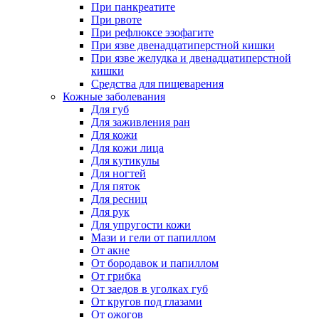
При панкреатите
При рвоте
При рефлюксе эзофагите
При язве двенадцатиперстной кишки
При язве желудка и двенадцатиперстной
кишки
Средства для пищеварения
Кожные заболевания
Для губ
Для заживления ран
Для кожи
Для кожи лица
Для кутикулы
Для ногтей
Для пяток
Для ресниц
Для рук
Для упругости кожи
Мази и гели от папиллом
От акне
От бородавок и папиллом
От грибка
От заедов в уголках губ
От кругов под глазами
От ожогов