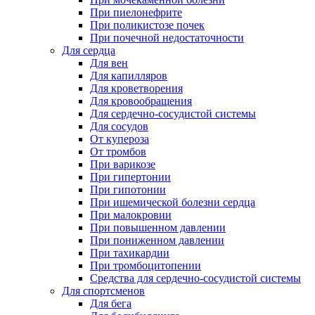
При пиелонефрите
При поликистозе почек
При почечной недостаточности
Для сердца
Для вен
Для капилляров
Для кроветворения
Для кровообращения
Для сердечно-сосудистой системы
Для сосудов
От купероза
От тромбов
При варикозе
При гипертонии
При гипотонии
При ишемической болезни сердца
При малокровии
При повышенном давлении
При пониженном давлении
При тахикардии
При тромбоцитопении
Средства для сердечно-сосудистой системы
Для спортсменов
Для бега