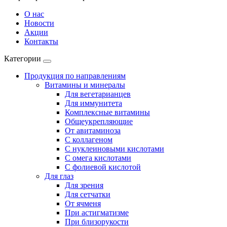
О нас
Новости
Акции
Контакты
Категории
Продукция по направлениям
Витамины и минералы
Для вегетарианцев
Для иммунитета
Комплексные витамины
Общеукрепляющие
От авитаминоза
С коллагеном
С нуклеиновыми кислотами
С омега кислотами
С фолиевой кислотой
Для глаз
Для зрения
Для сетчатки
От ячменя
При астигматизме
При близорукости