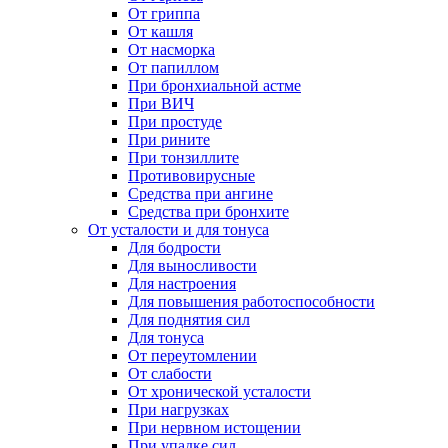
От гриппа
От кашля
От насморка
От папиллом
При бронхиальной астме
При ВИЧ
При простуде
При рините
При тонзиллите
Противовирусные
Средства при ангине
Средства при бронхите
От усталости и для тонуса
Для бодрости
Для выносливости
Для настроения
Для повышения работоспособности
Для поднятия сил
Для тонуса
От переутомлении
От слабости
От хронической усталости
При нагрузках
При нервном истощении
При упадке сил