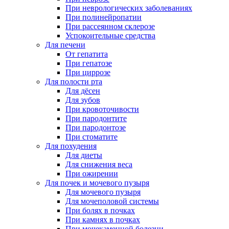
При неврологических заболеваниях
При полинейропатии
При рассеянном склерозе
Успокоительные средства
Для печени
От гепатита
При гепатозе
При циррозе
Для полости рта
Для дёсен
Для зубов
При кровоточивости
При пародонтите
При пародонтозе
При стоматите
Для похудения
Для диеты
Для снижения веса
При ожирении
Для почек и мочевого пузыря
Для мочевого пузыря
Для мочеполовой системы
При болях в почках
При камнях в почках
При мочекаменной болезни