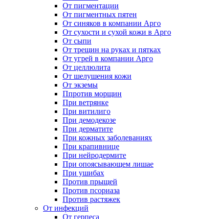
От пигментации
От пигментных пятен
От синяков в компании Арго
От сухости и сухой кожи в Арго
От сыпи
От трещин на руках и пятках
От угрей в компании Арго
От целлюлита
От шелушения кожи
От экземы
Ппротив морщин
При ветрянке
При витилиго
При демодекозе
При дерматите
При кожных заболеваниях
При крапивнице
При нейродермите
При опоясывающем лишае
При ушибах
Против прыщей
Против псориаза
Против растяжек
От инфекций
От герпеса