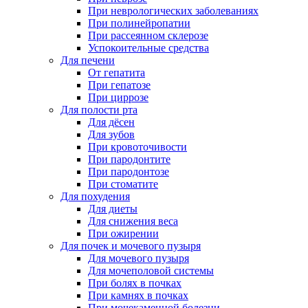
При неврологических заболеваниях
При полинейропатии
При рассеянном склерозе
Успокоительные средства
Для печени
От гепатита
При гепатозе
При циррозе
Для полости рта
Для дёсен
Для зубов
При кровоточивости
При пародонтите
При пародонтозе
При стоматите
Для похудения
Для диеты
Для снижения веса
При ожирении
Для почек и мочевого пузыря
Для мочевого пузыря
Для мочеполовой системы
При болях в почках
При камнях в почках
При мочекаменной болезни