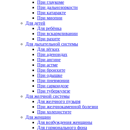
При глаукоме
При дальнозоркости
При катаракте
При миопии
Для детей
Для ребёнка
При вскармливании
При рахите
Для дыхательной системы
Для лёгких
При аденоидах
При ангине
При астме
При бронхите
При одышке
При пневмонии
При саркоидозе
При туберкулезе
Для желчной системы
Для желчного пузыря
При желчнокаменной болезни
При холецистите
Для женщин
Для возбуждения женщины
Для гормонального фона