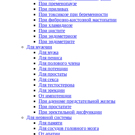
При пременопаузе
При приливах
При токсикозе при беременности
При фиброзно-кистозной мастопатии
При хламидиозе
При цистите
При эндометриозе
При эндометрите
Для мужчин
Для мужа
Для пениса
Для полового члена
Для потенции
Для простаты
Для секса
Для тестостерона
Для эрекции
От импотенции
При аденоме предстательной железы
При простатите
При эректильной дисфункции
Для нервной системы
Для памяти
Для сосудов головного мозга
От апатии