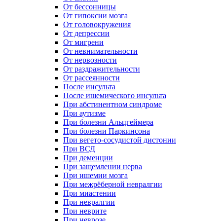
От бессонницы
От гипоксии мозга
От головокружения
От депрессии
От мигрени
От невнимательности
От нервозности
От раздражительности
От рассеянности
После инсульта
После ишемического инсульта
При абстинентном синдроме
При аутизме
При болезни Альцгеймера
При болезни Паркинсона
При вегето-сосудистой дистонии
При ВСД
При деменции
При защемлении нерва
При ишемии мозга
При межрёберной невралгии
При миастении
При невралгии
При неврите
При неврозе