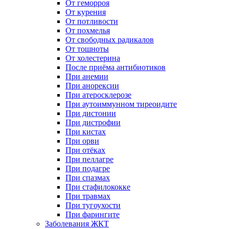
От геморроя
От курения
От потливости
От похмелья
От свободных радикалов
От тошноты
От холестерина
После приёма антибиотиков
При анемии
При анорексии
При атеросклерозе
При аутоиммунном тиреоидите
При дистонии
При дистрофии
При кистах
При орви
При отёках
При пеллагре
При подагре
При спазмах
При стафилококке
При травмах
При тугоухости
При фарингите
Заболевания ЖКТ