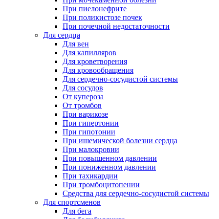
При пиелонефрите
При поликистозе почек
При почечной недостаточности
Для сердца
Для вен
Для капилляров
Для кроветворения
Для кровообращения
Для сердечно-сосудистой системы
Для сосудов
От купероза
От тромбов
При варикозе
При гипертонии
При гипотонии
При ишемической болезни сердца
При малокровии
При повышенном давлении
При пониженном давлении
При тахикардии
При тромбоцитопении
Средства для сердечно-сосудистой системы
Для спортсменов
Для бега