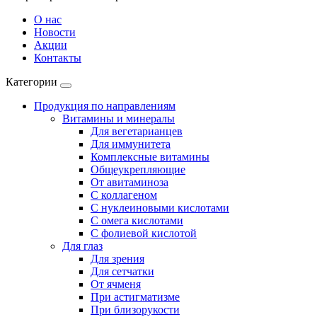
О нас
Новости
Акции
Контакты
Категории
Продукция по направлениям
Витамины и минералы
Для вегетарианцев
Для иммунитета
Комплексные витамины
Общеукрепляющие
От авитаминоза
С коллагеном
С нуклеиновыми кислотами
С омега кислотами
С фолиевой кислотой
Для глаз
Для зрения
Для сетчатки
От ячменя
При астигматизме
При близорукости