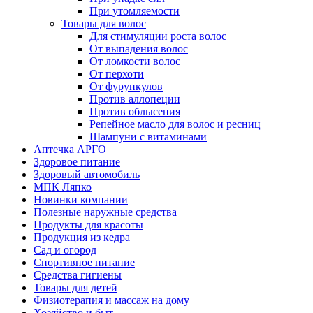
При утомляемости
Товары для волос
Для стимуляции роста волос
От выпадения волос
От ломкости волос
От перхоти
От фурункулов
Против аллопеции
Против облысения
Репейное масло для волос и ресниц
Шампуни с витаминами
Аптечка АРГО
Здоровое питание
Здоровый автомобиль
МПК Ляпко
Новинки компании
Полезные наружные средства
Продукты для красоты
Продукция из кедра
Сад и огород
Спортивное питание
Средства гигиены
Товары для детей
Физиотерапия и массаж на дому
Хозяйство и быт