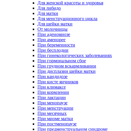
Для женской красоты и здоровья
Для либидо
Для матки
Для менструационного цикла
Для шейки матки
От молочницы
При аденомиозе
При аменорее
При беременности
При бесплодии
При гинекологических заболеваниях
При гормональном сбое
При грудном вскармливании
При дисплазии шейки матки
При кандидозе
При кисте яичников
При климаксе
При кормлении
При лактации
При менопаузе
При менструации
При месячных
При миоме матки
При постменопаузе
При предменструальном синдроме