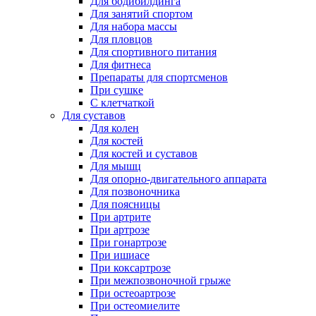
Для бодибилдинга
Для занятий спортом
Для набора массы
Для пловцов
Для спортивного питания
Для фитнеса
Препараты для спортсменов
При сушке
С клетчаткой
Для суставов
Для колен
Для костей
Для костей и суставов
Для мышц
Для опорно-двигательного аппарата
Для позвоночника
Для поясницы
При артрите
При артрозе
При гонартрозе
При ишиасе
При коксартрозе
При межпозвоночной грыже
При остеоартрозе
При остеомиелите