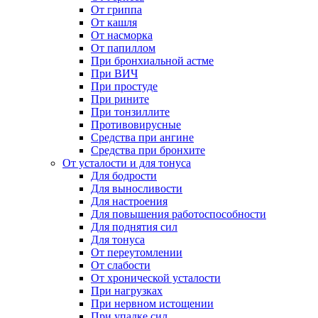
От гриппа
От кашля
От насморка
От папиллом
При бронхиальной астме
При ВИЧ
При простуде
При рините
При тонзиллите
Противовирусные
Средства при ангине
Средства при бронхите
От усталости и для тонуса
Для бодрости
Для выносливости
Для настроения
Для повышения работоспособности
Для поднятия сил
Для тонуса
От переутомлении
От слабости
От хронической усталости
При нагрузках
При нервном истощении
При упадке сил