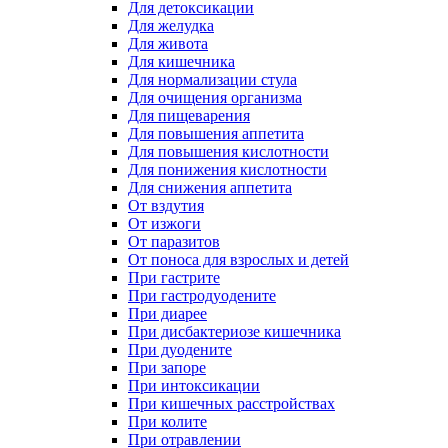
Для детоксикации
Для желудка
Для живота
Для кишечника
Для нормализации стула
Для очищения организма
Для пищеварения
Для повышения аппетита
Для повышения кислотности
Для понижения кислотности
Для снижения аппетита
От вздутия
От изжоги
От паразитов
От поноса для взрослых и детей
При гастрите
При гастродуодените
При диарее
При дисбактериозе кишечника
При дуодените
При запоре
При интоксикации
При кишечных расстройствах
При колите
При отравлении