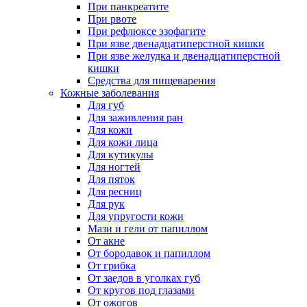
При панкреатите
При рвоте
При рефлюксе эзофагите
При язве двенадцатиперстной кишки
При язве желудка и двенадцатиперстной
кишки
Средства для пищеварения
Кожные заболевания
Для губ
Для заживления ран
Для кожи
Для кожи лица
Для кутикулы
Для ногтей
Для пяток
Для ресниц
Для рук
Для упругости кожи
Мази и гели от папиллом
От акне
От бородавок и папиллом
От грибка
От заедов в уголках губ
От кругов под глазами
От ожогов