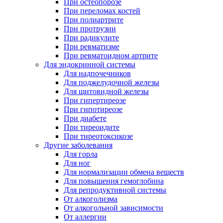
При остеопорозе
При переломах костей
При полиартрите
При протрузии
При радикулите
При ревматизме
При ревматоидном артрите
Для эндокринной системы
Для надпочечников
Для поджелудочной железы
Для щитовидной железы
При гипертиреозе
При гипотиреозе
При диабете
При тиреоидите
При тиреотоксикозе
Другие заболевания
Для горла
Для ног
Для нормализации обмена веществ
Для повышения гемоглобина
Для репродуктивной системы
От алкоголизма
От алкогольной зависимости
От аллергии