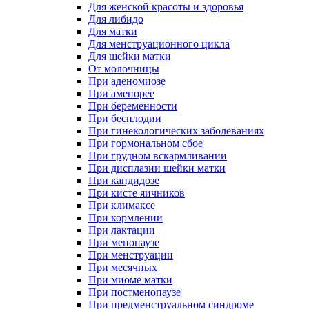
Для женской красоты и здоровья
Для либидо
Для матки
Для менструационного цикла
Для шейки матки
От молочницы
При аденомиозе
При аменорее
При беременности
При бесплодии
При гинекологических заболеваниях
При гормональном сбое
При грудном вскармливании
При дисплазии шейки матки
При кандидозе
При кисте яичников
При климаксе
При кормлении
При лактации
При менопаузе
При менструации
При месячных
При миоме матки
При постменопаузе
При предменструальном синдроме