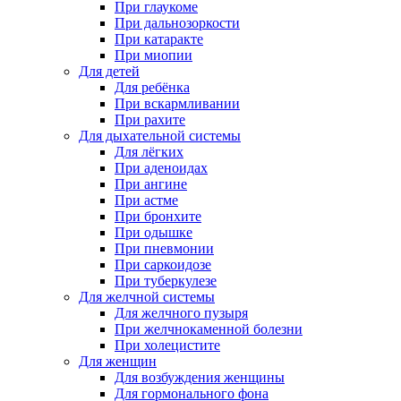
При глаукоме
При дальнозоркости
При катаракте
При миопии
Для детей
Для ребёнка
При вскармливании
При рахите
Для дыхательной системы
Для лёгких
При аденоидах
При ангине
При астме
При бронхите
При одышке
При пневмонии
При саркоидозе
При туберкулезе
Для желчной системы
Для желчного пузыря
При желчнокаменной болезни
При холецистите
Для женщин
Для возбуждения женщины
Для гормонального фона