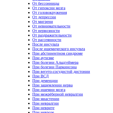
От бессонницы
От гипоксии мозга
От головокружения
От депрессии
От мигрени
От невнимательности
От нервозности
От раздражительности
От рассеянности
После инсульта
После ишемического инсульта
При абстинентном синдроме
При аутизме
При болезни Альцгеймера
При болезни Паркинсона
При вегето-сосудистой дистонии
При ВСД
При деменции
При защемлении нерва
При ишемии мозга
При межрёберной невралгии
При миастении
При невралгии
При неврите
При неврозе