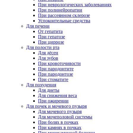
При неврологических заболеваниях
При полинейропатии
При рассеянном склерозе
Успокоительные средства
Для печени
От гепатита
При гепатозе
При циррозе
Для полости рта
Для дёсен
Для зубов
При кровоточивости
При пародонтите
При пародонтозе
При стоматите
Для похудения
Для диеты
Для снижения веса
При ожирении
Для почек и мочевого пузыря
Для мочевого пузыря
Для мочеполовой системы
При болях в почках
При камнях в почках
При мочекаменной болезни