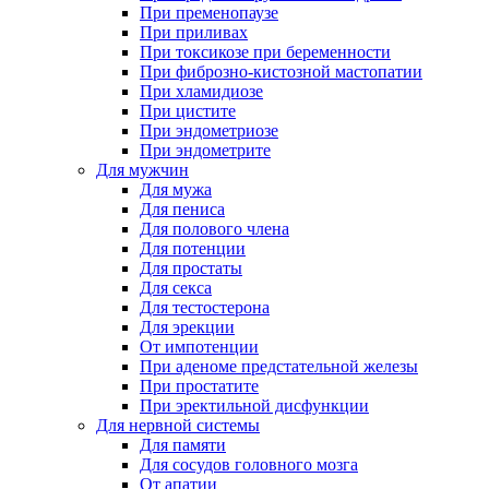
При пременопаузе
При приливах
При токсикозе при беременности
При фиброзно-кистозной мастопатии
При хламидиозе
При цистите
При эндометриозе
При эндометрите
Для мужчин
Для мужа
Для пениса
Для полового члена
Для потенции
Для простаты
Для секса
Для тестостерона
Для эрекции
От импотенции
При аденоме предстательной железы
При простатите
При эректильной дисфункции
Для нервной системы
Для памяти
Для сосудов головного мозга
От апатии