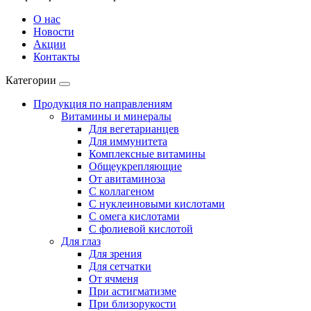
О нас
Новости
Акции
Контакты
Категории
Продукция по направлениям
Витамины и минералы
Для вегетарианцев
Для иммунитета
Комплексные витамины
Общеукрепляющие
От авитаминоза
С коллагеном
С нуклеиновыми кислотами
С омега кислотами
С фолиевой кислотой
Для глаз
Для зрения
Для сетчатки
От ячменя
При астигматизме
При близорукости