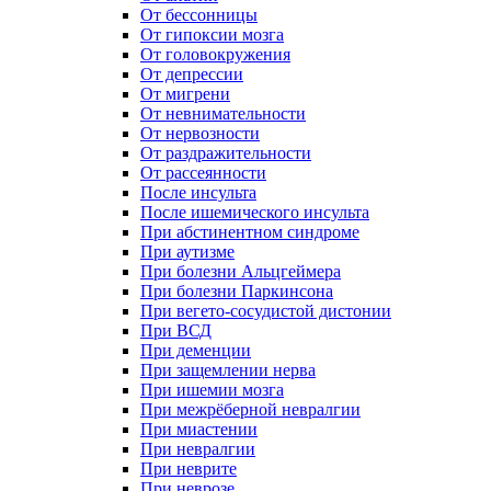
От бессонницы
От гипоксии мозга
От головокружения
От депрессии
От мигрени
От невнимательности
От нервозности
От раздражительности
От рассеянности
После инсульта
После ишемического инсульта
При абстинентном синдроме
При аутизме
При болезни Альцгеймера
При болезни Паркинсона
При вегето-сосудистой дистонии
При ВСД
При деменции
При защемлении нерва
При ишемии мозга
При межрёберной невралгии
При миастении
При невралгии
При неврите
При неврозе