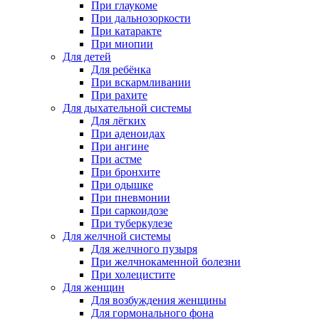
При глаукоме
При дальнозоркости
При катаракте
При миопии
Для детей
Для ребёнка
При вскармливании
При рахите
Для дыхательной системы
Для лёгких
При аденоидах
При ангине
При астме
При бронхите
При одышке
При пневмонии
При саркоидозе
При туберкулезе
Для желчной системы
Для желчного пузыря
При желчнокаменной болезни
При холецистите
Для женщин
Для возбуждения женщины
Для гормонального фона