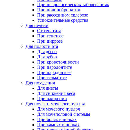
При неврологических заболеваниях
При полинейропатии
При рассеянном склерозе
Успокоительные средства
Для печени
От гепатита
При гепатозе
При циррозе
Для полости рта
Для дёсен
Для зубов
При кровоточивости
При пародонтите
При пародонтозе
При стоматите
Для похудения
Для диеты
Для снижения веса
При ожирении
Для почек и мочевого пузыря
Для мочевого пузыря
Для мочеполовой системы
При болях в почках
При камнях в почках
При мочекаменной болезни