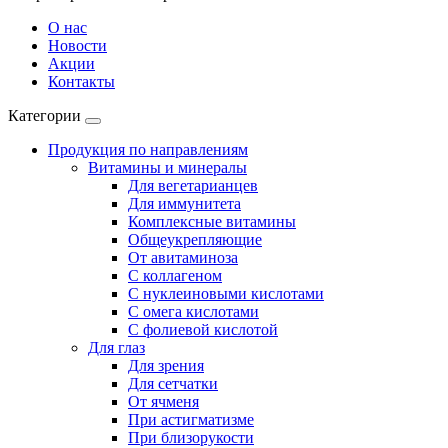
О нас
Новости
Акции
Контакты
Категории
Продукция по направлениям
Витамины и минералы
Для вегетарианцев
Для иммунитета
Комплексные витамины
Общеукрепляющие
От авитаминоза
С коллагеном
С нуклеиновыми кислотами
С омега кислотами
С фолиевой кислотой
Для глаз
Для зрения
Для сетчатки
От ячменя
При астигматизме
При близорукости