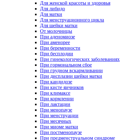
Для женской красоты и здоровья
Для либидо
Для матки
Для менструационного цикла
Для шейки матки
От молочницы
При аденомиозе
При аменорее
При беременности
При бесплодии
При гинекологических заболеваниях
При гормональном сбое
При грудном вскармливании
При дисплазии шейки матки
При кандидозе
При кисте яичников
При климаксе
При кормлении
При лактации
При менопаузе
При менструации
При месячных
При миоме матки
При постменопаузе
При предменструальном синдроме