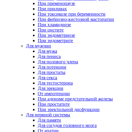
При пременопаузе
При приливах
При токсикозе при беременности
При фиброзно-кистозной мастопатии
При хламидиозе
При цистите
При эндометриозе
При эндометрите
Для мужчин
Для мужа
Для пениса
Для полового члена
Для потенции
Для простаты
Для секса
Для тестостерона
Для эрекции
От импотенции
При аденоме предстательной железы
При простатите
При эректильной дисфункции
Для нервной системы
Для памяти
Для сосудов головного мозга
От апатии