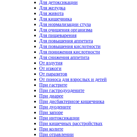
Для детоксикации
Для желудка
Для живота
Для кишечника
Для нормализации стула
Для очищения организма
Для пищеварения
Для повышения аппетита
Для повышения кислотности
Для понижения кислотности
Для снижения аппетита
От вздутия
От изжоги
От паразитов
От поноса для взрослых и детей
При гастрите
При гастродуодените
При диарее
При дисбактериозе кишечника
При дуодените
При запоре
При интоксикации
При кишечных расстройствах
При колите
При отравлении