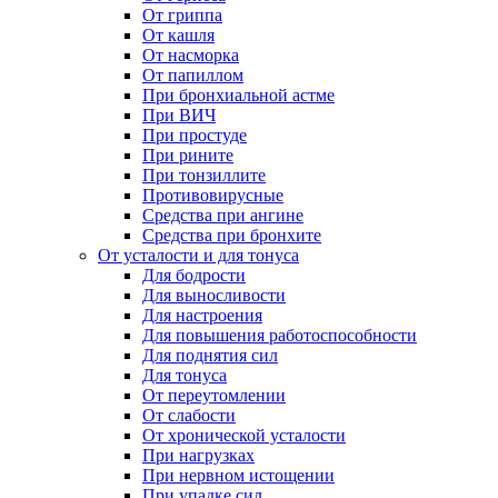
От гриппа
От кашля
От насморка
От папиллом
При бронхиальной астме
При ВИЧ
При простуде
При рините
При тонзиллите
Противовирусные
Средства при ангине
Средства при бронхите
От усталости и для тонуса
Для бодрости
Для выносливости
Для настроения
Для повышения работоспособности
Для поднятия сил
Для тонуса
От переутомлении
От слабости
От хронической усталости
При нагрузках
При нервном истощении
При упадке сил