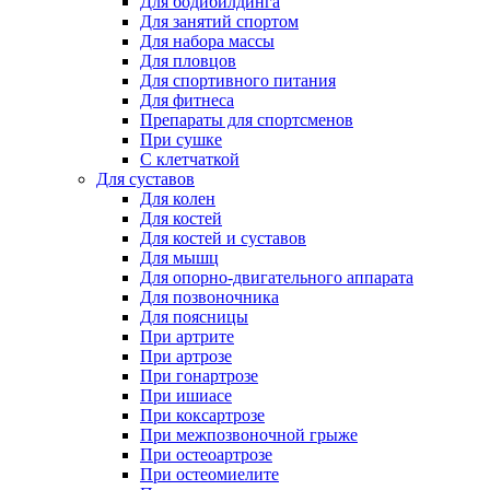
Для бодибилдинга
Для занятий спортом
Для набора массы
Для пловцов
Для спортивного питания
Для фитнеса
Препараты для спортсменов
При сушке
С клетчаткой
Для суставов
Для колен
Для костей
Для костей и суставов
Для мышц
Для опорно-двигательного аппарата
Для позвоночника
Для поясницы
При артрите
При артрозе
При гонартрозе
При ишиасе
При коксартрозе
При межпозвоночной грыже
При остеоартрозе
При остеомиелите