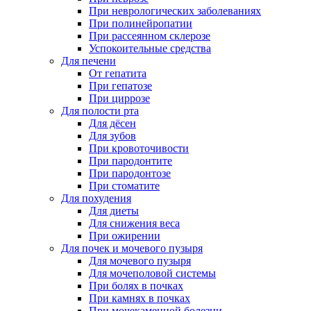
При неврологических заболеваниях
При полинейропатии
При рассеянном склерозе
Успокоительные средства
Для печени
От гепатита
При гепатозе
При циррозе
Для полости рта
Для дёсен
Для зубов
При кровоточивости
При пародонтите
При пародонтозе
При стоматите
Для похудения
Для диеты
Для снижения веса
При ожирении
Для почек и мочевого пузыря
Для мочевого пузыря
Для мочеполовой системы
При болях в почках
При камнях в почках
При мочекаменной болезни