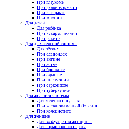
При глаукоме
При дальнозоркости
При катаракте
При миопии
Для детей
Для ребёнка
При вскармливании
При рахите
Для дыхательной системы
Для лёгких
При аденоидах
При ангине
При астме
При бронхите
При одышке
При пневмонии
При саркоидозе
При туберкулезе
Для желчной системы
Для желчного пузыря
При желчнокаменной болезни
При холецистите
Для женщин
Для возбуждения женщины
Для гормонального фона