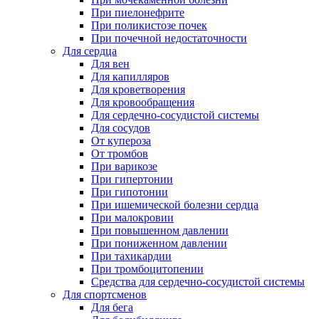
При пиелонефрите
При поликистозе почек
При почечной недостаточности
Для сердца
Для вен
Для капилляров
Для кроветворения
Для кровообращения
Для сердечно-сосудистой системы
Для сосудов
От купероза
От тромбов
При варикозе
При гипертонии
При гипотонии
При ишемической болезни сердца
При малокровии
При повышенном давлении
При пониженном давлении
При тахикардии
При тромбоцитопении
Средства для сердечно-сосудистой системы
Для спортсменов
Для бега