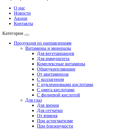
О нас
Новости
Акции
Контакты
Категории
Продукция по направлениям
Витамины и минералы
Для вегетарианцев
Для иммунитета
Комплексные витамины
Общеукрепляющие
От авитаминоза
С коллагеном
С нуклеиновыми кислотами
С омега кислотами
С фолиевой кислотой
Для глаз
Для зрения
Для сетчатки
От ячменя
При астигматизме
При близорукости