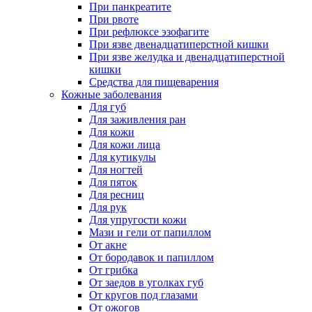
При панкреатите
При рвоте
При рефлюксе эзофагите
При язве двенадцатиперстной кишки
При язве желудка и двенадцатиперстной
кишки
Средства для пищеварения
Кожные заболевания
Для губ
Для заживления ран
Для кожи
Для кожи лица
Для кутикулы
Для ногтей
Для пяток
Для ресниц
Для рук
Для упругости кожи
Мази и гели от папиллом
От акне
От бородавок и папиллом
От грибка
От заедов в уголках губ
От кругов под глазами
От ожогов