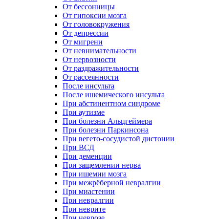
От бессонницы
От гипоксии мозга
От головокружения
От депрессии
От мигрени
От невнимательности
От нервозности
От раздражительности
От рассеянности
После инсульта
После ишемического инсульта
При абстинентном синдроме
При аутизме
При болезни Альцгеймера
При болезни Паркинсона
При вегето-сосудистой дистонии
При ВСД
При деменции
При защемлении нерва
При ишемии мозга
При межрёберной невралгии
При миастении
При невралгии
При неврите
При неврозе