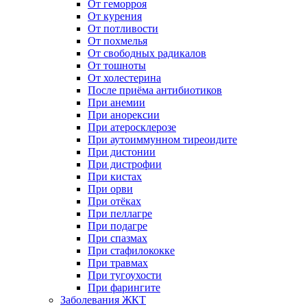
От геморроя
От курения
От потливости
От похмелья
От свободных радикалов
От тошноты
От холестерина
После приёма антибиотиков
При анемии
При анорексии
При атеросклерозе
При аутоиммунном тиреоидите
При дистонии
При дистрофии
При кистах
При орви
При отёках
При пеллагре
При подагре
При спазмах
При стафилококке
При травмах
При тугоухости
При фарингите
Заболевания ЖКТ