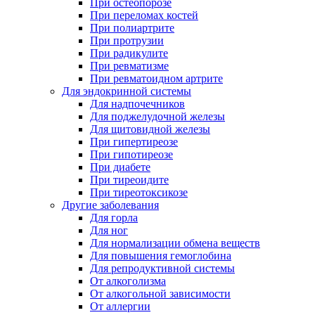
При остеопорозе
При переломах костей
При полиартрите
При протрузии
При радикулите
При ревматизме
При ревматоидном артрите
Для эндокринной системы
Для надпочечников
Для поджелудочной железы
Для щитовидной железы
При гипертиреозе
При гипотиреозе
При диабете
При тиреоидите
При тиреотоксикозе
Другие заболевания
Для горла
Для ног
Для нормализации обмена веществ
Для повышения гемоглобина
Для репродуктивной системы
От алкоголизма
От алкогольной зависимости
От аллергии