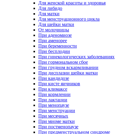
Для женской красоты и здоровья
Для либидо
Для матки
Для менструационного цикла
Для шейки матки
От молочницы
При аденомиозе
При аменорее
При беременности
При бесплодии
При гинекологических заболеваниях
При гормональном сбое
При грудном вскармливании
При дисплазии шейки матки
При кандидозе
При кисте яичников
При климаксе
При кормлении
При лактации
При менопаузе
При менструации
При месячных
При миоме матки
При постменопаузе
При предменструальном синдроме