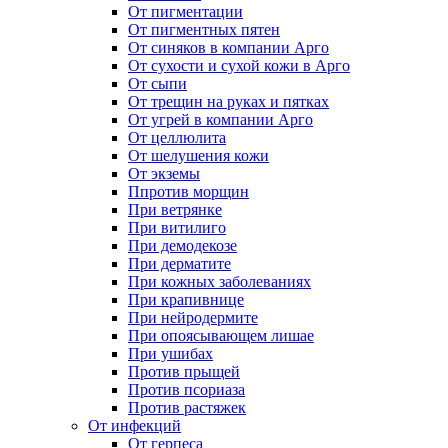
От пигментации
От пигментных пятен
От синяков в компании Арго
От сухости и сухой кожи в Арго
От сыпи
От трещин на руках и пятках
От угрей в компании Арго
От целлюлита
От шелушения кожи
От экземы
Ппротив морщин
При ветрянке
При витилиго
При демодекозе
При дерматите
При кожных заболеваниях
При крапивнице
При нейродермите
При опоясывающем лишае
При ушибах
Против прыщей
Против псориаза
Против растяжек
От инфекций
От герпеса