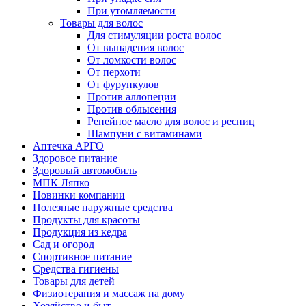
При утомляемости
Товары для волос
Для стимуляции роста волос
От выпадения волос
От ломкости волос
От перхоти
От фурункулов
Против аллопеции
Против облысения
Репейное масло для волос и ресниц
Шампуни с витаминами
Аптечка АРГО
Здоровое питание
Здоровый автомобиль
МПК Ляпко
Новинки компании
Полезные наружные средства
Продукты для красоты
Продукция из кедра
Сад и огород
Спортивное питание
Средства гигиены
Товары для детей
Физиотерапия и массаж на дому
Хозяйство и быт