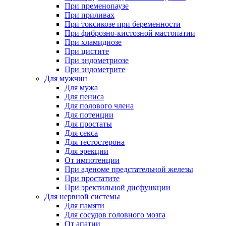
При пременопаузе
При приливах
При токсикозе при беременности
При фиброзно-кистозной мастопатии
При хламидиозе
При цистите
При эндометриозе
При эндометрите
Для мужчин
Для мужа
Для пениса
Для полового члена
Для потенции
Для простаты
Для секса
Для тестостерона
Для эрекции
От импотенции
При аденоме предстательной железы
При простатите
При эректильной дисфункции
Для нервной системы
Для памяти
Для сосудов головного мозга
От апатии