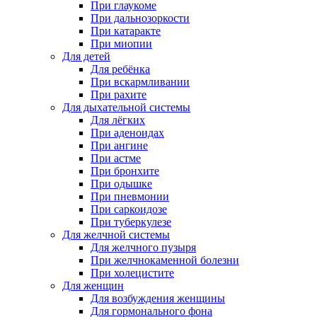
При глаукоме
При дальнозоркости
При катаракте
При миопии
Для детей
Для ребёнка
При вскармливании
При рахите
Для дыхательной системы
Для лёгких
При аденоидах
При ангине
При астме
При бронхите
При одышке
При пневмонии
При саркоидозе
При туберкулезе
Для желчной системы
Для желчного пузыря
При желчнокаменной болезни
При холецистите
Для женщин
Для возбуждения женщины
Для гормонального фона