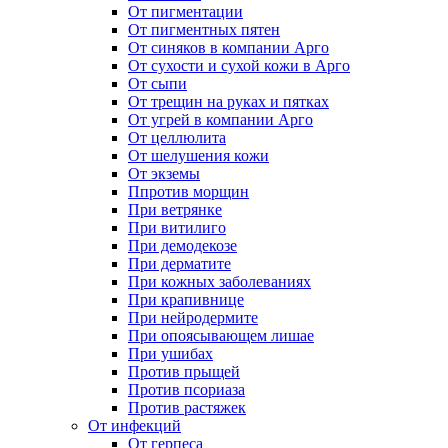
От пигментации
От пигментных пятен
От синяков в компании Арго
От сухости и сухой кожи в Арго
От сыпи
От трещин на руках и пятках
От угрей в компании Арго
От целлюлита
От шелушения кожи
От экземы
Ппротив морщин
При ветрянке
При витилиго
При демодекозе
При дерматите
При кожных заболеваниях
При крапивнице
При нейродермите
При опоясывающем лишае
При ушибах
Против прыщей
Против псориаза
Против растяжек
От инфекций
От герпеса