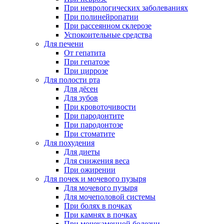
При неврологических заболеваниях
При полинейропатии
При рассеянном склерозе
Успокоительные средства
Для печени
От гепатита
При гепатозе
При циррозе
Для полости рта
Для дёсен
Для зубов
При кровоточивости
При пародонтите
При пародонтозе
При стоматите
Для похудения
Для диеты
Для снижения веса
При ожирении
Для почек и мочевого пузыря
Для мочевого пузыря
Для мочеполовой системы
При болях в почках
При камнях в почках
При мочекаменной болезни