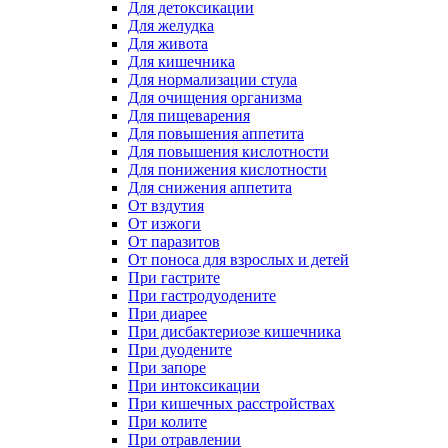
Для детоксикации
Для желудка
Для живота
Для кишечника
Для нормализации стула
Для очищения организма
Для пищеварения
Для повышения аппетита
Для повышения кислотности
Для понижения кислотности
Для снижения аппетита
От вздутия
От изжоги
От паразитов
От поноса для взрослых и детей
При гастрите
При гастродуодените
При диарее
При дисбактериозе кишечника
При дуодените
При запоре
При интоксикации
При кишечных расстройствах
При колите
При отравлении