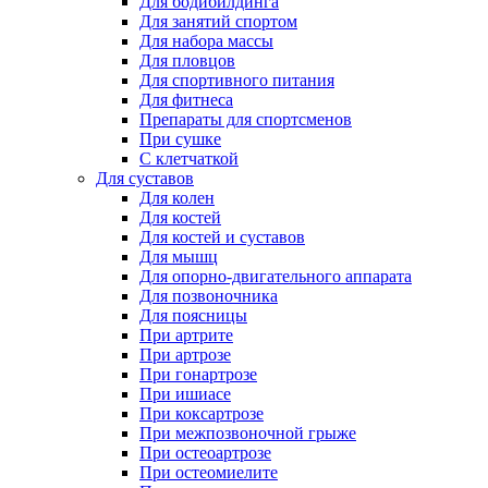
Для бодибилдинга
Для занятий спортом
Для набора массы
Для пловцов
Для спортивного питания
Для фитнеса
Препараты для спортсменов
При сушке
С клетчаткой
Для суставов
Для колен
Для костей
Для костей и суставов
Для мышц
Для опорно-двигательного аппарата
Для позвоночника
Для поясницы
При артрите
При артрозе
При гонартрозе
При ишиасе
При коксартрозе
При межпозвоночной грыже
При остеоартрозе
При остеомиелите