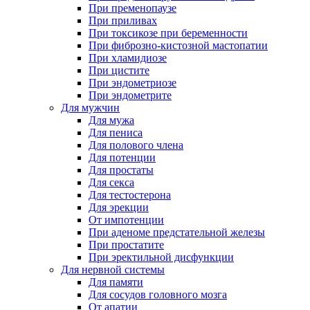
При пременопаузе
При приливах
При токсикозе при беременности
При фиброзно-кистозной мастопатии
При хламидиозе
При цистите
При эндометриозе
При эндометрите
Для мужчин
Для мужа
Для пениса
Для полового члена
Для потенции
Для простаты
Для секса
Для тестостерона
Для эрекции
От импотенции
При аденоме предстательной железы
При простатите
При эректильной дисфункции
Для нервной системы
Для памяти
Для сосудов головного мозга
От апатии