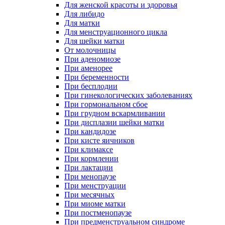
Для женской красоты и здоровья
Для либидо
Для матки
Для менструационного цикла
Для шейки матки
От молочницы
При аденомиозе
При аменорее
При беременности
При бесплодии
При гинекологических заболеваниях
При гормональном сбое
При грудном вскармливании
При дисплазии шейки матки
При кандидозе
При кисте яичников
При климаксе
При кормлении
При лактации
При менопаузе
При менструации
При месячных
При миоме матки
При постменопаузе
При предменструальном синдроме