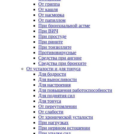
От гриппа
От кашля
От насморка
От папиллом
При бронхиальной астме
При ВИЧ
При простуде
При рините
При тонзиллите
Противовирусные
Средства при ангине
Средства при бронхите
От усталости и для тонуса
Для бодрости
Для выносливости
Для настроения
Для повышения работоспособности
Для поднятия сил
Для тонуса
От переутомлении
От слабости
От хронической усталости
При нагрузках
При нервном истощении
При упадке сил