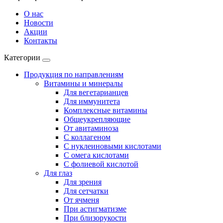
О нас
Новости
Акции
Контакты
Категории
Продукция по направлениям
Витамины и минералы
Для вегетарианцев
Для иммунитета
Комплексные витамины
Общеукрепляющие
От авитаминоза
С коллагеном
С нуклеиновыми кислотами
С омега кислотами
С фолиевой кислотой
Для глаз
Для зрения
Для сетчатки
От ячменя
При астигматизме
При близорукости