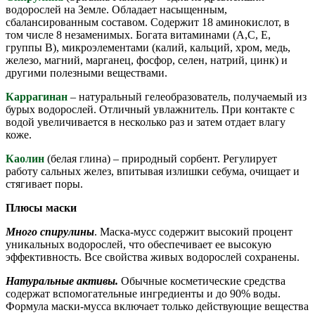
водорослей на Земле. Обладает насыщенным,
сбалансированным составом. Содержит 18 аминокислот, в
том числе 8 незаменимых. Богата витаминами (А,С, Е,
группы В), микроэлементами (калий, кальций, хром, медь,
железо, магний, марганец, фосфор, селен, натрий, цинк) и
другими полезными веществами.
Каррагинан
– натуральный гелеобразователь, получаемый из
бурых водорослей. Отличный увлажнитель. При контакте с
водой увеличивается в несколько раз и затем отдает влагу
коже.
Каолин
(белая глина) – природный сорбент. Регулирует
работу сальных желез, впитывая излишки себума, очищает и
стягивает поры.
Плюсы маски
Много спирулины
. Маска-мусс содержит высокий процент
уникальных водорослей, что обеспечивает ее высокую
эффективность. Все свойства живых водорослей сохранены.
Натуральные активы.
Обычные косметические средства
содержат вспомогательные ингредиенты и до 90% воды.
Формула маски-мусса включает только действующие вещества