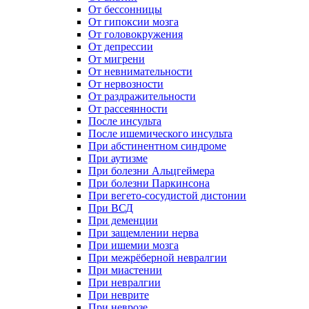
От бессонницы
От гипоксии мозга
От головокружения
От депрессии
От мигрени
От невнимательности
От нервозности
От раздражительности
От рассеянности
После инсульта
После ишемического инсульта
При абстинентном синдроме
При аутизме
При болезни Альцгеймера
При болезни Паркинсона
При вегето-сосудистой дистонии
При ВСД
При деменции
При защемлении нерва
При ишемии мозга
При межрёберной невралгии
При миастении
При невралгии
При неврите
При неврозе