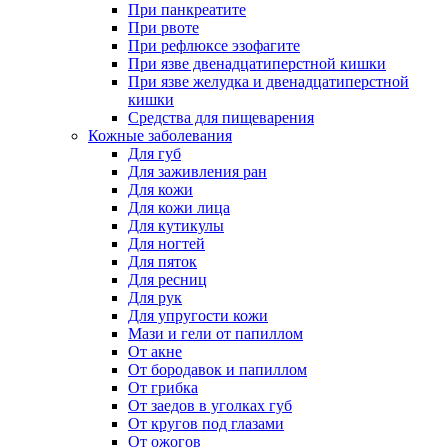
При панкреатите
При рвоте
При рефлюксе эзофагите
При язве двенадцатиперстной кишки
При язве желудка и двенадцатиперстной
кишки
Средства для пищеварения
Кожные заболевания
Для губ
Для заживления ран
Для кожи
Для кожи лица
Для кутикулы
Для ногтей
Для пяток
Для ресниц
Для рук
Для упругости кожи
Мази и гели от папиллом
От акне
От бородавок и папиллом
От грибка
От заедов в уголках губ
От кругов под глазами
От ожогов