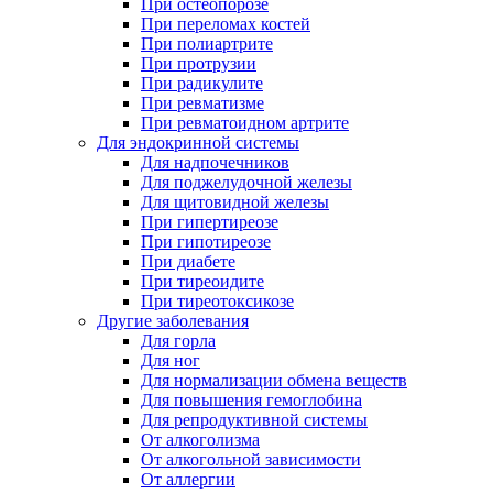
При остеопорозе
При переломах костей
При полиартрите
При протрузии
При радикулите
При ревматизме
При ревматоидном артрите
Для эндокринной системы
Для надпочечников
Для поджелудочной железы
Для щитовидной железы
При гипертиреозе
При гипотиреозе
При диабете
При тиреоидите
При тиреотоксикозе
Другие заболевания
Для горла
Для ног
Для нормализации обмена веществ
Для повышения гемоглобина
Для репродуктивной системы
От алкоголизма
От алкогольной зависимости
От аллергии