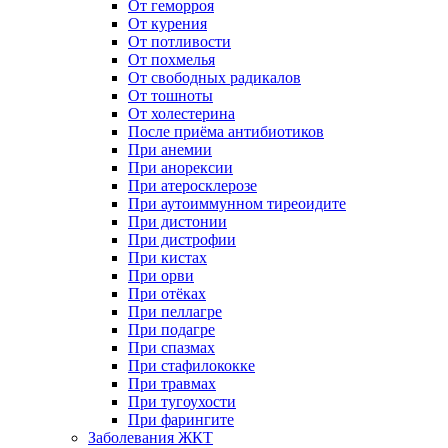
От геморроя
От курения
От потливости
От похмелья
От свободных радикалов
От тошноты
От холестерина
После приёма антибиотиков
При анемии
При анорексии
При атеросклерозе
При аутоиммунном тиреоидите
При дистонии
При дистрофии
При кистах
При орви
При отёках
При пеллагре
При подагре
При спазмах
При стафилококке
При травмах
При тугоухости
При фарингите
Заболевания ЖКТ