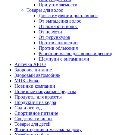
При утомляемости
Товары для волос
Для стимуляции роста волос
От выпадения волос
От ломкости волос
От перхоти
От фурункулов
Против аллопеции
Против облысения
Репейное масло для волос и ресниц
Шампуни с витаминами
Аптечка АРГО
Здоровое питание
Здоровый автомобиль
МПК Ляпко
Новинки компании
Полезные наружные средства
Продукты для красоты
Продукция из кедра
Сад и огород
Спортивное питание
Средства гигиены
Товары для детей
Физиотерапия и массаж на дому
Хозяйство и быт