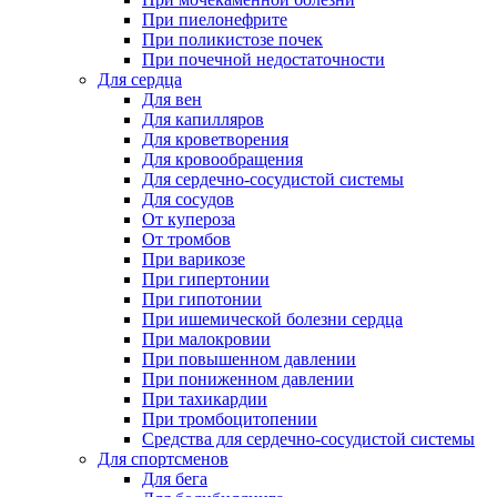
При пиелонефрите
При поликистозе почек
При почечной недостаточности
Для сердца
Для вен
Для капилляров
Для кроветворения
Для кровообращения
Для сердечно-сосудистой системы
Для сосудов
От купероза
От тромбов
При варикозе
При гипертонии
При гипотонии
При ишемической болезни сердца
При малокровии
При повышенном давлении
При пониженном давлении
При тахикардии
При тромбоцитопении
Средства для сердечно-сосудистой системы
Для спортсменов
Для бега