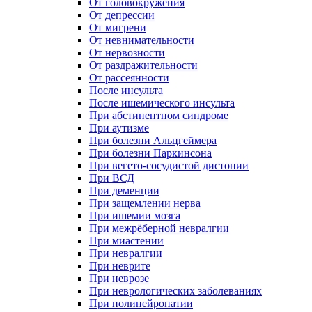
От головокружения
От депрессии
От мигрени
От невнимательности
От нервозности
От раздражительности
От рассеянности
После инсульта
После ишемического инсульта
При абстинентном синдроме
При аутизме
При болезни Альцгеймера
При болезни Паркинсона
При вегето-сосудистой дистонии
При ВСД
При деменции
При защемлении нерва
При ишемии мозга
При межрёберной невралгии
При миастении
При невралгии
При неврите
При неврозе
При неврологических заболеваниях
При полинейропатии