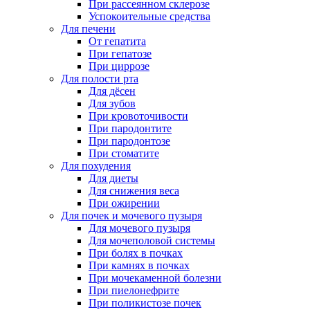
При рассеянном склерозе
Успокоительные средства
Для печени
От гепатита
При гепатозе
При циррозе
Для полости рта
Для дёсен
Для зубов
При кровоточивости
При пародонтите
При пародонтозе
При стоматите
Для похудения
Для диеты
Для снижения веса
При ожирении
Для почек и мочевого пузыря
Для мочевого пузыря
Для мочеполовой системы
При болях в почках
При камнях в почках
При мочекаменной болезни
При пиелонефрите
При поликистозе почек