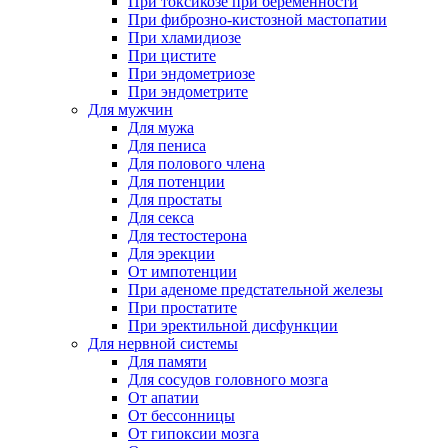
При токсикозе при беременности
При фиброзно-кистозной мастопатии
При хламидиозе
При цистите
При эндометриозе
При эндометрите
Для мужчин
Для мужа
Для пениса
Для полового члена
Для потенции
Для простаты
Для секса
Для тестостерона
Для эрекции
От импотенции
При аденоме предстательной железы
При простатите
При эректильной дисфункции
Для нервной системы
Для памяти
Для сосудов головного мозга
От апатии
От бессонницы
От гипоксии мозга