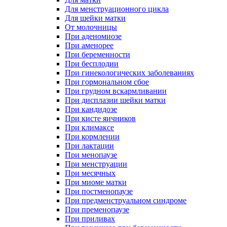
Для менструационного цикла
Для шейки матки
От молочницы
При аденомиозе
При аменорее
При беременности
При бесплодии
При гинекологических заболеваниях
При гормональном сбое
При грудном вскармливании
При дисплазии шейки матки
При кандидозе
При кисте яичников
При климаксе
При кормлении
При лактации
При менопаузе
При менструации
При месячных
При миоме матки
При постменопаузе
При предменструальном синдроме
При пременопаузе
При приливах