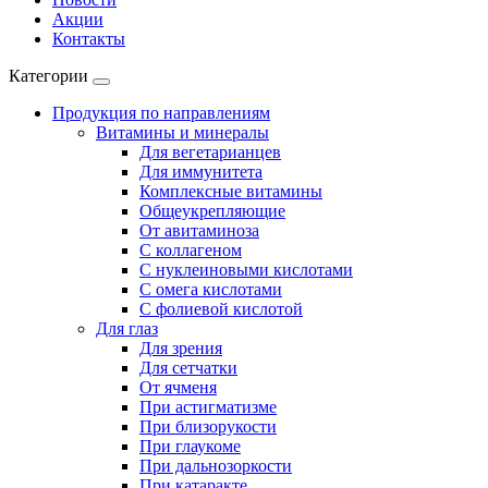
Акции
Контакты
Категории
Продукция по направлениям
Витамины и минералы
Для вегетарианцев
Для иммунитета
Комплексные витамины
Общеукрепляющие
От авитаминоза
С коллагеном
С нуклеиновыми кислотами
С омега кислотами
С фолиевой кислотой
Для глаз
Для зрения
Для сетчатки
От ячменя
При астигматизме
При близорукости
При глаукоме
При дальнозоркости
При катаракте