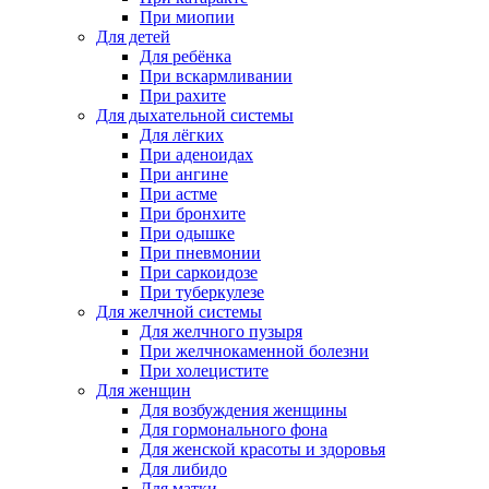
При миопии
Для детей
Для ребёнка
При вскармливании
При рахите
Для дыхательной системы
Для лёгких
При аденоидах
При ангине
При астме
При бронхите
При одышке
При пневмонии
При саркоидозе
При туберкулезе
Для желчной системы
Для желчного пузыря
При желчнокаменной болезни
При холецистите
Для женщин
Для возбуждения женщины
Для гормонального фона
Для женской красоты и здоровья
Для либидо
Для матки