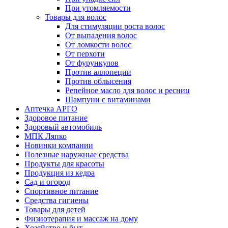
При утомляемости
Товары для волос
Для стимуляции роста волос
От выпадения волос
От ломкости волос
От перхоти
От фурункулов
Против аллопеции
Против облысения
Репейное масло для волос и ресниц
Шампуни с витаминами
Аптечка АРГО
Здоровое питание
Здоровый автомобиль
МПК Ляпко
Новинки компании
Полезные наружные средства
Продукты для красоты
Продукция из кедра
Сад и огород
Спортивное питание
Средства гигиены
Товары для детей
Физиотерапия и массаж на дому
Хозяйство и быт