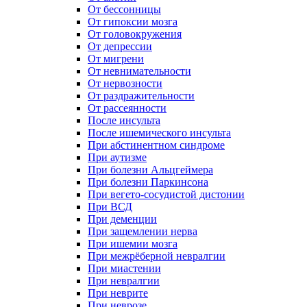
От бессонницы
От гипоксии мозга
От головокружения
От депрессии
От мигрени
От невнимательности
От нервозности
От раздражительности
От рассеянности
После инсульта
После ишемического инсульта
При абстинентном синдроме
При аутизме
При болезни Альцгеймера
При болезни Паркинсона
При вегето-сосудистой дистонии
При ВСД
При деменции
При защемлении нерва
При ишемии мозга
При межрёберной невралгии
При миастении
При невралгии
При неврите
При неврозе