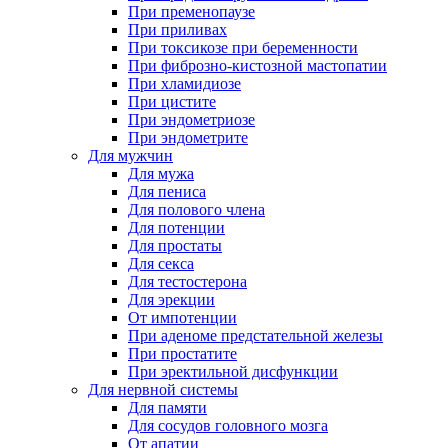
При пременопаузе
При приливах
При токсикозе при беременности
При фиброзно-кистозной мастопатии
При хламидиозе
При цистите
При эндометриозе
При эндометрите
Для мужчин
Для мужа
Для пениса
Для полового члена
Для потенции
Для простаты
Для секса
Для тестостерона
Для эрекции
От импотенции
При аденоме предстательной железы
При простатите
При эректильной дисфункции
Для нервной системы
Для памяти
Для сосудов головного мозга
От апатии