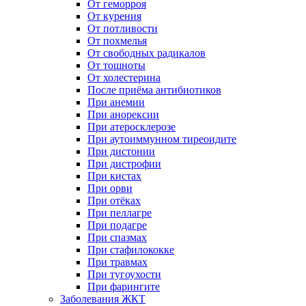
От геморроя
От курения
От потливости
От похмелья
От свободных радикалов
От тошноты
От холестерина
После приёма антибиотиков
При анемии
При анорексии
При атеросклерозе
При аутоиммунном тиреоидите
При дистонии
При дистрофии
При кистах
При орви
При отёках
При пеллагре
При подагре
При спазмах
При стафилококке
При травмах
При тугоухости
При фарингите
Заболевания ЖКТ