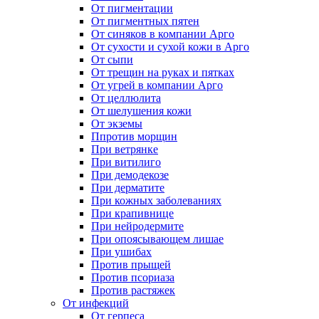
От пигментации
От пигментных пятен
От синяков в компании Арго
От сухости и сухой кожи в Арго
От сыпи
От трещин на руках и пятках
От угрей в компании Арго
От целлюлита
От шелушения кожи
От экземы
Ппротив морщин
При ветрянке
При витилиго
При демодекозе
При дерматите
При кожных заболеваниях
При крапивнице
При нейродермите
При опоясывающем лишае
При ушибах
Против прыщей
Против псориаза
Против растяжек
От инфекций
От герпеса