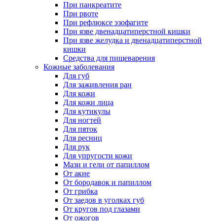
При панкреатите
При рвоте
При рефлюксе эзофагите
При язве двенадцатиперстной кишки
При язве желудка и двенадцатиперстной
кишки
Средства для пищеварения
Кожные заболевания
Для губ
Для заживления ран
Для кожи
Для кожи лица
Для кутикулы
Для ногтей
Для пяток
Для ресниц
Для рук
Для упругости кожи
Мази и гели от папиллом
От акне
От бородавок и папиллом
От грибка
От заедов в уголках губ
От кругов под глазами
От ожогов