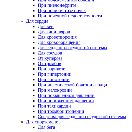
При пиелонефрите
При поликистозе почек
При почечной недостаточности
Для сердца
Для вен
Для капилляров
Для кроветворения
Для кровообращения
Для сердечно-сосудистой системы
Для сосудов
От купероза
От тромбов
При варикозе
При гипертонии
При гипотонии
При ишемической болезни сердца
При малокровии
При повышенном давлении
При пониженном давлении
При тахикардии
При тромбоцитопении
Средства для сердечно-сосудистой системы
Для спортсменов
Для бега