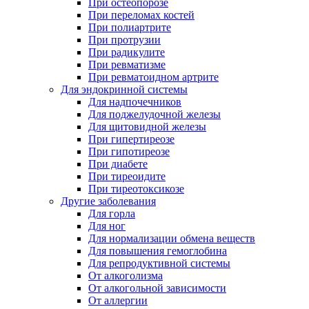
При остеопорозе
При переломах костей
При полиартрите
При протрузии
При радикулите
При ревматизме
При ревматоидном артрите
Для эндокринной системы
Для надпочечников
Для поджелудочной железы
Для щитовидной железы
При гипертиреозе
При гипотиреозе
При диабете
При тиреоидите
При тиреотоксикозе
Другие заболевания
Для горла
Для ног
Для нормализации обмена веществ
Для повышения гемоглобина
Для репродуктивной системы
От алкоголизма
От алкогольной зависимости
От аллергии