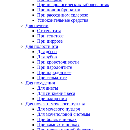
При неврологических заболеваниях
При полинейропатии
При рассеянном склерозе
Успокоительные средства
Для печени
От гепатита
При гепатозе
При циррозе
Для полости рта
Для дёсен
Для зубов
При кровоточивости
При пародонтите
При пародонтозе
При стоматите
Для похудения
Для диеты
Для снижения веса
При ожирении
Для почек и мочевого пузыря
Для мочевого пузыря
Для мочеполовой системы
При болях в почках
При камнях в почках
При мочекаменной болезни