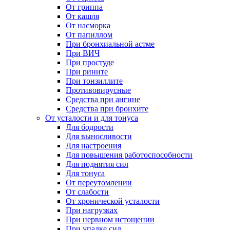
От гриппа
От кашля
От насморка
От папиллом
При бронхиальной астме
При ВИЧ
При простуде
При рините
При тонзиллите
Противовирусные
Средства при ангине
Средства при бронхите
От усталости и для тонуса
Для бодрости
Для выносливости
Для настроения
Для повышения работоспособности
Для поднятия сил
Для тонуса
От переутомлении
От слабости
От хронической усталости
При нагрузках
При нервном истощении
При упадке сил