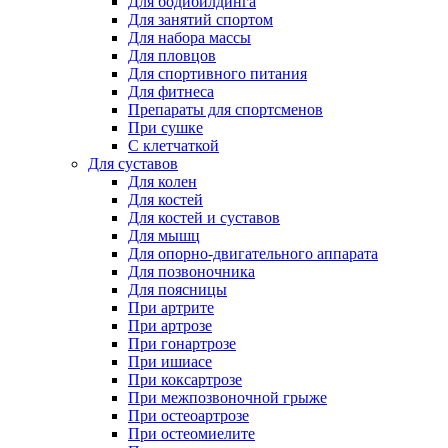
Для бодибилдинга
Для занятий спортом
Для набора массы
Для пловцов
Для спортивного питания
Для фитнеса
Препараты для спортсменов
При сушке
С клетчаткой
Для суставов
Для колен
Для костей
Для костей и суставов
Для мышц
Для опорно-двигательного аппарата
Для позвоночника
Для поясницы
При артрите
При артрозе
При гонартрозе
При ишиасе
При коксартрозе
При межпозвоночной грыже
При остеоартрозе
При остеомиелите