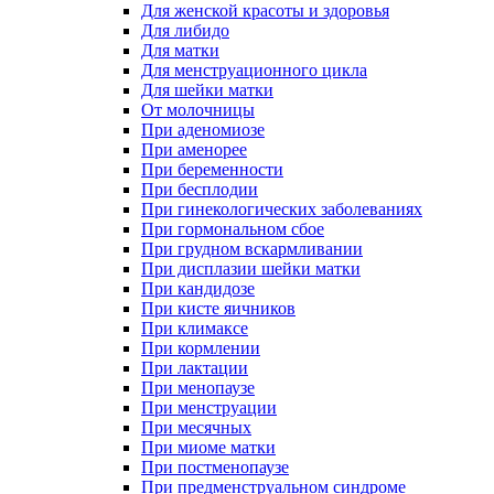
Для женской красоты и здоровья
Для либидо
Для матки
Для менструационного цикла
Для шейки матки
От молочницы
При аденомиозе
При аменорее
При беременности
При бесплодии
При гинекологических заболеваниях
При гормональном сбое
При грудном вскармливании
При дисплазии шейки матки
При кандидозе
При кисте яичников
При климаксе
При кормлении
При лактации
При менопаузе
При менструации
При месячных
При миоме матки
При постменопаузе
При предменструальном синдроме