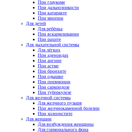
При глаукоме
При дальнозоркости
При катаракте
При миопии
Для детей
Для ребёнка
При вскармливании
При рахите
Для дыхательной системы
Для лёгких
При аденоидах
При ангине
При астме
При бронхите
При одышке
При пневмонии
При саркоидозе
При туберкулезе
Для желчной системы
Для желчного пузыря
При желчнокаменной болезни
При холецистите
Для женщин
Для возбуждения женщины
Для гормонального фона