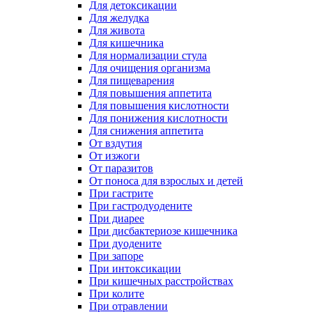
Для детоксикации
Для желудка
Для живота
Для кишечника
Для нормализации стула
Для очищения организма
Для пищеварения
Для повышения аппетита
Для повышения кислотности
Для понижения кислотности
Для снижения аппетита
От вздутия
От изжоги
От паразитов
От поноса для взрослых и детей
При гастрите
При гастродуодените
При диарее
При дисбактериозе кишечника
При дуодените
При запоре
При интоксикации
При кишечных расстройствах
При колите
При отравлении