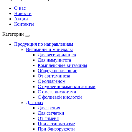
О нас
Новости
Акции
Контакты
Категории
Продукция по направлениям
Витамины и минералы
Для вегетарианцев
Для иммунитета
Комплексные витамины
Общеукрепляющие
От авитаминоза
С коллагеном
С нуклеиновыми кислотами
С омега кислотами
С фолиевой кислотой
Для глаз
Для зрения
Для сетчатки
От ячменя
При астигматизме
При близорукости