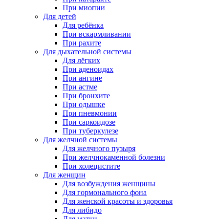
При миопии
Для детей
Для ребёнка
При вскармливании
При рахите
Для дыхательной системы
Для лёгких
При аденоидах
При ангине
При астме
При бронхите
При одышке
При пневмонии
При саркоидозе
При туберкулезе
Для желчной системы
Для желчного пузыря
При желчнокаменной болезни
При холецистите
Для женщин
Для возбуждения женщины
Для гормонального фона
Для женской красоты и здоровья
Для либидо
Для матки