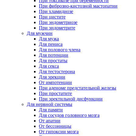
При токсикозе при беременности
При фиброзно-кистозной мастопатии
При хламидиозе
При цистите
При эндометриозе
При эндометрите
Для мужчин
Для мужа
Для пениса
Для полового члена
Для потенции
Для простаты
Для секса
Для тестостерона
Для эрекции
От импотенции
При аденоме предстательной железы
При простатите
При эректильной дисфункции
Для нервной системы
Для памяти
Для сосудов головного мозга
От апатии
От бессонницы
От гипоксии мозга