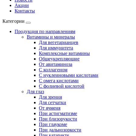
Акции
Контакты
Категории
Продукция по направлениям
Витамины и минералы
Для вегетарианцев
Для иммунитета
Комплексные витамины
Общеукрепляющие
От авитаминоза
С коллагеном
С нуклеиновыми кислотами
С омега кислотами
С фолиевой кислотой
Для глаз
Для зрения
Для сетчатки
От ячменя
При астигматизме
При близорукости
При глаукоме
При дальнозоркости
При катаракте