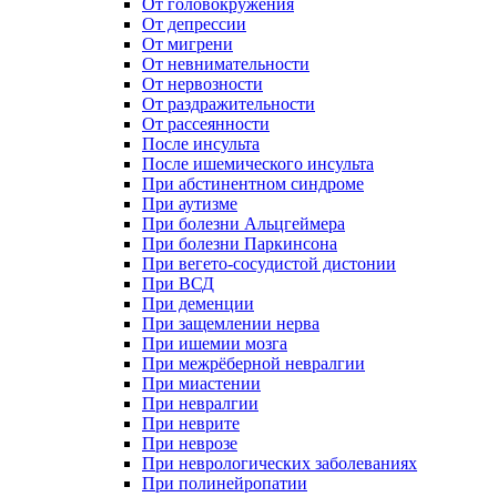
От головокружения
От депрессии
От мигрени
От невнимательности
От нервозности
От раздражительности
От рассеянности
После инсульта
После ишемического инсульта
При абстинентном синдроме
При аутизме
При болезни Альцгеймера
При болезни Паркинсона
При вегето-сосудистой дистонии
При ВСД
При деменции
При защемлении нерва
При ишемии мозга
При межрёберной невралгии
При миастении
При невралгии
При неврите
При неврозе
При неврологических заболеваниях
При полинейропатии