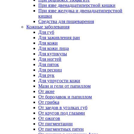
При язве двенадцатиперстной кишки
При язве желудка и двенадцатиперстной
кишки
Средства для пищеварения
Кожные заболевания
Для губ
Для заживления ран
Для кожи
Для кожи лица
Для кутикулы
Для ногтей
Для пяток
Для ресниц
Для рук
Для упругости кожи
Мази и гели от папиллом
От акне
От бородавок и папиллом
От грибка
От заедов в уголках губ
От кругов под глазами
От ожогов
От пигментации
От пигментных пятен