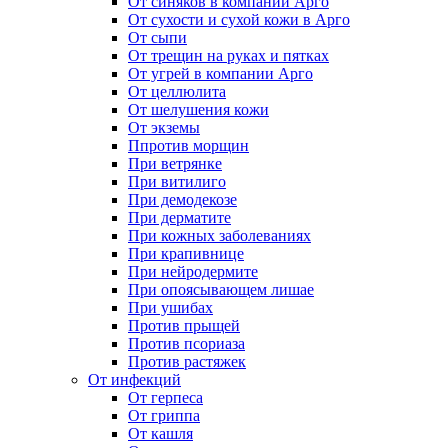
От синяков в компании Арго
От сухости и сухой кожи в Арго
От сыпи
От трещин на руках и пятках
От угрей в компании Арго
От целлюлита
От шелушения кожи
От экземы
Ппротив морщин
При ветрянке
При витилиго
При демодекозе
При дерматите
При кожных заболеваниях
При крапивнице
При нейродермите
При опоясывающем лишае
При ушибах
Против прыщей
Против псориаза
Против растяжек
От инфекций
От герпеса
От гриппа
От кашля