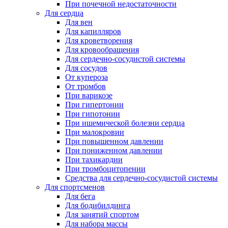
При почечной недостаточности
Для сердца
Для вен
Для капилляров
Для кроветворения
Для кровообращения
Для сердечно-сосудистой системы
Для сосудов
От купероза
От тромбов
При варикозе
При гипертонии
При гипотонии
При ишемической болезни сердца
При малокровии
При повышенном давлении
При пониженном давлении
При тахикардии
При тромбоцитопении
Средства для сердечно-сосудистой системы
Для спортсменов
Для бега
Для бодибилдинга
Для занятий спортом
Для набора массы