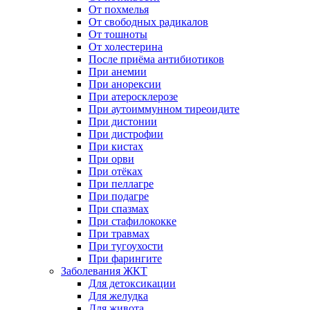
От похмелья
От свободных радикалов
От тошноты
От холестерина
После приёма антибиотиков
При анемии
При анорексии
При атеросклерозе
При аутоиммунном тиреоидите
При дистонии
При дистрофии
При кистах
При орви
При отёках
При пеллагре
При подагре
При спазмах
При стафилококке
При травмах
При тугоухости
При фарингите
Заболевания ЖКТ
Для детоксикации
Для желудка
Для живота