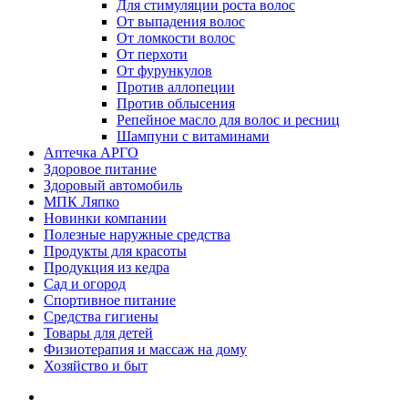
Для стимуляции роста волос
От выпадения волос
От ломкости волос
От перхоти
От фурункулов
Против аллопеции
Против облысения
Репейное масло для волос и ресниц
Шампуни с витаминами
Аптечка АРГО
Здоровое питание
Здоровый автомобиль
МПК Ляпко
Новинки компании
Полезные наружные средства
Продукты для красоты
Продукция из кедра
Сад и огород
Спортивное питание
Средства гигиены
Товары для детей
Физиотерапия и массаж на дому
Хозяйство и быт