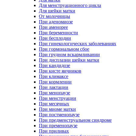
Для менструационного цикла
Для шейки матки
От молочницы
При аденомиозе
При аменорее
При беременности
При бесплодии
При гинекологических заболеваниях
При гормональном сбое
При грудном вскармливании
При дисплазии шейки матки
При кандидозе
При кисте яичников
При климаксе
При кормлении
При лактации
При менопаузе
При менструации
При месячных
При миоме матки
При постменопаузе
При предменструальном синдроме
При пременопаузе
При приливах