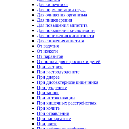
Для кишечника
Для нормализации стула
Для очищения организма
Для пищеварения
Для повышения аппетита
Для повышения кислотности
Для понижения кислотности
Для снижения аппетита
От вздутия
От изжоги
От паразитов
От поноса для взрослых и детей
При гастрите
При гастродуодените
При диарее
При дисбактериозе кишечника
При дуодените
При запоре
При интоксикации
При кишечных расстройствах
При колите
При отравлении
При панкреатите
При рвоте
При рефлюксе эзофагите