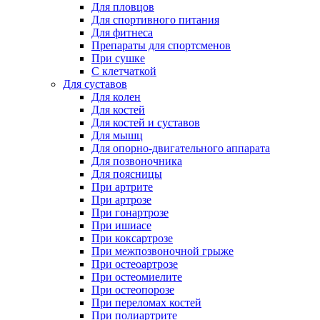
Для пловцов
Для спортивного питания
Для фитнеса
Препараты для спортсменов
При сушке
С клетчаткой
Для суставов
Для колен
Для костей
Для костей и суставов
Для мышц
Для опорно-двигательного аппарата
Для позвоночника
Для поясницы
При артрите
При артрозе
При гонартрозе
При ишиасе
При коксартрозе
При межпозвоночной грыже
При остеоартрозе
При остеомиелите
При остеопорозе
При переломах костей
При полиартрите