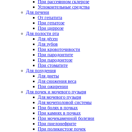
При рассеянном склерозе
Успокоительные средства
Для печени
От гепатита
При гепатозе
При циррозе
Для полости рта
Для дёсен
Для зубов
При кровоточивости
При пародонтите
При пародонтозе
При стоматите
Для похудения
Для диеты
Для снижения веса
При ожирении
Для почек и мочевого пузыря
Для мочевого пузыря
Для мочеполовой системы
При болях в почках
При камнях в почках
При мочекаменной болезни
При пиелонефрите
При поликистозе почек