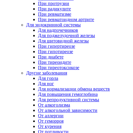
При протрузии
При радикулите
При ревматизме
При ревматоидном артрите
Для эндокринной системы
Для надпочечников
Для поджелудочной железы
Для щитовидной железы
При гипертиреозе
При гипотиреозе
При диабете
При тиреоидите
При тиреотоксикозе
Другие заболевания
Для горла
Для ног
Для нормализации обмена веществ
Для повышения гемоглобина
Для репродуктивной системы
От алкоголизма
От алкогольной зависимости
От аллергии
От геморроя
От курения
От потливости