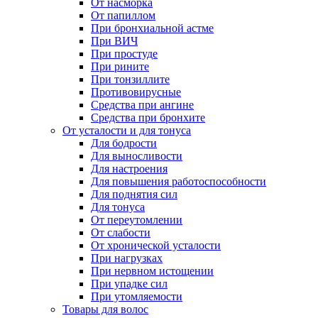
От насморка
От папиллом
При бронхиальной астме
При ВИЧ
При простуде
При рините
При тонзиллите
Противовирусные
Средства при ангине
Средства при бронхите
От усталости и для тонуса
Для бодрости
Для выносливости
Для настроения
Для повышения работоспособности
Для поднятия сил
Для тонуса
От переутомлении
От слабости
От хронической усталости
При нагрузках
При нервном истощении
При упадке сил
При утомляемости
Товары для волос