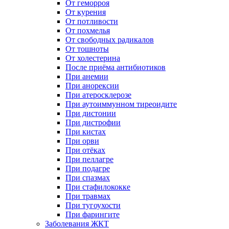
От геморроя
От курения
От потливости
От похмелья
От свободных радикалов
От тошноты
От холестерина
После приёма антибиотиков
При анемии
При анорексии
При атеросклерозе
При аутоиммунном тиреоидите
При дистонии
При дистрофии
При кистах
При орви
При отёках
При пеллагре
При подагре
При спазмах
При стафилококке
При травмах
При тугоухости
При фарингите
Заболевания ЖКТ