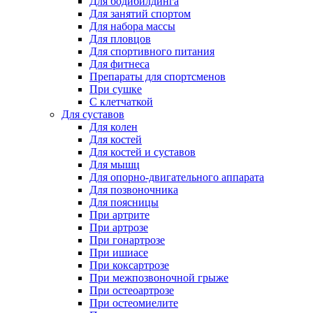
Для бодибилдинга
Для занятий спортом
Для набора массы
Для пловцов
Для спортивного питания
Для фитнеса
Препараты для спортсменов
При сушке
С клетчаткой
Для суставов
Для колен
Для костей
Для костей и суставов
Для мышц
Для опорно-двигательного аппарата
Для позвоночника
Для поясницы
При артрите
При артрозе
При гонартрозе
При ишиасе
При коксартрозе
При межпозвоночной грыже
При остеоартрозе
При остеомиелите