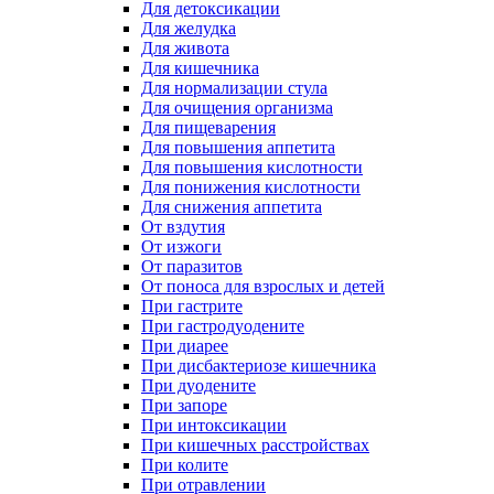
Для детоксикации
Для желудка
Для живота
Для кишечника
Для нормализации стула
Для очищения организма
Для пищеварения
Для повышения аппетита
Для повышения кислотности
Для понижения кислотности
Для снижения аппетита
От вздутия
От изжоги
От паразитов
От поноса для взрослых и детей
При гастрите
При гастродуодените
При диарее
При дисбактериозе кишечника
При дуодените
При запоре
При интоксикации
При кишечных расстройствах
При колите
При отравлении