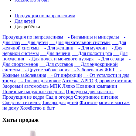
Продукция по направлениям
Для детей
Для ребёнка
Продукция по направлениям
- Витамины и минералы
-
Для глаз
- Для детей
- Для дыхательной системы
- Для
желчной системы
- Для женщин
- Для мужчин
- Для
нервной системы
- Для печени
- Для полости рта
- Для
похудения
- Для почек и мочевого пузыря
- Для сердца
-
Для спортсменов
- Для суставов
- Для эндокринной
системы
- Другие заболевания
- Заболевания ЖКТ
-
Кожные заболевания
- От инфекций
- От усталости и для
тонуса
- Товары для волос
Аптечка АРГО
Здоровое питание
Здоровый автомобиль
МПК Ляпко
Новинки компании
Полезные наружные средства
Продукты для красоты
Продукция из кедра
Сад и огород
Спортивное питание
Средства гигиены
Товары для детей
Физиотерапия и массаж
на дому
Хозяйство и быт
Хиты продаж