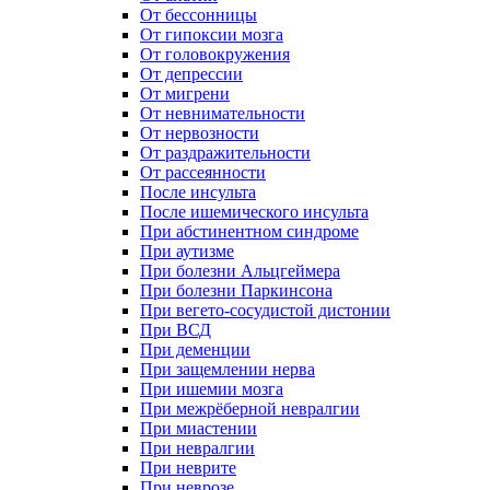
От бессонницы
От гипоксии мозга
От головокружения
От депрессии
От мигрени
От невнимательности
От нервозности
От раздражительности
От рассеянности
После инсульта
После ишемического инсульта
При абстинентном синдроме
При аутизме
При болезни Альцгеймера
При болезни Паркинсона
При вегето-сосудистой дистонии
При ВСД
При деменции
При защемлении нерва
При ишемии мозга
При межрёберной невралгии
При миастении
При невралгии
При неврите
При неврозе