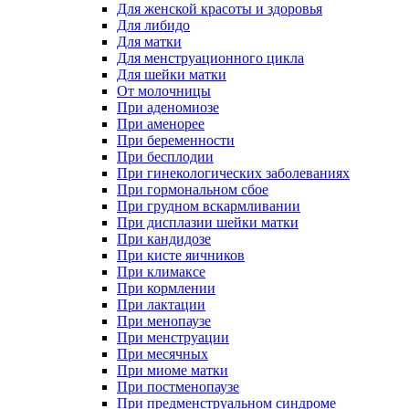
Для женской красоты и здоровья
Для либидо
Для матки
Для менструационного цикла
Для шейки матки
От молочницы
При аденомиозе
При аменорее
При беременности
При бесплодии
При гинекологических заболеваниях
При гормональном сбое
При грудном вскармливании
При дисплазии шейки матки
При кандидозе
При кисте яичников
При климаксе
При кормлении
При лактации
При менопаузе
При менструации
При месячных
При миоме матки
При постменопаузе
При предменструальном синдроме