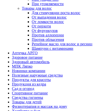
При утомляемости
Товары для волос
Для стимуляции роста волос
От выпадения волос
От ломкости волос
От перхоти
От фурункулов
Против аллопеции
Против облысения
Репейное масло для волос и ресниц
Шампуни с витаминами
Аптечка АРГО
Здоровое питание
Здоровый автомобиль
МПК Ляпко
Новинки компании
Полезные наружные средства
Продукты для красоты
Продукция из кедра
Сад и огород
Спортивное питание
Средства гигиены
Товары для детей
Физиотерапия и массаж на дому
Хозяйство и быт