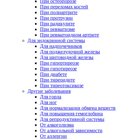
При остеопорозе
При переломах костей
При полиартрите
При протрузии
При радикулите
При ревматизме
При ревматоидном артрите
Для эндокринной системы
Для надпочечников
Для поджелудочной железы
Для щитовидной железы
При гипертиреозе
При гипотиреозе
При диабете
При тиреоидите
При тиреотоксикозе
Другие заболевания
Для горла
Для ног
Для нормализации обмена веществ
Для повышения гемоглобина
Для репродуктивной системы
От алкоголизма
От алкогольной зависимости
От аллергии