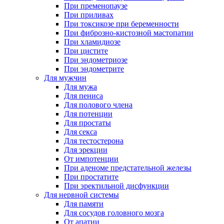
При пременопаузе
При приливах
При токсикозе при беременности
При фиброзно-кистозной мастопатии
При хламидиозе
При цистите
При эндометриозе
При эндометрите
Для мужчин
Для мужа
Для пениса
Для полового члена
Для потенции
Для простаты
Для секса
Для тестостерона
Для эрекции
От импотенции
При аденоме предстательной железы
При простатите
При эректильной дисфункции
Для нервной системы
Для памяти
Для сосудов головного мозга
От апатии