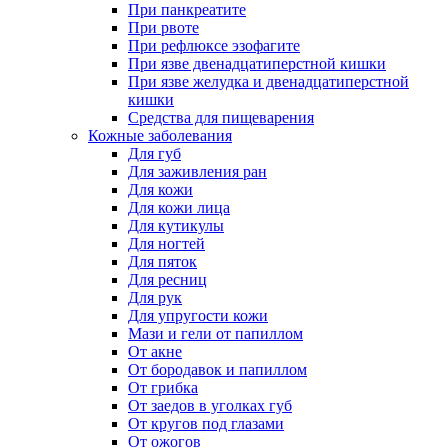
При панкреатите
При рвоте
При рефлюксе эзофагите
При язве двенадцатиперстной кишки
При язве желудка и двенадцатиперстной
кишки
Средства для пищеварения
Кожные заболевания
Для губ
Для заживления ран
Для кожи
Для кожи лица
Для кутикулы
Для ногтей
Для пяток
Для ресниц
Для рук
Для упругости кожи
Мази и гели от папиллом
От акне
От бородавок и папиллом
От грибка
От заедов в уголках губ
От кругов под глазами
От ожогов