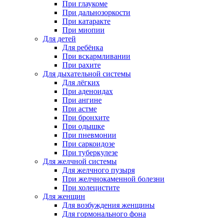
При глаукоме
При дальнозоркости
При катаракте
При миопии
Для детей
Для ребёнка
При вскармливании
При рахите
Для дыхательной системы
Для лёгких
При аденоидах
При ангине
При астме
При бронхите
При одышке
При пневмонии
При саркоидозе
При туберкулезе
Для желчной системы
Для желчного пузыря
При желчнокаменной болезни
При холецистите
Для женщин
Для возбуждения женщины
Для гормонального фона