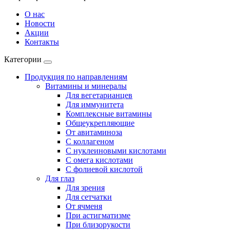
О нас
Новости
Акции
Контакты
Категории
Продукция по направлениям
Витамины и минералы
Для вегетарианцев
Для иммунитета
Комплексные витамины
Общеукрепляющие
От авитаминоза
С коллагеном
С нуклеиновыми кислотами
С омега кислотами
С фолиевой кислотой
Для глаз
Для зрения
Для сетчатки
От ячменя
При астигматизме
При близорукости