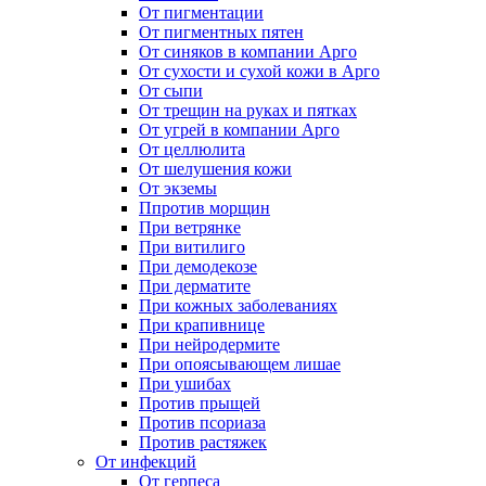
От пигментации
От пигментных пятен
От синяков в компании Арго
От сухости и сухой кожи в Арго
От сыпи
От трещин на руках и пятках
От угрей в компании Арго
От целлюлита
От шелушения кожи
От экземы
Ппротив морщин
При ветрянке
При витилиго
При демодекозе
При дерматите
При кожных заболеваниях
При крапивнице
При нейродермите
При опоясывающем лишае
При ушибах
Против прыщей
Против псориаза
Против растяжек
От инфекций
От герпеса