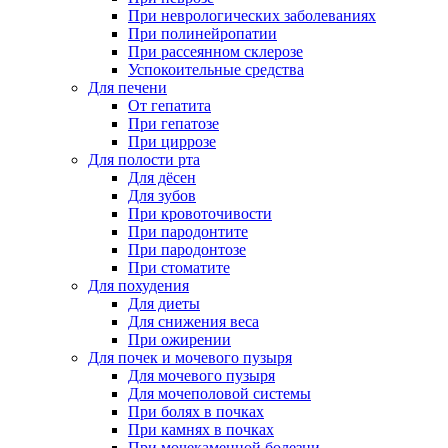
При неврологических заболеваниях
При полинейропатии
При рассеянном склерозе
Успокоительные средства
Для печени
От гепатита
При гепатозе
При циррозе
Для полости рта
Для дёсен
Для зубов
При кровоточивости
При пародонтите
При пародонтозе
При стоматите
Для похудения
Для диеты
Для снижения веса
При ожирении
Для почек и мочевого пузыря
Для мочевого пузыря
Для мочеполовой системы
При болях в почках
При камнях в почках
При мочекаменной болезни