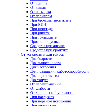
От гриппа
От кашля
От насморка
От папиллом
При бронхиальной астме
При ВИЧ
При простуде
При рините
При тонзиллите
Противовирусные
Средства при ангине
Средства при бронхите
От усталости и для тонуса
Для бодрости
Для выносливости
Для настроения
Для повышения работоспособности
Для поднятия сил
Для тонуса
От переутомлении
От слабости
От хронической усталости
При нагрузках
При нервном истощении
При упадке сил