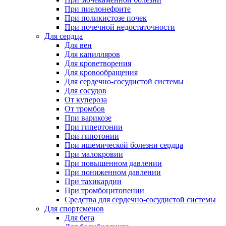
При пиелонефрите
При поликистозе почек
При почечной недостаточности
Для сердца
Для вен
Для капилляров
Для кроветворения
Для кровообращения
Для сердечно-сосудистой системы
Для сосудов
От купероза
От тромбов
При варикозе
При гипертонии
При гипотонии
При ишемической болезни сердца
При малокровии
При повышенном давлении
При пониженном давлении
При тахикардии
При тромбоцитопении
Средства для сердечно-сосудистой системы
Для спортсменов
Для бега