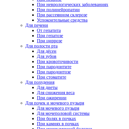
При неврологических заболеваниях
При полинейропатии
При рассеянном склерозе
Успокоительные средства
Для печени
От гепатита
При гепатозе
При циррозе
Для полости рта
Для дёсен
Для зубов
При кровоточивости
При пародонтите
При пародонтозе
При стоматите
Для похудения
Для диеты
Для снижения веса
При ожирении
Для почек и мочевого пузыря
Для мочевого пузыря
Для мочеполовой системы
При болях в почках
При камнях в почках
При мочекаменной болезни