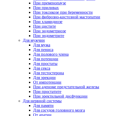
При пременопаузе
При приливах
При токсикозе при беременности
При фиброзно-кистозной мастопатии
При хламидиозе
При цистите
При эндометриозе
При эндометрите
Для мужчин
Для мужа
Для пениса
Для полового члена
Для потенции
Для простаты
Для секса
Для тестостерона
Для эрекции
От импотенции
При аденоме предстательной железы
При простатите
При эректильной дисфункции
Для нервной системы
Для памяти
Для сосудов головного мозга
От апатии