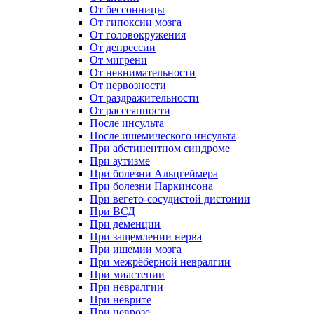
От бессонницы
От гипоксии мозга
От головокружения
От депрессии
От мигрени
От невнимательности
От нервозности
От раздражительности
От рассеянности
После инсульта
После ишемического инсульта
При абстинентном синдроме
При аутизме
При болезни Альцгеймера
При болезни Паркинсона
При вегето-сосудистой дистонии
При ВСД
При деменции
При защемлении нерва
При ишемии мозга
При межрёберной невралгии
При миастении
При невралгии
При неврите
При неврозе