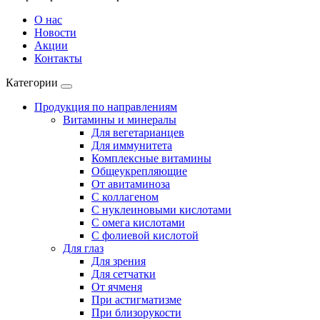
О нас
Новости
Акции
Контакты
Категории
Продукция по направлениям
Витамины и минералы
Для вегетарианцев
Для иммунитета
Комплексные витамины
Общеукрепляющие
От авитаминоза
С коллагеном
С нуклеиновыми кислотами
С омега кислотами
С фолиевой кислотой
Для глаз
Для зрения
Для сетчатки
От ячменя
При астигматизме
При близорукости