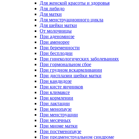
Для женской красоты и здоровья
Для либидо
Для матки
Для менструационного цикла
Для шейки матки
От молочницы
При аденомиозе
При аменорее
При беременности
При бесплодии
При гинекологических заболеваниях
При гормональном сбое
При грудном вскармливании
При дисплазии шейки матки
При кандидозе
При кисте яичников
При климаксе
При кормлении
При лактации
При менопаузе
При менструации
При месячных
При миоме матки
При постменопаузе
При предменструальном синдроме