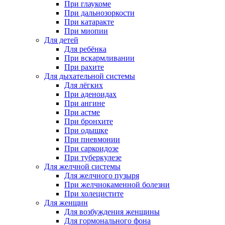
При глаукоме
При дальнозоркости
При катаракте
При миопии
Для детей
Для ребёнка
При вскармливании
При рахите
Для дыхательной системы
Для лёгких
При аденоидах
При ангине
При астме
При бронхите
При одышке
При пневмонии
При саркоидозе
При туберкулезе
Для желчной системы
Для желчного пузыря
При желчнокаменной болезни
При холецистите
Для женщин
Для возбуждения женщины
Для гормонального фона