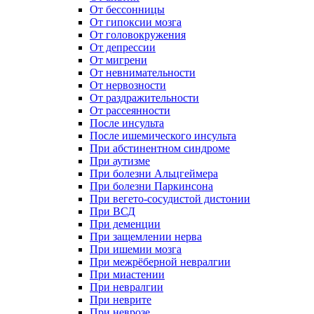
От бессонницы
От гипоксии мозга
От головокружения
От депрессии
От мигрени
От невнимательности
От нервозности
От раздражительности
От рассеянности
После инсульта
После ишемического инсульта
При абстинентном синдроме
При аутизме
При болезни Альцгеймера
При болезни Паркинсона
При вегето-сосудистой дистонии
При ВСД
При деменции
При защемлении нерва
При ишемии мозга
При межрёберной невралгии
При миастении
При невралгии
При неврите
При неврозе