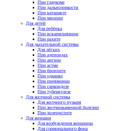
При глаукоме
При дальнозоркости
При катаракте
При миопии
Для детей
Для ребёнка
При вскармливании
При рахите
Для дыхательной системы
Для лёгких
При аденоидах
При ангине
При астме
При бронхите
При одышке
При пневмонии
При саркоидозе
При туберкулезе
Для желчной системы
Для желчного пузыря
При желчнокаменной болезни
При холецистите
Для женщин
Для возбуждения женщины
Для гормонального фона