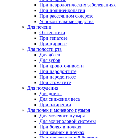
При неврологических заболеваниях
При полинейропатии
При рассеянном склерозе
Успокоительные средства
Для печени
От гепатита
При гепатозе
При циррозе
Для полости рта
Для дёсен
Для зубов
При кровоточивости
При пародонтите
При пародонтозе
При стоматите
Для похудения
Для диеты
Для снижения веса
При ожирении
Для почек и мочевого пузыря
Для мочевого пузыря
Для мочеполовой системы
При болях в почках
При камнях в почках
При мочекаменной болезни