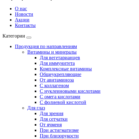
О нас
Новости
Акции
Контакты
Категории
Продукция по направлениям
Витамины и минералы
Для вегетарианцев
Для иммунитета
Комплексные витамины
Общеукрепляющие
От авитаминоза
С коллагеном
С нуклеиновыми кислотами
С омега кислотами
С фолиевой кислотой
Для глаз
Для зрения
Для сетчатки
От ячменя
При астигматизме
При близорукости