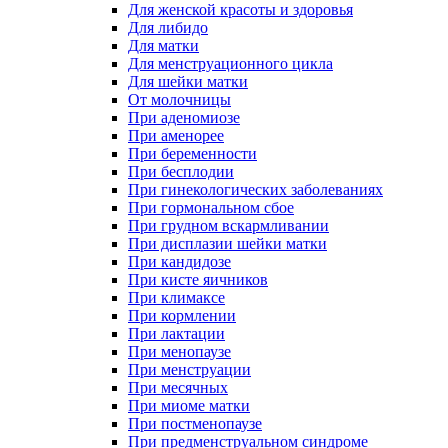
Для женской красоты и здоровья
Для либидо
Для матки
Для менструационного цикла
Для шейки матки
От молочницы
При аденомиозе
При аменорее
При беременности
При бесплодии
При гинекологических заболеваниях
При гормональном сбое
При грудном вскармливании
При дисплазии шейки матки
При кандидозе
При кисте яичников
При климаксе
При кормлении
При лактации
При менопаузе
При менструации
При месячных
При миоме матки
При постменопаузе
При предменструальном синдроме