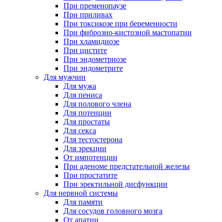
При пременопаузе
При приливах
При токсикозе при беременности
При фиброзно-кистозной мастопатии
При хламидиозе
При цистите
При эндометриозе
При эндометрите
Для мужчин
Для мужа
Для пениса
Для полового члена
Для потенции
Для простаты
Для секса
Для тестостерона
Для эрекции
От импотенции
При аденоме предстательной железы
При простатите
При эректильной дисфункции
Для нервной системы
Для памяти
Для сосудов головного мозга
От апатии