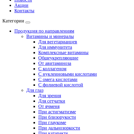
Акции
Контакты
Категории
Продукция по направлениям
Витамины и минералы
Для вегетарианцев
Для иммунитета
Комплексные витамины
Общеукрепляющие
От авитаминоза
С коллагеном
С нуклеиновыми кислотами
С омега кислотами
С фолиевой кислотой
Для глаз
Для зрения
Для сетчатки
От ячменя
При астигматизме
При близорукости
При глаукоме
При дальнозоркости
При катаракте