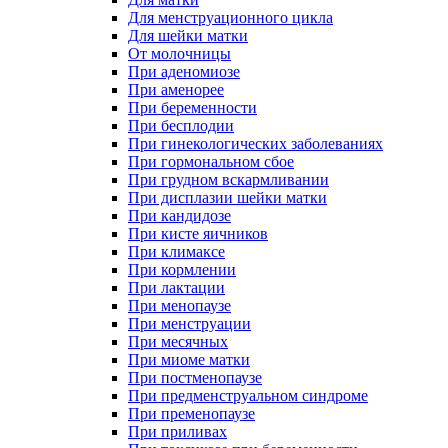
Для менструационного цикла
Для шейки матки
От молочницы
При аденомиозе
При аменорее
При беременности
При бесплодии
При гинекологических заболеваниях
При гормональном сбое
При грудном вскармливании
При дисплазии шейки матки
При кандидозе
При кисте яичников
При климаксе
При кормлении
При лактации
При менопаузе
При менструации
При месячных
При миоме матки
При постменопаузе
При предменструальном синдроме
При пременопаузе
При приливах