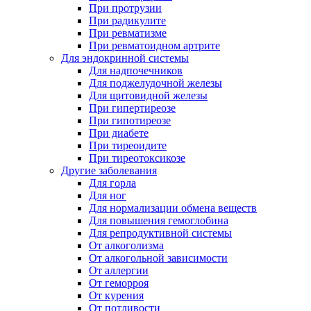
При протрузии
При радикулите
При ревматизме
При ревматоидном артрите
Для эндокринной системы
Для надпочечников
Для поджелудочной железы
Для щитовидной железы
При гипертиреозе
При гипотиреозе
При диабете
При тиреоидите
При тиреотоксикозе
Другие заболевания
Для горла
Для ног
Для нормализации обмена веществ
Для повышения гемоглобина
Для репродуктивной системы
От алкоголизма
От алкогольной зависимости
От аллергии
От геморроя
От курения
От потливости