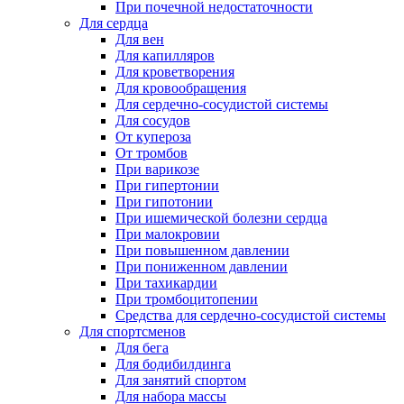
При почечной недостаточности
Для сердца
Для вен
Для капилляров
Для кроветворения
Для кровообращения
Для сердечно-сосудистой системы
Для сосудов
От купероза
От тромбов
При варикозе
При гипертонии
При гипотонии
При ишемической болезни сердца
При малокровии
При повышенном давлении
При пониженном давлении
При тахикардии
При тромбоцитопении
Средства для сердечно-сосудистой системы
Для спортсменов
Для бега
Для бодибилдинга
Для занятий спортом
Для набора массы