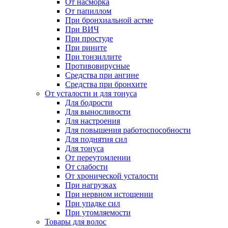
От насморка
От папиллом
При бронхиальной астме
При ВИЧ
При простуде
При рините
При тонзиллите
Противовирусные
Средства при ангине
Средства при бронхите
От усталости и для тонуса
Для бодрости
Для выносливости
Для настроения
Для повышения работоспособности
Для поднятия сил
Для тонуса
От переутомлении
От слабости
От хронической усталости
При нагрузках
При нервном истощении
При упадке сил
При утомляемости
Товары для волос