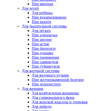
При миопии
Для детей
Для ребёнка
При вскармливании
При рахите
Для дыхательной системы
Для лёгких
При аденоидах
При ангине
При астме
При бронхите
При одышке
При пневмонии
При саркоидозе
При туберкулезе
Для желчной системы
Для желчного пузыря
При желчнокаменной болезни
При холецистите
Для женщин
Для возбуждения женщины
Для гормонального фона
Для женской красоты и здоровья
Для либидо
Для матки