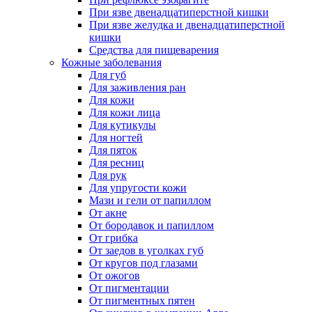
При язве двенадцатиперстной кишки
При язве желудка и двенадцатиперстной
кишки
Средства для пищеварения
Кожные заболевания
Для губ
Для заживления ран
Для кожи
Для кожи лица
Для кутикулы
Для ногтей
Для пяток
Для ресниц
Для рук
Для упругости кожи
Мази и гели от папиллом
От акне
От бородавок и папиллом
От грибка
От заедов в уголках губ
От кругов под глазами
От ожогов
От пигментации
От пигментных пятен