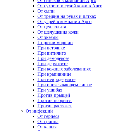
От синяков в компании Арго
От сухости и сухой кожи в Арго
От сыпи
От трещин на руках и пятках
От угрей в компании Арго
От целлюлита
От шелушения кожи
От экземы
Ппротив морщин
При ветрянке
При витилиго
При демодекозе
При дерматите
При кожных заболеваниях
При крапивнице
При нейродермите
При опоясывающем лишае
При ушибах
Против прыщей
Против псориаза
Против растяжек
От инфекций
От герпеса
От гриппа
От кашля