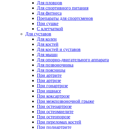
Для пловцов
Для спортивного питания
Для фитнеса
Препараты для спортсменов
При сушке
С клетчаткой
Для суставов
Для колен
Для костей
Для костей и суставов
Для мышц
Для опорно-двигательного аппарата
Для позвоночника
Для поясницы
При артрите
При артрозе
При гонартрозе
При ишиасе
При коксартрозе
При межпозвоночной грыже
При остеоартрозе
При остеомиелите
При остеопорозе
При переломах костей
При полиартрите