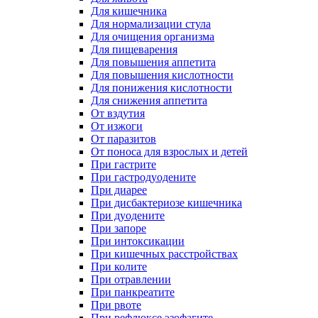
Для кишечника
Для нормализации стула
Для очищения организма
Для пищеварения
Для повышения аппетита
Для повышения кислотности
Для понижения кислотности
Для снижения аппетита
От вздутия
От изжоги
От паразитов
От поноса для взрослых и детей
При гастрите
При гастродуодените
При диарее
При дисбактериозе кишечника
При дуодените
При запоре
При интоксикации
При кишечных расстройствах
При колите
При отравлении
При панкреатите
При рвоте
При рефлюксе эзофагите