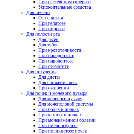
При рассеянном склерозе
Успокоительные средства
Для печени
От гепатита
При гепатозе
При циррозе
Для полости рта
Для дёсен
Для зубов
При кровоточивости
При пародонтите
При пародонтозе
При стоматите
Для похудения
Для диеты
Для снижения веса
При ожирении
Для почек и мочевого пузыря
Для мочевого пузыря
Для мочеполовой системы
При болях в почках
При камнях в почках
При мочекаменной болезни
При пиелонефрите
При поликистозе почек