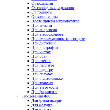
От похмелья
От свободных радикалов
От тошноты
От холестерина
После приёма антибиотиков
При анемии
При анорексии
При атеросклерозе
При аутоиммунном тиреоидите
При дистонии
При дистрофии
При кистах
При орви
При отёках
При пеллагре
При подагре
При спазмах
При стафилококке
При травмах
При тугоухости
При фарингите
Заболевания ЖКТ
Для детоксикации
Для желудка
Для живота