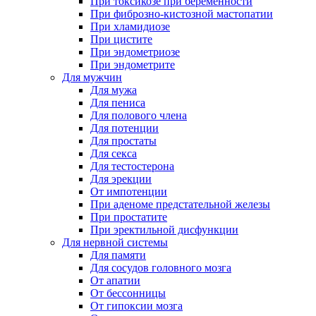
При токсикозе при беременности
При фиброзно-кистозной мастопатии
При хламидиозе
При цистите
При эндометриозе
При эндометрите
Для мужчин
Для мужа
Для пениса
Для полового члена
Для потенции
Для простаты
Для секса
Для тестостерона
Для эрекции
От импотенции
При аденоме предстательной железы
При простатите
При эректильной дисфункции
Для нервной системы
Для памяти
Для сосудов головного мозга
От апатии
От бессонницы
От гипоксии мозга