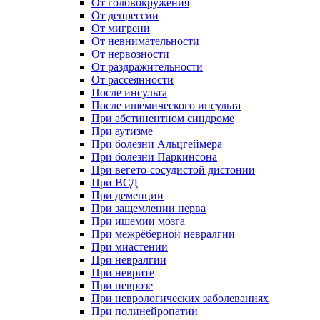
От головокружения
От депрессии
От мигрени
От невнимательности
От нервозности
От раздражительности
От рассеянности
После инсульта
После ишемического инсульта
При абстинентном синдроме
При аутизме
При болезни Альцгеймера
При болезни Паркинсона
При вегето-сосудистой дистонии
При ВСД
При деменции
При защемлении нерва
При ишемии мозга
При межрёберной невралгии
При миастении
При невралгии
При неврите
При неврозе
При неврологических заболеваниях
При полинейропатии