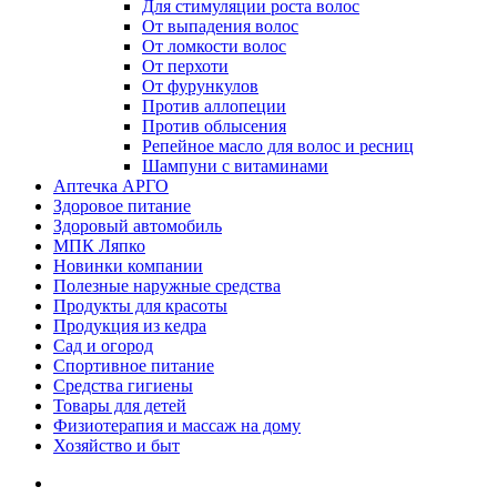
Для стимуляции роста волос
От выпадения волос
От ломкости волос
От перхоти
От фурункулов
Против аллопеции
Против облысения
Репейное масло для волос и ресниц
Шампуни с витаминами
Аптечка АРГО
Здоровое питание
Здоровый автомобиль
МПК Ляпко
Новинки компании
Полезные наружные средства
Продукты для красоты
Продукция из кедра
Сад и огород
Спортивное питание
Средства гигиены
Товары для детей
Физиотерапия и массаж на дому
Хозяйство и быт