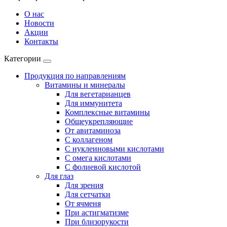
О нас
Новости
Акции
Контакты
Категории
Продукция по направлениям
Витамины и минералы
Для вегетарианцев
Для иммунитета
Комплексные витамины
Общеукрепляющие
От авитаминоза
С коллагеном
С нуклеиновыми кислотами
С омега кислотами
С фолиевой кислотой
Для глаз
Для зрения
Для сетчатки
От ячменя
При астигматизме
При близорукости