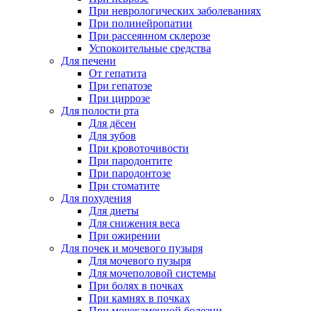
При неврологических заболеваниях
При полинейропатии
При рассеянном склерозе
Успокоительные средства
Для печени
От гепатита
При гепатозе
При циррозе
Для полости рта
Для дёсен
Для зубов
При кровоточивости
При пародонтите
При пародонтозе
При стоматите
Для похудения
Для диеты
Для снижения веса
При ожирении
Для почек и мочевого пузыря
Для мочевого пузыря
Для мочеполовой системы
При болях в почках
При камнях в почках
При мочекаменной болезни