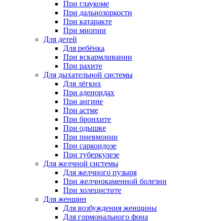
При глаукоме
При дальнозоркости
При катаракте
При миопии
Для детей
Для ребёнка
При вскармливании
При рахите
Для дыхательной системы
Для лёгких
При аденоидах
При ангине
При астме
При бронхите
При одышке
При пневмонии
При саркоидозе
При туберкулезе
Для желчной системы
Для желчного пузыря
При желчнокаменной болезни
При холецистите
Для женщин
Для возбуждения женщины
Для гормонального фона