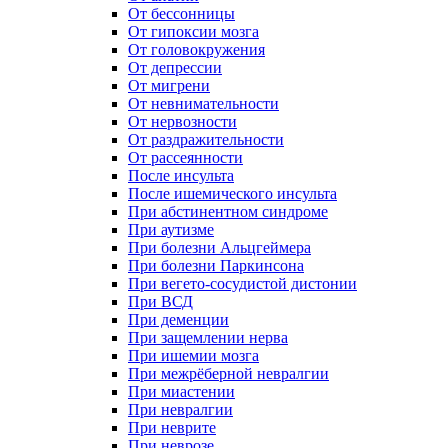
От бессонницы
От гипоксии мозга
От головокружения
От депрессии
От мигрени
От невнимательности
От нервозности
От раздражительности
От рассеянности
После инсульта
После ишемического инсульта
При абстинентном синдроме
При аутизме
При болезни Альцгеймера
При болезни Паркинсона
При вегето-сосудистой дистонии
При ВСД
При деменции
При защемлении нерва
При ишемии мозга
При межрёберной невралгии
При миастении
При невралгии
При неврите
При неврозе