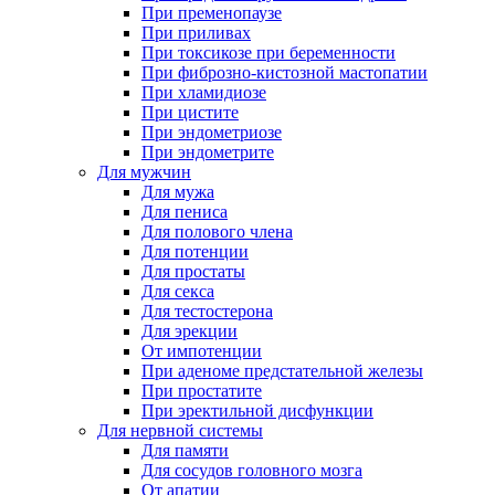
При пременопаузе
При приливах
При токсикозе при беременности
При фиброзно-кистозной мастопатии
При хламидиозе
При цистите
При эндометриозе
При эндометрите
Для мужчин
Для мужа
Для пениса
Для полового члена
Для потенции
Для простаты
Для секса
Для тестостерона
Для эрекции
От импотенции
При аденоме предстательной железы
При простатите
При эректильной дисфункции
Для нервной системы
Для памяти
Для сосудов головного мозга
От апатии