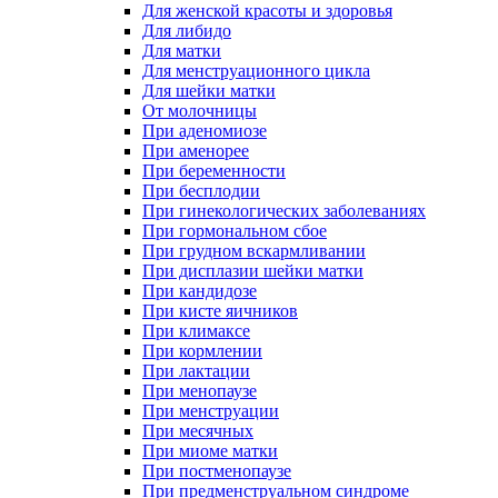
Для женской красоты и здоровья
Для либидо
Для матки
Для менструационного цикла
Для шейки матки
От молочницы
При аденомиозе
При аменорее
При беременности
При бесплодии
При гинекологических заболеваниях
При гормональном сбое
При грудном вскармливании
При дисплазии шейки матки
При кандидозе
При кисте яичников
При климаксе
При кормлении
При лактации
При менопаузе
При менструации
При месячных
При миоме матки
При постменопаузе
При предменструальном синдроме