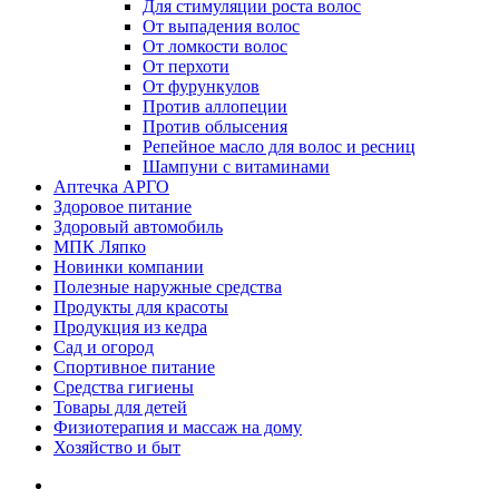
Для стимуляции роста волос
От выпадения волос
От ломкости волос
От перхоти
От фурункулов
Против аллопеции
Против облысения
Репейное масло для волос и ресниц
Шампуни с витаминами
Аптечка АРГО
Здоровое питание
Здоровый автомобиль
МПК Ляпко
Новинки компании
Полезные наружные средства
Продукты для красоты
Продукция из кедра
Сад и огород
Спортивное питание
Средства гигиены
Товары для детей
Физиотерапия и массаж на дому
Хозяйство и быт