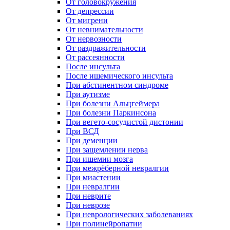
От головокружения
От депрессии
От мигрени
От невнимательности
От нервозности
От раздражительности
От рассеянности
После инсульта
После ишемического инсульта
При абстинентном синдроме
При аутизме
При болезни Альцгеймера
При болезни Паркинсона
При вегето-сосудистой дистонии
При ВСД
При деменции
При защемлении нерва
При ишемии мозга
При межрёберной невралгии
При миастении
При невралгии
При неврите
При неврозе
При неврологических заболеваниях
При полинейропатии