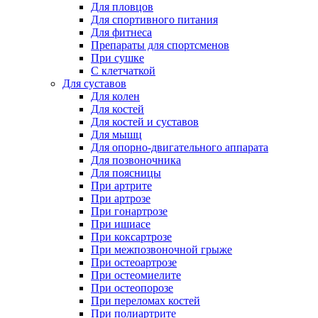
Для пловцов
Для спортивного питания
Для фитнеса
Препараты для спортсменов
При сушке
С клетчаткой
Для суставов
Для колен
Для костей
Для костей и суставов
Для мышц
Для опорно-двигательного аппарата
Для позвоночника
Для поясницы
При артрите
При артрозе
При гонартрозе
При ишиасе
При коксартрозе
При межпозвоночной грыже
При остеоартрозе
При остеомиелите
При остеопорозе
При переломах костей
При полиартрите