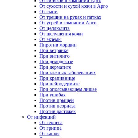
От синяков в компании Арго
От сухости и сухой кожи в Арго
От сыпи
От трещин на руках и пятках
От угрей в компании Арго
От целлюлита
От шелушения кожи
От экземы
Ппротив морщин
При ветрянке
При витилиго
При демодекозе
При дерматите
При кожных заболеваниях
При крапивнице
При нейродермите
При опоясывающем лишае
При ушибах
Против прыщей
Против псориаза
Против растяжек
От инфекций
От герпеса
От гриппа
От кашля