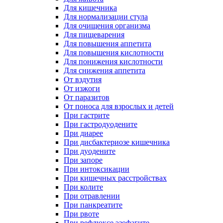
Для кишечника
Для нормализации стула
Для очищения организма
Для пищеварения
Для повышения аппетита
Для повышения кислотности
Для понижения кислотности
Для снижения аппетита
От вздутия
От изжоги
От паразитов
От поноса для взрослых и детей
При гастрите
При гастродуодените
При диарее
При дисбактериозе кишечника
При дуодените
При запоре
При интоксикации
При кишечных расстройствах
При колите
При отравлении
При панкреатите
При рвоте
При рефлюксе эзофагите