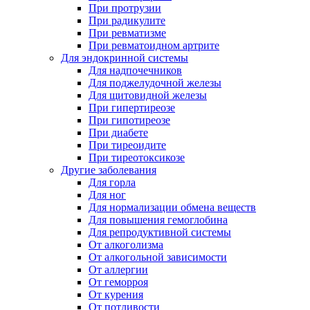
При протрузии
При радикулите
При ревматизме
При ревматоидном артрите
Для эндокринной системы
Для надпочечников
Для поджелудочной железы
Для щитовидной железы
При гипертиреозе
При гипотиреозе
При диабете
При тиреоидите
При тиреотоксикозе
Другие заболевания
Для горла
Для ног
Для нормализации обмена веществ
Для повышения гемоглобина
Для репродуктивной системы
От алкоголизма
От алкогольной зависимости
От аллергии
От геморроя
От курения
От потливости