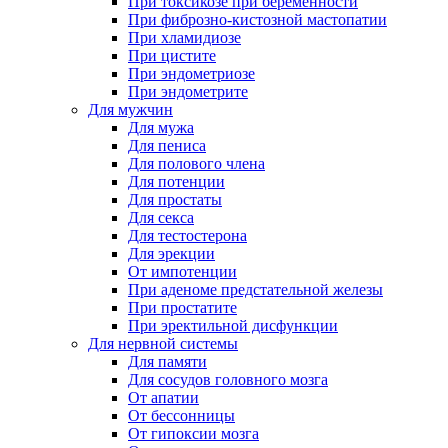
При токсикозе при беременности
При фиброзно-кистозной мастопатии
При хламидиозе
При цистите
При эндометриозе
При эндометрите
Для мужчин
Для мужа
Для пениса
Для полового члена
Для потенции
Для простаты
Для секса
Для тестостерона
Для эрекции
От импотенции
При аденоме предстательной железы
При простатите
При эректильной дисфункции
Для нервной системы
Для памяти
Для сосудов головного мозга
От апатии
От бессонницы
От гипоксии мозга