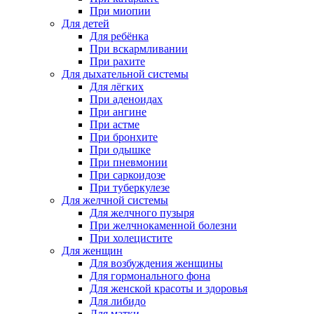
При миопии
Для детей
Для ребёнка
При вскармливании
При рахите
Для дыхательной системы
Для лёгких
При аденоидах
При ангине
При астме
При бронхите
При одышке
При пневмонии
При саркоидозе
При туберкулезе
Для желчной системы
Для желчного пузыря
При желчнокаменной болезни
При холецистите
Для женщин
Для возбуждения женщины
Для гормонального фона
Для женской красоты и здоровья
Для либидо
Для матки