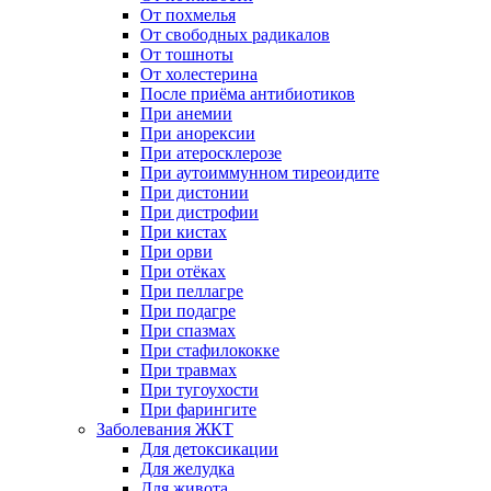
От похмелья
От свободных радикалов
От тошноты
От холестерина
После приёма антибиотиков
При анемии
При анорексии
При атеросклерозе
При аутоиммунном тиреоидите
При дистонии
При дистрофии
При кистах
При орви
При отёках
При пеллагре
При подагре
При спазмах
При стафилококке
При травмах
При тугоухости
При фарингите
Заболевания ЖКТ
Для детоксикации
Для желудка
Для живота