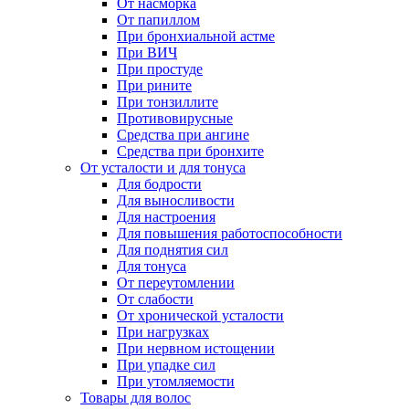
От насморка
От папиллом
При бронхиальной астме
При ВИЧ
При простуде
При рините
При тонзиллите
Противовирусные
Средства при ангине
Средства при бронхите
От усталости и для тонуса
Для бодрости
Для выносливости
Для настроения
Для повышения работоспособности
Для поднятия сил
Для тонуса
От переутомлении
От слабости
От хронической усталости
При нагрузках
При нервном истощении
При упадке сил
При утомляемости
Товары для волос