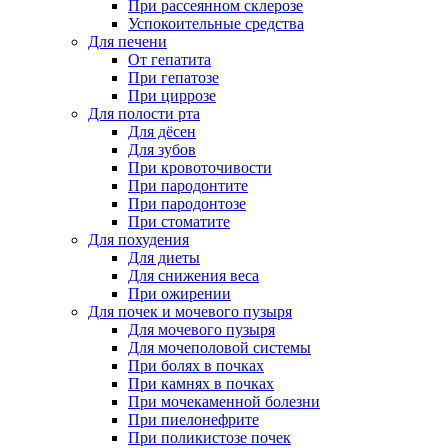
При рассеянном склерозе
Успокоительные средства
Для печени
От гепатита
При гепатозе
При циррозе
Для полости рта
Для дёсен
Для зубов
При кровоточивости
При пародонтите
При пародонтозе
При стоматите
Для похудения
Для диеты
Для снижения веса
При ожирении
Для почек и мочевого пузыря
Для мочевого пузыря
Для мочеполовой системы
При болях в почках
При камнях в почках
При мочекаменной болезни
При пиелонефрите
При поликистозе почек