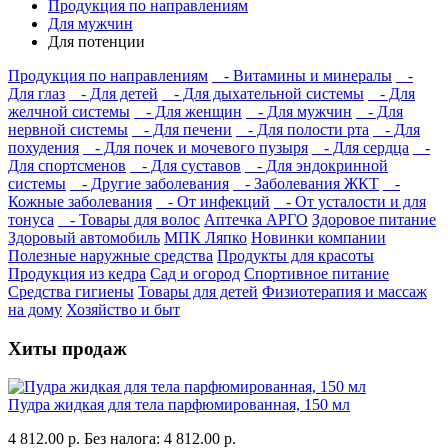
Продукция по направлениям
Для мужчин
Для потенции
Продукция по направлениям
- Витамины и минералы
-
Для глаз
- Для детей
- Для дыхательной системы
- Для
желчной системы
- Для женщин
- Для мужчин
- Для
нервной системы
- Для печени
- Для полости рта
- Для
похудения
- Для почек и мочевого пузыря
- Для сердца
-
Для спортсменов
- Для суставов
- Для эндокринной
системы
- Другие заболевания
- Заболевания ЖКТ
-
Кожные заболевания
- От инфекций
- От усталости и для
тонуса
- Товары для волос
Аптечка АРГО
Здоровое питание
Здоровый автомобиль
МПК Ляпко
Новинки компании
Полезные наружные средства
Продукты для красоты
Продукция из кедра
Сад и огород
Спортивное питание
Средства гигиены
Товары для детей
Физиотерапия и массаж
на дому
Хозяйство и быт
Хиты продаж
Пудра жидкая для тела парфюмированная, 150 мл
4 812.00 р.
Без налога: 4 812.00 р.