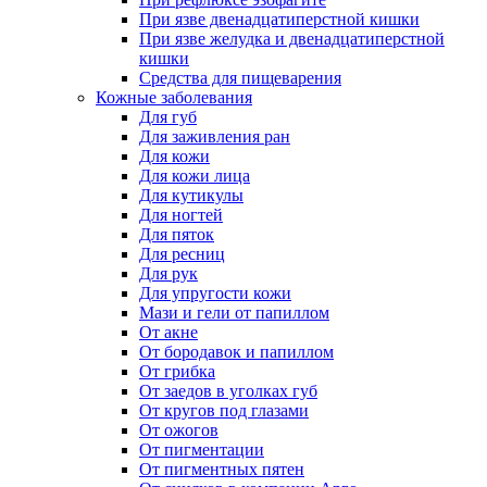
При язве двенадцатиперстной кишки
При язве желудка и двенадцатиперстной
кишки
Средства для пищеварения
Кожные заболевания
Для губ
Для заживления ран
Для кожи
Для кожи лица
Для кутикулы
Для ногтей
Для пяток
Для ресниц
Для рук
Для упругости кожи
Мази и гели от папиллом
От акне
От бородавок и папиллом
От грибка
От заедов в уголках губ
От кругов под глазами
От ожогов
От пигментации
От пигментных пятен