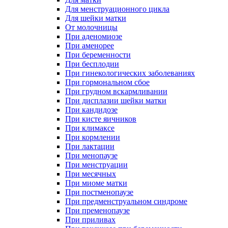
Для менструационного цикла
Для шейки матки
От молочницы
При аденомиозе
При аменорее
При беременности
При бесплодии
При гинекологических заболеваниях
При гормональном сбое
При грудном вскармливании
При дисплазии шейки матки
При кандидозе
При кисте яичников
При климаксе
При кормлении
При лактации
При менопаузе
При менструации
При месячных
При миоме матки
При постменопаузе
При предменструальном синдроме
При пременопаузе
При приливах