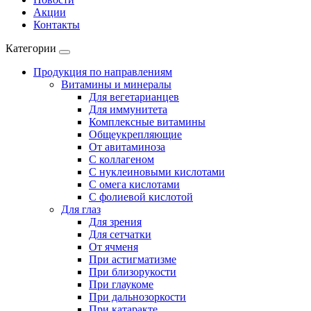
Акции
Контакты
Категории
Продукция по направлениям
Витамины и минералы
Для вегетарианцев
Для иммунитета
Комплексные витамины
Общеукрепляющие
От авитаминоза
С коллагеном
С нуклеиновыми кислотами
С омега кислотами
С фолиевой кислотой
Для глаз
Для зрения
Для сетчатки
От ячменя
При астигматизме
При близорукости
При глаукоме
При дальнозоркости
При катаракте