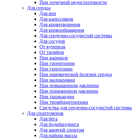
При почечной недостаточности
Для сердца
Для вен
Для капилляров
Для кроветворения
Для кровообращения
Для сердечно-сосудистой системы
Для сосудов
От купероза
От тромбов
При варикозе
При гипертонии
При гипотонии
При ишемической болезни сердца
При малокровии
При повышенном давлении
При пониженном давлении
При тахикардии
При тромбоцитопении
Средства для сердечно-сосудистой системы
Для спортсменов
Для бега
Для бодибилдинга
Для занятий спортом
Для набора массы