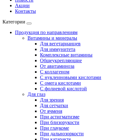
Акции
Контакты
Категории
Продукция по направлениям
Витамины и минералы
Для вегетарианцев
Для иммунитета
Комплексные витамины
Общеукрепляющие
От авитаминоза
С коллагеном
С нуклеиновыми кислотами
С омега кислотами
С фолиевой кислотой
Для глаз
Для зрения
Для сетчатки
От ячменя
При астигматизме
При близорукости
При глаукоме
При дальнозоркости
При катаракте