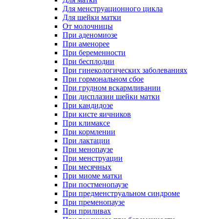
Для менструационного цикла
Для шейки матки
От молочницы
При аденомиозе
При аменорее
При беременности
При бесплодии
При гинекологических заболеваниях
При гормональном сбое
При грудном вскармливании
При дисплазии шейки матки
При кандидозе
При кисте яичников
При климаксе
При кормлении
При лактации
При менопаузе
При менструации
При месячных
При миоме матки
При постменопаузе
При предменструальном синдроме
При пременопаузе
При приливах