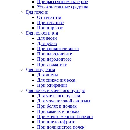
При рассеянном склерозе
Успокоительные средства
Для печени
От гепатита
При гепатозе
При циррозе
Для полости рта
Для дёсен
Для зубов
При кровоточивости
При пародонтите
При пародонтозе
При стоматите
Для похудения
Для диеты
Для снижения веса
При ожирении
Для почек и мочевого пузыря
Для мочевого пузыря
Для мочеполовой системы
При болях в почках
При камнях в почках
При мочекаменной болезни
При пиелонефрите
При поликистозе почек