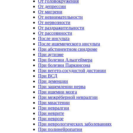
От головокружения
От депрессии
От мигрени
От невнимательности
От нервозности
От раздражительности
От рассеянности
После инсульта
После ишемического инсульта
При абстинентном синдроме
При аутизме
При болезни Альцгеймера
При болезни Паркинсона
При вегето-сосудистой дистонии
При ВСД
При деменции
При защемлении нерва
При ишемии мозга
При межрёберной невралгии
При миастении
При невралгии
При неврите
При неврозе
При неврологических заболеваниях
При полинейропатии