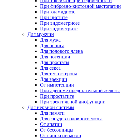
При токсикозе при беременности
При фиброзно-кистозной мастопатии
При хламидиозе
При цистите
При эндометриозе
При эндометрите
Для мужчин
Для мужа
Для пениса
Для полового члена
Для потенции
Для простаты
Для секса
Для тестостерона
Для эрекции
От импотенции
При аденоме предстательной железы
При простатите
При эректильной дисфункции
Для нервной системы
Для памяти
Для сосудов головного мозга
От апатии
От бессонницы
От гипоксии мозга