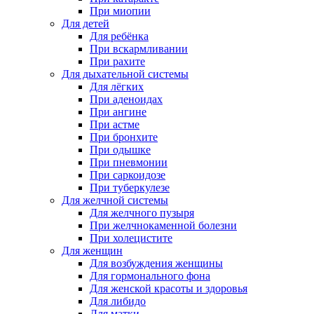
При миопии
Для детей
Для ребёнка
При вскармливании
При рахите
Для дыхательной системы
Для лёгких
При аденоидах
При ангине
При астме
При бронхите
При одышке
При пневмонии
При саркоидозе
При туберкулезе
Для желчной системы
Для желчного пузыря
При желчнокаменной болезни
При холецистите
Для женщин
Для возбуждения женщины
Для гормонального фона
Для женской красоты и здоровья
Для либидо
Для матки