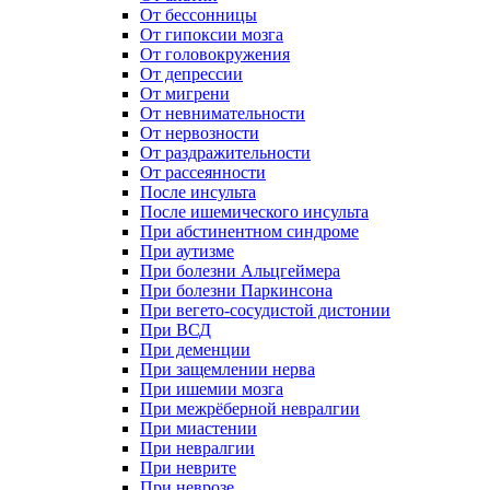
От бессонницы
От гипоксии мозга
От головокружения
От депрессии
От мигрени
От невнимательности
От нервозности
От раздражительности
От рассеянности
После инсульта
После ишемического инсульта
При абстинентном синдроме
При аутизме
При болезни Альцгеймера
При болезни Паркинсона
При вегето-сосудистой дистонии
При ВСД
При деменции
При защемлении нерва
При ишемии мозга
При межрёберной невралгии
При миастении
При невралгии
При неврите
При неврозе