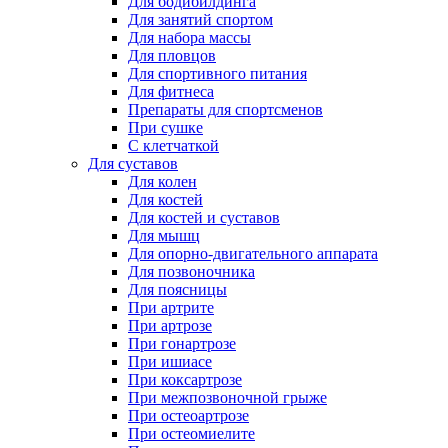
Для бодибилдинга
Для занятий спортом
Для набора массы
Для пловцов
Для спортивного питания
Для фитнеса
Препараты для спортсменов
При сушке
С клетчаткой
Для суставов
Для колен
Для костей
Для костей и суставов
Для мышц
Для опорно-двигательного аппарата
Для позвоночника
Для поясницы
При артрите
При артрозе
При гонартрозе
При ишиасе
При коксартрозе
При межпозвоночной грыже
При остеоартрозе
При остеомиелите