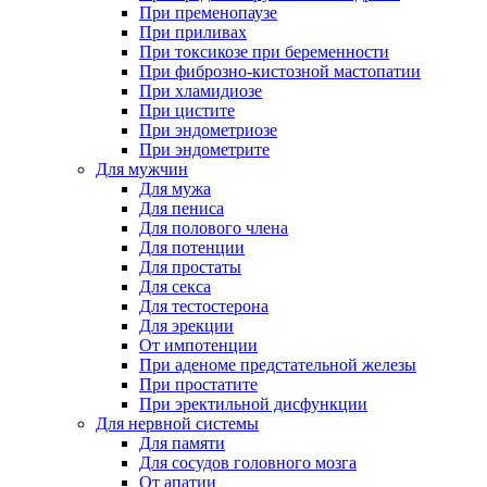
При пременопаузе
При приливах
При токсикозе при беременности
При фиброзно-кистозной мастопатии
При хламидиозе
При цистите
При эндометриозе
При эндометрите
Для мужчин
Для мужа
Для пениса
Для полового члена
Для потенции
Для простаты
Для секса
Для тестостерона
Для эрекции
От импотенции
При аденоме предстательной железы
При простатите
При эректильной дисфункции
Для нервной системы
Для памяти
Для сосудов головного мозга
От апатии