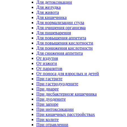
Для детоксикации
Для желудка
Для живота
Для кишечника
Для нормализации стула
Для очищения организма
Для пищеварения
Для повышения аппетита
Для повышения кислотности
Для понижения кислотности
Для снижения аппетита
От вздутия
От изжоги
От паразитов
От поноса для взрослых и детей
При гастрите
При гастродуодените
При диарее
При дисбактериозе кишечника
При дуодените
При запоре
При интоксикации
При кишечных расстройствах
При колите
При отравлении