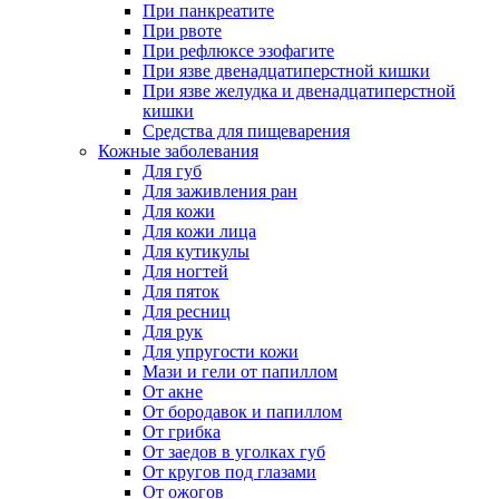
При панкреатите
При рвоте
При рефлюксе эзофагите
При язве двенадцатиперстной кишки
При язве желудка и двенадцатиперстной
кишки
Средства для пищеварения
Кожные заболевания
Для губ
Для заживления ран
Для кожи
Для кожи лица
Для кутикулы
Для ногтей
Для пяток
Для ресниц
Для рук
Для упругости кожи
Мази и гели от папиллом
От акне
От бородавок и папиллом
От грибка
От заедов в уголках губ
От кругов под глазами
От ожогов