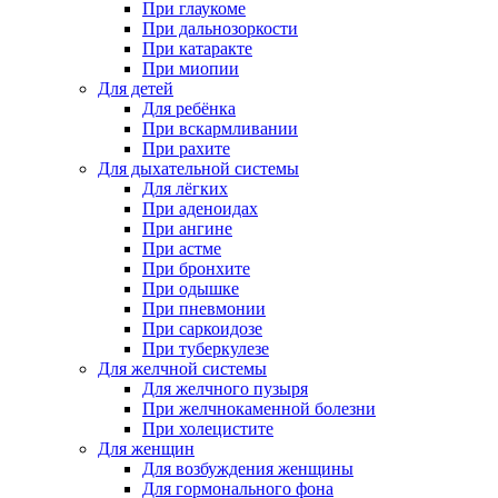
При глаукоме
При дальнозоркости
При катаракте
При миопии
Для детей
Для ребёнка
При вскармливании
При рахите
Для дыхательной системы
Для лёгких
При аденоидах
При ангине
При астме
При бронхите
При одышке
При пневмонии
При саркоидозе
При туберкулезе
Для желчной системы
Для желчного пузыря
При желчнокаменной болезни
При холецистите
Для женщин
Для возбуждения женщины
Для гормонального фона