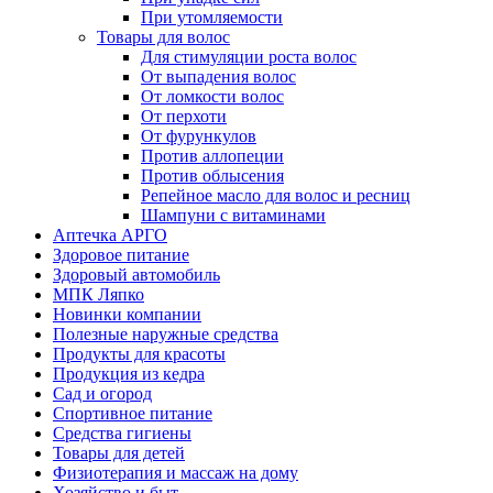
При утомляемости
Товары для волос
Для стимуляции роста волос
От выпадения волос
От ломкости волос
От перхоти
От фурункулов
Против аллопеции
Против облысения
Репейное масло для волос и ресниц
Шампуни с витаминами
Аптечка АРГО
Здоровое питание
Здоровый автомобиль
МПК Ляпко
Новинки компании
Полезные наружные средства
Продукты для красоты
Продукция из кедра
Сад и огород
Спортивное питание
Средства гигиены
Товары для детей
Физиотерапия и массаж на дому
Хозяйство и быт