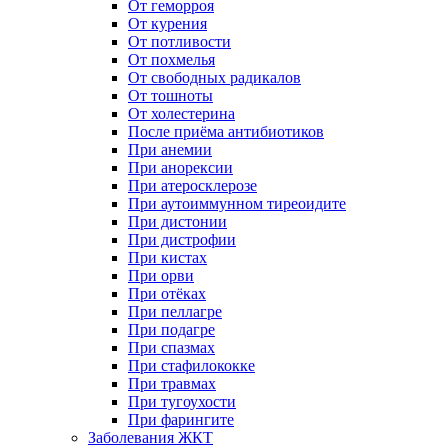
От геморроя
От курения
От потливости
От похмелья
От свободных радикалов
От тошноты
От холестерина
После приёма антибиотиков
При анемии
При анорексии
При атеросклерозе
При аутоиммунном тиреоидите
При дистонии
При дистрофии
При кистах
При орви
При отёках
При пеллагре
При подагре
При спазмах
При стафилококке
При травмах
При тугоухости
При фарингите
Заболевания ЖКТ