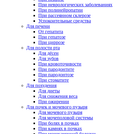
При неврологических заболеваниях
При полинейропатии
При рассеянном склерозе
Успокоительные средства
Для печени
От гепатита
При гепатозе
При циррозе
Для полости рта
Для дёсен
Для зубов
При кровоточивости
При пародонтите
При пародонтозе
При стоматите
Для похудения
Для диеты
Для снижения веса
При ожирении
Для почек и мочевого пузыря
Для мочевого пузыря
Для мочеполовой системы
При болях в почках
При камнях в почках
При мочекаменной болезни