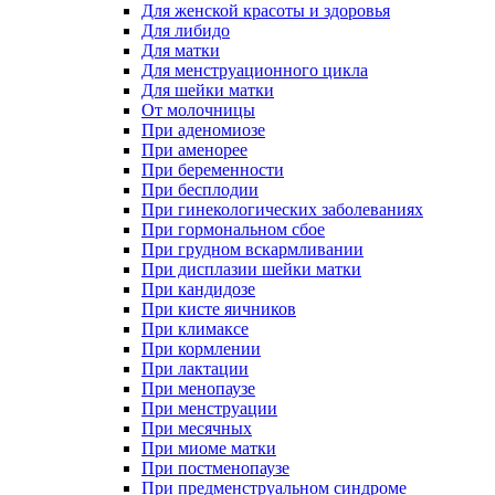
Для женской красоты и здоровья
Для либидо
Для матки
Для менструационного цикла
Для шейки матки
От молочницы
При аденомиозе
При аменорее
При беременности
При бесплодии
При гинекологических заболеваниях
При гормональном сбое
При грудном вскармливании
При дисплазии шейки матки
При кандидозе
При кисте яичников
При климаксе
При кормлении
При лактации
При менопаузе
При менструации
При месячных
При миоме матки
При постменопаузе
При предменструальном синдроме