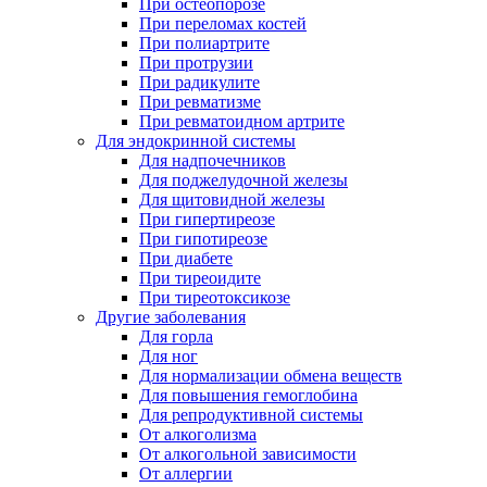
При остеопорозе
При переломах костей
При полиартрите
При протрузии
При радикулите
При ревматизме
При ревматоидном артрите
Для эндокринной системы
Для надпочечников
Для поджелудочной железы
Для щитовидной железы
При гипертиреозе
При гипотиреозе
При диабете
При тиреоидите
При тиреотоксикозе
Другие заболевания
Для горла
Для ног
Для нормализации обмена веществ
Для повышения гемоглобина
Для репродуктивной системы
От алкоголизма
От алкогольной зависимости
От аллергии