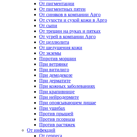
От пигментации
От пигментных пятен
От синяков в компании Арго
От сухости и сухой кожи в Арго
От сыпи
От трещин на руках и пятках
От угрей в компании Арго
От целлюлита
От шелушения кожи
От экземы
Ппротив морщин
При ветрянке
При витилиго
При демодекозе
При дерматите
При кожных заболеваниях
При крапивнице
При нейродермите
При опоясывающем лишае
При ушибах
Против прыщей
Против псориаза
Против растяжек
От инфекций
От герпеса