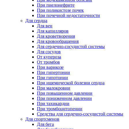
При пиелонефрите
При поликистозе почек
При почечной недостаточности
Для сердца
Для вен
Для капилляров
Для кроветворения
Для кровообращения
Для сердечно-сосудистой системы
Для сосудов
От купероза
От тромбов
При варикозе
При гипертонии
При гипотонии
При ишемической болезни сердца
При малокровии
При повышенном давлении
При пониженном давлении
При тахикардии
При тромбоцитопении
Средства для сердечно-сосудистой системы
Для спортсменов
Для бега