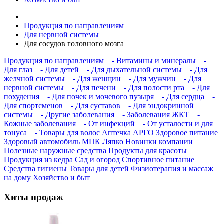
Продукция по направлениям
Для нервной системы
Для сосудов головного мозга
Продукция по направлениям
- Витамины и минералы
-
Для глаз
- Для детей
- Для дыхательной системы
- Для
желчной системы
- Для женщин
- Для мужчин
- Для
нервной системы
- Для печени
- Для полости рта
- Для
похудения
- Для почек и мочевого пузыря
- Для сердца
-
Для спортсменов
- Для суставов
- Для эндокринной
системы
- Другие заболевания
- Заболевания ЖКТ
-
Кожные заболевания
- От инфекций
- От усталости и для
тонуса
- Товары для волос
Аптечка АРГО
Здоровое питание
Здоровый автомобиль
МПК Ляпко
Новинки компании
Полезные наружные средства
Продукты для красоты
Продукция из кедра
Сад и огород
Спортивное питание
Средства гигиены
Товары для детей
Физиотерапия и массаж
на дому
Хозяйство и быт
Хиты продаж