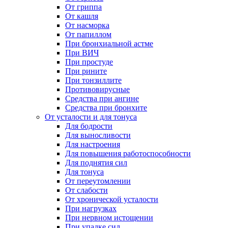
От гриппа
От кашля
От насморка
От папиллом
При бронхиальной астме
При ВИЧ
При простуде
При рините
При тонзиллите
Противовирусные
Средства при ангине
Средства при бронхите
От усталости и для тонуса
Для бодрости
Для выносливости
Для настроения
Для повышения работоспособности
Для поднятия сил
Для тонуса
От переутомлении
От слабости
От хронической усталости
При нагрузках
При нервном истощении
При упадке сил