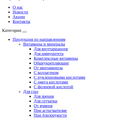
О нас
Новости
Акции
Контакты
Категории
Продукция по направлениям
Витамины и минералы
Для вегетарианцев
Для иммунитета
Комплексные витамины
Общеукрепляющие
От авитаминоза
С коллагеном
С нуклеиновыми кислотами
С омега кислотами
С фолиевой кислотой
Для глаз
Для зрения
Для сетчатки
От ячменя
При астигматизме
При близорукости