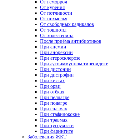
От геморроя
От курения
От потливости
От похмелья
От свободных радикалов
От тошноты
От холестерина
После приёма антибиотиков
При анемии
При анорексии
При атеросклерозе
При аутоиммунном тиреоидите
При дистонии
При дистрофии
При кистах
При орви
При отёках
При пеллагре
При подагре
При спазмах
При стафилококке
При травмах
При тугоухости
При фарингите
Заболевания ЖКТ