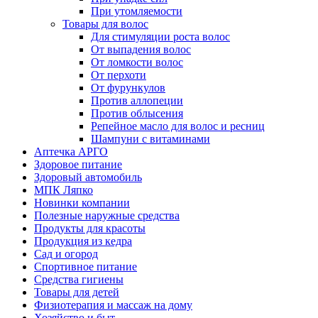
При утомляемости
Товары для волос
Для стимуляции роста волос
От выпадения волос
От ломкости волос
От перхоти
От фурункулов
Против аллопеции
Против облысения
Репейное масло для волос и ресниц
Шампуни с витаминами
Аптечка АРГО
Здоровое питание
Здоровый автомобиль
МПК Ляпко
Новинки компании
Полезные наружные средства
Продукты для красоты
Продукция из кедра
Сад и огород
Спортивное питание
Средства гигиены
Товары для детей
Физиотерапия и массаж на дому
Хозяйство и быт