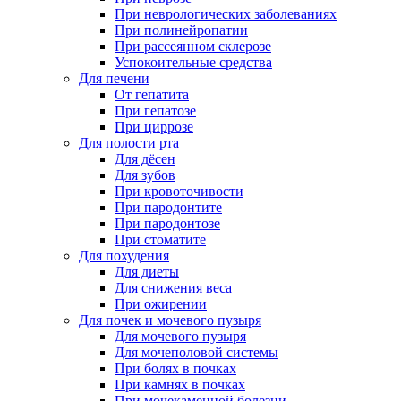
При неврологических заболеваниях
При полинейропатии
При рассеянном склерозе
Успокоительные средства
Для печени
От гепатита
При гепатозе
При циррозе
Для полости рта
Для дёсен
Для зубов
При кровоточивости
При пародонтите
При пародонтозе
При стоматите
Для похудения
Для диеты
Для снижения веса
При ожирении
Для почек и мочевого пузыря
Для мочевого пузыря
Для мочеполовой системы
При болях в почках
При камнях в почках
При мочекаменной болезни