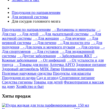
Продукция по направлениям
Для нервной системы
Для сосудов головного мозга
Продукция по направлениям
- Витамины и минералы
-
Для глаз
- Для детей
- Для дыхательной системы
- Для
желчной системы
- Для женщин
- Для мужчин
- Для
нервной системы
- Для печени
- Для полости рта
- Для
похудения
- Для почек и мочевого пузыря
- Для сердца
-
Для спортсменов
- Для суставов
- Для эндокринной
системы
- Другие заболевания
- Заболевания ЖКТ
-
Кожные заболевания
- От инфекций
- От усталости и для
тонуса
- Товары для волос
Аптечка АРГО
Здоровое питание
Здоровый автомобиль
МПК Ляпко
Новинки компании
Полезные наружные средства
Продукты для красоты
Продукция из кедра
Сад и огород
Спортивное питание
Средства гигиены
Товары для детей
Физиотерапия и массаж
на дому
Хозяйство и быт
Хиты продаж