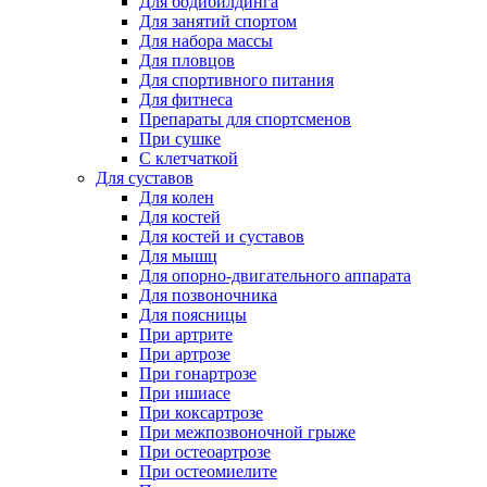
Для бодибилдинга
Для занятий спортом
Для набора массы
Для пловцов
Для спортивного питания
Для фитнеса
Препараты для спортсменов
При сушке
С клетчаткой
Для суставов
Для колен
Для костей
Для костей и суставов
Для мышц
Для опорно-двигательного аппарата
Для позвоночника
Для поясницы
При артрите
При артрозе
При гонартрозе
При ишиасе
При коксартрозе
При межпозвоночной грыже
При остеоартрозе
При остеомиелите