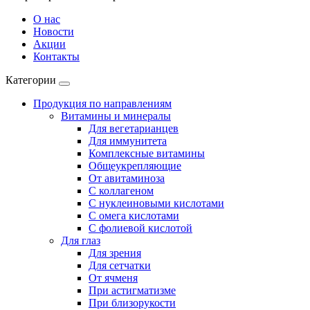
О нас
Новости
Акции
Контакты
Категории
Продукция по направлениям
Витамины и минералы
Для вегетарианцев
Для иммунитета
Комплексные витамины
Общеукрепляющие
От авитаминоза
С коллагеном
С нуклеиновыми кислотами
С омега кислотами
С фолиевой кислотой
Для глаз
Для зрения
Для сетчатки
От ячменя
При астигматизме
При близорукости