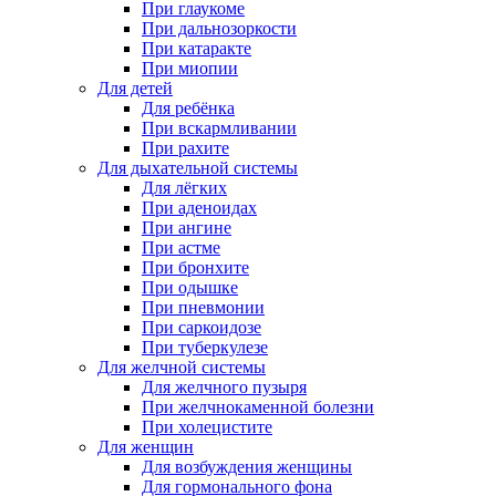
При глаукоме
При дальнозоркости
При катаракте
При миопии
Для детей
Для ребёнка
При вскармливании
При рахите
Для дыхательной системы
Для лёгких
При аденоидах
При ангине
При астме
При бронхите
При одышке
При пневмонии
При саркоидозе
При туберкулезе
Для желчной системы
Для желчного пузыря
При желчнокаменной болезни
При холецистите
Для женщин
Для возбуждения женщины
Для гормонального фона