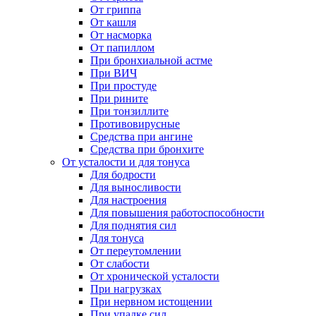
От гриппа
От кашля
От насморка
От папиллом
При бронхиальной астме
При ВИЧ
При простуде
При рините
При тонзиллите
Противовирусные
Средства при ангине
Средства при бронхите
От усталости и для тонуса
Для бодрости
Для выносливости
Для настроения
Для повышения работоспособности
Для поднятия сил
Для тонуса
От переутомлении
От слабости
От хронической усталости
При нагрузках
При нервном истощении
При упадке сил