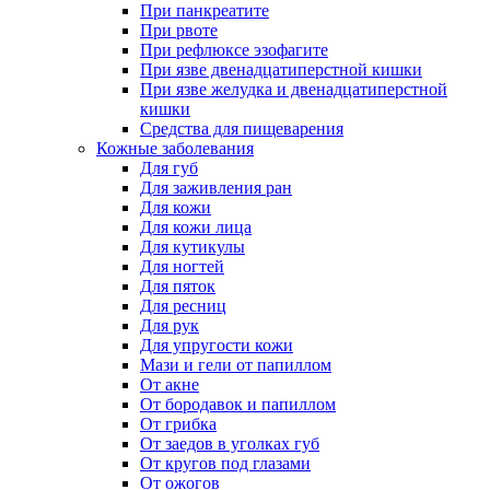
При панкреатите
При рвоте
При рефлюксе эзофагите
При язве двенадцатиперстной кишки
При язве желудка и двенадцатиперстной
кишки
Средства для пищеварения
Кожные заболевания
Для губ
Для заживления ран
Для кожи
Для кожи лица
Для кутикулы
Для ногтей
Для пяток
Для ресниц
Для рук
Для упругости кожи
Мази и гели от папиллом
От акне
От бородавок и папиллом
От грибка
От заедов в уголках губ
От кругов под глазами
От ожогов