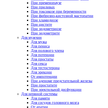
При пременопаузе
При приливах
При токсикозе при беременности
При фиброзно-кистозной мастопатии
При хламидиозе
При цистите
При эндометриозе
При эндометрите
Для мужчин
Для мужа
Для пениса
Для полового члена
Для потенции
Для простаты
Для секса
Для тестостерона
Для эрекции
От импотенции
При аденоме предстательной железы
При простатите
При эректильной дисфункции
Для нервной системы
Для памяти
Для сосудов головного мозга
От апатии