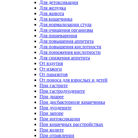
Для детоксикации
Для желудка
Для живота
Для кишечника
Для нормализации стула
Для очищения организма
Для пищеварения
Для повышения аппетита
Для повышения кислотности
Для понижения кислотности
Для снижения аппетита
От вздутия
От изжоги
От паразитов
От поноса для взрослых и детей
При гастрите
При гастродуодените
При диарее
При дисбактериозе кишечника
При дуодените
При запоре
При интоксикации
При кишечных расстройствах
При колите
При отравлении