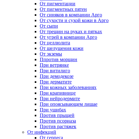
От пигментации
От пигментных пятен
От синяков в компании Арго
От сухости и сухой кожи в Арго
От сыпи
От трещин на руках и пятках
От угрей в компании Арго
От целлюлита
От шелушения кожи
От экземы
Ппротив морщин
При ветрянке
При витилиго
При демодекозе
При дерматите
При кожных заболеваниях
При крапивнице
При нейродермите
При опоясывающем лишае
При ушибах
Против прыщей
Против псориаза
Против растяжек
От инфекций
От герпеса