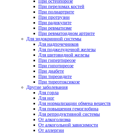
При остеопорозе
При переломах костей
При полиартрите
При протрузии
При радикулите
При ревматизме
При ревматоидном артрите
Для эндокринной системы
Для надпочечников
Для поджелудочной железы
Для щитовидной железы
При гипертиреозе
При гипотиреозе
При диабете
При тиреоидите
При тиреотоксикозе
Другие заболевания
Для горла
Для ног
Для нормализации обмена веществ
Для повышения гемоглобина
Для репродуктивной системы
От алкоголизма
От алкогольной зависимости
От аллергии