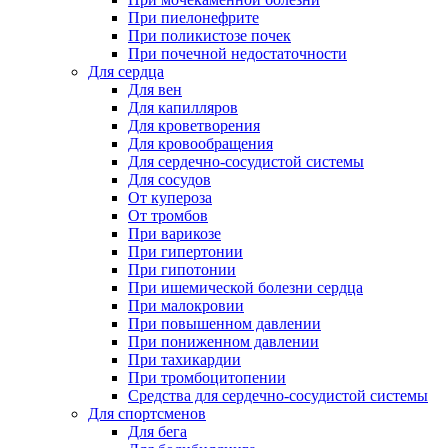
При пиелонефрите
При поликистозе почек
При почечной недостаточности
Для сердца
Для вен
Для капилляров
Для кроветворения
Для кровообращения
Для сердечно-сосудистой системы
Для сосудов
От купероза
От тромбов
При варикозе
При гипертонии
При гипотонии
При ишемической болезни сердца
При малокровии
При повышенном давлении
При пониженном давлении
При тахикардии
При тромбоцитопении
Средства для сердечно-сосудистой системы
Для спортсменов
Для бега