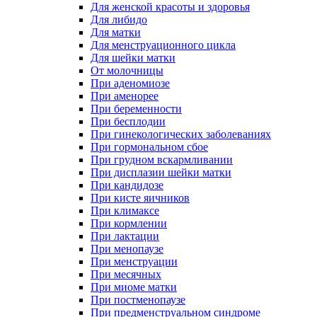
Для женской красоты и здоровья
Для либидо
Для матки
Для менструационного цикла
Для шейки матки
От молочницы
При аденомиозе
При аменорее
При беременности
При бесплодии
При гинекологических заболеваниях
При гормональном сбое
При грудном вскармливании
При дисплазии шейки матки
При кандидозе
При кисте яичников
При климаксе
При кормлении
При лактации
При менопаузе
При менструации
При месячных
При миоме матки
При постменопаузе
При предменструальном синдроме