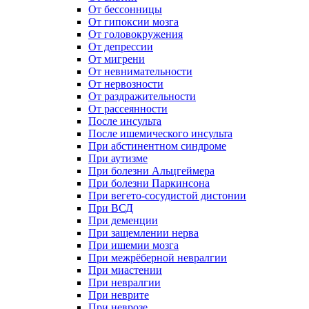
От бессонницы
От гипоксии мозга
От головокружения
От депрессии
От мигрени
От невнимательности
От нервозности
От раздражительности
От рассеянности
После инсульта
После ишемического инсульта
При абстинентном синдроме
При аутизме
При болезни Альцгеймера
При болезни Паркинсона
При вегето-сосудистой дистонии
При ВСД
При деменции
При защемлении нерва
При ишемии мозга
При межрёберной невралгии
При миастении
При невралгии
При неврите
При неврозе