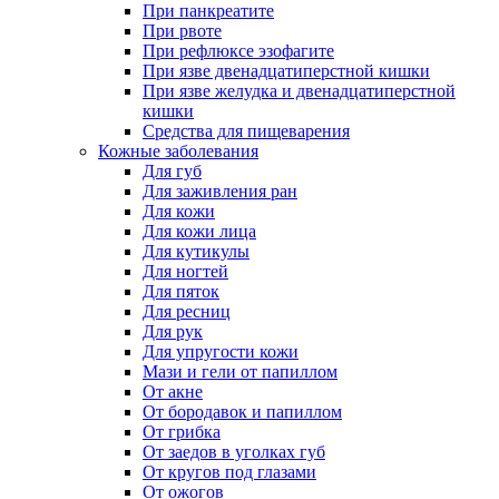
При панкреатите
При рвоте
При рефлюксе эзофагите
При язве двенадцатиперстной кишки
При язве желудка и двенадцатиперстной
кишки
Средства для пищеварения
Кожные заболевания
Для губ
Для заживления ран
Для кожи
Для кожи лица
Для кутикулы
Для ногтей
Для пяток
Для ресниц
Для рук
Для упругости кожи
Мази и гели от папиллом
От акне
От бородавок и папиллом
От грибка
От заедов в уголках губ
От кругов под глазами
От ожогов