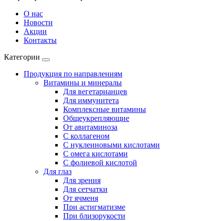
О нас
Новости
Акции
Контакты
Категории
Продукция по направлениям
Витамины и минералы
Для вегетарианцев
Для иммунитета
Комплексные витамины
Общеукрепляющие
От авитаминоза
С коллагеном
С нуклеиновыми кислотами
С омега кислотами
С фолиевой кислотой
Для глаз
Для зрения
Для сетчатки
От ячменя
При астигматизме
При близорукости