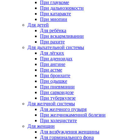
При глаукоме
При дальнозоркости
При катаракте
При миопии
Для детей
Для ребёнка
При вскармливании
При рахите
Для дыхательной системы
Для лёгких
При аденоидах
При ангине
При астме
При бронхите
При одышке
При пневмонии
При саркоидозе
При туберкулезе
Для желчной системы
Для желчного пузыря
При желчнокаменной болезни
При холецистите
Для женщин
Для возбуждения женщины
Для гормонального фона