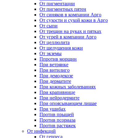
От пигментации
От пигментных пятен
От синяков в компании Арго
От сухости и сухой кожи в Арго
От сыпи
От трещин на руках и пятках
От угрей в компании Арго
От целлюлита
От шелушения кожи
От экземы
Ппротив морщин
При ветрянке
При витилиго
При демодекозе
При дерматите
При кожных заболеваниях
При крапивнице
При нейродермите
При опоясывающем лишае
При ушибах
Против прыщей
Против псориаза
Против растяжек
От инфекций
От герпеса