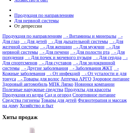
Продукция по направлениям
Для нервной системы
От депрессии
Продукция по направлениям
- Витамины и минералы
-
Для глаз
- Для детей
- Для дыхательной системы
- Для
желчной системы
- Для женщин
- Для мужчин
- Для
нервной системы
- Для печени
- Для полости рта
- Для
похудения
- Для почек и мочевого пузыря
- Для сердца
-
Для спортсменов
- Для суставов
- Для эндокринной
системы
- Другие заболевания
- Заболевания ЖКТ
-
Кожные заболевания
- От инфекций
- От усталости и для
тонуса
- Товары для волос
Аптечка АРГО
Здоровое питание
Здоровый автомобиль
МПК Ляпко
Новинки компании
Полезные наружные средства
Продукты для красоты
Продукция из кедра
Сад и огород
Спортивное питание
Средства гигиены
Товары для детей
Физиотерапия и массаж
на дому
Хозяйство и быт
Хиты продаж