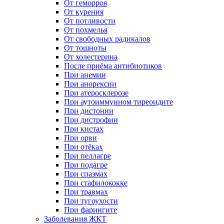
От геморроя
От курения
От потливости
От похмелья
От свободных радикалов
От тошноты
От холестерина
После приёма антибиотиков
При анемии
При анорексии
При атеросклерозе
При аутоиммунном тиреоидите
При дистонии
При дистрофии
При кистах
При орви
При отёках
При пеллагре
При подагре
При спазмах
При стафилококке
При травмах
При тугоухости
При фарингите
Заболевания ЖКТ