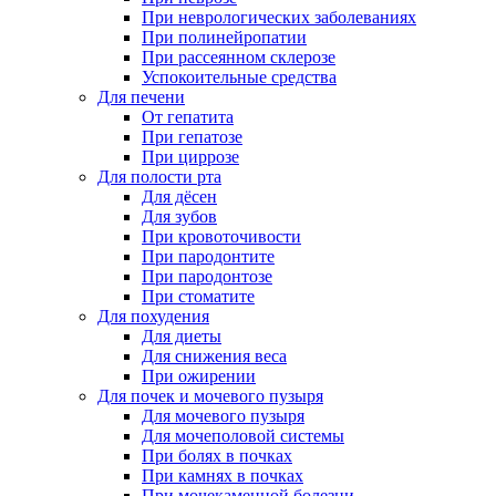
При неврологических заболеваниях
При полинейропатии
При рассеянном склерозе
Успокоительные средства
Для печени
От гепатита
При гепатозе
При циррозе
Для полости рта
Для дёсен
Для зубов
При кровоточивости
При пародонтите
При пародонтозе
При стоматите
Для похудения
Для диеты
Для снижения веса
При ожирении
Для почек и мочевого пузыря
Для мочевого пузыря
Для мочеполовой системы
При болях в почках
При камнях в почках
При мочекаменной болезни