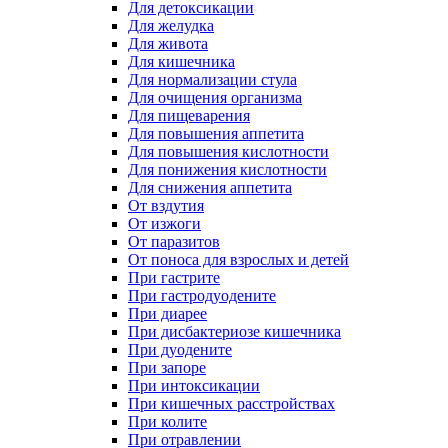
Для детоксикации
Для желудка
Для живота
Для кишечника
Для нормализации стула
Для очищения организма
Для пищеварения
Для повышения аппетита
Для повышения кислотности
Для понижения кислотности
Для снижения аппетита
От вздутия
От изжоги
От паразитов
От поноса для взрослых и детей
При гастрите
При гастродуодените
При диарее
При дисбактериозе кишечника
При дуодените
При запоре
При интоксикации
При кишечных расстройствах
При колите
При отравлении