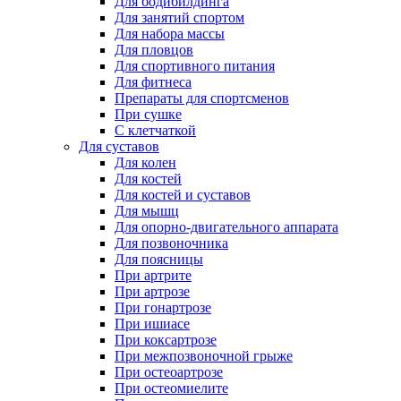
Для бодибилдинга
Для занятий спортом
Для набора массы
Для пловцов
Для спортивного питания
Для фитнеса
Препараты для спортсменов
При сушке
С клетчаткой
Для суставов
Для колен
Для костей
Для костей и суставов
Для мышц
Для опорно-двигательного аппарата
Для позвоночника
Для поясницы
При артрите
При артрозе
При гонартрозе
При ишиасе
При коксартрозе
При межпозвоночной грыже
При остеоартрозе
При остеомиелите