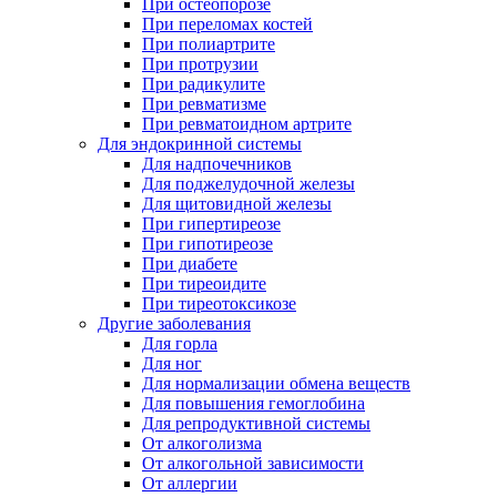
При остеопорозе
При переломах костей
При полиартрите
При протрузии
При радикулите
При ревматизме
При ревматоидном артрите
Для эндокринной системы
Для надпочечников
Для поджелудочной железы
Для щитовидной железы
При гипертиреозе
При гипотиреозе
При диабете
При тиреоидите
При тиреотоксикозе
Другие заболевания
Для горла
Для ног
Для нормализации обмена веществ
Для повышения гемоглобина
Для репродуктивной системы
От алкоголизма
От алкогольной зависимости
От аллергии