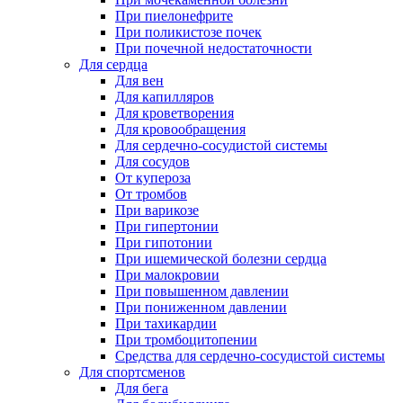
При пиелонефрите
При поликистозе почек
При почечной недостаточности
Для сердца
Для вен
Для капилляров
Для кроветворения
Для кровообращения
Для сердечно-сосудистой системы
Для сосудов
От купероза
От тромбов
При варикозе
При гипертонии
При гипотонии
При ишемической болезни сердца
При малокровии
При повышенном давлении
При пониженном давлении
При тахикардии
При тромбоцитопении
Средства для сердечно-сосудистой системы
Для спортсменов
Для бега