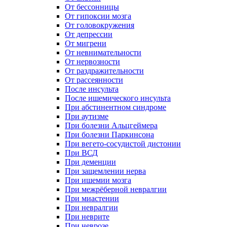
От бессонницы
От гипоксии мозга
От головокружения
От депрессии
От мигрени
От невнимательности
От нервозности
От раздражительности
От рассеянности
После инсульта
После ишемического инсульта
При абстинентном синдроме
При аутизме
При болезни Альцгеймера
При болезни Паркинсона
При вегето-сосудистой дистонии
При ВСД
При деменции
При защемлении нерва
При ишемии мозга
При межрёберной невралгии
При миастении
При невралгии
При неврите
При неврозе