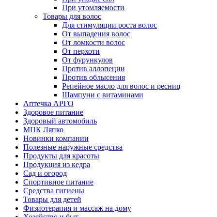
При утомляемости
Товары для волос
Для стимуляции роста волос
От выпадения волос
От ломкости волос
От перхоти
От фурункулов
Против аллопеции
Против облысения
Репейное масло для волос и ресниц
Шампуни с витаминами
Аптечка АРГО
Здоровое питание
Здоровый автомобиль
МПК Ляпко
Новинки компании
Полезные наружные средства
Продукты для красоты
Продукция из кедра
Сад и огород
Спортивное питание
Средства гигиены
Товары для детей
Физиотерапия и массаж на дому
Хозяйство и быт