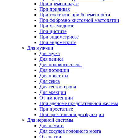
При пременопаузе
При приливах
При токсикозе при беременности
При фиброзно-кистозной мастопатии
При хламидиозе
При цистите
При эндометриозе
При эндометрите
Для мужчин
Для мужа
Для пениса
Для полового члена
Для потенции
Для простаты
Для секса
Для тестостерона
Для эрекции
От импотенции
При аденоме предстательной железы
При простатите
При эректильной дисфункции
Для нервной системы
Для памяти
Для сосудов головного мозга
От апатии