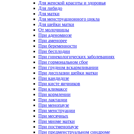
Для женской красоты и здоровья
Для либидо
Для матки
Для менструационного цикла
Для шейки матки
От молочницы
При аденомиозе
При аменорее
При беременности
При бесплодии
При гинекологических заболеваниях
При гормональном сбое
При грудном вскармливании
При дисплазии шейки матки
При кандидозе
При кисте яичников
При климаксе
При кормлении
При лактации
При менопаузе
При менструации
При месячных
При миоме матки
При постменопаузе
При предменструальном синдроме