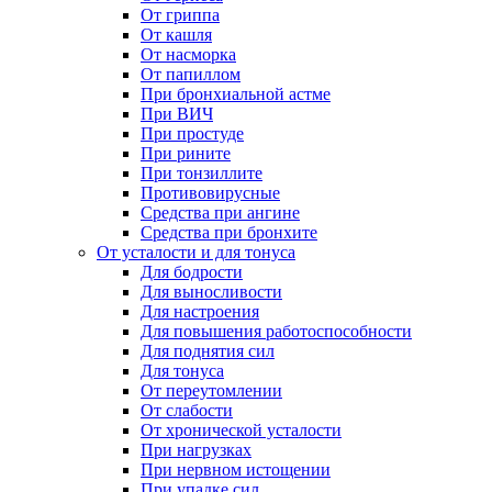
От гриппа
От кашля
От насморка
От папиллом
При бронхиальной астме
При ВИЧ
При простуде
При рините
При тонзиллите
Противовирусные
Средства при ангине
Средства при бронхите
От усталости и для тонуса
Для бодрости
Для выносливости
Для настроения
Для повышения работоспособности
Для поднятия сил
Для тонуса
От переутомлении
От слабости
От хронической усталости
При нагрузках
При нервном истощении
При упадке сил