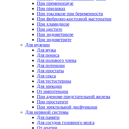
При пременопаузе
При приливах
При токсикозе при беременности
При фиброзно-кистозной мастопатии
При хламидиозе
При цистите
При эндометриозе
При эндометрите
Для мужчин
Для мужа
Для пениса
Для полового члена
Для потенции
Для простаты
Для секса
Для тестостерона
Для эрекции
От импотенции
При аденоме предстательной железы
При простатите
При эректильной дисфункции
Для нервной системы
Для памяти
Для сосудов головного мозга
От апатии