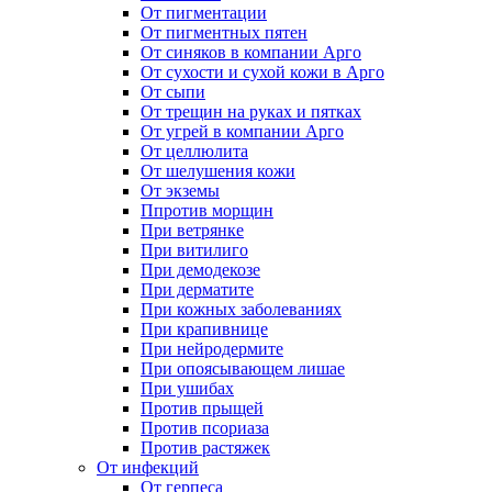
От пигментации
От пигментных пятен
От синяков в компании Арго
От сухости и сухой кожи в Арго
От сыпи
От трещин на руках и пятках
От угрей в компании Арго
От целлюлита
От шелушения кожи
От экземы
Ппротив морщин
При ветрянке
При витилиго
При демодекозе
При дерматите
При кожных заболеваниях
При крапивнице
При нейродермите
При опоясывающем лишае
При ушибах
Против прыщей
Против псориаза
Против растяжек
От инфекций
От герпеса