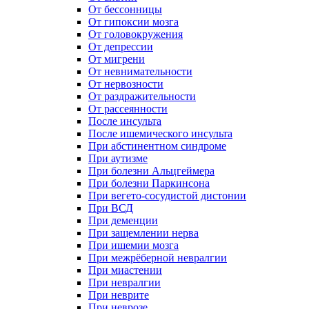
От бессонницы
От гипоксии мозга
От головокружения
От депрессии
От мигрени
От невнимательности
От нервозности
От раздражительности
От рассеянности
После инсульта
После ишемического инсульта
При абстинентном синдроме
При аутизме
При болезни Альцгеймера
При болезни Паркинсона
При вегето-сосудистой дистонии
При ВСД
При деменции
При защемлении нерва
При ишемии мозга
При межрёберной невралгии
При миастении
При невралгии
При неврите
При неврозе