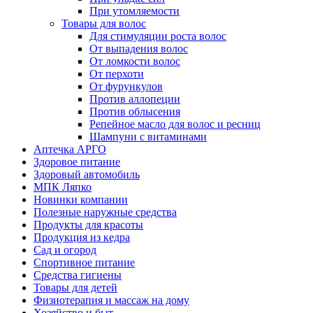
При утомляемости
Товары для волос
Для стимуляции роста волос
От выпадения волос
От ломкости волос
От перхоти
От фурункулов
Против аллопеции
Против облысения
Репейное масло для волос и ресниц
Шампуни с витаминами
Аптечка АРГО
Здоровое питание
Здоровый автомобиль
МПК Ляпко
Новинки компании
Полезные наружные средства
Продукты для красоты
Продукция из кедра
Сад и огород
Спортивное питание
Средства гигиены
Товары для детей
Физиотерапия и массаж на дому
Хозяйство и быт