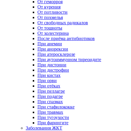
От геморроя
От курения
От потливости
От похмелья
От свободных радикалов
От тошноты
От холестерина
После приёма антибиотиков
При анемии
При анорексии
При атеросклерозе
При аутоиммунном тиреоидите
При дистонии
При дистрофии
При кистах
При орви
При отёках
При пеллагре
При подагре
При спазмах
При стафилококке
При травмах
При тугоухости
При фарингите
Заболевания ЖКТ