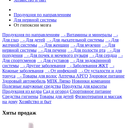
Продукция по направлениям
Для нервной системы
От гипоксии мозга
Продукция по направлениям
- Витамины и минералы
-
Для глаз
- Для детей
- Для дыхательной системы
- Для
желчной системы
- Для женщин
- Для мужчин
- Для
нервной системы
- Для печени
- Для полости рта
- Для
похудения
- Для почек и мочевого пузыря
- Для сердца
-
Для спортсменов
- Для суставов
- Для эндокринной
системы
- Другие заболевания
- Заболевания ЖКТ
-
Кожные заболевания
- От инфекций
- От усталости и для
тонуса
- Товары для волос
Аптечка АРГО
Здоровое питание
Здоровый автомобиль
МПК Ляпко
Новинки компании
Полезные наружные средства
Продукты для красоты
Продукция из кедра
Сад и огород
Спортивное питание
Средства гигиены
Товары для детей
Физиотерапия и массаж
на дому
Хозяйство и быт
Хиты продаж