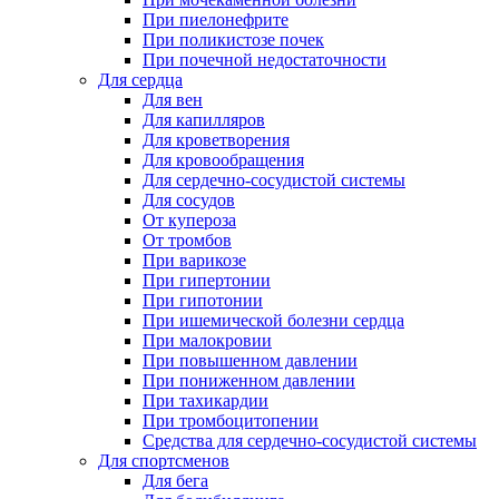
При пиелонефрите
При поликистозе почек
При почечной недостаточности
Для сердца
Для вен
Для капилляров
Для кроветворения
Для кровообращения
Для сердечно-сосудистой системы
Для сосудов
От купероза
От тромбов
При варикозе
При гипертонии
При гипотонии
При ишемической болезни сердца
При малокровии
При повышенном давлении
При пониженном давлении
При тахикардии
При тромбоцитопении
Средства для сердечно-сосудистой системы
Для спортсменов
Для бега