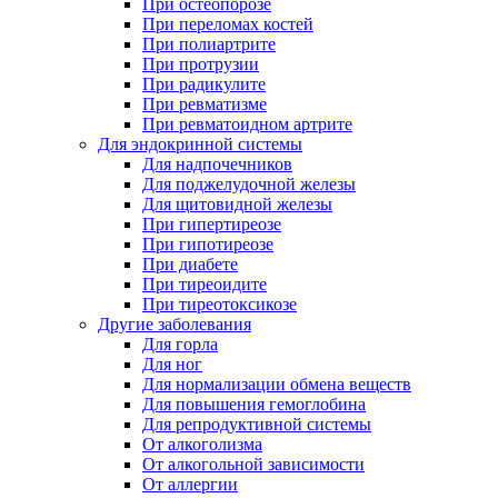
При остеопорозе
При переломах костей
При полиартрите
При протрузии
При радикулите
При ревматизме
При ревматоидном артрите
Для эндокринной системы
Для надпочечников
Для поджелудочной железы
Для щитовидной железы
При гипертиреозе
При гипотиреозе
При диабете
При тиреоидите
При тиреотоксикозе
Другие заболевания
Для горла
Для ног
Для нормализации обмена веществ
Для повышения гемоглобина
Для репродуктивной системы
От алкоголизма
От алкогольной зависимости
От аллергии