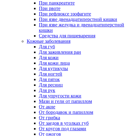
При панкреатите
При рвоте
При рефлюксе эзофагите
При язве двенадцатиперстной кишки
При язве желудка и двенадцатиперстной
кишки
Средства для пищеварения
Кожные заболевания
Для губ
Для заживления ран
Для кожи
Для кожи лица
Для кутикулы
Для ногтей
Для пяток
Для ресниц
Для рук
Для упругости кожи
Мази и гели от папиллом
От акне
От бородавок и папиллом
От грибка
От заедов в уголках губ
От кругов под глазами
От ожогов