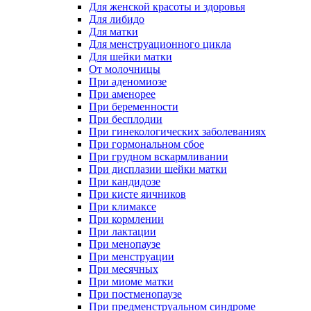
Для женской красоты и здоровья
Для либидо
Для матки
Для менструационного цикла
Для шейки матки
От молочницы
При аденомиозе
При аменорее
При беременности
При бесплодии
При гинекологических заболеваниях
При гормональном сбое
При грудном вскармливании
При дисплазии шейки матки
При кандидозе
При кисте яичников
При климаксе
При кормлении
При лактации
При менопаузе
При менструации
При месячных
При миоме матки
При постменопаузе
При предменструальном синдроме