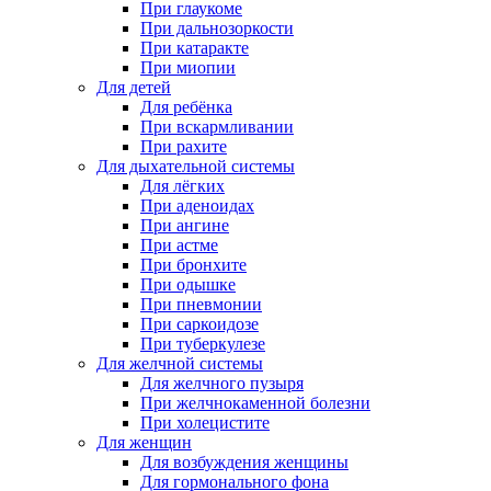
При глаукоме
При дальнозоркости
При катаракте
При миопии
Для детей
Для ребёнка
При вскармливании
При рахите
Для дыхательной системы
Для лёгких
При аденоидах
При ангине
При астме
При бронхите
При одышке
При пневмонии
При саркоидозе
При туберкулезе
Для желчной системы
Для желчного пузыря
При желчнокаменной болезни
При холецистите
Для женщин
Для возбуждения женщины
Для гормонального фона