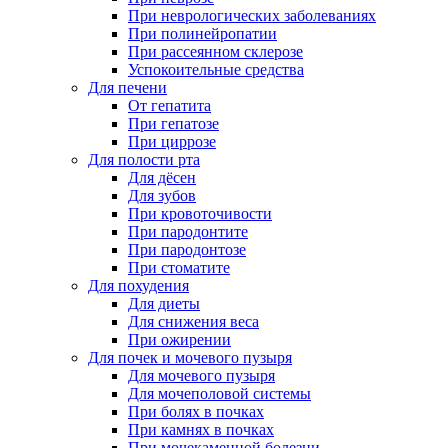
При неврологических заболеваниях
При полинейропатии
При рассеянном склерозе
Успокоительные средства
Для печени
От гепатита
При гепатозе
При циррозе
Для полости рта
Для дёсен
Для зубов
При кровоточивости
При пародонтите
При пародонтозе
При стоматите
Для похудения
Для диеты
Для снижения веса
При ожирении
Для почек и мочевого пузыря
Для мочевого пузыря
Для мочеполовой системы
При болях в почках
При камнях в почках
При мочекаменной болезни