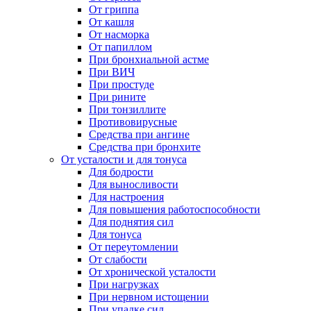
От гриппа
От кашля
От насморка
От папиллом
При бронхиальной астме
При ВИЧ
При простуде
При рините
При тонзиллите
Противовирусные
Средства при ангине
Средства при бронхите
От усталости и для тонуса
Для бодрости
Для выносливости
Для настроения
Для повышения работоспособности
Для поднятия сил
Для тонуса
От переутомлении
От слабости
От хронической усталости
При нагрузках
При нервном истощении
При упадке сил