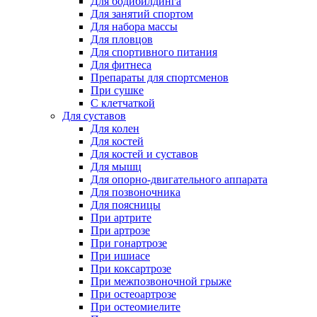
Для бодибилдинга
Для занятий спортом
Для набора массы
Для пловцов
Для спортивного питания
Для фитнеса
Препараты для спортсменов
При сушке
С клетчаткой
Для суставов
Для колен
Для костей
Для костей и суставов
Для мышц
Для опорно-двигательного аппарата
Для позвоночника
Для поясницы
При артрите
При артрозе
При гонартрозе
При ишиасе
При коксартрозе
При межпозвоночной грыже
При остеоартрозе
При остеомиелите