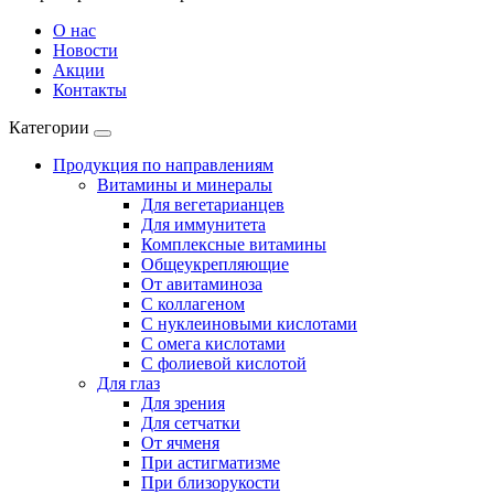
О нас
Новости
Акции
Контакты
Категории
Продукция по направлениям
Витамины и минералы
Для вегетарианцев
Для иммунитета
Комплексные витамины
Общеукрепляющие
От авитаминоза
С коллагеном
С нуклеиновыми кислотами
С омега кислотами
С фолиевой кислотой
Для глаз
Для зрения
Для сетчатки
От ячменя
При астигматизме
При близорукости