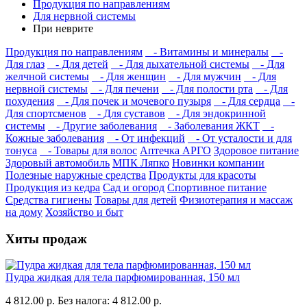
Продукция по направлениям
Для нервной системы
При неврите
Продукция по направлениям
- Витамины и минералы
-
Для глаз
- Для детей
- Для дыхательной системы
- Для
желчной системы
- Для женщин
- Для мужчин
- Для
нервной системы
- Для печени
- Для полости рта
- Для
похудения
- Для почек и мочевого пузыря
- Для сердца
-
Для спортсменов
- Для суставов
- Для эндокринной
системы
- Другие заболевания
- Заболевания ЖКТ
-
Кожные заболевания
- От инфекций
- От усталости и для
тонуса
- Товары для волос
Аптечка АРГО
Здоровое питание
Здоровый автомобиль
МПК Ляпко
Новинки компании
Полезные наружные средства
Продукты для красоты
Продукция из кедра
Сад и огород
Спортивное питание
Средства гигиены
Товары для детей
Физиотерапия и массаж
на дому
Хозяйство и быт
Хиты продаж
Пудра жидкая для тела парфюмированная, 150 мл
4 812.00 р.
Без налога: 4 812.00 р.