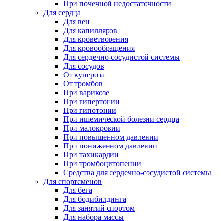
При почечной недостаточности
Для сердца
Для вен
Для капилляров
Для кроветворения
Для кровообращения
Для сердечно-сосудистой системы
Для сосудов
От купероза
От тромбов
При варикозе
При гипертонии
При гипотонии
При ишемической болезни сердца
При малокровии
При повышенном давлении
При пониженном давлении
При тахикардии
При тромбоцитопении
Средства для сердечно-сосудистой системы
Для спортсменов
Для бега
Для бодибилдинга
Для занятий спортом
Для набора массы