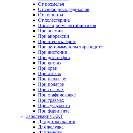
От похмелья
От свободных радикалов
От тошноты
От холестерина
После приёма антибиотиков
При анемии
При анорексии
При атеросклерозе
При аутоиммунном тиреоидите
При дистонии
При дистрофии
При кистах
При орви
При отёках
При пеллагре
При подагре
При спазмах
При стафилококке
При травмах
При тугоухости
При фарингите
Заболевания ЖКТ
Для детоксикации
Для желудка
Для живота