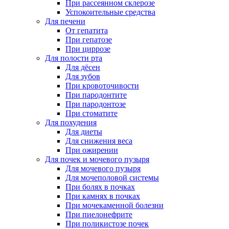
При рассеянном склерозе
Успокоительные средства
Для печени
От гепатита
При гепатозе
При циррозе
Для полости рта
Для дёсен
Для зубов
При кровоточивости
При пародонтите
При пародонтозе
При стоматите
Для похудения
Для диеты
Для снижения веса
При ожирении
Для почек и мочевого пузыря
Для мочевого пузыря
Для мочеполовой системы
При болях в почках
При камнях в почках
При мочекаменной болезни
При пиелонефрите
При поликистозе почек