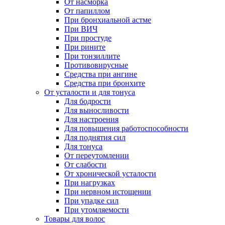
От насморка
От папиллом
При бронхиальной астме
При ВИЧ
При простуде
При рините
При тонзиллите
Противовирусные
Средства при ангине
Средства при бронхите
От усталости и для тонуса
Для бодрости
Для выносливости
Для настроения
Для повышения работоспособности
Для поднятия сил
Для тонуса
От переутомлении
От слабости
От хронической усталости
При нагрузках
При нервном истощении
При упадке сил
При утомляемости
Товары для волос