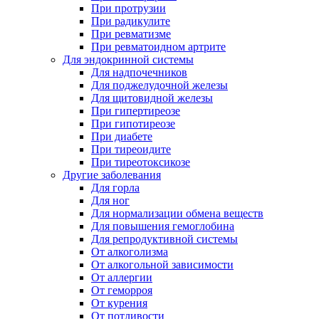
При протрузии
При радикулите
При ревматизме
При ревматоидном артрите
Для эндокринной системы
Для надпочечников
Для поджелудочной железы
Для щитовидной железы
При гипертиреозе
При гипотиреозе
При диабете
При тиреоидите
При тиреотоксикозе
Другие заболевания
Для горла
Для ног
Для нормализации обмена веществ
Для повышения гемоглобина
Для репродуктивной системы
От алкоголизма
От алкогольной зависимости
От аллергии
От геморроя
От курения
От потливости