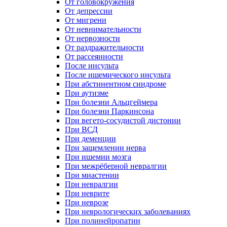
От головокружения
От депрессии
От мигрени
От невнимательности
От нервозности
От раздражительности
От рассеянности
После инсульта
После ишемического инсульта
При абстинентном синдроме
При аутизме
При болезни Альцгеймера
При болезни Паркинсона
При вегето-сосудистой дистонии
При ВСД
При деменции
При защемлении нерва
При ишемии мозга
При межрёберной невралгии
При миастении
При невралгии
При неврите
При неврозе
При неврологических заболеваниях
При полинейропатии