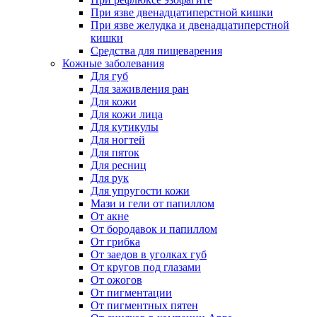
При язве двенадцатиперстной кишки
При язве желудка и двенадцатиперстной
кишки
Средства для пищеварения
Кожные заболевания
Для губ
Для заживления ран
Для кожи
Для кожи лица
Для кутикулы
Для ногтей
Для пяток
Для ресниц
Для рук
Для упругости кожи
Мази и гели от папиллом
От акне
От бородавок и папиллом
От грибка
От заедов в уголках губ
От кругов под глазами
От ожогов
От пигментации
От пигментных пятен