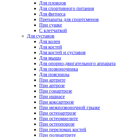
Для пловцов
Для спортивного питания
Для фитнеса
Препараты для спортсменов
При сушке
С клетчаткой
Для суставов
Для колен
Для костей
Для костей и суставов
Для мышц
Для опорно-двигательного аппарата
Для позвоночника
Для поясницы
При артрите
При артрозе
При гонартрозе
При ишиасе
При коксартрозе
При межпозвоночной грыже
При остеоартрозе
При остеомиелите
При остеопорозе
При переломах костей
При полиартрите