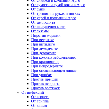
От синяков в компании Арго
От сухости и сухой кожи в Арго
От сыпи
От трещин на руках и пятках
От угрей в компании Арго
От целлюлита
От шелушения кожи
От экземы
Ппротив морщин
При ветрянке
При витилиго
При демодекозе
При дерматите
При кожных заболеваниях
При крапивнице
При нейродермите
При опоясывающем лишае
При ушибах
Против прыщей
Против псориаза
Против растяжек
От инфекций
От герпеса
От гриппа
От кашля