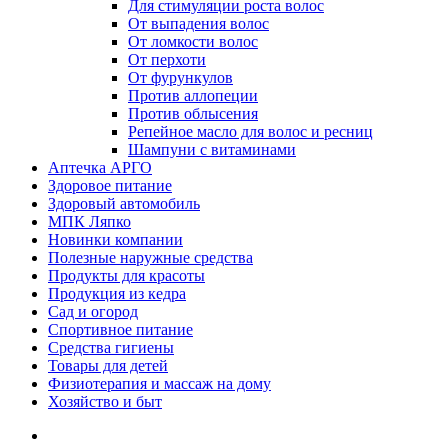
Для стимуляции роста волос
От выпадения волос
От ломкости волос
От перхоти
От фурункулов
Против аллопеции
Против облысения
Репейное масло для волос и ресниц
Шампуни с витаминами
Аптечка АРГО
Здоровое питание
Здоровый автомобиль
МПК Ляпко
Новинки компании
Полезные наружные средства
Продукты для красоты
Продукция из кедра
Сад и огород
Спортивное питание
Средства гигиены
Товары для детей
Физиотерапия и массаж на дому
Хозяйство и быт