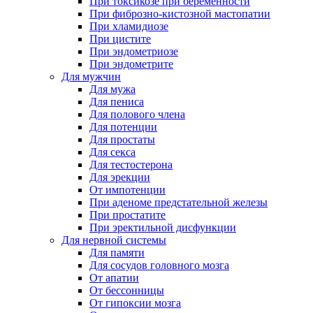
При токсикозе при беременности
При фиброзно-кистозной мастопатии
При хламидиозе
При цистите
При эндометриозе
При эндометрите
Для мужчин
Для мужа
Для пениса
Для полового члена
Для потенции
Для простаты
Для секса
Для тестостерона
Для эрекции
От импотенции
При аденоме предстательной железы
При простатите
При эректильной дисфункции
Для нервной системы
Для памяти
Для сосудов головного мозга
От апатии
От бессонницы
От гипоксии мозга