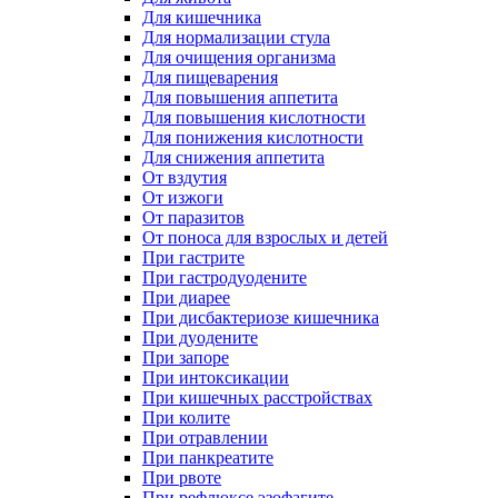
Для кишечника
Для нормализации стула
Для очищения организма
Для пищеварения
Для повышения аппетита
Для повышения кислотности
Для понижения кислотности
Для снижения аппетита
От вздутия
От изжоги
От паразитов
От поноса для взрослых и детей
При гастрите
При гастродуодените
При диарее
При дисбактериозе кишечника
При дуодените
При запоре
При интоксикации
При кишечных расстройствах
При колите
При отравлении
При панкреатите
При рвоте
При рефлюксе эзофагите