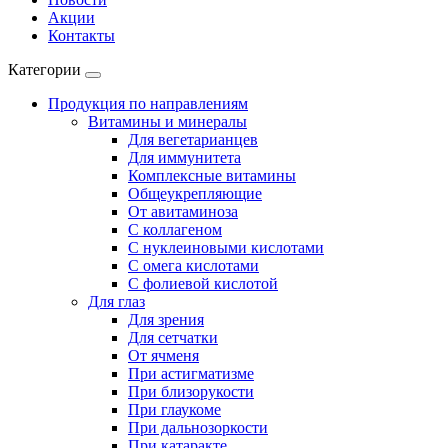
Акции
Контакты
Категории
Продукция по направлениям
Витамины и минералы
Для вегетарианцев
Для иммунитета
Комплексные витамины
Общеукрепляющие
От авитаминоза
С коллагеном
С нуклеиновыми кислотами
С омега кислотами
С фолиевой кислотой
Для глаз
Для зрения
Для сетчатки
От ячменя
При астигматизме
При близорукости
При глаукоме
При дальнозоркости
При катаракте