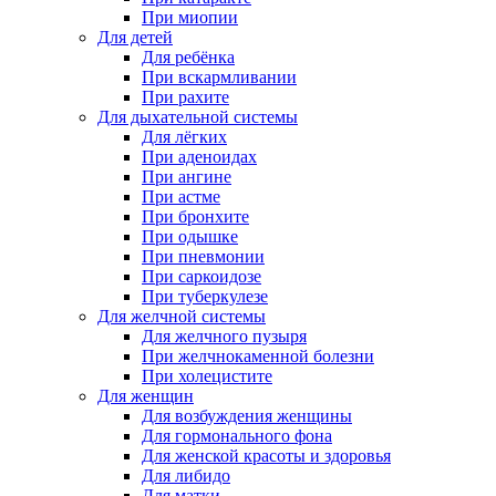
При миопии
Для детей
Для ребёнка
При вскармливании
При рахите
Для дыхательной системы
Для лёгких
При аденоидах
При ангине
При астме
При бронхите
При одышке
При пневмонии
При саркоидозе
При туберкулезе
Для желчной системы
Для желчного пузыря
При желчнокаменной болезни
При холецистите
Для женщин
Для возбуждения женщины
Для гормонального фона
Для женской красоты и здоровья
Для либидо
Для матки