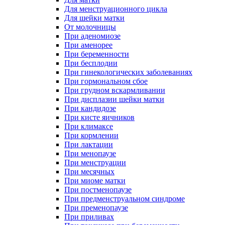
Для менструационного цикла
Для шейки матки
От молочницы
При аденомиозе
При аменорее
При беременности
При бесплодии
При гинекологических заболеваниях
При гормональном сбое
При грудном вскармливании
При дисплазии шейки матки
При кандидозе
При кисте яичников
При климаксе
При кормлении
При лактации
При менопаузе
При менструации
При месячных
При миоме матки
При постменопаузе
При предменструальном синдроме
При пременопаузе
При приливах