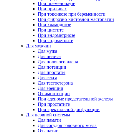
При пременопаузе
При приливах
При токсикозе при беременности
При фиброзно-кистозной мастопатии
При хламидиозе
При цистите
При эндометриозе
При эндометрите
Для мужчин
Для мужа
Для пениса
Для полового члена
Для потенции
Для простаты
Для секса
Для тестостерона
Для эрекции
От импотенции
При аденоме предстательной железы
При простатите
При эректильной дисфункции
Для нервной системы
Для памяти
Для сосудов головного мозга
От апатии