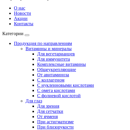
О нас
Новости
Акции
Контакты
Категории
Продукция по направлениям
Витамины и минералы
Для вегетарианцев
Для иммунитета
Комплексные витамины
Общеукрепляющие
От авитаминоза
С коллагеном
С нуклеиновыми кислотами
С омега кислотами
С фолиевой кислотой
Для глаз
Для зрения
Для сетчатки
От ячменя
При астигматизме
При близорукости