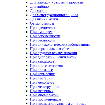
Для женской красоты и здоровья
Для либидо
Для матки
Для менструационного цикла
Для шейки матки
От молочницы
При аденомиозе
При аменорее
При беременности
При бесплодии
При гинекологических заболеваниях
При гормональном сбое
При грудном вскармливании
При дисплазии шейки матки
При кандидозе
При кисте яичников
При климаксе
При кормлении
При лактации
При менопаузе
При менструации
При месячных
При миоме матки
При постменопаузе
При предменструальном синдроме