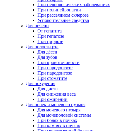
При неврологических заболеваниях
При полинейропатии
При рассеянном склерозе
Успокоительные средства
Для печени
От гепатита
При гепатозе
При циррозе
Для полости рта
Для дёсен
Для зубов
При кровоточивости
При пародонтите
При пародонтозе
При стоматите
Для похудения
Для диеты
Для снижения веса
При ожирении
Для почек и мочевого пузыря
Для мочевого пузыря
Для мочеполовой системы
При болях в почках
При камнях в почках
При мочекаменной болезни