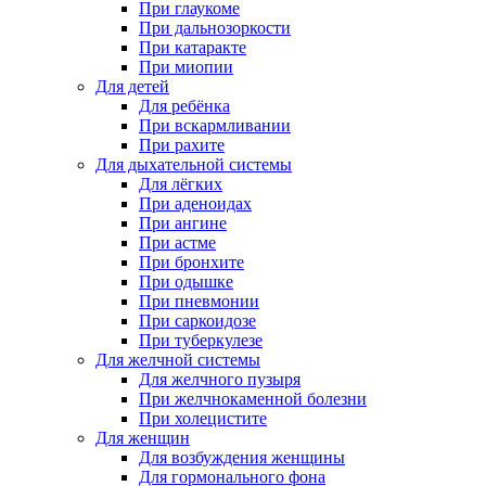
При глаукоме
При дальнозоркости
При катаракте
При миопии
Для детей
Для ребёнка
При вскармливании
При рахите
Для дыхательной системы
Для лёгких
При аденоидах
При ангине
При астме
При бронхите
При одышке
При пневмонии
При саркоидозе
При туберкулезе
Для желчной системы
Для желчного пузыря
При желчнокаменной болезни
При холецистите
Для женщин
Для возбуждения женщины
Для гормонального фона