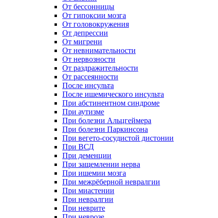
От бессонницы
От гипоксии мозга
От головокружения
От депрессии
От мигрени
От невнимательности
От нервозности
От раздражительности
От рассеянности
После инсульта
После ишемического инсульта
При абстинентном синдроме
При аутизме
При болезни Альцгеймера
При болезни Паркинсона
При вегето-сосудистой дистонии
При ВСД
При деменции
При защемлении нерва
При ишемии мозга
При межрёберной невралгии
При миастении
При невралгии
При неврите
При неврозе