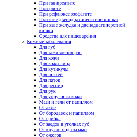
При панкреатите
При рвоте
При рефлюксе эзофагите
При язве двенадцатиперстной кишки
При язве желудка и двенадцатиперстной
кишки
Средства для пищеварения
Кожные заболевания
Для губ
Для заживления ран
Для кожи
Для кожи лица
Для кутикулы
Для ногтей
Для пяток
Для ресниц
Для рук
Для упругости кожи
Мази и гели от папиллом
От акне
От бородавок и папиллом
От грибка
От заедов в уголках губ
От кругов под глазами
От ожогов