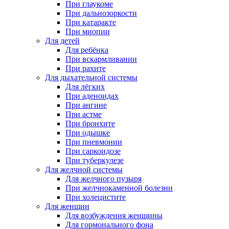
При глаукоме
При дальнозоркости
При катаракте
При миопии
Для детей
Для ребёнка
При вскармливании
При рахите
Для дыхательной системы
Для лёгких
При аденоидах
При ангине
При астме
При бронхите
При одышке
При пневмонии
При саркоидозе
При туберкулезе
Для желчной системы
Для желчного пузыря
При желчнокаменной болезни
При холецистите
Для женщин
Для возбуждения женщины
Для гормонального фона