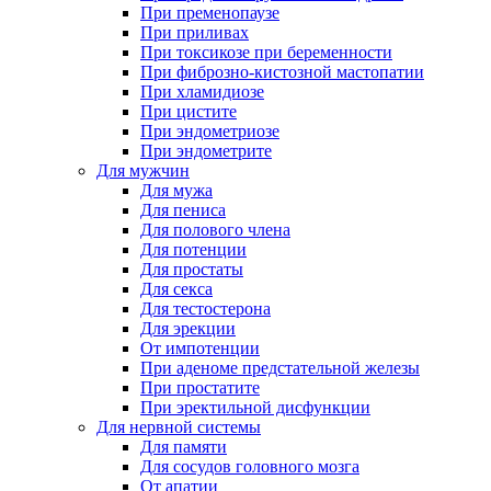
При пременопаузе
При приливах
При токсикозе при беременности
При фиброзно-кистозной мастопатии
При хламидиозе
При цистите
При эндометриозе
При эндометрите
Для мужчин
Для мужа
Для пениса
Для полового члена
Для потенции
Для простаты
Для секса
Для тестостерона
Для эрекции
От импотенции
При аденоме предстательной железы
При простатите
При эректильной дисфункции
Для нервной системы
Для памяти
Для сосудов головного мозга
От апатии