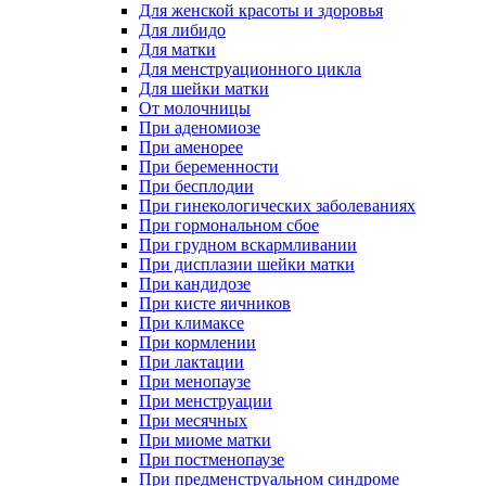
Для женской красоты и здоровья
Для либидо
Для матки
Для менструационного цикла
Для шейки матки
От молочницы
При аденомиозе
При аменорее
При беременности
При бесплодии
При гинекологических заболеваниях
При гормональном сбое
При грудном вскармливании
При дисплазии шейки матки
При кандидозе
При кисте яичников
При климаксе
При кормлении
При лактации
При менопаузе
При менструации
При месячных
При миоме матки
При постменопаузе
При предменструальном синдроме