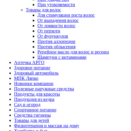
При утомляемости
Товары для волос
Для стимуляции роста волос
От выпадения волос
От ломкости волос
От перхоти
От фурункулов
Против аллопеции
Против облысения
Репейное масло для волос и ресниц
Шампуни с витаминами
Аптечка АРГО
Здоровое питание
Здоровый автомобиль
МПК Ляпко
Новинки компании
Полезные наружные средства
Продукты для красоты
Продукция из кедра
Сад и огород
Спортивное питание
Средства гигиены
Товары для детей
Физиотерапия и массаж на дому
Хозяйство и быт