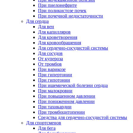
При пиелонефрите
При поликистозе почек
При почечной недостаточности
Для сердца
Для вен
Для капилляров
Для кроветворения
Для кровообращения
Для сердечно-сосудистой системы
Для сосудов
От купероза
От тромбов
При варикозе
При гипертонии
При гипотонии
При ишемической болезни сердца
При малокровии
При повышенном давлении
При пониженном давлении
При тахикардии
При тромбоцитопении
Средства для сердечно-сосудистой системы
Для спортсменов
Для бега