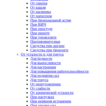
От гриппа
От кашля
От насморка
От папиллом
При бронхиальной астме
При ВИЧ
При простуде
При рините
При тонзиллите
Противовирусные
Средства при ангине
Средства при бронхите
От усталости и для тонуса
Для бодрости
Для выносливости
Для настроения
Для повышения работоспособности
Для поднятия сил
Для тонуса
От переутомлении
От слабости
От хронической усталости
При нагрузках
При нервном истощении
При упадке сил