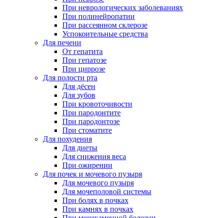
При неврологических заболеваниях
При полинейропатии
При рассеянном склерозе
Успокоительные средства
Для печени
От гепатита
При гепатозе
При циррозе
Для полости рта
Для дёсен
Для зубов
При кровоточивости
При пародонтите
При пародонтозе
При стоматите
Для похудения
Для диеты
Для снижения веса
При ожирении
Для почек и мочевого пузыря
Для мочевого пузыря
Для мочеполовой системы
При болях в почках
При камнях в почках
При мочекаменной болезни