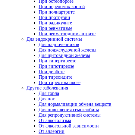
При остеопорозе
При переломах костей
При полиартрите
При протрузии
При радикулите
При ревматизме
При ревматоидном артрите
Для эндокринной системы
Для надпочечников
Для поджелудочной железы
Для щитовидной железы
При гипертиреозе
При гипотиреозе
При диабете
При тиреоидите
При тиреотоксикозе
Другие заболевания
Для горла
Для ног
Для нормализации обмена веществ
Для повышения гемоглобина
Для репродуктивной системы
От алкоголизма
От алкогольной зависимости
От аллергии