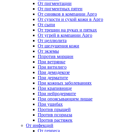
От пигментации
От пигментных пятен
От синяков в компании Арго
От сухости и сухой кожи в Арго
От сыпи
От трещин на руках и пятках
От угрей в компании Арго
От целлюлита
От шелушения кожи
От экземы
Ппротив морщин
При ветрянке
При витилиго
При демодекозе
При дерматите
При кожных заболеваниях
При крапивнице
При нейродермите
При опоясывающем лишае
При ушибах
Против прыщей
Против псориаза
Против растяжек
От инфекций
От герпеса