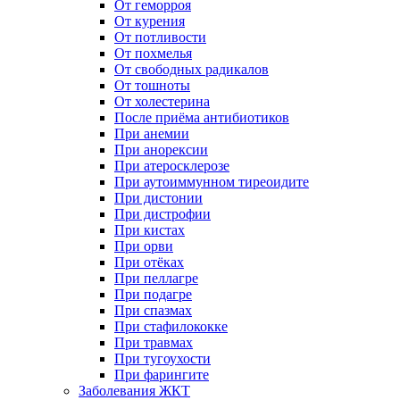
От геморроя
От курения
От потливости
От похмелья
От свободных радикалов
От тошноты
От холестерина
После приёма антибиотиков
При анемии
При анорексии
При атеросклерозе
При аутоиммунном тиреоидите
При дистонии
При дистрофии
При кистах
При орви
При отёках
При пеллагре
При подагре
При спазмах
При стафилококке
При травмах
При тугоухости
При фарингите
Заболевания ЖКТ