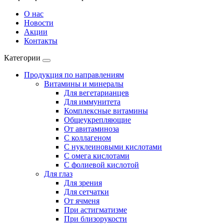
О нас
Новости
Акции
Контакты
Категории
Продукция по направлениям
Витамины и минералы
Для вегетарианцев
Для иммунитета
Комплексные витамины
Общеукрепляющие
От авитаминоза
С коллагеном
С нуклеиновыми кислотами
С омега кислотами
С фолиевой кислотой
Для глаз
Для зрения
Для сетчатки
От ячменя
При астигматизме
При близорукости