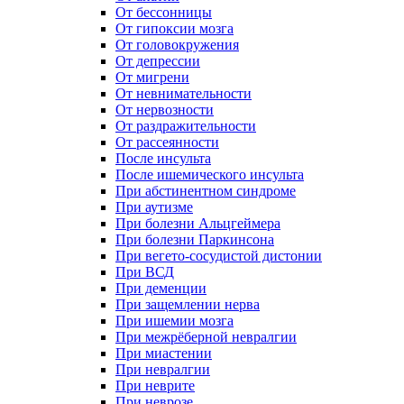
От бессонницы
От гипоксии мозга
От головокружения
От депрессии
От мигрени
От невнимательности
От нервозности
От раздражительности
От рассеянности
После инсульта
После ишемического инсульта
При абстинентном синдроме
При аутизме
При болезни Альцгеймера
При болезни Паркинсона
При вегето-сосудистой дистонии
При ВСД
При деменции
При защемлении нерва
При ишемии мозга
При межрёберной невралгии
При миастении
При невралгии
При неврите
При неврозе