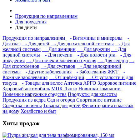
Продукция по направлениям
Для похудения
Для диеты
Продукция по направлениям
- Витамины и минералы
-
Для глаз
- Для детей
- Для дыхательной системы
- Для
желчной системы
- Для женщин
- Для мужчин
- Для
нервной системы
- Для печени
- Для полости рта
- Для
похудения
- Для почек и мочевого пузыря
- Для сердца
-
Для спортсменов
- Для суставов
- Для эндокринной
системы
- Другие заболевания
- Заболевания ЖКТ
-
Кожные заболевания
- От инфекций
- От усталости и для
тонуса
- Товары для волос
Аптечка АРГО
Здоровое питание
Здоровый автомобиль
МПК Ляпко
Новинки компании
Полезные наружные средства
Продукты для красоты
Продукция из кедра
Сад и огород
Спортивное питание
Средства гигиены
Товары для детей
Физиотерапия и массаж
на дому
Хозяйство и быт
Хиты продаж