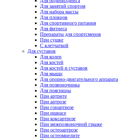
Для бодибилдинга
Для занятий спортом
Для набора массы
Для пловцов
Для спортивного питания
Для фитнеса
Препараты для спортсменов
При сушке
С клетчаткой
Для суставов
Для колен
Для костей
Для костей и суставов
Для мышц
Для опорно-двигательного аппарата
Для позвоночника
Для поясницы
При артрите
При артрозе
При гонартрозе
При ишиасе
При коксартрозе
При межпозвоночной грыже
При остеоартрозе
При остеомиелите