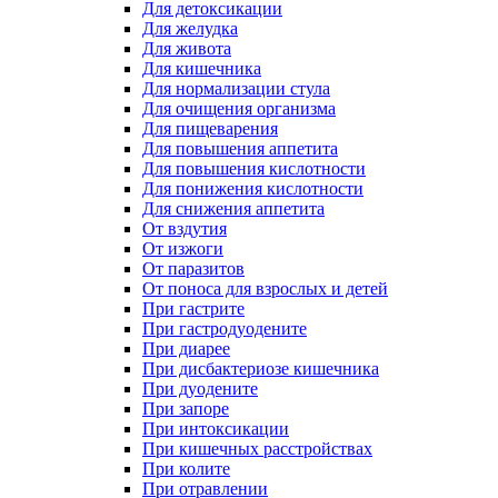
Для детоксикации
Для желудка
Для живота
Для кишечника
Для нормализации стула
Для очищения организма
Для пищеварения
Для повышения аппетита
Для повышения кислотности
Для понижения кислотности
Для снижения аппетита
От вздутия
От изжоги
От паразитов
От поноса для взрослых и детей
При гастрите
При гастродуодените
При диарее
При дисбактериозе кишечника
При дуодените
При запоре
При интоксикации
При кишечных расстройствах
При колите
При отравлении