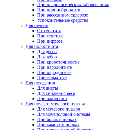
При неврологических заболеваниях
При полинейропатии
При рассеянном склерозе
Успокоительные средства
Для печени
От гепатита
При гепатозе
При циррозе
Для полости рта
Для дёсен
Для зубов
При кровоточивости
При пародонтите
При пародонтозе
При стоматите
Для похудения
Для диеты
Для снижения веса
При ожирении
Для почек и мочевого пузыря
Для мочевого пузыря
Для мочеполовой системы
При болях в почках
При камнях в почках
При мочекаменной болезни