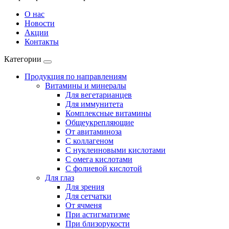
О нас
Новости
Акции
Контакты
Категории
Продукция по направлениям
Витамины и минералы
Для вегетарианцев
Для иммунитета
Комплексные витамины
Общеукрепляющие
От авитаминоза
С коллагеном
С нуклеиновыми кислотами
С омега кислотами
С фолиевой кислотой
Для глаз
Для зрения
Для сетчатки
От ячменя
При астигматизме
При близорукости