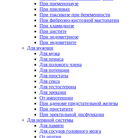
При пременопаузе
При приливах
При токсикозе при беременности
При фиброзно-кистозной мастопатии
При хламидиозе
При цистите
При эндометриозе
При эндометрите
Для мужчин
Для мужа
Для пениса
Для полового члена
Для потенции
Для простаты
Для секса
Для тестостерона
Для эрекции
От импотенции
При аденоме предстательной железы
При простатите
При эректильной дисфункции
Для нервной системы
Для памяти
Для сосудов головного мозга
От апатии