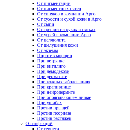
От пигментации
От пигментных пятен
От синяков в компании Арго
От сухости и сухой кожи в Арго
От сыпи
От трещин на руках и пятках
От угрей в компании Арго
От целлюлита
От шелушения кожи
От экземы
Ппротив морщин
При ветрянке
При витилиго
При демодекозе
При дерматите
При кожных заболеваниях
При крапивнице
При нейродермите
При опоясывающем лишае
При ушибах
Против прыщей
Против псориаза
Против растяжек
От инфекций
От герпеса