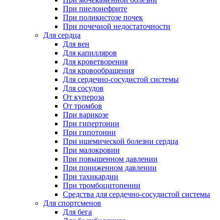
При пиелонефрите
При поликистозе почек
При почечной недостаточности
Для сердца
Для вен
Для капилляров
Для кроветворения
Для кровообращения
Для сердечно-сосудистой системы
Для сосудов
От купероза
От тромбов
При варикозе
При гипертонии
При гипотонии
При ишемической болезни сердца
При малокровии
При повышенном давлении
При пониженном давлении
При тахикардии
При тромбоцитопении
Средства для сердечно-сосудистой системы
Для спортсменов
Для бега