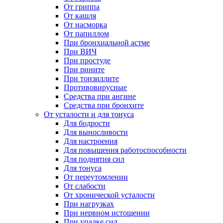
От гриппа
От кашля
От насморка
От папиллом
При бронхиальной астме
При ВИЧ
При простуде
При рините
При тонзиллите
Противовирусные
Средства при ангине
Средства при бронхите
От усталости и для тонуса
Для бодрости
Для выносливости
Для настроения
Для повышения работоспособности
Для поднятия сил
Для тонуса
От переутомлении
От слабости
От хронической усталости
При нагрузках
При нервном истощении
При упадке сил