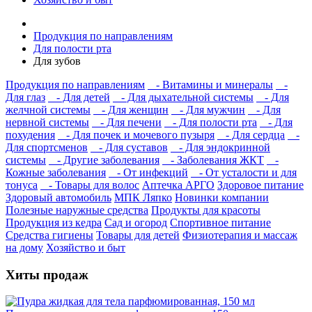
Продукция по направлениям
Для полости рта
Для зубов
Продукция по направлениям
- Витамины и минералы
-
Для глаз
- Для детей
- Для дыхательной системы
- Для
желчной системы
- Для женщин
- Для мужчин
- Для
нервной системы
- Для печени
- Для полости рта
- Для
похудения
- Для почек и мочевого пузыря
- Для сердца
-
Для спортсменов
- Для суставов
- Для эндокринной
системы
- Другие заболевания
- Заболевания ЖКТ
-
Кожные заболевания
- От инфекций
- От усталости и для
тонуса
- Товары для волос
Аптечка АРГО
Здоровое питание
Здоровый автомобиль
МПК Ляпко
Новинки компании
Полезные наружные средства
Продукты для красоты
Продукция из кедра
Сад и огород
Спортивное питание
Средства гигиены
Товары для детей
Физиотерапия и массаж
на дому
Хозяйство и быт
Хиты продаж