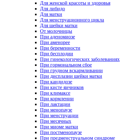
Для женской красоты и здоровья
Для либидо
Для матки
Для менструационного цикла
Для шейки матки
От молочницы
При аденомиозе
При аменорее
При беременности
При бесплодии
При гинекологических заболеваниях
При гормональном сбое
При грудном вскармливании
При дисплазии шейки матки
При кандидозе
При кисте яичников
При климаксе
При кормлении
При лактации
При менопаузе
При менструации
При месячных
При миоме матки
При постменопаузе
При предменструальном синдроме