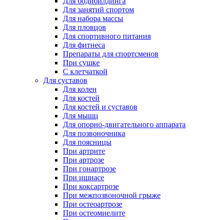
Для бодибилдинга
Для занятий спортом
Для набора массы
Для пловцов
Для спортивного питания
Для фитнеса
Препараты для спортсменов
При сушке
С клетчаткой
Для суставов
Для колен
Для костей
Для костей и суставов
Для мышц
Для опорно-двигательного аппарата
Для позвоночника
Для поясницы
При артрите
При артрозе
При гонартрозе
При ишиасе
При коксартрозе
При межпозвоночной грыже
При остеоартрозе
При остеомиелите