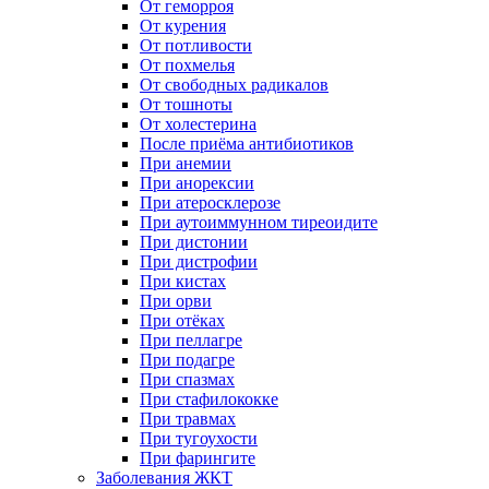
От геморроя
От курения
От потливости
От похмелья
От свободных радикалов
От тошноты
От холестерина
После приёма антибиотиков
При анемии
При анорексии
При атеросклерозе
При аутоиммунном тиреоидите
При дистонии
При дистрофии
При кистах
При орви
При отёках
При пеллагре
При подагре
При спазмах
При стафилококке
При травмах
При тугоухости
При фарингите
Заболевания ЖКТ