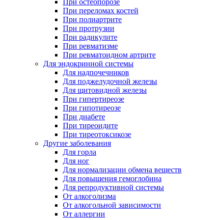
При остеопорозе
При переломах костей
При полиартрите
При протрузии
При радикулите
При ревматизме
При ревматоидном артрите
Для эндокринной системы
Для надпочечников
Для поджелудочной железы
Для щитовидной железы
При гипертиреозе
При гипотиреозе
При диабете
При тиреоидите
При тиреотоксикозе
Другие заболевания
Для горла
Для ног
Для нормализации обмена веществ
Для повышения гемоглобина
Для репродуктивной системы
От алкоголизма
От алкогольной зависимости
От аллергии