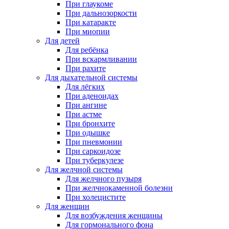
При глаукоме
При дальнозоркости
При катаракте
При миопии
Для детей
Для ребёнка
При вскармливании
При рахите
Для дыхательной системы
Для лёгких
При аденоидах
При ангине
При астме
При бронхите
При одышке
При пневмонии
При саркоидозе
При туберкулезе
Для желчной системы
Для желчного пузыря
При желчнокаменной болезни
При холецистите
Для женщин
Для возбуждения женщины
Для гормонального фона