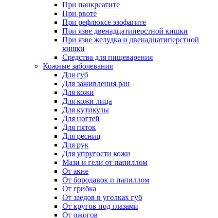
При панкреатите
При рвоте
При рефлюксе эзофагите
При язве двенадцатиперстной кишки
При язве желудка и двенадцатиперстной
кишки
Средства для пищеварения
Кожные заболевания
Для губ
Для заживления ран
Для кожи
Для кожи лица
Для кутикулы
Для ногтей
Для пяток
Для ресниц
Для рук
Для упругости кожи
Мази и гели от папиллом
От акне
От бородавок и папиллом
От грибка
От заедов в уголках губ
От кругов под глазами
От ожогов