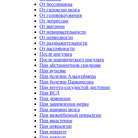
От бессонницы
От гипоксии мозга
От головокружения
От депрессии
От мигрени
От невнимательности
От нервозности
От раздражительности
От рассеянности
После инсульта
После ишемического инсульта
При абстинентном синдроме
При аутизме
При болезни Альцгеймера
При болезни Паркинсона
При вегето-сосудистой дистонии
При ВСД
При деменции
При защемлении нерва
При ишемии мозга
При межрёберной невралгии
При миастении
При невралгии
При неврите
При неврозе