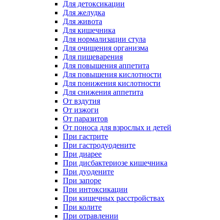
Для детоксикации
Для желудка
Для живота
Для кишечника
Для нормализации стула
Для очищения организма
Для пищеварения
Для повышения аппетита
Для повышения кислотности
Для понижения кислотности
Для снижения аппетита
От вздутия
От изжоги
От паразитов
От поноса для взрослых и детей
При гастрите
При гастродуодените
При диарее
При дисбактериозе кишечника
При дуодените
При запоре
При интоксикации
При кишечных расстройствах
При колите
При отравлении