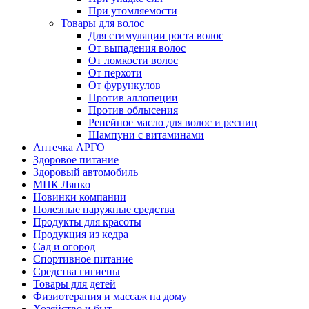
При утомляемости
Товары для волос
Для стимуляции роста волос
От выпадения волос
От ломкости волос
От перхоти
От фурункулов
Против аллопеции
Против облысения
Репейное масло для волос и ресниц
Шампуни с витаминами
Аптечка АРГО
Здоровое питание
Здоровый автомобиль
МПК Ляпко
Новинки компании
Полезные наружные средства
Продукты для красоты
Продукция из кедра
Сад и огород
Спортивное питание
Средства гигиены
Товары для детей
Физиотерапия и массаж на дому
Хозяйство и быт