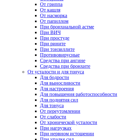
От гриппа
От кашля
От насморка
От папиллом
При бронхиальной астме
При ВИЧ
При простуде
При рините
При тонзиллите
Противовирусные
Средства при ангине
Средства при бронхите
От усталости и для тонуса
Для бодрости
Для выносливости
Для настроения
Для повышения работоспособности
Для поднятия сил
Для тонуса
От переутомлении
От слабости
От хронической усталости
При нагрузках
При нервном истощении
При упадке сил