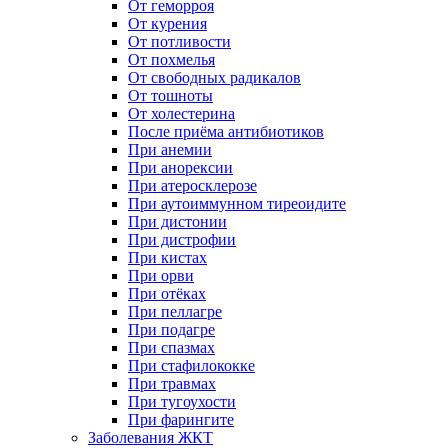
От геморроя
От курения
От потливости
От похмелья
От свободных радикалов
От тошноты
От холестерина
После приёма антибиотиков
При анемии
При анорексии
При атеросклерозе
При аутоиммунном тиреоидите
При дистонии
При дистрофии
При кистах
При орви
При отёках
При пеллагре
При подагре
При спазмах
При стафилококке
При травмах
При тугоухости
При фарингите
Заболевания ЖКТ