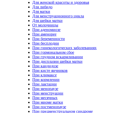
Для женской красоты и здоровья
Для либидо
Для матки
Для менструационного цикла
Для шейки матки
От молочницы
При аденомиозе
При аменорее
При беременности
При бесплодии
При гинекологических заболеваниях
При гормональном сбое
При грудном вскармливании
При дисплазии шейки матки
При кандидозе
При кисте яичников
При климаксе
При кормлении
При лактации
При менопаузе
При менструации
При месячных
При миоме матки
При постменопаузе
При предменструальном синдроме