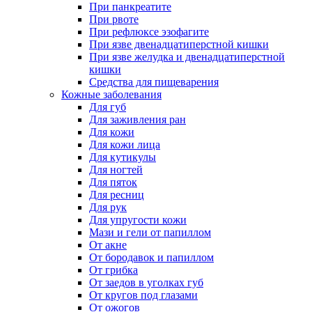
При панкреатите
При рвоте
При рефлюксе эзофагите
При язве двенадцатиперстной кишки
При язве желудка и двенадцатиперстной
кишки
Средства для пищеварения
Кожные заболевания
Для губ
Для заживления ран
Для кожи
Для кожи лица
Для кутикулы
Для ногтей
Для пяток
Для ресниц
Для рук
Для упругости кожи
Мази и гели от папиллом
От акне
От бородавок и папиллом
От грибка
От заедов в уголках губ
От кругов под глазами
От ожогов