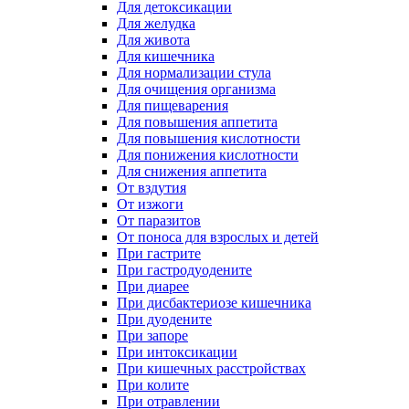
Для детоксикации
Для желудка
Для живота
Для кишечника
Для нормализации стула
Для очищения организма
Для пищеварения
Для повышения аппетита
Для повышения кислотности
Для понижения кислотности
Для снижения аппетита
От вздутия
От изжоги
От паразитов
От поноса для взрослых и детей
При гастрите
При гастродуодените
При диарее
При дисбактериозе кишечника
При дуодените
При запоре
При интоксикации
При кишечных расстройствах
При колите
При отравлении