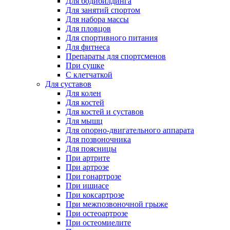
Для бодибилдинга
Для занятий спортом
Для набора массы
Для пловцов
Для спортивного питания
Для фитнеса
Препараты для спортсменов
При сушке
С клетчаткой
Для суставов
Для колен
Для костей
Для костей и суставов
Для мышц
Для опорно-двигательного аппарата
Для позвоночника
Для поясницы
При артрите
При артрозе
При гонартрозе
При ишиасе
При коксартрозе
При межпозвоночной грыже
При остеоартрозе
При остеомиелите