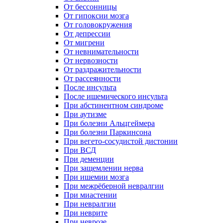
От бессонницы
От гипоксии мозга
От головокружения
От депрессии
От мигрени
От невнимательности
От нервозности
От раздражительности
От рассеянности
После инсульта
После ишемического инсульта
При абстинентном синдроме
При аутизме
При болезни Альцгеймера
При болезни Паркинсона
При вегето-сосудистой дистонии
При ВСД
При деменции
При защемлении нерва
При ишемии мозга
При межрёберной невралгии
При миастении
При невралгии
При неврите
При неврозе