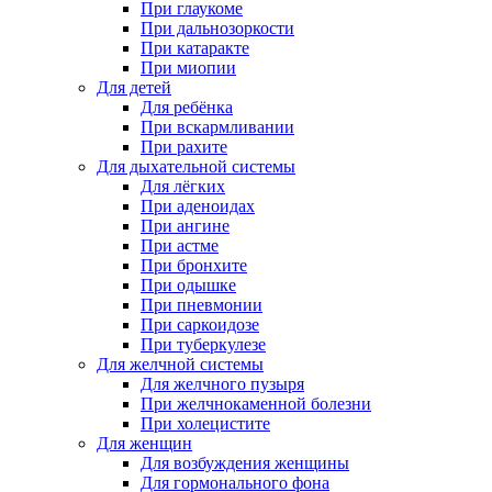
При глаукоме
При дальнозоркости
При катаракте
При миопии
Для детей
Для ребёнка
При вскармливании
При рахите
Для дыхательной системы
Для лёгких
При аденоидах
При ангине
При астме
При бронхите
При одышке
При пневмонии
При саркоидозе
При туберкулезе
Для желчной системы
Для желчного пузыря
При желчнокаменной болезни
При холецистите
Для женщин
Для возбуждения женщины
Для гормонального фона