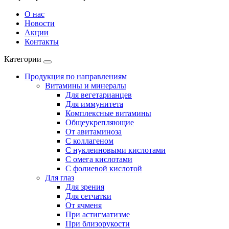
О нас
Новости
Акции
Контакты
Категории
Продукция по направлениям
Витамины и минералы
Для вегетарианцев
Для иммунитета
Комплексные витамины
Общеукрепляющие
От авитаминоза
С коллагеном
С нуклеиновыми кислотами
С омега кислотами
С фолиевой кислотой
Для глаз
Для зрения
Для сетчатки
От ячменя
При астигматизме
При близорукости