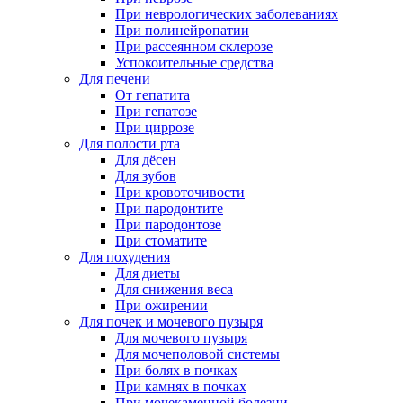
При неврологических заболеваниях
При полинейропатии
При рассеянном склерозе
Успокоительные средства
Для печени
От гепатита
При гепатозе
При циррозе
Для полости рта
Для дёсен
Для зубов
При кровоточивости
При пародонтите
При пародонтозе
При стоматите
Для похудения
Для диеты
Для снижения веса
При ожирении
Для почек и мочевого пузыря
Для мочевого пузыря
Для мочеполовой системы
При болях в почках
При камнях в почках
При мочекаменной болезни