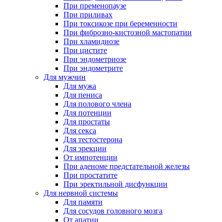
При пременопаузе
При приливах
При токсикозе при беременности
При фиброзно-кистозной мастопатии
При хламидиозе
При цистите
При эндометриозе
При эндометрите
Для мужчин
Для мужа
Для пениса
Для полового члена
Для потенции
Для простаты
Для секса
Для тестостерона
Для эрекции
От импотенции
При аденоме предстательной железы
При простатите
При эректильной дисфункции
Для нервной системы
Для памяти
Для сосудов головного мозга
От апатии