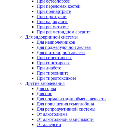
При остеопорозе
При переломах костей
При полиартрите
При протрузии
При радикулите
При ревматизме
При ревматоидном артрите
Для эндокринной системы
Для надпочечников
Для поджелудочной железы
Для щитовидной железы
При гипертиреозе
При гипотиреозе
При диабете
При тиреоидите
При тиреотоксикозе
Другие заболевания
Для горла
Для ног
Для нормализации обмена веществ
Для повышения гемоглобина
Для репродуктивной системы
От алкоголизма
От алкогольной зависимости
От аллергии