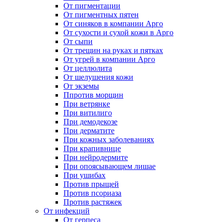
От пигментации
От пигментных пятен
От синяков в компании Арго
От сухости и сухой кожи в Арго
От сыпи
От трещин на руках и пятках
От угрей в компании Арго
От целлюлита
От шелушения кожи
От экземы
Ппротив морщин
При ветрянке
При витилиго
При демодекозе
При дерматите
При кожных заболеваниях
При крапивнице
При нейродермите
При опоясывающем лишае
При ушибах
Против прыщей
Против псориаза
Против растяжек
От инфекций
От герпеса