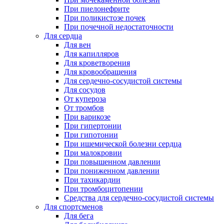
При пиелонефрите
При поликистозе почек
При почечной недостаточности
Для сердца
Для вен
Для капилляров
Для кроветворения
Для кровообращения
Для сердечно-сосудистой системы
Для сосудов
От купероза
От тромбов
При варикозе
При гипертонии
При гипотонии
При ишемической болезни сердца
При малокровии
При повышенном давлении
При пониженном давлении
При тахикардии
При тромбоцитопении
Средства для сердечно-сосудистой системы
Для спортсменов
Для бега