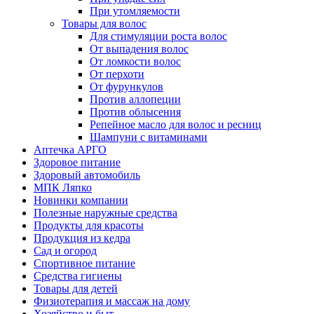
При утомляемости
Товары для волос
Для стимуляции роста волос
От выпадения волос
От ломкости волос
От перхоти
От фурункулов
Против аллопеции
Против облысения
Репейное масло для волос и ресниц
Шампуни с витаминами
Аптечка АРГО
Здоровое питание
Здоровый автомобиль
МПК Ляпко
Новинки компании
Полезные наружные средства
Продукты для красоты
Продукция из кедра
Сад и огород
Спортивное питание
Средства гигиены
Товары для детей
Физиотерапия и массаж на дому
Хозяйство и быт