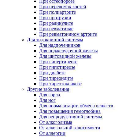
При остеопорозе
При переломах костей
При полиартрите
При протрузии
При радикулите
При ревматизме
При ревматоидном артрите
Для эндокринной системы
Для надпочечников
Для поджелудочной железы
Для щитовидной железы
При гипертиреозе
При гипотиреозе
При диабете
При тиреоидите
При тиреотоксикозе
Другие заболевания
Для горла
Для ног
Для нормализации обмена веществ
Для повышения гемоглобина
Для репродуктивной системы
От алкоголизма
От алкогольной зависимости
От аллергии