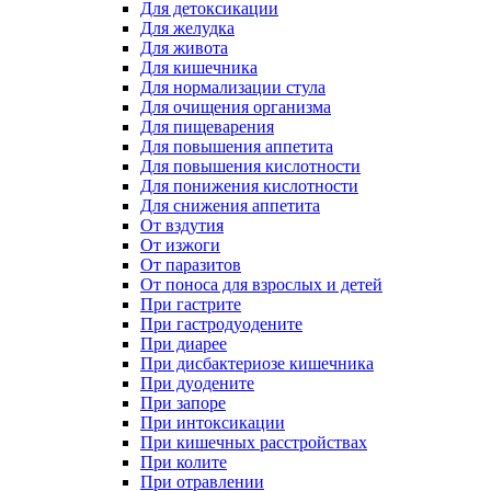
Для детоксикации
Для желудка
Для живота
Для кишечника
Для нормализации стула
Для очищения организма
Для пищеварения
Для повышения аппетита
Для повышения кислотности
Для понижения кислотности
Для снижения аппетита
От вздутия
От изжоги
От паразитов
От поноса для взрослых и детей
При гастрите
При гастродуодените
При диарее
При дисбактериозе кишечника
При дуодените
При запоре
При интоксикации
При кишечных расстройствах
При колите
При отравлении