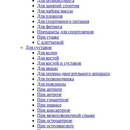
Для бодибилдинга
Для занятий спортом
Для набора массы
Для пловцов
Для спортивного питания
Для фитнеса
Препараты для спортсменов
При сушке
С клетчаткой
Для суставов
Для колен
Для костей
Для костей и суставов
Для мышц
Для опорно-двигательного аппарата
Для позвоночника
Для поясницы
При артрите
При артрозе
При гонартрозе
При ишиасе
При коксартрозе
При межпозвоночной грыже
При остеоартрозе
При остеомиелите