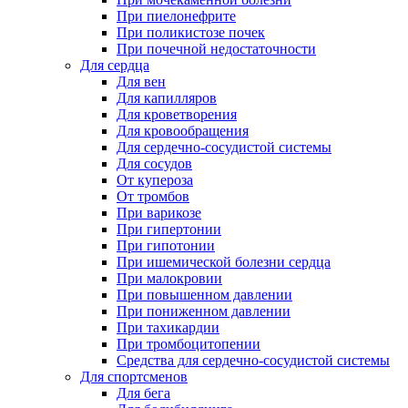
При пиелонефрите
При поликистозе почек
При почечной недостаточности
Для сердца
Для вен
Для капилляров
Для кроветворения
Для кровообращения
Для сердечно-сосудистой системы
Для сосудов
От купероза
От тромбов
При варикозе
При гипертонии
При гипотонии
При ишемической болезни сердца
При малокровии
При повышенном давлении
При пониженном давлении
При тахикардии
При тромбоцитопении
Средства для сердечно-сосудистой системы
Для спортсменов
Для бега