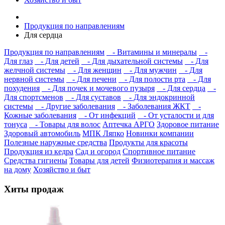
Продукция по направлениям
Для сердца
Продукция по направлениям
- Витамины и минералы
-
Для глаз
- Для детей
- Для дыхательной системы
- Для
желчной системы
- Для женщин
- Для мужчин
- Для
нервной системы
- Для печени
- Для полости рта
- Для
похудения
- Для почек и мочевого пузыря
- Для сердца
-
Для спортсменов
- Для суставов
- Для эндокринной
системы
- Другие заболевания
- Заболевания ЖКТ
-
Кожные заболевания
- От инфекций
- От усталости и для
тонуса
- Товары для волос
Аптечка АРГО
Здоровое питание
Здоровый автомобиль
МПК Ляпко
Новинки компании
Полезные наружные средства
Продукты для красоты
Продукция из кедра
Сад и огород
Спортивное питание
Средства гигиены
Товары для детей
Физиотерапия и массаж
на дому
Хозяйство и быт
Хиты продаж