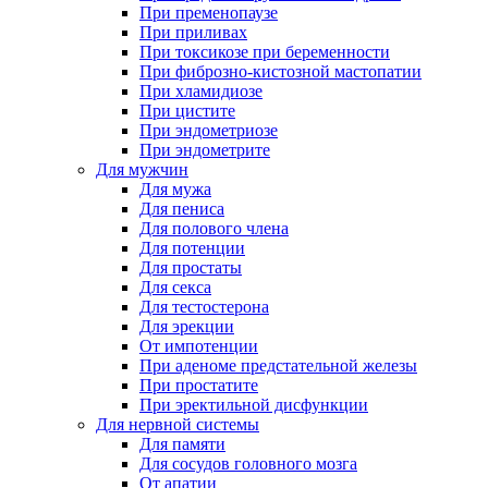
При пременопаузе
При приливах
При токсикозе при беременности
При фиброзно-кистозной мастопатии
При хламидиозе
При цистите
При эндометриозе
При эндометрите
Для мужчин
Для мужа
Для пениса
Для полового члена
Для потенции
Для простаты
Для секса
Для тестостерона
Для эрекции
От импотенции
При аденоме предстательной железы
При простатите
При эректильной дисфункции
Для нервной системы
Для памяти
Для сосудов головного мозга
От апатии