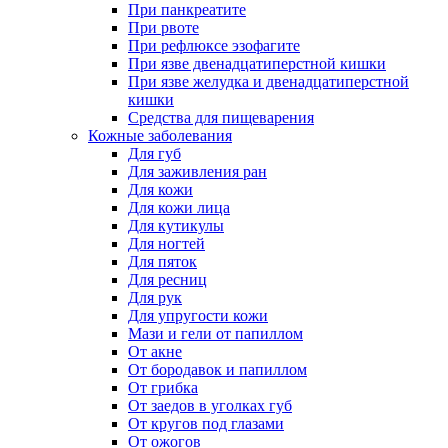
При панкреатите
При рвоте
При рефлюксе эзофагите
При язве двенадцатиперстной кишки
При язве желудка и двенадцатиперстной
кишки
Средства для пищеварения
Кожные заболевания
Для губ
Для заживления ран
Для кожи
Для кожи лица
Для кутикулы
Для ногтей
Для пяток
Для ресниц
Для рук
Для упругости кожи
Мази и гели от папиллом
От акне
От бородавок и папиллом
От грибка
От заедов в уголках губ
От кругов под глазами
От ожогов