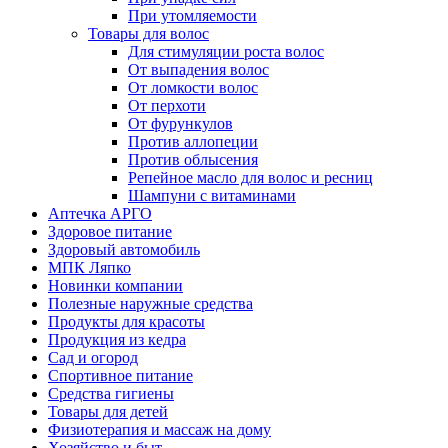
При утомляемости
Товары для волос
Для стимуляции роста волос
От выпадения волос
От ломкости волос
От перхоти
От фурункулов
Против аллопеции
Против облысения
Репейное масло для волос и ресниц
Шампуни с витаминами
Аптечка АРГО
Здоровое питание
Здоровый автомобиль
МПК Ляпко
Новинки компании
Полезные наружные средства
Продукты для красоты
Продукция из кедра
Сад и огород
Спортивное питание
Средства гигиены
Товары для детей
Физиотерапия и массаж на дому
Хозяйство и быт