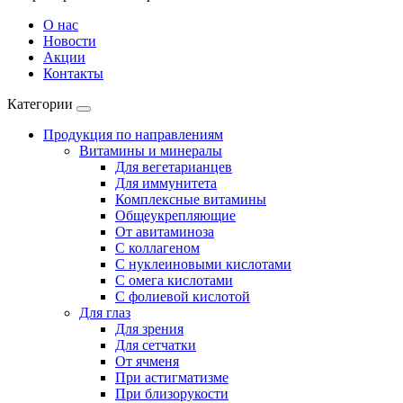
О нас
Новости
Акции
Контакты
Категории
Продукция по направлениям
Витамины и минералы
Для вегетарианцев
Для иммунитета
Комплексные витамины
Общеукрепляющие
От авитаминоза
С коллагеном
С нуклеиновыми кислотами
С омега кислотами
С фолиевой кислотой
Для глаз
Для зрения
Для сетчатки
От ячменя
При астигматизме
При близорукости