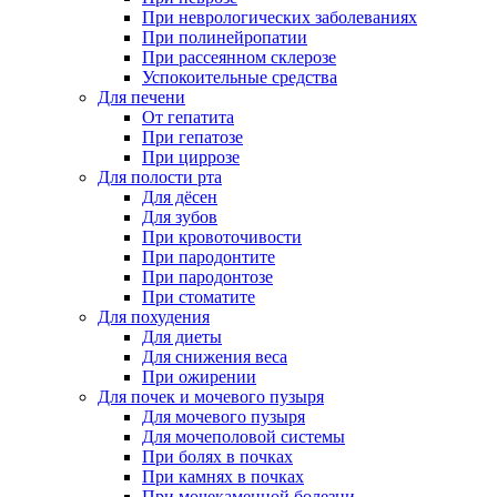
При неврологических заболеваниях
При полинейропатии
При рассеянном склерозе
Успокоительные средства
Для печени
От гепатита
При гепатозе
При циррозе
Для полости рта
Для дёсен
Для зубов
При кровоточивости
При пародонтите
При пародонтозе
При стоматите
Для похудения
Для диеты
Для снижения веса
При ожирении
Для почек и мочевого пузыря
Для мочевого пузыря
Для мочеполовой системы
При болях в почках
При камнях в почках
При мочекаменной болезни