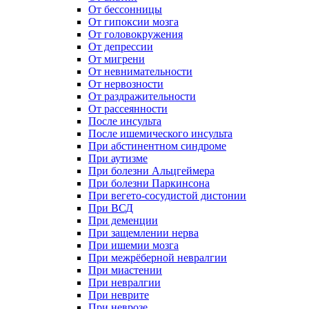
От бессонницы
От гипоксии мозга
От головокружения
От депрессии
От мигрени
От невнимательности
От нервозности
От раздражительности
От рассеянности
После инсульта
После ишемического инсульта
При абстинентном синдроме
При аутизме
При болезни Альцгеймера
При болезни Паркинсона
При вегето-сосудистой дистонии
При ВСД
При деменции
При защемлении нерва
При ишемии мозга
При межрёберной невралгии
При миастении
При невралгии
При неврите
При неврозе