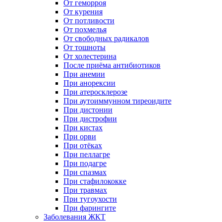
От геморроя
От курения
От потливости
От похмелья
От свободных радикалов
От тошноты
От холестерина
После приёма антибиотиков
При анемии
При анорексии
При атеросклерозе
При аутоиммунном тиреоидите
При дистонии
При дистрофии
При кистах
При орви
При отёках
При пеллагре
При подагре
При спазмах
При стафилококке
При травмах
При тугоухости
При фарингите
Заболевания ЖКТ