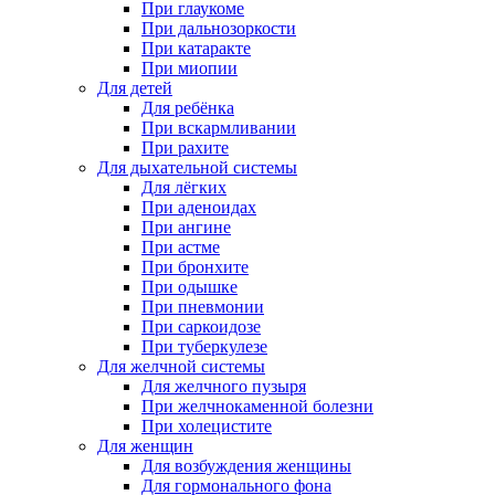
При глаукоме
При дальнозоркости
При катаракте
При миопии
Для детей
Для ребёнка
При вскармливании
При рахите
Для дыхательной системы
Для лёгких
При аденоидах
При ангине
При астме
При бронхите
При одышке
При пневмонии
При саркоидозе
При туберкулезе
Для желчной системы
Для желчного пузыря
При желчнокаменной болезни
При холецистите
Для женщин
Для возбуждения женщины
Для гормонального фона