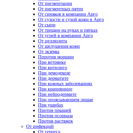
От пигментации
От пигментных пятен
От синяков в компании Арго
От сухости и сухой кожи в Арго
От сыпи
От трещин на руках и пятках
От угрей в компании Арго
От целлюлита
От шелушения кожи
От экземы
Ппротив морщин
При ветрянке
При витилиго
При демодекозе
При дерматите
При кожных заболеваниях
При крапивнице
При нейродермите
При опоясывающем лишае
При ушибах
Против прыщей
Против псориаза
Против растяжек
От инфекций
От герпеса