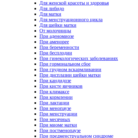
Для женской красоты и здоровья
Для либидо
Для матки
Для менструационного цикла
Для шейки матки
От молочницы
При аденомиозе
При аменорее
При беременности
При бесплодии
При гинекологических заболеваниях
При гормональном сбое
При грудном вскармливании
При дисплазии шейки матки
При кандидозе
При кисте яичников
При климаксе
При кормлении
При лактации
При менопаузе
При менструации
При месячных
При миоме матки
При постменопаузе
При предменструальном синдроме