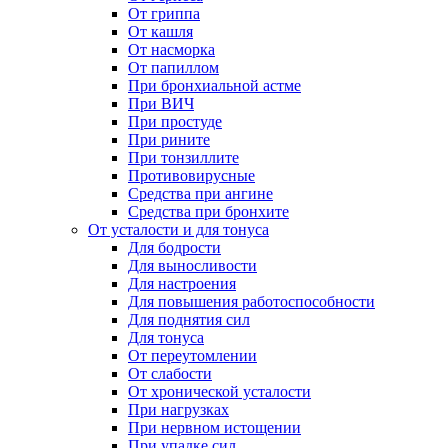
От гриппа
От кашля
От насморка
От папиллом
При бронхиальной астме
При ВИЧ
При простуде
При рините
При тонзиллите
Противовирусные
Средства при ангине
Средства при бронхите
От усталости и для тонуса
Для бодрости
Для выносливости
Для настроения
Для повышения работоспособности
Для поднятия сил
Для тонуса
От переутомлении
От слабости
От хронической усталости
При нагрузках
При нервном истощении
При упадке сил