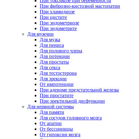
При токсикозе при беременности
При фиброзно-кистозной мастопатии
При хламидиозе
При цистите
При эндометриозе
При эндометрите
Для мужчин
Для мужа
Для пениса
Для полового члена
Для потенции
Для простаты
Для секса
Для тестостерона
Для эрекции
От импотенции
При аденоме предстательной железы
При простатите
При эректильной дисфункции
Для нервной системы
Для памяти
Для сосудов головного мозга
От апатии
От бессонницы
От гипоксии мозга