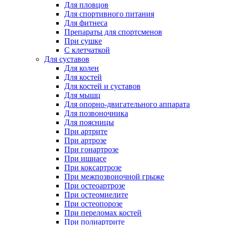
Для пловцов
Для спортивного питания
Для фитнеса
Препараты для спортсменов
При сушке
С клетчаткой
Для суставов
Для колен
Для костей
Для костей и суставов
Для мышц
Для опорно-двигательного аппарата
Для позвоночника
Для поясницы
При артрите
При артрозе
При гонартрозе
При ишиасе
При коксартрозе
При межпозвоночной грыже
При остеоартрозе
При остеомиелите
При остеопорозе
При переломах костей
При полиартрите