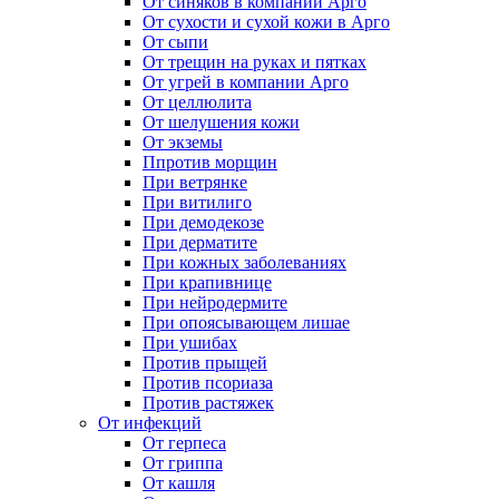
От синяков в компании Арго
От сухости и сухой кожи в Арго
От сыпи
От трещин на руках и пятках
От угрей в компании Арго
От целлюлита
От шелушения кожи
От экземы
Ппротив морщин
При ветрянке
При витилиго
При демодекозе
При дерматите
При кожных заболеваниях
При крапивнице
При нейродермите
При опоясывающем лишае
При ушибах
Против прыщей
Против псориаза
Против растяжек
От инфекций
От герпеса
От гриппа
От кашля