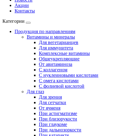
Акции
Контакты
Категории
Продукция по направлениям
Витамины и минералы
Для вегетарианцев
Для иммунитета
Комплексные витамины
Общеукрепляющие
От авитаминоза
С коллагеном
С нуклеиновыми кислотами
С омега кислотами
С фолиевой кислотой
Для глаз
Для зрения
Для сетчатки
От ячменя
При астигматизме
При близорукости
При глаукоме
При дальнозоркости
При катаракте