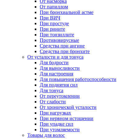
От насморка
От папиллом
При бронхиальной астме
При ВИЧ
При простуде
При рините
При тонзиллите
Противовирусные
Средства при ангине
Средства при бронхите
От усталости и для тонуса
Для бодрости
Для выносливости
Для настроения
Для повышения работоспособности
Для поднятия сил
Для тонуса
От переутомлении
От слабости
От хронической усталости
При нагрузках
При нервном истощении
При упадке сил
При утомляемости
Товары для волос