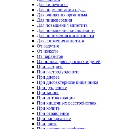
Для кишечника
Для нормализации стула
Для очищения организма
Для пищеварения
Для повышения аппетита
Для повышения кислотности
Для понижения кислотности
Для снижения аппетита
От вздутия
От изжоги
От паразитов
От поноса для взрослых и детей
При гастрите
При гастродуодените
При диарее
При дисбактериозе кишечника
При дуодените
При запоре
При интоксикации
При кишечных расстройствах
При колите
При отравлении
При панкреатите
При рвоте
При рефлюксе эзофагите