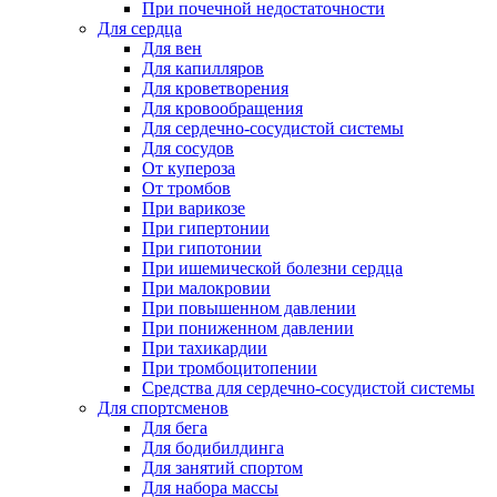
При почечной недостаточности
Для сердца
Для вен
Для капилляров
Для кроветворения
Для кровообращения
Для сердечно-сосудистой системы
Для сосудов
От купероза
От тромбов
При варикозе
При гипертонии
При гипотонии
При ишемической болезни сердца
При малокровии
При повышенном давлении
При пониженном давлении
При тахикардии
При тромбоцитопении
Средства для сердечно-сосудистой системы
Для спортсменов
Для бега
Для бодибилдинга
Для занятий спортом
Для набора массы