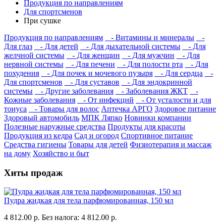
Продукция по направлениям
Для спортсменов
При сушке
Продукция по направлениям
- Витамины и минералы
-
Для глаз
- Для детей
- Для дыхательной системы
- Для
желчной системы
- Для женщин
- Для мужчин
- Для
нервной системы
- Для печени
- Для полости рта
- Для
похудения
- Для почек и мочевого пузыря
- Для сердца
-
Для спортсменов
- Для суставов
- Для эндокринной
системы
- Другие заболевания
- Заболевания ЖКТ
-
Кожные заболевания
- От инфекций
- От усталости и для
тонуса
- Товары для волос
Аптечка АРГО
Здоровое питание
Здоровый автомобиль
МПК Ляпко
Новинки компании
Полезные наружные средства
Продукты для красоты
Продукция из кедра
Сад и огород
Спортивное питание
Средства гигиены
Товары для детей
Физиотерапия и массаж
на дому
Хозяйство и быт
Хиты продаж
Пудра жидкая для тела парфюмированная, 150 мл
4 812.00 р.
Без налога: 4 812.00 р.