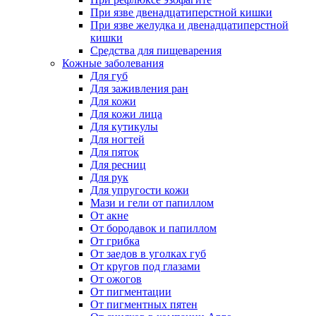
При язве двенадцатиперстной кишки
При язве желудка и двенадцатиперстной
кишки
Средства для пищеварения
Кожные заболевания
Для губ
Для заживления ран
Для кожи
Для кожи лица
Для кутикулы
Для ногтей
Для пяток
Для ресниц
Для рук
Для упругости кожи
Мази и гели от папиллом
От акне
От бородавок и папиллом
От грибка
От заедов в уголках губ
От кругов под глазами
От ожогов
От пигментации
От пигментных пятен