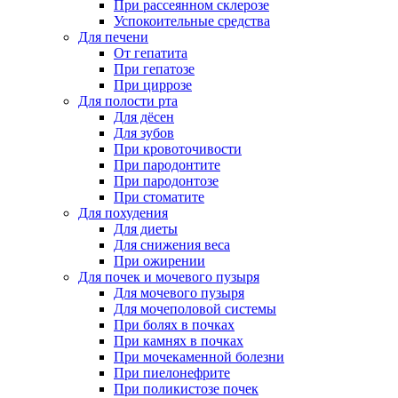
При рассеянном склерозе
Успокоительные средства
Для печени
От гепатита
При гепатозе
При циррозе
Для полости рта
Для дёсен
Для зубов
При кровоточивости
При пародонтите
При пародонтозе
При стоматите
Для похудения
Для диеты
Для снижения веса
При ожирении
Для почек и мочевого пузыря
Для мочевого пузыря
Для мочеполовой системы
При болях в почках
При камнях в почках
При мочекаменной болезни
При пиелонефрите
При поликистозе почек