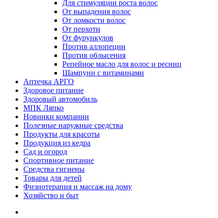
Для стимуляции роста волос
От выпадения волос
От ломкости волос
От перхоти
От фурункулов
Против аллопеции
Против облысения
Репейное масло для волос и ресниц
Шампуни с витаминами
Аптечка АРГО
Здоровое питание
Здоровый автомобиль
МПК Ляпко
Новинки компании
Полезные наружные средства
Продукты для красоты
Продукция из кедра
Сад и огород
Спортивное питание
Средства гигиены
Товары для детей
Физиотерапия и массаж на дому
Хозяйство и быт