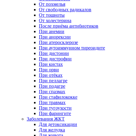
От похмелья
От свободных радикалов
От тошноты
От холестерина
После приёма антибиотиков
При анемии
При анорексии
При атеросклерозе
При аутоиммунном тиреоидите
При дистонии
При дистрофии
При кистах
При орви
При отёках
При пеллагре
При подагре
При спазмах
При стафилококке
При травмах
При тугоухости
При фарингите
Заболевания ЖКТ
Для детоксикации
Для желудка
Для живота