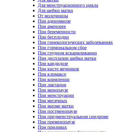
Для менструационного цикла
Для шейки матки
От молочницы
При аденомиозе
При аменорее
При беременности
При бесплодии
При гинекологических заболеваниях
При гормональном сбое
При грудном вскармливании
При дисплазии шейки матки
При кандидозе
При кисте яичников
При климаксе
При кормлении
При лактации
При менопаузе
При менструации
При месячных
При миоме матки
При постменопаузе
При предменструальном синдроме
При пременопаузе
При приливах