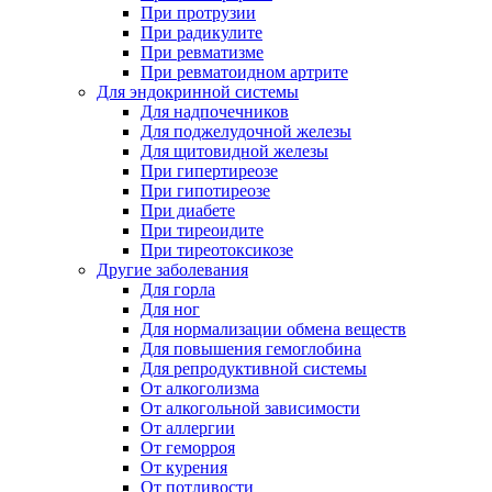
При протрузии
При радикулите
При ревматизме
При ревматоидном артрите
Для эндокринной системы
Для надпочечников
Для поджелудочной железы
Для щитовидной железы
При гипертиреозе
При гипотиреозе
При диабете
При тиреоидите
При тиреотоксикозе
Другие заболевания
Для горла
Для ног
Для нормализации обмена веществ
Для повышения гемоглобина
Для репродуктивной системы
От алкоголизма
От алкогольной зависимости
От аллергии
От геморроя
От курения
От потливости