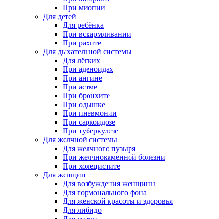
При миопии
Для детей
Для ребёнка
При вскармливании
При рахите
Для дыхательной системы
Для лёгких
При аденоидах
При ангине
При астме
При бронхите
При одышке
При пневмонии
При саркоидозе
При туберкулезе
Для желчной системы
Для желчного пузыря
При желчнокаменной болезни
При холецистите
Для женщин
Для возбуждения женщины
Для гормонального фона
Для женской красоты и здоровья
Для либидо
Для матки