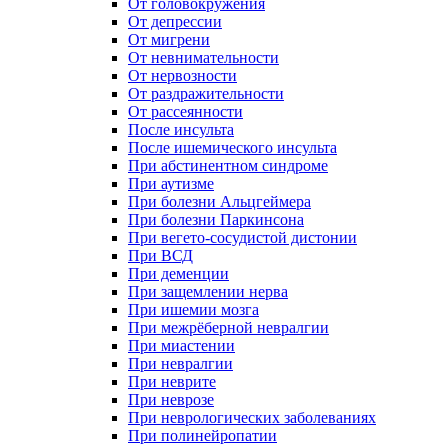
От головокружения
От депрессии
От мигрени
От невнимательности
От нервозности
От раздражительности
От рассеянности
После инсульта
После ишемического инсульта
При абстинентном синдроме
При аутизме
При болезни Альцгеймера
При болезни Паркинсона
При вегето-сосудистой дистонии
При ВСД
При деменции
При защемлении нерва
При ишемии мозга
При межрёберной невралгии
При миастении
При невралгии
При неврите
При неврозе
При неврологических заболеваниях
При полинейропатии