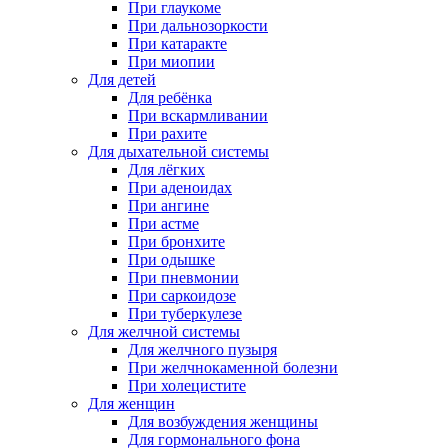
При глаукоме
При дальнозоркости
При катаракте
При миопии
Для детей
Для ребёнка
При вскармливании
При рахите
Для дыхательной системы
Для лёгких
При аденоидах
При ангине
При астме
При бронхите
При одышке
При пневмонии
При саркоидозе
При туберкулезе
Для желчной системы
Для желчного пузыря
При желчнокаменной болезни
При холецистите
Для женщин
Для возбуждения женщины
Для гормонального фона