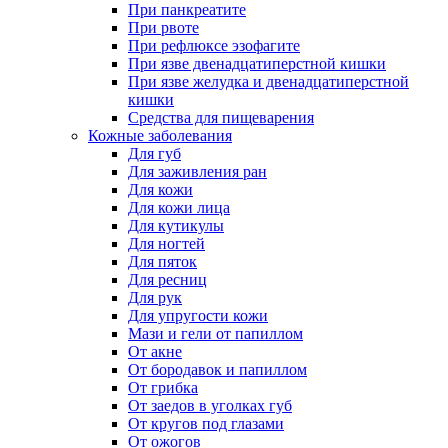
При панкреатите
При рвоте
При рефлюксе эзофагите
При язве двенадцатиперстной кишки
При язве желудка и двенадцатиперстной
кишки
Средства для пищеварения
Кожные заболевания
Для губ
Для заживления ран
Для кожи
Для кожи лица
Для кутикулы
Для ногтей
Для пяток
Для ресниц
Для рук
Для упругости кожи
Мази и гели от папиллом
От акне
От бородавок и папиллом
От грибка
От заедов в уголках губ
От кругов под глазами
От ожогов