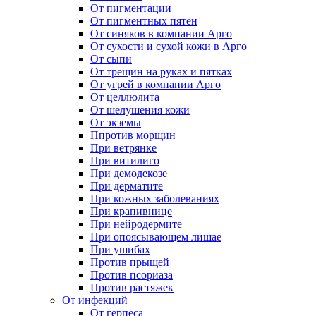
От пигментации
От пигментных пятен
От синяков в компании Арго
От сухости и сухой кожи в Арго
От сыпи
От трещин на руках и пятках
От угрей в компании Арго
От целлюлита
От шелушения кожи
От экземы
Ппротив морщин
При ветрянке
При витилиго
При демодекозе
При дерматите
При кожных заболеваниях
При крапивнице
При нейродермите
При опоясывающем лишае
При ушибах
Против прыщей
Против псориаза
Против растяжек
От инфекций
От герпеса