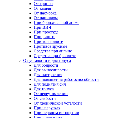
От гриппа
От кашля
От насморка
От папиллом
При бронхиальной астме
При ВИЧ
При простуде
При рините
При тонзиллите
Противовирусные
Средства при ангине
Средства при бронхите
От усталости и для тонуса
Для бодрости
Для выносливости
Для настроения
Для повышения работоспособности
Для поднятия сил
Для тонуса
От переутомлении
От слабости
От хронической усталости
При нагрузках
При нервном истощении
При упадке сил