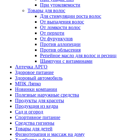
При утомляемости
Товары для волос
Для стимуляции роста волос
От выпадения волос
От ломкости волос
От перхоти
От фурункулов
Против аллопеции
Против облысения
Репейное масло для волос и ресниц
Шампуни с витаминами
Аптечка АРГО
Здоровое питание
Здоровый автомобиль
МПК Ляпко
Новинки компании
Полезные наружные средства
Продукты для красоты
Продукция из кедра
Сад и огород
Спортивное питание
Средства гигиены
Товары для детей
Физиотерапия и массаж на дому
Хозяйство и быт