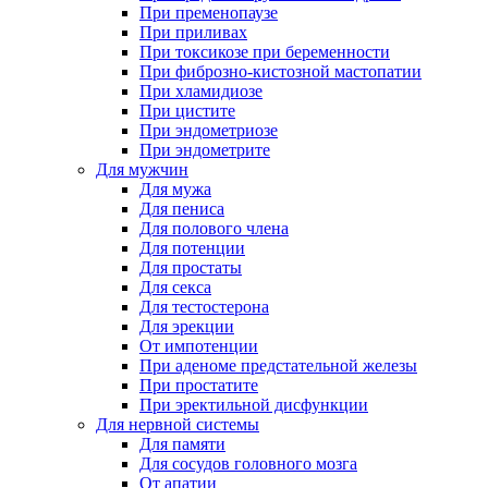
При пременопаузе
При приливах
При токсикозе при беременности
При фиброзно-кистозной мастопатии
При хламидиозе
При цистите
При эндометриозе
При эндометрите
Для мужчин
Для мужа
Для пениса
Для полового члена
Для потенции
Для простаты
Для секса
Для тестостерона
Для эрекции
От импотенции
При аденоме предстательной железы
При простатите
При эректильной дисфункции
Для нервной системы
Для памяти
Для сосудов головного мозга
От апатии