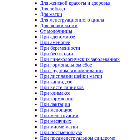
Для женской красоты и здоровья
Для либидо
Для матки
Для менструационного цикла
Для шейки матки
От молочницы
При аденомиозе
При аменорее
При беременности
При бесплодии
При гинекологических заболеваниях
При гормональном сбое
При грудном вскармливании
При дисплазии шейки матки
При кандидозе
При кисте яичников
При климаксе
При кормлении
При лактации
При менопаузе
При менструации
При месячных
При миоме матки
При постменопаузе
При предменструальном синдроме