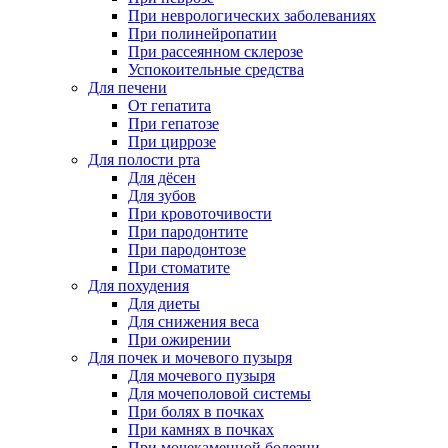
При неврологических заболеваниях
При полинейропатии
При рассеянном склерозе
Успокоительные средства
Для печени
От гепатита
При гепатозе
При циррозе
Для полости рта
Для дёсен
Для зубов
При кровоточивости
При пародонтите
При пародонтозе
При стоматите
Для похудения
Для диеты
Для снижения веса
При ожирении
Для почек и мочевого пузыря
Для мочевого пузыря
Для мочеполовой системы
При болях в почках
При камнях в почках
При мочекаменной болезни