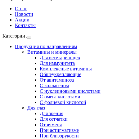
О нас
Новости
Акции
Контакты
Категории
Продукция по направлениям
Витамины и минералы
Для вегетарианцев
Для иммунитета
Комплексные витамины
Общеукрепляющие
От авитаминоза
С коллагеном
С нуклеиновыми кислотами
С омега кислотами
С фолиевой кислотой
Для глаз
Для зрения
Для сетчатки
От ячменя
При астигматизме
При близорукости