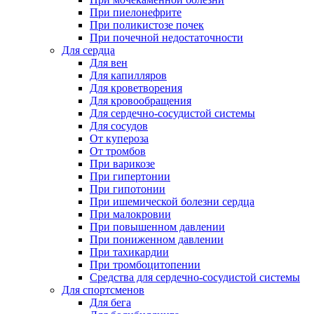
При пиелонефрите
При поликистозе почек
При почечной недостаточности
Для сердца
Для вен
Для капилляров
Для кроветворения
Для кровообращения
Для сердечно-сосудистой системы
Для сосудов
От купероза
От тромбов
При варикозе
При гипертонии
При гипотонии
При ишемической болезни сердца
При малокровии
При повышенном давлении
При пониженном давлении
При тахикардии
При тромбоцитопении
Средства для сердечно-сосудистой системы
Для спортсменов
Для бега