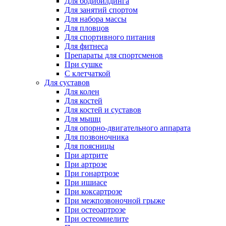
Для бодибилдинга
Для занятий спортом
Для набора массы
Для пловцов
Для спортивного питания
Для фитнеса
Препараты для спортсменов
При сушке
С клетчаткой
Для суставов
Для колен
Для костей
Для костей и суставов
Для мышц
Для опорно-двигательного аппарата
Для позвоночника
Для поясницы
При артрите
При артрозе
При гонартрозе
При ишиасе
При коксартрозе
При межпозвоночной грыже
При остеоартрозе
При остеомиелите