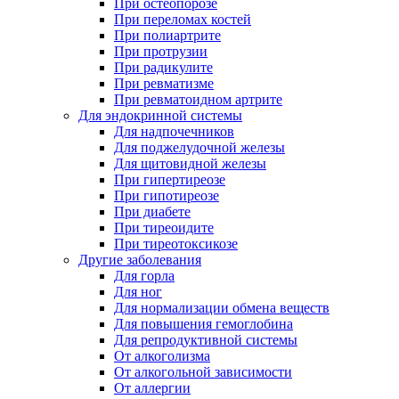
При остеопорозе
При переломах костей
При полиартрите
При протрузии
При радикулите
При ревматизме
При ревматоидном артрите
Для эндокринной системы
Для надпочечников
Для поджелудочной железы
Для щитовидной железы
При гипертиреозе
При гипотиреозе
При диабете
При тиреоидите
При тиреотоксикозе
Другие заболевания
Для горла
Для ног
Для нормализации обмена веществ
Для повышения гемоглобина
Для репродуктивной системы
От алкоголизма
От алкогольной зависимости
От аллергии