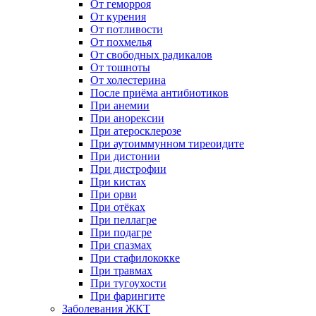
От геморроя
От курения
От потливости
От похмелья
От свободных радикалов
От тошноты
От холестерина
После приёма антибиотиков
При анемии
При анорексии
При атеросклерозе
При аутоиммунном тиреоидите
При дистонии
При дистрофии
При кистах
При орви
При отёках
При пеллагре
При подагре
При спазмах
При стафилококке
При травмах
При тугоухости
При фарингите
Заболевания ЖКТ