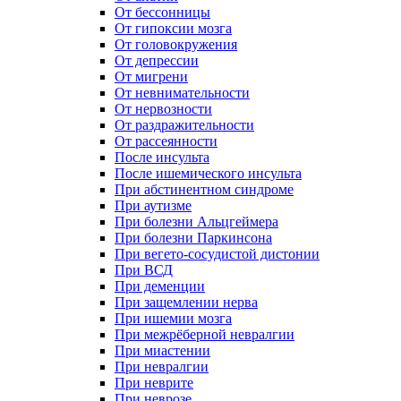
От бессонницы
От гипоксии мозга
От головокружения
От депрессии
От мигрени
От невнимательности
От нервозности
От раздражительности
От рассеянности
После инсульта
После ишемического инсульта
При абстинентном синдроме
При аутизме
При болезни Альцгеймера
При болезни Паркинсона
При вегето-сосудистой дистонии
При ВСД
При деменции
При защемлении нерва
При ишемии мозга
При межрёберной невралгии
При миастении
При невралгии
При неврите
При неврозе