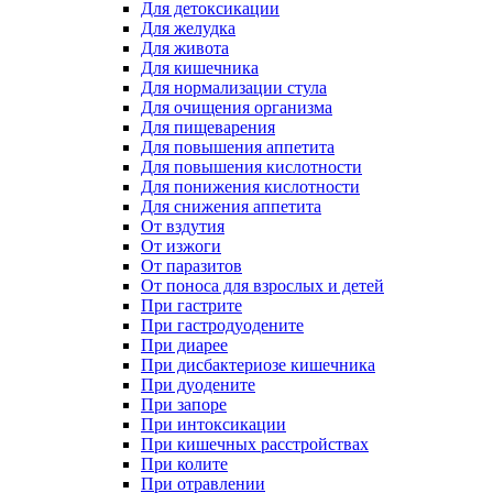
Для детоксикации
Для желудка
Для живота
Для кишечника
Для нормализации стула
Для очищения организма
Для пищеварения
Для повышения аппетита
Для повышения кислотности
Для понижения кислотности
Для снижения аппетита
От вздутия
От изжоги
От паразитов
От поноса для взрослых и детей
При гастрите
При гастродуодените
При диарее
При дисбактериозе кишечника
При дуодените
При запоре
При интоксикации
При кишечных расстройствах
При колите
При отравлении