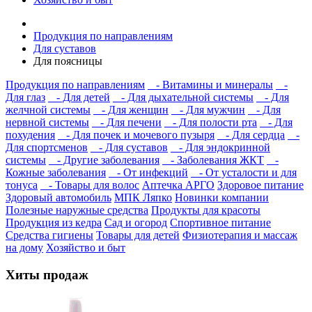
Продукция по направлениям
Для суставов
Для поясницы
Продукция по направлениям
- Витамины и минералы
-
Для глаз
- Для детей
- Для дыхательной системы
- Для
желчной системы
- Для женщин
- Для мужчин
- Для
нервной системы
- Для печени
- Для полости рта
- Для
похудения
- Для почек и мочевого пузыря
- Для сердца
-
Для спортсменов
- Для суставов
- Для эндокринной
системы
- Другие заболевания
- Заболевания ЖКТ
-
Кожные заболевания
- От инфекций
- От усталости и для
тонуса
- Товары для волос
Аптечка АРГО
Здоровое питание
Здоровый автомобиль
МПК Ляпко
Новинки компании
Полезные наружные средства
Продукты для красоты
Продукция из кедра
Сад и огород
Спортивное питание
Средства гигиены
Товары для детей
Физиотерапия и массаж
на дому
Хозяйство и быт
Хиты продаж