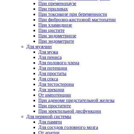
При пременопаузе
При приливах
При токсикозе при беременности
При фиброзно-кистозной мастопатии
При хламидиозе
При цистите
При эндометриозе
При эндометрите
Для мужчин
Для мужа
Для пениса
Для полового члена
Для потенции
Для простаты
Для секса
Для тестостерона
Для эрекции
От импотенции
При аденоме предстательной железы
При простатите
При эректильной дисфункции
Для нервной системы
Для памяти
Для сосудов головного мозга
От апатии