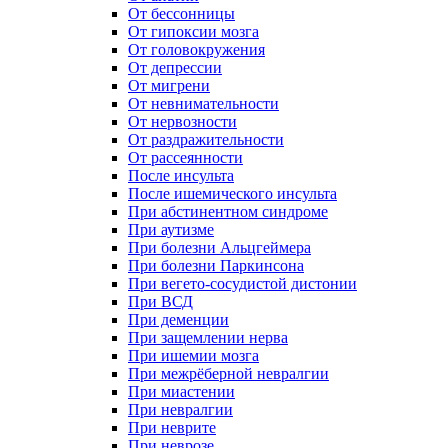
От бессонницы
От гипоксии мозга
От головокружения
От депрессии
От мигрени
От невнимательности
От нервозности
От раздражительности
От рассеянности
После инсульта
После ишемического инсульта
При абстинентном синдроме
При аутизме
При болезни Альцгеймера
При болезни Паркинсона
При вегето-сосудистой дистонии
При ВСД
При деменции
При защемлении нерва
При ишемии мозга
При межрёберной невралгии
При миастении
При невралгии
При неврите
При неврозе