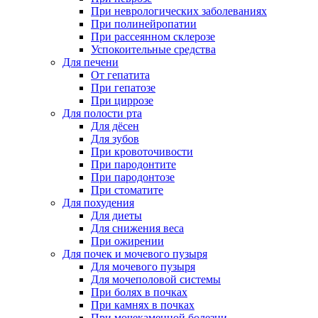
При неврологических заболеваниях
При полинейропатии
При рассеянном склерозе
Успокоительные средства
Для печени
От гепатита
При гепатозе
При циррозе
Для полости рта
Для дёсен
Для зубов
При кровоточивости
При пародонтите
При пародонтозе
При стоматите
Для похудения
Для диеты
Для снижения веса
При ожирении
Для почек и мочевого пузыря
Для мочевого пузыря
Для мочеполовой системы
При болях в почках
При камнях в почках
При мочекаменной болезни