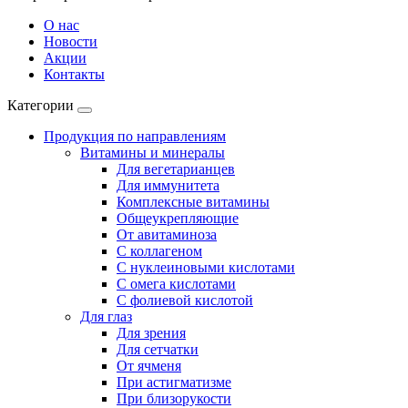
О нас
Новости
Акции
Контакты
Категории
Продукция по направлениям
Витамины и минералы
Для вегетарианцев
Для иммунитета
Комплексные витамины
Общеукрепляющие
От авитаминоза
С коллагеном
С нуклеиновыми кислотами
С омега кислотами
С фолиевой кислотой
Для глаз
Для зрения
Для сетчатки
От ячменя
При астигматизме
При близорукости