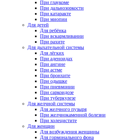
При глаукоме
При дальнозоркости
При катаракте
При миопии
Для детей
Для ребёнка
При вскармливании
При рахите
Для дыхательной системы
Для лёгких
При аденоидах
При ангине
При астме
При бронхите
При одышке
При пневмонии
При саркоидозе
При туберкулезе
Для желчной системы
Для желчного пузыря
При желчнокаменной болезни
При холецистите
Для женщин
Для возбуждения женщины
Для гормонального фона