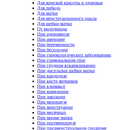
Для женской красоты и здоровья
Для либидо
Для матки
Для менструационного цикла
Для шейки матки
От молочницы
При аденомиозе
При аменорее
При беременности
При бесплодии
При гинекологических заболеваниях
При гормональном сбое
При грудном вскармливании
При дисплазии шейки матки
При кандидозе
При кисте яичников
При климаксе
При кормлении
При лактации
При менопаузе
При менструации
При месячных
При миоме матки
При постменопаузе
При предменструальном синдроме