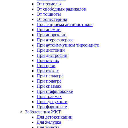
От похмелья
От свободных радикалов
От тошноты
От холестерина
После приёма антибиотиков
При анемии
При анорексии
При атеросклерозе
При аутоиммунном тиреоидите
При дистонии
При дистрофии
При кистах
При орви
При отёках
При пеллагре
При подагре
При спазмах
При стафилококке
При травмах
При тугоухости
При фарингите
Заболевания ЖКТ
Для детоксикации
Для желудка
Для живота