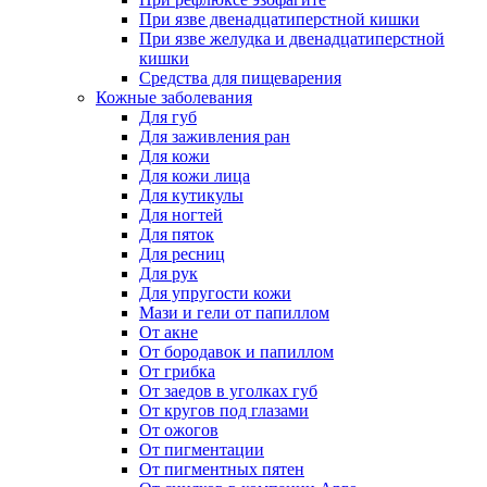
При язве двенадцатиперстной кишки
При язве желудка и двенадцатиперстной
кишки
Средства для пищеварения
Кожные заболевания
Для губ
Для заживления ран
Для кожи
Для кожи лица
Для кутикулы
Для ногтей
Для пяток
Для ресниц
Для рук
Для упругости кожи
Мази и гели от папиллом
От акне
От бородавок и папиллом
От грибка
От заедов в уголках губ
От кругов под глазами
От ожогов
От пигментации
От пигментных пятен