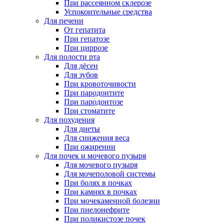
При рассеянном склерозе
Успокоительные средства
Для печени
От гепатита
При гепатозе
При циррозе
Для полости рта
Для дёсен
Для зубов
При кровоточивости
При пародонтите
При пародонтозе
При стоматите
Для похудения
Для диеты
Для снижения веса
При ожирении
Для почек и мочевого пузыря
Для мочевого пузыря
Для мочеполовой системы
При болях в почках
При камнях в почках
При мочекаменной болезни
При пиелонефрите
При поликистозе почек