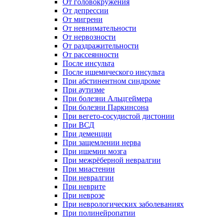
От головокружения
От депрессии
От мигрени
От невнимательности
От нервозности
От раздражительности
От рассеянности
После инсульта
После ишемического инсульта
При абстинентном синдроме
При аутизме
При болезни Альцгеймера
При болезни Паркинсона
При вегето-сосудистой дистонии
При ВСД
При деменции
При защемлении нерва
При ишемии мозга
При межрёберной невралгии
При миастении
При невралгии
При неврите
При неврозе
При неврологических заболеваниях
При полинейропатии