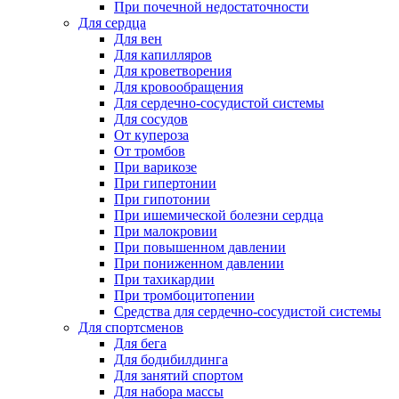
При почечной недостаточности
Для сердца
Для вен
Для капилляров
Для кроветворения
Для кровообращения
Для сердечно-сосудистой системы
Для сосудов
От купероза
От тромбов
При варикозе
При гипертонии
При гипотонии
При ишемической болезни сердца
При малокровии
При повышенном давлении
При пониженном давлении
При тахикардии
При тромбоцитопении
Средства для сердечно-сосудистой системы
Для спортсменов
Для бега
Для бодибилдинга
Для занятий спортом
Для набора массы