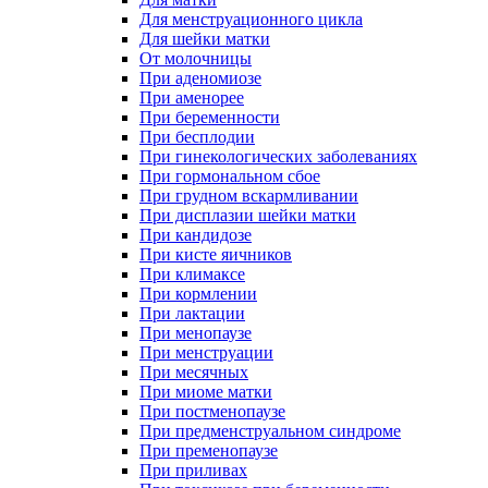
Для менструационного цикла
Для шейки матки
От молочницы
При аденомиозе
При аменорее
При беременности
При бесплодии
При гинекологических заболеваниях
При гормональном сбое
При грудном вскармливании
При дисплазии шейки матки
При кандидозе
При кисте яичников
При климаксе
При кормлении
При лактации
При менопаузе
При менструации
При месячных
При миоме матки
При постменопаузе
При предменструальном синдроме
При пременопаузе
При приливах