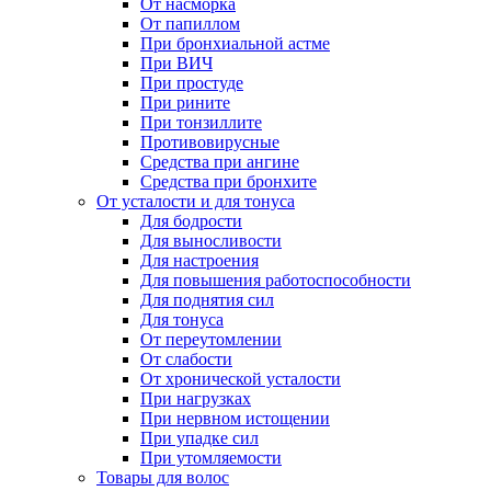
От насморка
От папиллом
При бронхиальной астме
При ВИЧ
При простуде
При рините
При тонзиллите
Противовирусные
Средства при ангине
Средства при бронхите
От усталости и для тонуса
Для бодрости
Для выносливости
Для настроения
Для повышения работоспособности
Для поднятия сил
Для тонуса
От переутомлении
От слабости
От хронической усталости
При нагрузках
При нервном истощении
При упадке сил
При утомляемости
Товары для волос