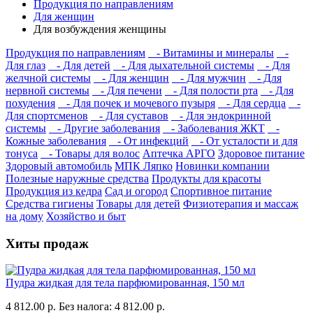
Продукция по направлениям
Для женщин
Для возбуждения женщины
Продукция по направлениям
- Витамины и минералы
-
Для глаз
- Для детей
- Для дыхательной системы
- Для
желчной системы
- Для женщин
- Для мужчин
- Для
нервной системы
- Для печени
- Для полости рта
- Для
похудения
- Для почек и мочевого пузыря
- Для сердца
-
Для спортсменов
- Для суставов
- Для эндокринной
системы
- Другие заболевания
- Заболевания ЖКТ
-
Кожные заболевания
- От инфекций
- От усталости и для
тонуса
- Товары для волос
Аптечка АРГО
Здоровое питание
Здоровый автомобиль
МПК Ляпко
Новинки компании
Полезные наружные средства
Продукты для красоты
Продукция из кедра
Сад и огород
Спортивное питание
Средства гигиены
Товары для детей
Физиотерапия и массаж
на дому
Хозяйство и быт
Хиты продаж
Пудра жидкая для тела парфюмированная, 150 мл
4 812.00 р.
Без налога: 4 812.00 р.