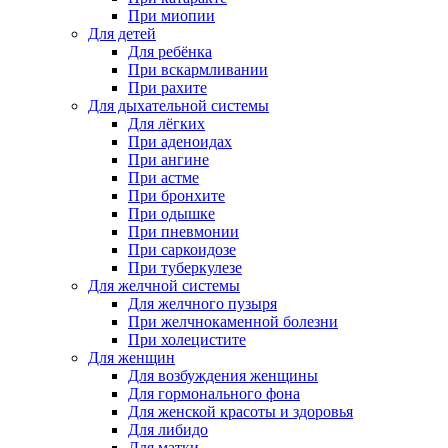
При миопии
Для детей
Для ребёнка
При вскармливании
При рахите
Для дыхательной системы
Для лёгких
При аденоидах
При ангине
При астме
При бронхите
При одышке
При пневмонии
При саркоидозе
При туберкулезе
Для желчной системы
Для желчного пузыря
При желчнокаменной болезни
При холецистите
Для женщин
Для возбуждения женщины
Для гормонального фона
Для женской красоты и здоровья
Для либидо
Для матки