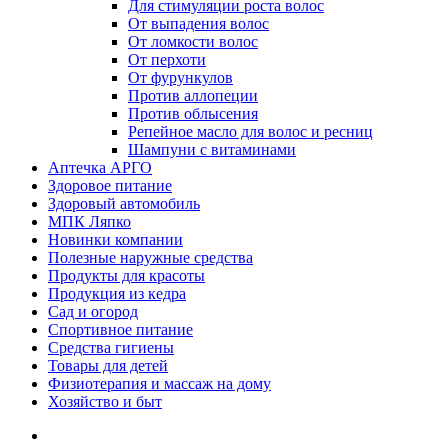
Для стимуляции роста волос
От выпадения волос
От ломкости волос
От перхоти
От фурункулов
Против аллопеции
Против облысения
Репейное масло для волос и ресниц
Шампуни с витаминами
Аптечка АРГО
Здоровое питание
Здоровый автомобиль
МПК Ляпко
Новинки компании
Полезные наружные средства
Продукты для красоты
Продукция из кедра
Сад и огород
Спортивное питание
Средства гигиены
Товары для детей
Физиотерапия и массаж на дому
Хозяйство и быт