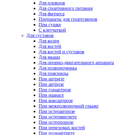
Для пловцов
Для спортивного питания
Для фитнеса
Препараты для спортсменов
При сушке
С клетчаткой
Для суставов
Для колен
Для костей
Для костей и суставов
Для мышц
Для опорно-двигательного аппарата
Для позвоночника
Для поясницы
При артрите
При артрозе
При гонартрозе
При ишиасе
При коксартрозе
При межпозвоночной грыже
При остеоартрозе
При остеомиелите
При остеопорозе
При переломах костей
При полиартрите