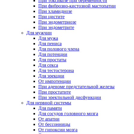
При токсикозе при беременности
При фиброзно-кистозной мастопатии
При хламидиозе
При цистите
При эндометриозе
При эндометрите
Для мужчин
Для мужа
Для пениса
Для полового члена
Для потенции
Для простаты
Для секса
Для тестостерона
Для эрекции
От импотенции
При аденоме предстательной железы
При простатите
При эректильной дисфункции
Для нервной системы
Для памяти
Для сосудов головного мозга
От апатии
От бессонницы
От гипоксии мозга