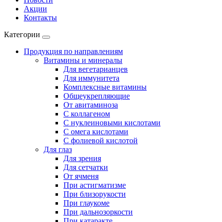
Акции
Контакты
Категории
Продукция по направлениям
Витамины и минералы
Для вегетарианцев
Для иммунитета
Комплексные витамины
Общеукрепляющие
От авитаминоза
С коллагеном
С нуклеиновыми кислотами
С омега кислотами
С фолиевой кислотой
Для глаз
Для зрения
Для сетчатки
От ячменя
При астигматизме
При близорукости
При глаукоме
При дальнозоркости
При катаракте