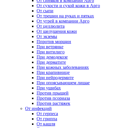
От синяков в компании Арго
От сухости и сухой кожи в Арго
От сыпи
От трещин на руках и пятках
От угрей в компании Арго
От целлюлита
От шелушения кожи
От экземы
Ппротив морщин
При ветрянке
При витилиго
При демодекозе
При дерматите
При кожных заболеваниях
При крапивнице
При нейродермите
При опоясывающем лишае
При ушибах
Против прыщей
Против псориаза
Против растяжек
От инфекций
От герпеса
От гриппа
От кашля