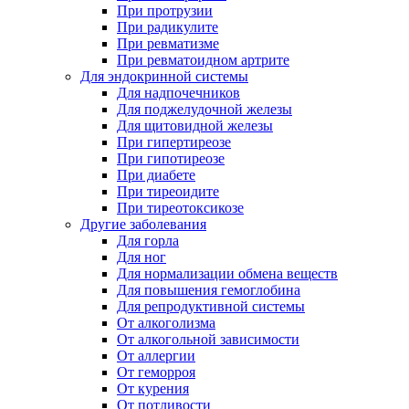
При протрузии
При радикулите
При ревматизме
При ревматоидном артрите
Для эндокринной системы
Для надпочечников
Для поджелудочной железы
Для щитовидной железы
При гипертиреозе
При гипотиреозе
При диабете
При тиреоидите
При тиреотоксикозе
Другие заболевания
Для горла
Для ног
Для нормализации обмена веществ
Для повышения гемоглобина
Для репродуктивной системы
От алкоголизма
От алкогольной зависимости
От аллергии
От геморроя
От курения
От потливости