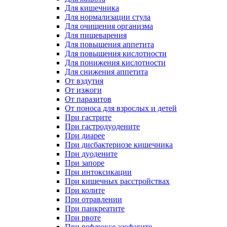
Для кишечника
Для нормализации стула
Для очищения организма
Для пищеварения
Для повышения аппетита
Для повышения кислотности
Для понижения кислотности
Для снижения аппетита
От вздутия
От изжоги
От паразитов
От поноса для взрослых и детей
При гастрите
При гастродуодените
При диарее
При дисбактериозе кишечника
При дуодените
При запоре
При интоксикации
При кишечных расстройствах
При колите
При отравлении
При панкреатите
При рвоте
При рефлюксе эзофагите