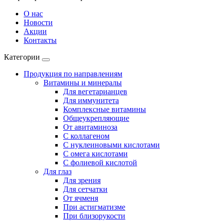
О нас
Новости
Акции
Контакты
Категории
Продукция по направлениям
Витамины и минералы
Для вегетарианцев
Для иммунитета
Комплексные витамины
Общеукрепляющие
От авитаминоза
С коллагеном
С нуклеиновыми кислотами
С омега кислотами
С фолиевой кислотой
Для глаз
Для зрения
Для сетчатки
От ячменя
При астигматизме
При близорукости