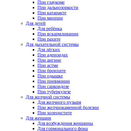
При глаукоме
При дальнозоркости
При катаракте
При миопии
Для детей
Для ребёнка
При вскармливании
При рахите
Для дыхательной системы
Для лёгких
При аденоидах
При ангине
При астме
При бронхите
При одышке
При пневмонии
При саркоидозе
При туберкулезе
Для желчной системы
Для желчного пузыря
При желчнокаменной болезни
При холецистите
Для женщин
Для возбуждения женщины
Для гормонального фона