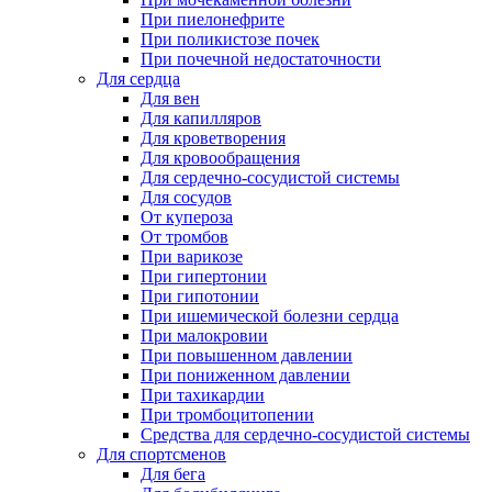
При пиелонефрите
При поликистозе почек
При почечной недостаточности
Для сердца
Для вен
Для капилляров
Для кроветворения
Для кровообращения
Для сердечно-сосудистой системы
Для сосудов
От купероза
От тромбов
При варикозе
При гипертонии
При гипотонии
При ишемической болезни сердца
При малокровии
При повышенном давлении
При пониженном давлении
При тахикардии
При тромбоцитопении
Средства для сердечно-сосудистой системы
Для спортсменов
Для бега