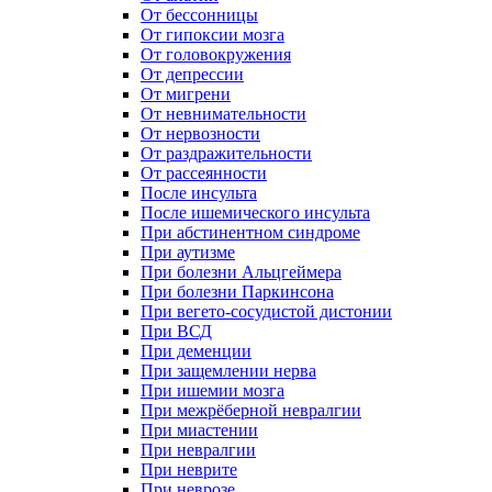
От бессонницы
От гипоксии мозга
От головокружения
От депрессии
От мигрени
От невнимательности
От нервозности
От раздражительности
От рассеянности
После инсульта
После ишемического инсульта
При абстинентном синдроме
При аутизме
При болезни Альцгеймера
При болезни Паркинсона
При вегето-сосудистой дистонии
При ВСД
При деменции
При защемлении нерва
При ишемии мозга
При межрёберной невралгии
При миастении
При невралгии
При неврите
При неврозе