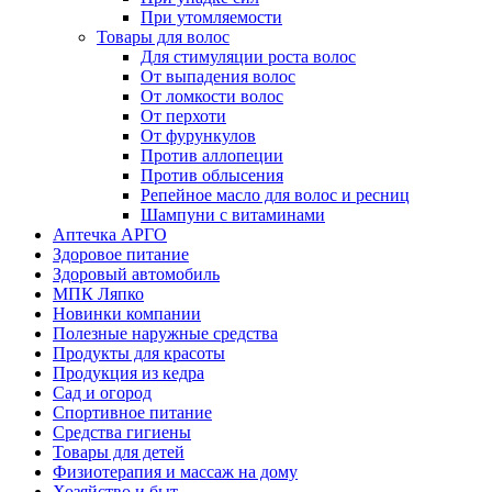
При утомляемости
Товары для волос
Для стимуляции роста волос
От выпадения волос
От ломкости волос
От перхоти
От фурункулов
Против аллопеции
Против облысения
Репейное масло для волос и ресниц
Шампуни с витаминами
Аптечка АРГО
Здоровое питание
Здоровый автомобиль
МПК Ляпко
Новинки компании
Полезные наружные средства
Продукты для красоты
Продукция из кедра
Сад и огород
Спортивное питание
Средства гигиены
Товары для детей
Физиотерапия и массаж на дому
Хозяйство и быт