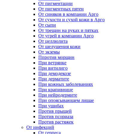
От пигментации
От пигментных пятен
От синяков в компании Арго
От сухости и сухой кожи в Арго
От сыпи
От трещин на руках и пятках
От угрей в компании Арго
От целлюлита
От шелушения кожи
От экземы
Ппротив морщин
При ветрянке
При витилиго
При демодекозе
При дерматите
При кожных заболеваниях
При крапивнице
При нейродермите
При опоясывающем лишае
При ушибах
Против прыщей
Против псориаза
Против растяжек
От инфекций
От герпеса