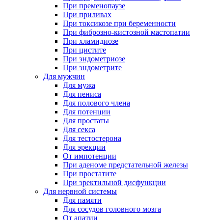
При пременопаузе
При приливах
При токсикозе при беременности
При фиброзно-кистозной мастопатии
При хламидиозе
При цистите
При эндометриозе
При эндометрите
Для мужчин
Для мужа
Для пениса
Для полового члена
Для потенции
Для простаты
Для секса
Для тестостерона
Для эрекции
От импотенции
При аденоме предстательной железы
При простатите
При эректильной дисфункции
Для нервной системы
Для памяти
Для сосудов головного мозга
От апатии