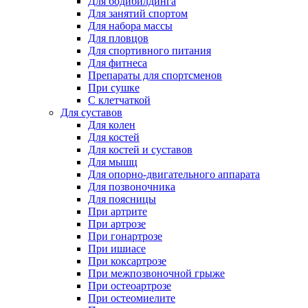
Для бодибилдинга
Для занятий спортом
Для набора массы
Для пловцов
Для спортивного питания
Для фитнеса
Препараты для спортсменов
При сушке
С клетчаткой
Для суставов
Для колен
Для костей
Для костей и суставов
Для мышц
Для опорно-двигательного аппарата
Для позвоночника
Для поясницы
При артрите
При артрозе
При гонартрозе
При ишиасе
При коксартрозе
При межпозвоночной грыже
При остеоартрозе
При остеомиелите