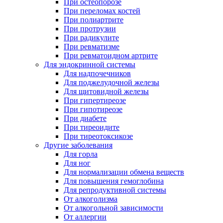
При остеопорозе
При переломах костей
При полиартрите
При протрузии
При радикулите
При ревматизме
При ревматоидном артрите
Для эндокринной системы
Для надпочечников
Для поджелудочной железы
Для щитовидной железы
При гипертиреозе
При гипотиреозе
При диабете
При тиреоидите
При тиреотоксикозе
Другие заболевания
Для горла
Для ног
Для нормализации обмена веществ
Для повышения гемоглобина
Для репродуктивной системы
От алкоголизма
От алкогольной зависимости
От аллергии