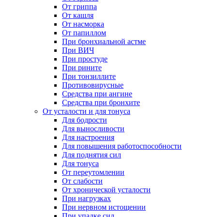
От гриппа
От кашля
От насморка
От папиллом
При бронхиальной астме
При ВИЧ
При простуде
При рините
При тонзиллите
Противовирусные
Средства при ангине
Средства при бронхите
От усталости и для тонуса
Для бодрости
Для выносливости
Для настроения
Для повышения работоспособности
Для поднятия сил
Для тонуса
От переутомлении
От слабости
От хронической усталости
При нагрузках
При нервном истощении
При упадке сил