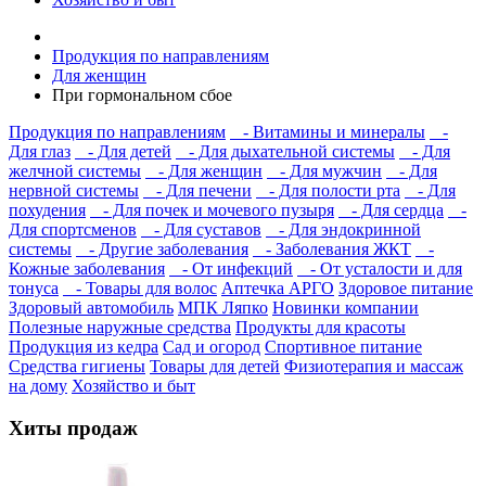
Продукция по направлениям
Для женщин
При гормональном сбое
Продукция по направлениям
- Витамины и минералы
-
Для глаз
- Для детей
- Для дыхательной системы
- Для
желчной системы
- Для женщин
- Для мужчин
- Для
нервной системы
- Для печени
- Для полости рта
- Для
похудения
- Для почек и мочевого пузыря
- Для сердца
-
Для спортсменов
- Для суставов
- Для эндокринной
системы
- Другие заболевания
- Заболевания ЖКТ
-
Кожные заболевания
- От инфекций
- От усталости и для
тонуса
- Товары для волос
Аптечка АРГО
Здоровое питание
Здоровый автомобиль
МПК Ляпко
Новинки компании
Полезные наружные средства
Продукты для красоты
Продукция из кедра
Сад и огород
Спортивное питание
Средства гигиены
Товары для детей
Физиотерапия и массаж
на дому
Хозяйство и быт
Хиты продаж