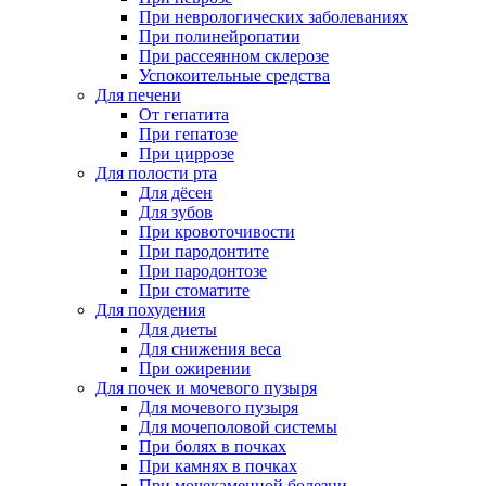
При неврологических заболеваниях
При полинейропатии
При рассеянном склерозе
Успокоительные средства
Для печени
От гепатита
При гепатозе
При циррозе
Для полости рта
Для дёсен
Для зубов
При кровоточивости
При пародонтите
При пародонтозе
При стоматите
Для похудения
Для диеты
Для снижения веса
При ожирении
Для почек и мочевого пузыря
Для мочевого пузыря
Для мочеполовой системы
При болях в почках
При камнях в почках
При мочекаменной болезни