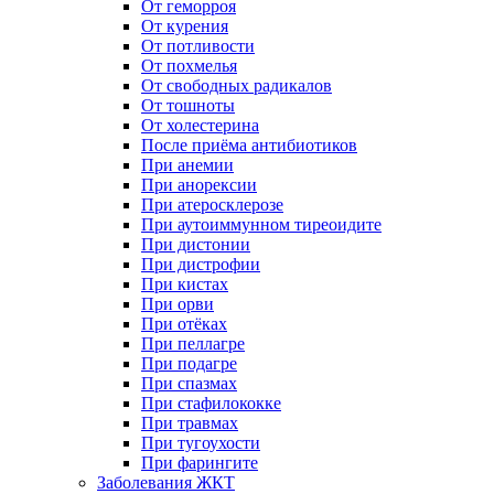
От геморроя
От курения
От потливости
От похмелья
От свободных радикалов
От тошноты
От холестерина
После приёма антибиотиков
При анемии
При анорексии
При атеросклерозе
При аутоиммунном тиреоидите
При дистонии
При дистрофии
При кистах
При орви
При отёках
При пеллагре
При подагре
При спазмах
При стафилококке
При травмах
При тугоухости
При фарингите
Заболевания ЖКТ