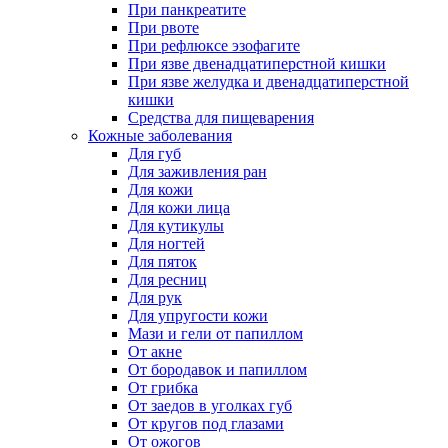
При панкреатите
При рвоте
При рефлюксе эзофагите
При язве двенадцатиперстной кишки
При язве желудка и двенадцатиперстной
кишки
Средства для пищеварения
Кожные заболевания
Для губ
Для заживления ран
Для кожи
Для кожи лица
Для кутикулы
Для ногтей
Для пяток
Для ресниц
Для рук
Для упругости кожи
Мази и гели от папиллом
От акне
От бородавок и папиллом
От грибка
От заедов в уголках губ
От кругов под глазами
От ожогов