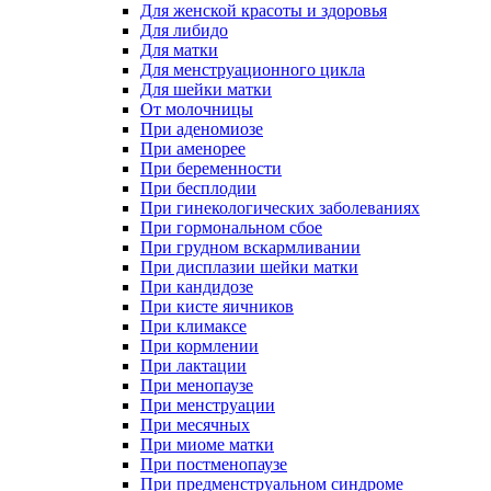
Для женской красоты и здоровья
Для либидо
Для матки
Для менструационного цикла
Для шейки матки
От молочницы
При аденомиозе
При аменорее
При беременности
При бесплодии
При гинекологических заболеваниях
При гормональном сбое
При грудном вскармливании
При дисплазии шейки матки
При кандидозе
При кисте яичников
При климаксе
При кормлении
При лактации
При менопаузе
При менструации
При месячных
При миоме матки
При постменопаузе
При предменструальном синдроме