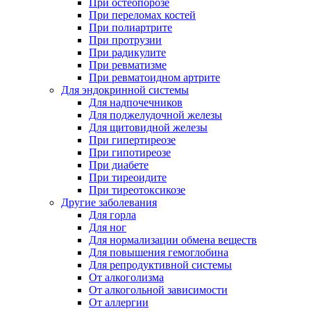
При остеопорозе
При переломах костей
При полиартрите
При протрузии
При радикулите
При ревматизме
При ревматоидном артрите
Для эндокринной системы
Для надпочечников
Для поджелудочной железы
Для щитовидной железы
При гипертиреозе
При гипотиреозе
При диабете
При тиреоидите
При тиреотоксикозе
Другие заболевания
Для горла
Для ног
Для нормализации обмена веществ
Для повышения гемоглобина
Для репродуктивной системы
От алкоголизма
От алкогольной зависимости
От аллергии