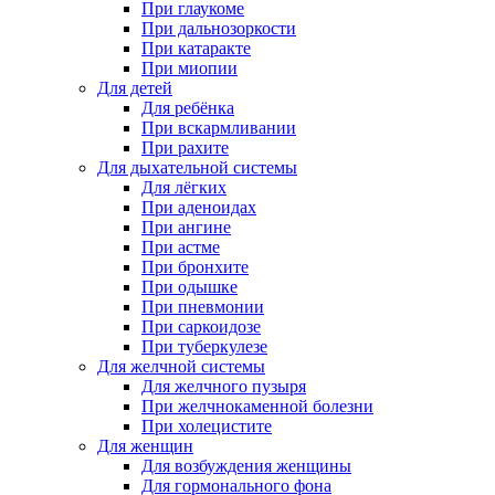
При глаукоме
При дальнозоркости
При катаракте
При миопии
Для детей
Для ребёнка
При вскармливании
При рахите
Для дыхательной системы
Для лёгких
При аденоидах
При ангине
При астме
При бронхите
При одышке
При пневмонии
При саркоидозе
При туберкулезе
Для желчной системы
Для желчного пузыря
При желчнокаменной болезни
При холецистите
Для женщин
Для возбуждения женщины
Для гормонального фона