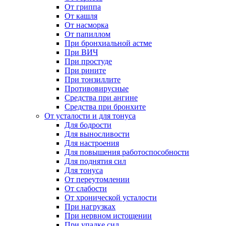
От гриппа
От кашля
От насморка
От папиллом
При бронхиальной астме
При ВИЧ
При простуде
При рините
При тонзиллите
Противовирусные
Средства при ангине
Средства при бронхите
От усталости и для тонуса
Для бодрости
Для выносливости
Для настроения
Для повышения работоспособности
Для поднятия сил
Для тонуса
От переутомлении
От слабости
От хронической усталости
При нагрузках
При нервном истощении
При упадке сил