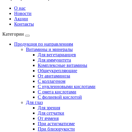
О нас
Новости
Акции
Контакты
Категории
Продукция по направлениям
Витамины и минералы
Для вегетарианцев
Для иммунитета
Комплексные витамины
Общеукрепляющие
От авитаминоза
С коллагеном
С нуклеиновыми кислотами
С омега кислотами
С фолиевой кислотой
Для глаз
Для зрения
Для сетчатки
От ячменя
При астигматизме
При близорукости