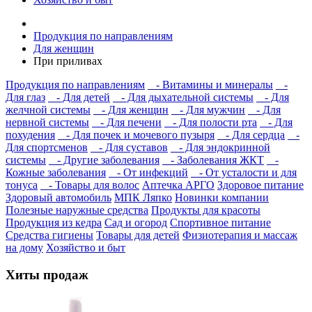
Продукция по направлениям
Для женщин
При приливах
Продукция по направлениям
- Витамины и минералы
-
Для глаз
- Для детей
- Для дыхательной системы
- Для
желчной системы
- Для женщин
- Для мужчин
- Для
нервной системы
- Для печени
- Для полости рта
- Для
похудения
- Для почек и мочевого пузыря
- Для сердца
-
Для спортсменов
- Для суставов
- Для эндокринной
системы
- Другие заболевания
- Заболевания ЖКТ
-
Кожные заболевания
- От инфекций
- От усталости и для
тонуса
- Товары для волос
Аптечка АРГО
Здоровое питание
Здоровый автомобиль
МПК Ляпко
Новинки компании
Полезные наружные средства
Продукты для красоты
Продукция из кедра
Сад и огород
Спортивное питание
Средства гигиены
Товары для детей
Физиотерапия и массаж
на дому
Хозяйство и быт
Хиты продаж