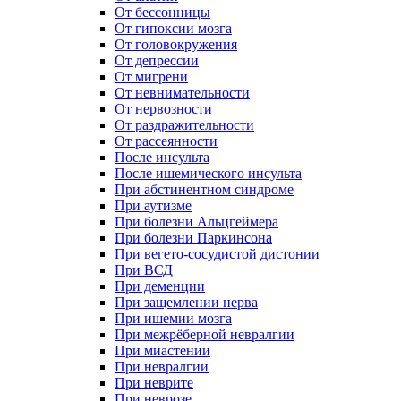
От бессонницы
От гипоксии мозга
От головокружения
От депрессии
От мигрени
От невнимательности
От нервозности
От раздражительности
От рассеянности
После инсульта
После ишемического инсульта
При абстинентном синдроме
При аутизме
При болезни Альцгеймера
При болезни Паркинсона
При вегето-сосудистой дистонии
При ВСД
При деменции
При защемлении нерва
При ишемии мозга
При межрёберной невралгии
При миастении
При невралгии
При неврите
При неврозе