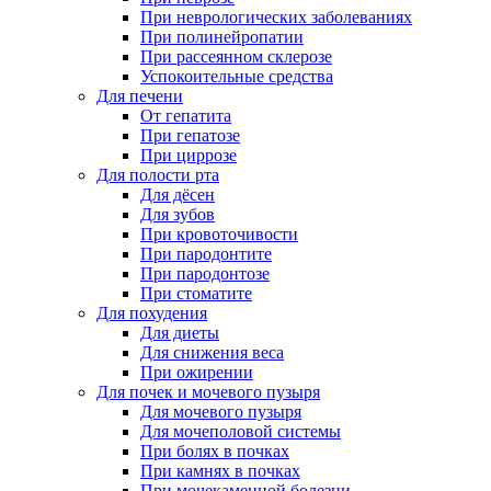
При неврологических заболеваниях
При полинейропатии
При рассеянном склерозе
Успокоительные средства
Для печени
От гепатита
При гепатозе
При циррозе
Для полости рта
Для дёсен
Для зубов
При кровоточивости
При пародонтите
При пародонтозе
При стоматите
Для похудения
Для диеты
Для снижения веса
При ожирении
Для почек и мочевого пузыря
Для мочевого пузыря
Для мочеполовой системы
При болях в почках
При камнях в почках
При мочекаменной болезни