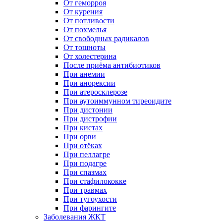
От геморроя
От курения
От потливости
От похмелья
От свободных радикалов
От тошноты
От холестерина
После приёма антибиотиков
При анемии
При анорексии
При атеросклерозе
При аутоиммунном тиреоидите
При дистонии
При дистрофии
При кистах
При орви
При отёках
При пеллагре
При подагре
При спазмах
При стафилококке
При травмах
При тугоухости
При фарингите
Заболевания ЖКТ