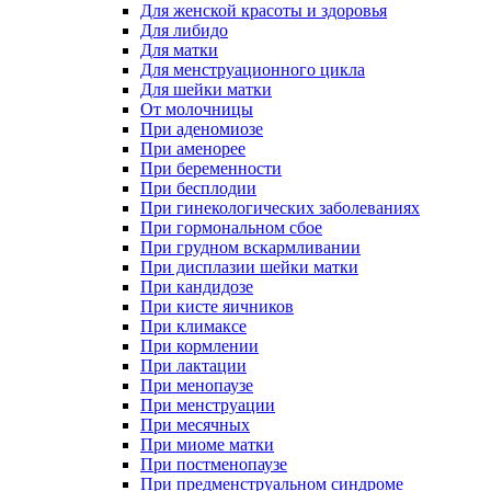
Для женской красоты и здоровья
Для либидо
Для матки
Для менструационного цикла
Для шейки матки
От молочницы
При аденомиозе
При аменорее
При беременности
При бесплодии
При гинекологических заболеваниях
При гормональном сбое
При грудном вскармливании
При дисплазии шейки матки
При кандидозе
При кисте яичников
При климаксе
При кормлении
При лактации
При менопаузе
При менструации
При месячных
При миоме матки
При постменопаузе
При предменструальном синдроме