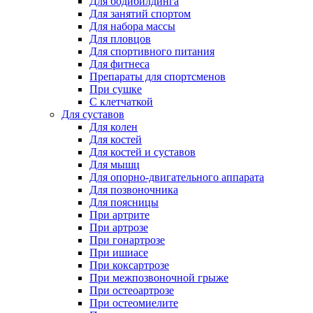
Для бодибилдинга
Для занятий спортом
Для набора массы
Для пловцов
Для спортивного питания
Для фитнеса
Препараты для спортсменов
При сушке
С клетчаткой
Для суставов
Для колен
Для костей
Для костей и суставов
Для мышц
Для опорно-двигательного аппарата
Для позвоночника
Для поясницы
При артрите
При артрозе
При гонартрозе
При ишиасе
При коксартрозе
При межпозвоночной грыже
При остеоартрозе
При остеомиелите