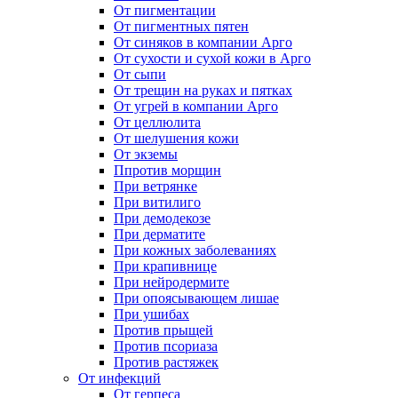
От пигментации
От пигментных пятен
От синяков в компании Арго
От сухости и сухой кожи в Арго
От сыпи
От трещин на руках и пятках
От угрей в компании Арго
От целлюлита
От шелушения кожи
От экземы
Ппротив морщин
При ветрянке
При витилиго
При демодекозе
При дерматите
При кожных заболеваниях
При крапивнице
При нейродермите
При опоясывающем лишае
При ушибах
Против прыщей
Против псориаза
Против растяжек
От инфекций
От герпеса