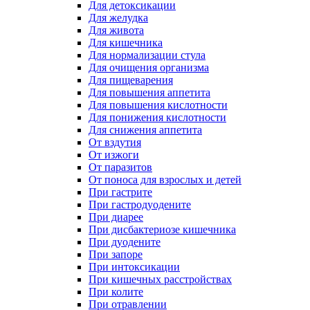
Для детоксикации
Для желудка
Для живота
Для кишечника
Для нормализации стула
Для очищения организма
Для пищеварения
Для повышения аппетита
Для повышения кислотности
Для понижения кислотности
Для снижения аппетита
От вздутия
От изжоги
От паразитов
От поноса для взрослых и детей
При гастрите
При гастродуодените
При диарее
При дисбактериозе кишечника
При дуодените
При запоре
При интоксикации
При кишечных расстройствах
При колите
При отравлении