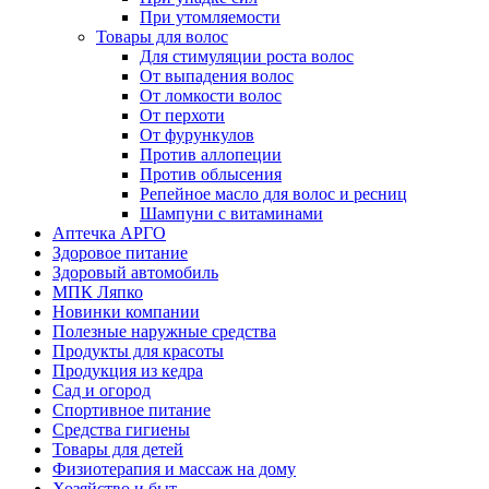
При утомляемости
Товары для волос
Для стимуляции роста волос
От выпадения волос
От ломкости волос
От перхоти
От фурункулов
Против аллопеции
Против облысения
Репейное масло для волос и ресниц
Шампуни с витаминами
Аптечка АРГО
Здоровое питание
Здоровый автомобиль
МПК Ляпко
Новинки компании
Полезные наружные средства
Продукты для красоты
Продукция из кедра
Сад и огород
Спортивное питание
Средства гигиены
Товары для детей
Физиотерапия и массаж на дому
Хозяйство и быт