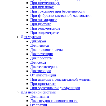
При пременопаузе
При приливах
При токсикозе при беременности
При фиброзно-кистозной мастопатии
При хламидиозе
При цистите
При эндометриозе
При эндометрите
Для мужчин
Для мужа
Для пениса
Для полового члена
Для потенции
Для простаты
Для секса
Для тестостерона
Для эрекции
От импотенции
При аденоме предстательной железы
При простатите
При эректильной дисфункции
Для нервной системы
Для памяти
Для сосудов головного мозга
От апатии