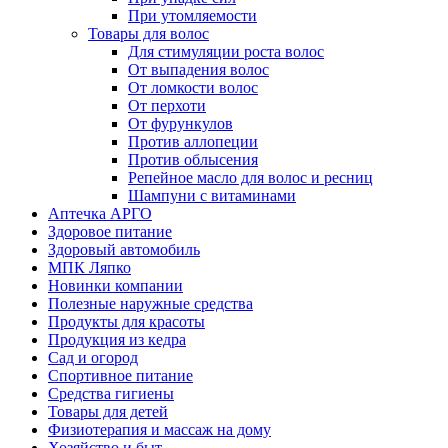
При утомляемости
Товары для волос
Для стимуляции роста волос
От выпадения волос
От ломкости волос
От перхоти
От фурункулов
Против аллопеции
Против облысения
Репейное масло для волос и ресниц
Шампуни с витаминами
Аптечка АРГО
Здоровое питание
Здоровый автомобиль
МПК Ляпко
Новинки компании
Полезные наружные средства
Продукты для красоты
Продукция из кедра
Сад и огород
Спортивное питание
Средства гигиены
Товары для детей
Физиотерапия и массаж на дому
Хозяйство и быт