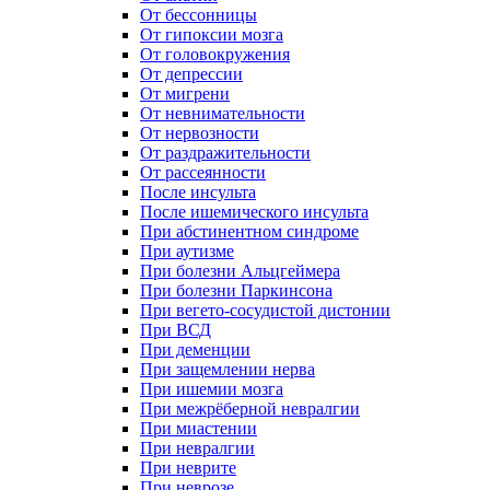
От бессонницы
От гипоксии мозга
От головокружения
От депрессии
От мигрени
От невнимательности
От нервозности
От раздражительности
От рассеянности
После инсульта
После ишемического инсульта
При абстинентном синдроме
При аутизме
При болезни Альцгеймера
При болезни Паркинсона
При вегето-сосудистой дистонии
При ВСД
При деменции
При защемлении нерва
При ишемии мозга
При межрёберной невралгии
При миастении
При невралгии
При неврите
При неврозе