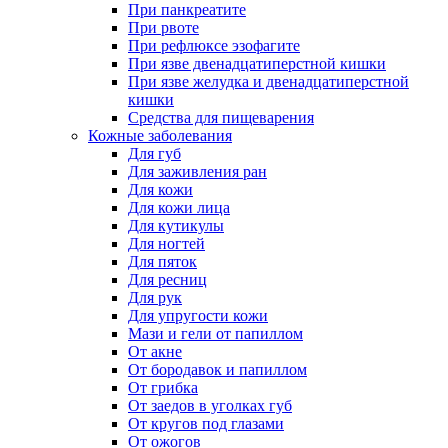
При панкреатите
При рвоте
При рефлюксе эзофагите
При язве двенадцатиперстной кишки
При язве желудка и двенадцатиперстной
кишки
Средства для пищеварения
Кожные заболевания
Для губ
Для заживления ран
Для кожи
Для кожи лица
Для кутикулы
Для ногтей
Для пяток
Для ресниц
Для рук
Для упругости кожи
Мази и гели от папиллом
От акне
От бородавок и папиллом
От грибка
От заедов в уголках губ
От кругов под глазами
От ожогов