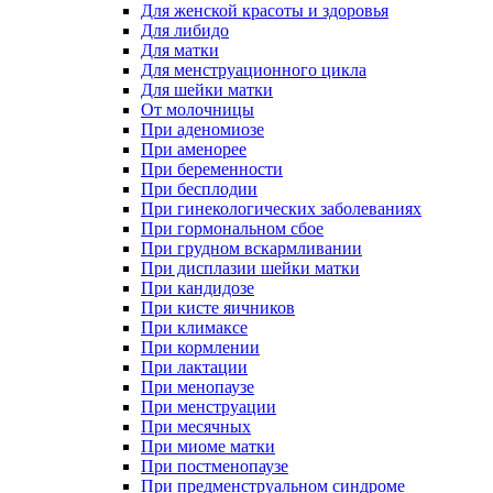
Для женской красоты и здоровья
Для либидо
Для матки
Для менструационного цикла
Для шейки матки
От молочницы
При аденомиозе
При аменорее
При беременности
При бесплодии
При гинекологических заболеваниях
При гормональном сбое
При грудном вскармливании
При дисплазии шейки матки
При кандидозе
При кисте яичников
При климаксе
При кормлении
При лактации
При менопаузе
При менструации
При месячных
При миоме матки
При постменопаузе
При предменструальном синдроме