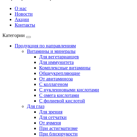
О нас
Новости
Акции
Контакты
Категории
Продукция по направлениям
Витамины и минералы
Для вегетарианцев
Для иммунитета
Комплексные витамины
Общеукрепляющие
От авитаминоза
С коллагеном
С нуклеиновыми кислотами
С омега кислотами
С фолиевой кислотой
Для глаз
Для зрения
Для сетчатки
От ячменя
При астигматизме
При близорукости