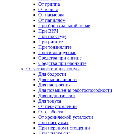
От гриппа
От кашля
От насморка
От папиллом
При бронхиальной астме
При ВИЧ
При простуде
При рините
При тонзиллите
Противовирусные
Средства при ангине
Средства при бронхите
От усталости и для тонуса
Для бодрости
Для выносливости
Для настроения
Для повышения работоспособности
Для поднятия сил
Для тонуса
От переутомлении
От слабости
От хронической усталости
При нагрузках
При нервном истощении
При упадке сил