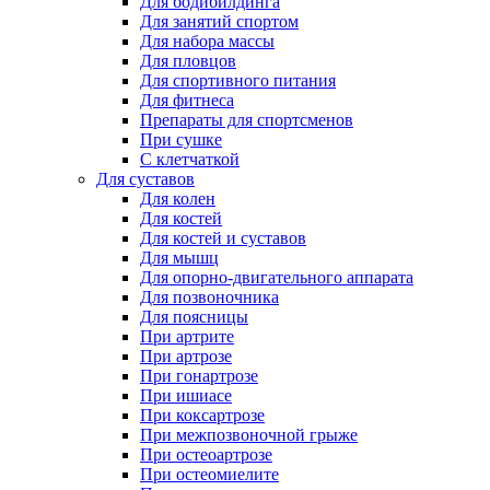
Для бодибилдинга
Для занятий спортом
Для набора массы
Для пловцов
Для спортивного питания
Для фитнеса
Препараты для спортсменов
При сушке
С клетчаткой
Для суставов
Для колен
Для костей
Для костей и суставов
Для мышц
Для опорно-двигательного аппарата
Для позвоночника
Для поясницы
При артрите
При артрозе
При гонартрозе
При ишиасе
При коксартрозе
При межпозвоночной грыже
При остеоартрозе
При остеомиелите