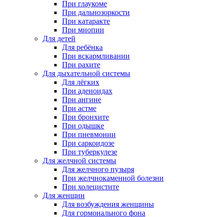
При глаукоме
При дальнозоркости
При катаракте
При миопии
Для детей
Для ребёнка
При вскармливании
При рахите
Для дыхательной системы
Для лёгких
При аденоидах
При ангине
При астме
При бронхите
При одышке
При пневмонии
При саркоидозе
При туберкулезе
Для желчной системы
Для желчного пузыря
При желчнокаменной болезни
При холецистите
Для женщин
Для возбуждения женщины
Для гормонального фона