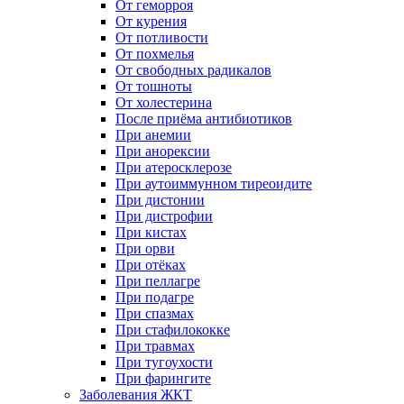
От геморроя
От курения
От потливости
От похмелья
От свободных радикалов
От тошноты
От холестерина
После приёма антибиотиков
При анемии
При анорексии
При атеросклерозе
При аутоиммунном тиреоидите
При дистонии
При дистрофии
При кистах
При орви
При отёках
При пеллагре
При подагре
При спазмах
При стафилококке
При травмах
При тугоухости
При фарингите
Заболевания ЖКТ