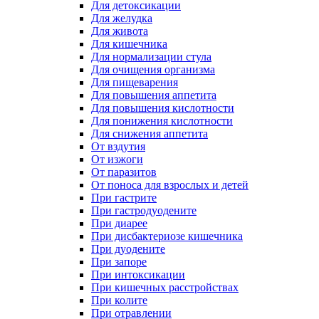
Для детоксикации
Для желудка
Для живота
Для кишечника
Для нормализации стула
Для очищения организма
Для пищеварения
Для повышения аппетита
Для повышения кислотности
Для понижения кислотности
Для снижения аппетита
От вздутия
От изжоги
От паразитов
От поноса для взрослых и детей
При гастрите
При гастродуодените
При диарее
При дисбактериозе кишечника
При дуодените
При запоре
При интоксикации
При кишечных расстройствах
При колите
При отравлении