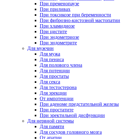
При пременопаузе
При приливах
При токсикозе при беременности
При фиброзно-кистозной мастопатии
При хламидиозе
При цистите
При эндометриозе
При эндометрите
Для мужчин
Для мужа
Для пениса
Для полового члена
Для потенции
Для простаты
Для секса
Для тестостерона
Для эрекции
От импотенции
При аденоме предстательной железы
При простатите
При эректильной дисфункции
Для нервной системы
Для памяти
Для сосудов головного мозга
От апатии