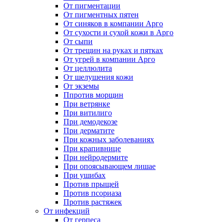
От пигментации
От пигментных пятен
От синяков в компании Арго
От сухости и сухой кожи в Арго
От сыпи
От трещин на руках и пятках
От угрей в компании Арго
От целлюлита
От шелушения кожи
От экземы
Ппротив морщин
При ветрянке
При витилиго
При демодекозе
При дерматите
При кожных заболеваниях
При крапивнице
При нейродермите
При опоясывающем лишае
При ушибах
Против прыщей
Против псориаза
Против растяжек
От инфекций
От герпеса