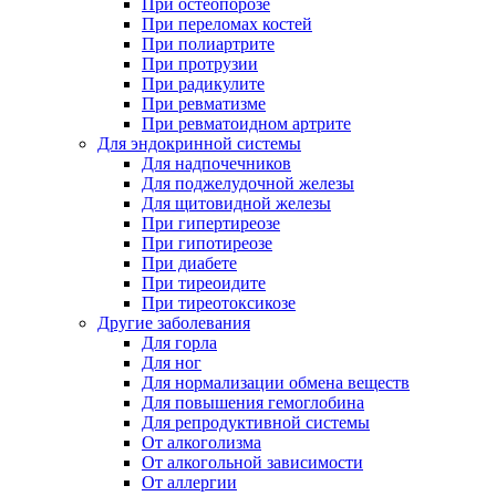
При остеопорозе
При переломах костей
При полиартрите
При протрузии
При радикулите
При ревматизме
При ревматоидном артрите
Для эндокринной системы
Для надпочечников
Для поджелудочной железы
Для щитовидной железы
При гипертиреозе
При гипотиреозе
При диабете
При тиреоидите
При тиреотоксикозе
Другие заболевания
Для горла
Для ног
Для нормализации обмена веществ
Для повышения гемоглобина
Для репродуктивной системы
От алкоголизма
От алкогольной зависимости
От аллергии