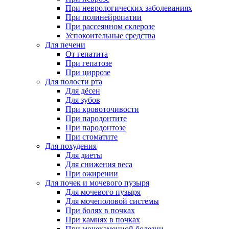
При неврологических заболеваниях
При полинейропатии
При рассеянном склерозе
Успокоительные средства
Для печени
От гепатита
При гепатозе
При циррозе
Для полости рта
Для дёсен
Для зубов
При кровоточивости
При пародонтите
При пародонтозе
При стоматите
Для похудения
Для диеты
Для снижения веса
При ожирении
Для почек и мочевого пузыря
Для мочевого пузыря
Для мочеполовой системы
При болях в почках
При камнях в почках
При мочекаменной болезни