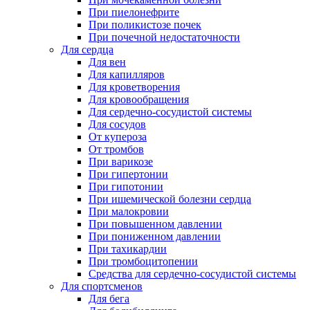
При пиелонефрите
При поликистозе почек
При почечной недостаточности
Для сердца
Для вен
Для капилляров
Для кроветворения
Для кровообращения
Для сердечно-сосудистой системы
Для сосудов
От купероза
От тромбов
При варикозе
При гипертонии
При гипотонии
При ишемической болезни сердца
При малокровии
При повышенном давлении
При пониженном давлении
При тахикардии
При тромбоцитопении
Средства для сердечно-сосудистой системы
Для спортсменов
Для бега