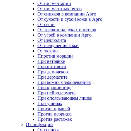
От пигментации
От пигментных пятен
От синяков в компании Арго
От сухости и сухой кожи в Арго
От сыпи
От трещин на руках и пятках
От угрей в компании Арго
От целлюлита
От шелушения кожи
От экземы
Ппротив морщин
При ветрянке
При витилиго
При демодекозе
При дерматите
При кожных заболеваниях
При крапивнице
При нейродермите
При опоясывающем лишае
При ушибах
Против прыщей
Против псориаза
Против растяжек
От инфекций
От герпеса