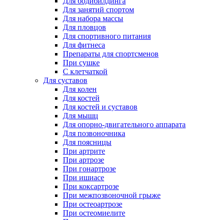
Для бодибилдинга
Для занятий спортом
Для набора массы
Для пловцов
Для спортивного питания
Для фитнеса
Препараты для спортсменов
При сушке
С клетчаткой
Для суставов
Для колен
Для костей
Для костей и суставов
Для мышц
Для опорно-двигательного аппарата
Для позвоночника
Для поясницы
При артрите
При артрозе
При гонартрозе
При ишиасе
При коксартрозе
При межпозвоночной грыже
При остеоартрозе
При остеомиелите