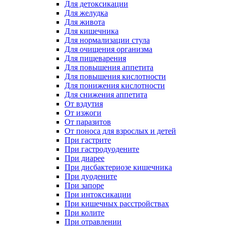
Для детоксикации
Для желудка
Для живота
Для кишечника
Для нормализации стула
Для очищения организма
Для пищеварения
Для повышения аппетита
Для повышения кислотности
Для понижения кислотности
Для снижения аппетита
От вздутия
От изжоги
От паразитов
От поноса для взрослых и детей
При гастрите
При гастродуодените
При диарее
При дисбактериозе кишечника
При дуодените
При запоре
При интоксикации
При кишечных расстройствах
При колите
При отравлении