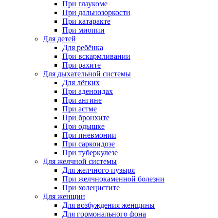
При глаукоме
При дальнозоркости
При катаракте
При миопии
Для детей
Для ребёнка
При вскармливании
При рахите
Для дыхательной системы
Для лёгких
При аденоидах
При ангине
При астме
При бронхите
При одышке
При пневмонии
При саркоидозе
При туберкулезе
Для желчной системы
Для желчного пузыря
При желчнокаменной болезни
При холецистите
Для женщин
Для возбуждения женщины
Для гормонального фона