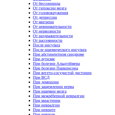
От бессонницы
От гипоксии мозга
От головокружения
От депрессии
От мигрени
От невнимательности
От нервозности
От раздражительности
От рассеянности
После инсульта
После ишемического инсульта
При абстинентном синдроме
При аутизме
При болезни Альцгеймера
При болезни Паркинсона
При вегето-сосудистой дистонии
При ВСД
При деменции
При защемлении нерва
При ишемии мозга
При межрёберной невралгии
При миастении
При невралгии
При неврите
При неврозе