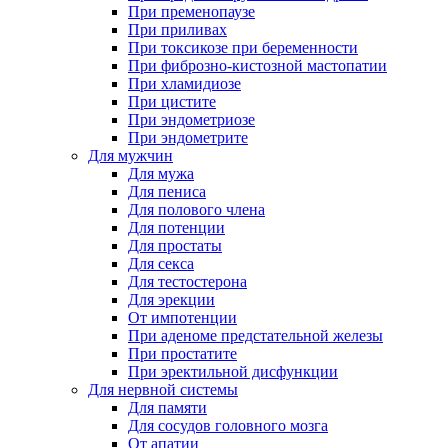
При пременопаузе
При приливах
При токсикозе при беременности
При фиброзно-кистозной мастопатии
При хламидиозе
При цистите
При эндометриозе
При эндометрите
Для мужчин
Для мужа
Для пениса
Для полового члена
Для потенции
Для простаты
Для секса
Для тестостерона
Для эрекции
От импотенции
При аденоме предстательной железы
При простатите
При эректильной дисфункции
Для нервной системы
Для памяти
Для сосудов головного мозга
От апатии