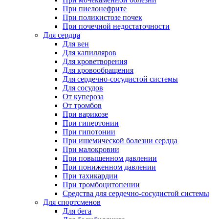
При пиелонефрите
При поликистозе почек
При почечной недостаточности
Для сердца
Для вен
Для капилляров
Для кроветворения
Для кровообращения
Для сердечно-сосудистой системы
Для сосудов
От купероза
От тромбов
При варикозе
При гипертонии
При гипотонии
При ишемической болезни сердца
При малокровии
При повышенном давлении
При пониженном давлении
При тахикардии
При тромбоцитопении
Средства для сердечно-сосудистой системы
Для спортсменов
Для бега