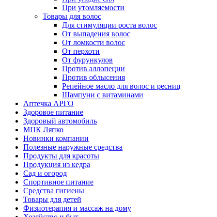
При утомляемости
Товары для волос
Для стимуляции роста волос
От выпадения волос
От ломкости волос
От перхоти
От фурункулов
Против аллопеции
Против облысения
Репейное масло для волос и ресниц
Шампуни с витаминами
Аптечка АРГО
Здоровое питание
Здоровый автомобиль
МПК Ляпко
Новинки компании
Полезные наружные средства
Продукты для красоты
Продукция из кедра
Сад и огород
Спортивное питание
Средства гигиены
Товары для детей
Физиотерапия и массаж на дому
Хозяйство и быт