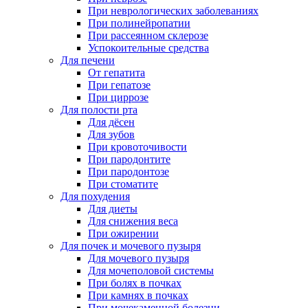
При неврологических заболеваниях
При полинейропатии
При рассеянном склерозе
Успокоительные средства
Для печени
От гепатита
При гепатозе
При циррозе
Для полости рта
Для дёсен
Для зубов
При кровоточивости
При пародонтите
При пародонтозе
При стоматите
Для похудения
Для диеты
Для снижения веса
При ожирении
Для почек и мочевого пузыря
Для мочевого пузыря
Для мочеполовой системы
При болях в почках
При камнях в почках
При мочекаменной болезни