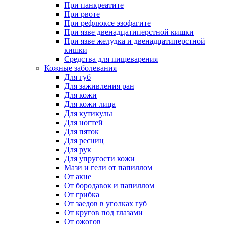
При панкреатите
При рвоте
При рефлюксе эзофагите
При язве двенадцатиперстной кишки
При язве желудка и двенадцатиперстной
кишки
Средства для пищеварения
Кожные заболевания
Для губ
Для заживления ран
Для кожи
Для кожи лица
Для кутикулы
Для ногтей
Для пяток
Для ресниц
Для рук
Для упругости кожи
Мази и гели от папиллом
От акне
От бородавок и папиллом
От грибка
От заедов в уголках губ
От кругов под глазами
От ожогов