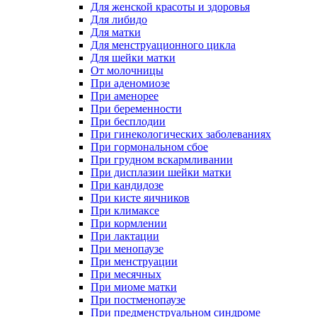
Для женской красоты и здоровья
Для либидо
Для матки
Для менструационного цикла
Для шейки матки
От молочницы
При аденомиозе
При аменорее
При беременности
При бесплодии
При гинекологических заболеваниях
При гормональном сбое
При грудном вскармливании
При дисплазии шейки матки
При кандидозе
При кисте яичников
При климаксе
При кормлении
При лактации
При менопаузе
При менструации
При месячных
При миоме матки
При постменопаузе
При предменструальном синдроме