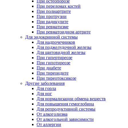
При остеопорозе
При переломах костей
При полиартрите
При протрузии
При радикулите
При ревматизме
При ревматоидном артрите
Для эндокринной системы
Для надпочечников
Для поджелудочной железы
Для щитовидной железы
При гипертиреозе
При гипотиреозе
При диабете
При тиреоидите
При тиреотоксикозе
Другие заболевания
Для горла
Для ног
Для нормализации обмена веществ
Для повышения гемоглобина
Для репродуктивной системы
От алкоголизма
От алкогольной зависимости
От аллергии