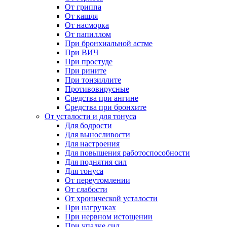
От гриппа
От кашля
От насморка
От папиллом
При бронхиальной астме
При ВИЧ
При простуде
При рините
При тонзиллите
Противовирусные
Средства при ангине
Средства при бронхите
От усталости и для тонуса
Для бодрости
Для выносливости
Для настроения
Для повышения работоспособности
Для поднятия сил
Для тонуса
От переутомлении
От слабости
От хронической усталости
При нагрузках
При нервном истощении
При упадке сил