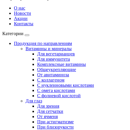
О нас
Новости
Акции
Контакты
Категории
Продукция по направлениям
Витамины и минералы
Для вегетарианцев
Для иммунитета
Комплексные витамины
Общеукрепляющие
От авитаминоза
С коллагеном
С нуклеиновыми кислотами
С омега кислотами
С фолиевой кислотой
Для глаз
Для зрения
Для сетчатки
От ячменя
При астигматизме
При близорукости