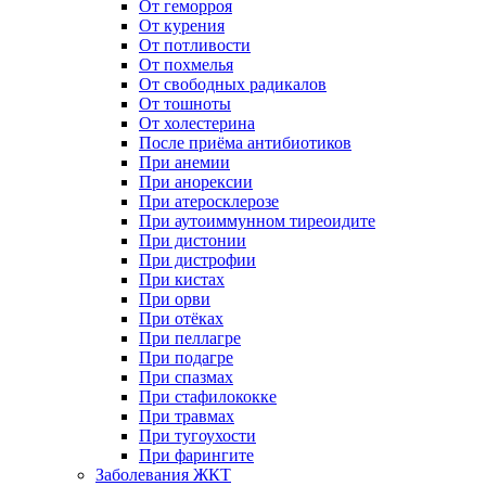
От геморроя
От курения
От потливости
От похмелья
От свободных радикалов
От тошноты
От холестерина
После приёма антибиотиков
При анемии
При анорексии
При атеросклерозе
При аутоиммунном тиреоидите
При дистонии
При дистрофии
При кистах
При орви
При отёках
При пеллагре
При подагре
При спазмах
При стафилококке
При травмах
При тугоухости
При фарингите
Заболевания ЖКТ