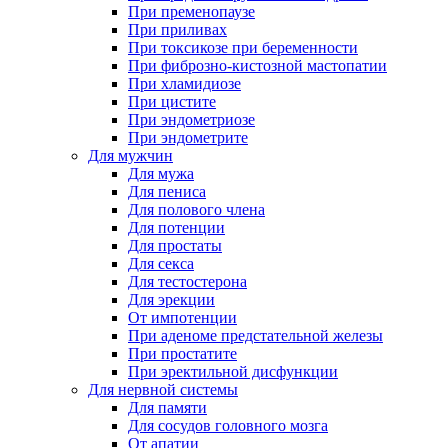
При пременопаузе
При приливах
При токсикозе при беременности
При фиброзно-кистозной мастопатии
При хламидиозе
При цистите
При эндометриозе
При эндометрите
Для мужчин
Для мужа
Для пениса
Для полового члена
Для потенции
Для простаты
Для секса
Для тестостерона
Для эрекции
От импотенции
При аденоме предстательной железы
При простатите
При эректильной дисфункции
Для нервной системы
Для памяти
Для сосудов головного мозга
От апатии