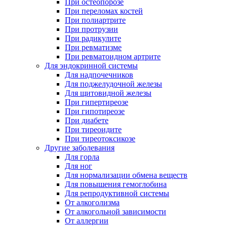
При остеопорозе
При переломах костей
При полиартрите
При протрузии
При радикулите
При ревматизме
При ревматоидном артрите
Для эндокринной системы
Для надпочечников
Для поджелудочной железы
Для щитовидной железы
При гипертиреозе
При гипотиреозе
При диабете
При тиреоидите
При тиреотоксикозе
Другие заболевания
Для горла
Для ног
Для нормализации обмена веществ
Для повышения гемоглобина
Для репродуктивной системы
От алкоголизма
От алкогольной зависимости
От аллергии