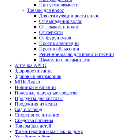
При утомляемости
Товары для волос
Для стимуляции роста волос
От выпадения волос
От ломкости волос
От перхоти
От фурункулов
Против аллопеции
Против облысения
Репейное масло для волос и ресниц
Шампуни с витаминами
Аптечка АРГО
Здоровое питание
Здоровый автомобиль
МПК Ляпко
Новинки компании
Полезные наружные средства
Продукты для красоты
Продукция из кедра
Сад и огород
Спортивное питание
Средства гигиены
Товары для детей
Физиотерапия и массаж на дому
Хозяйство и быт