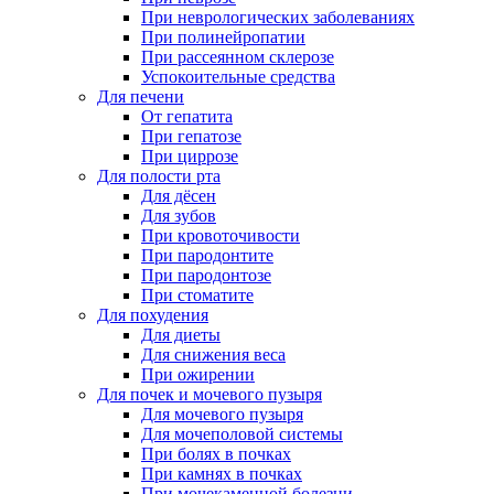
При неврологических заболеваниях
При полинейропатии
При рассеянном склерозе
Успокоительные средства
Для печени
От гепатита
При гепатозе
При циррозе
Для полости рта
Для дёсен
Для зубов
При кровоточивости
При пародонтите
При пародонтозе
При стоматите
Для похудения
Для диеты
Для снижения веса
При ожирении
Для почек и мочевого пузыря
Для мочевого пузыря
Для мочеполовой системы
При болях в почках
При камнях в почках
При мочекаменной болезни