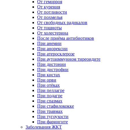
От геморроя
От курения
От потливости
От похмелья
От свободных радикалов
От тошноты
От холестерина
После приёма антибиотиков
При анемии
При анорексии
При атеросклерозе
При аутоиммунном тиреоидите
При дистонии
При дистрофии
При кистах
При орви
При отёках
При пеллагре
При подагре
При спазмах
При стафилококке
При травмах
При тугоухости
При фарингите
Заболевания ЖКТ