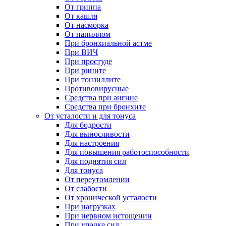
От гриппа
От кашля
От насморка
От папиллом
При бронхиальной астме
При ВИЧ
При простуде
При рините
При тонзиллите
Противовирусные
Средства при ангине
Средства при бронхите
От усталости и для тонуса
Для бодрости
Для выносливости
Для настроения
Для повышения работоспособности
Для поднятия сил
Для тонуса
От переутомлении
От слабости
От хронической усталости
При нагрузках
При нервном истощении
При упадке сил