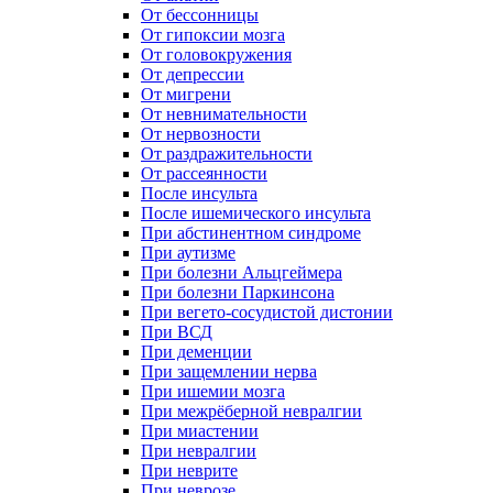
От бессонницы
От гипоксии мозга
От головокружения
От депрессии
От мигрени
От невнимательности
От нервозности
От раздражительности
От рассеянности
После инсульта
После ишемического инсульта
При абстинентном синдроме
При аутизме
При болезни Альцгеймера
При болезни Паркинсона
При вегето-сосудистой дистонии
При ВСД
При деменции
При защемлении нерва
При ишемии мозга
При межрёберной невралгии
При миастении
При невралгии
При неврите
При неврозе