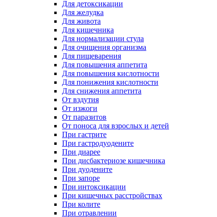
Для детоксикации
Для желудка
Для живота
Для кишечника
Для нормализации стула
Для очищения организма
Для пищеварения
Для повышения аппетита
Для повышения кислотности
Для понижения кислотности
Для снижения аппетита
От вздутия
От изжоги
От паразитов
От поноса для взрослых и детей
При гастрите
При гастродуодените
При диарее
При дисбактериозе кишечника
При дуодените
При запоре
При интоксикации
При кишечных расстройствах
При колите
При отравлении