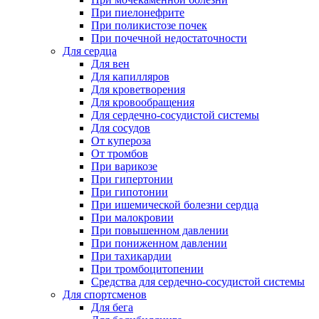
При пиелонефрите
При поликистозе почек
При почечной недостаточности
Для сердца
Для вен
Для капилляров
Для кроветворения
Для кровообращения
Для сердечно-сосудистой системы
Для сосудов
От купероза
От тромбов
При варикозе
При гипертонии
При гипотонии
При ишемической болезни сердца
При малокровии
При повышенном давлении
При пониженном давлении
При тахикардии
При тромбоцитопении
Средства для сердечно-сосудистой системы
Для спортсменов
Для бега