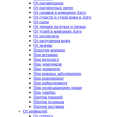
От пигментации
От пигментных пятен
От синяков в компании Арго
От сухости и сухой кожи в Арго
От сыпи
От трещин на руках и пятках
От угрей в компании Арго
От целлюлита
От шелушения кожи
От экземы
Ппротив морщин
При ветрянке
При витилиго
При демодекозе
При дерматите
При кожных заболеваниях
При крапивнице
При нейродермите
При опоясывающем лишае
При ушибах
Против прыщей
Против псориаза
Против растяжек
От инфекций
От герпеса