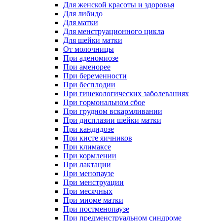
Для женской красоты и здоровья
Для либидо
Для матки
Для менструационного цикла
Для шейки матки
От молочницы
При аденомиозе
При аменорее
При беременности
При бесплодии
При гинекологических заболеваниях
При гормональном сбое
При грудном вскармливании
При дисплазии шейки матки
При кандидозе
При кисте яичников
При климаксе
При кормлении
При лактации
При менопаузе
При менструации
При месячных
При миоме матки
При постменопаузе
При предменструальном синдроме