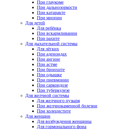
При глаукоме
При дальнозоркости
При катаракте
При миопии
Для детей
Для ребёнка
При вскармливании
При рахите
Для дыхательной системы
Для лёгких
При аденоидах
При ангине
При астме
При бронхите
При одышке
При пневмонии
При саркоидозе
При туберкулезе
Для желчной системы
Для желчного пузыря
При желчнокаменной болезни
При холецистите
Для женщин
Для возбуждения женщины
Для гормонального фона