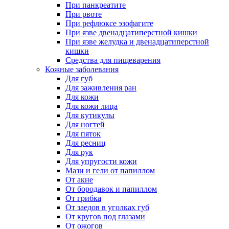
При панкреатите
При рвоте
При рефлюксе эзофагите
При язве двенадцатиперстной кишки
При язве желудка и двенадцатиперстной
кишки
Средства для пищеварения
Кожные заболевания
Для губ
Для заживления ран
Для кожи
Для кожи лица
Для кутикулы
Для ногтей
Для пяток
Для ресниц
Для рук
Для упругости кожи
Мази и гели от папиллом
От акне
От бородавок и папиллом
От грибка
От заедов в уголках губ
От кругов под глазами
От ожогов