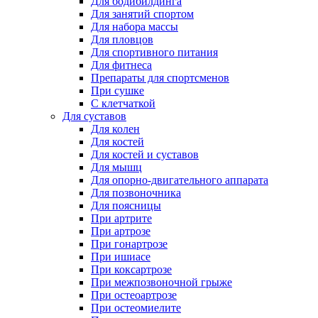
Для бодибилдинга
Для занятий спортом
Для набора массы
Для пловцов
Для спортивного питания
Для фитнеса
Препараты для спортсменов
При сушке
С клетчаткой
Для суставов
Для колен
Для костей
Для костей и суставов
Для мышц
Для опорно-двигательного аппарата
Для позвоночника
Для поясницы
При артрите
При артрозе
При гонартрозе
При ишиасе
При коксартрозе
При межпозвоночной грыже
При остеоартрозе
При остеомиелите