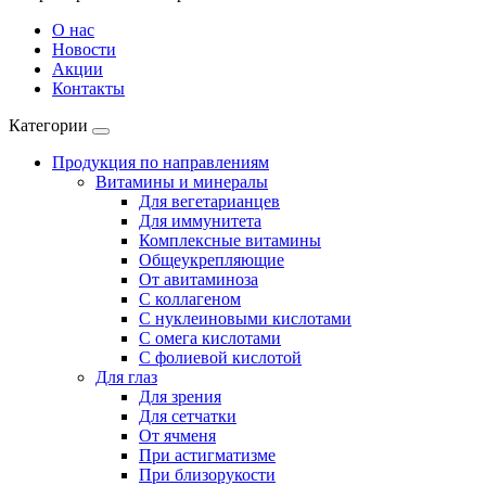
О нас
Новости
Акции
Контакты
Категории
Продукция по направлениям
Витамины и минералы
Для вегетарианцев
Для иммунитета
Комплексные витамины
Общеукрепляющие
От авитаминоза
С коллагеном
С нуклеиновыми кислотами
С омега кислотами
С фолиевой кислотой
Для глаз
Для зрения
Для сетчатки
От ячменя
При астигматизме
При близорукости