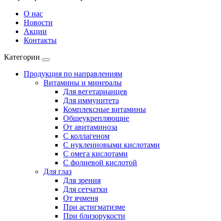
О нас
Новости
Акции
Контакты
Категории
Продукция по направлениям
Витамины и минералы
Для вегетарианцев
Для иммунитета
Комплексные витамины
Общеукрепляющие
От авитаминоза
С коллагеном
С нуклеиновыми кислотами
С омега кислотами
С фолиевой кислотой
Для глаз
Для зрения
Для сетчатки
От ячменя
При астигматизме
При близорукости