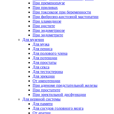
При пременопаузе
При приливах
При токсикозе при беременности
При фиброзно-кистозной мастопатии
При хламидиозе
При цистите
При эндометриозе
При эндометрите
Для мужчин
Для мужа
Для пениса
Для полового члена
Для потенции
Для простаты
Для секса
Для тестостерона
Для эрекции
От импотенции
При аденоме предстательной железы
При простатите
При эректильной дисфункции
Для нервной системы
Для памяти
Для сосудов головного мозга
От апатии