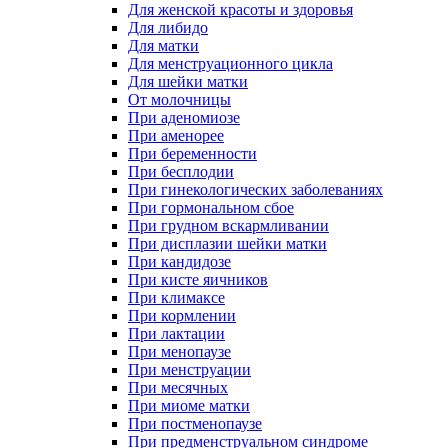
Для женской красоты и здоровья
Для либидо
Для матки
Для менструационного цикла
Для шейки матки
От молочницы
При аденомиозе
При аменорее
При беременности
При бесплодии
При гинекологических заболеваниях
При гормональном сбое
При грудном вскармливании
При дисплазии шейки матки
При кандидозе
При кисте яичников
При климаксе
При кормлении
При лактации
При менопаузе
При менструации
При месячных
При миоме матки
При постменопаузе
При предменструальном синдроме