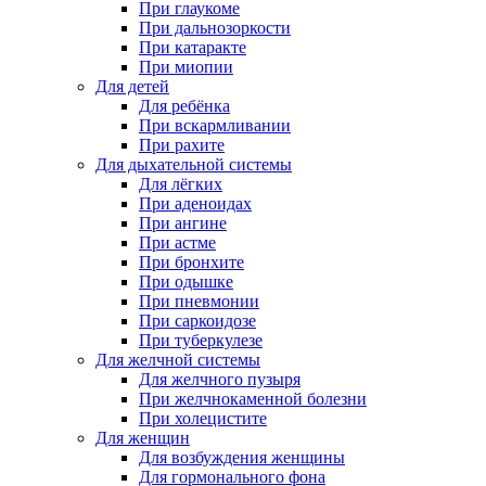
При глаукоме
При дальнозоркости
При катаракте
При миопии
Для детей
Для ребёнка
При вскармливании
При рахите
Для дыхательной системы
Для лёгких
При аденоидах
При ангине
При астме
При бронхите
При одышке
При пневмонии
При саркоидозе
При туберкулезе
Для желчной системы
Для желчного пузыря
При желчнокаменной болезни
При холецистите
Для женщин
Для возбуждения женщины
Для гормонального фона