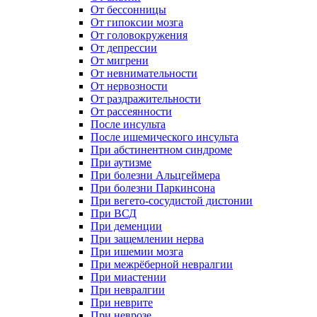
От бессонницы
От гипоксии мозга
От головокружения
От депрессии
От мигрени
От невнимательности
От нервозности
От раздражительности
От рассеянности
После инсульта
После ишемического инсульта
При абстинентном синдроме
При аутизме
При болезни Альцгеймера
При болезни Паркинсона
При вегето-сосудистой дистонии
При ВСД
При деменции
При защемлении нерва
При ишемии мозга
При межрёберной невралгии
При миастении
При невралгии
При неврите
При неврозе