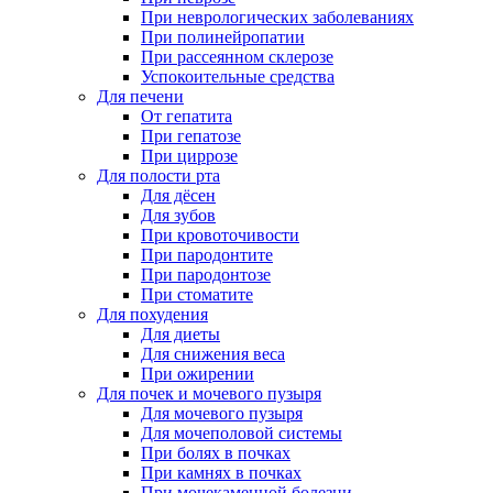
При неврологических заболеваниях
При полинейропатии
При рассеянном склерозе
Успокоительные средства
Для печени
От гепатита
При гепатозе
При циррозе
Для полости рта
Для дёсен
Для зубов
При кровоточивости
При пародонтите
При пародонтозе
При стоматите
Для похудения
Для диеты
Для снижения веса
При ожирении
Для почек и мочевого пузыря
Для мочевого пузыря
Для мочеполовой системы
При болях в почках
При камнях в почках
При мочекаменной болезни