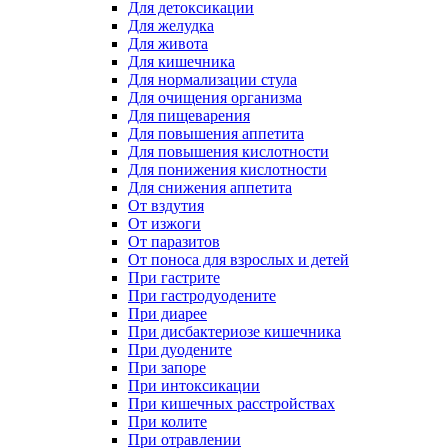
Для детоксикации
Для желудка
Для живота
Для кишечника
Для нормализации стула
Для очищения организма
Для пищеварения
Для повышения аппетита
Для повышения кислотности
Для понижения кислотности
Для снижения аппетита
От вздутия
От изжоги
От паразитов
От поноса для взрослых и детей
При гастрите
При гастродуодените
При диарее
При дисбактериозе кишечника
При дуодените
При запоре
При интоксикации
При кишечных расстройствах
При колите
При отравлении