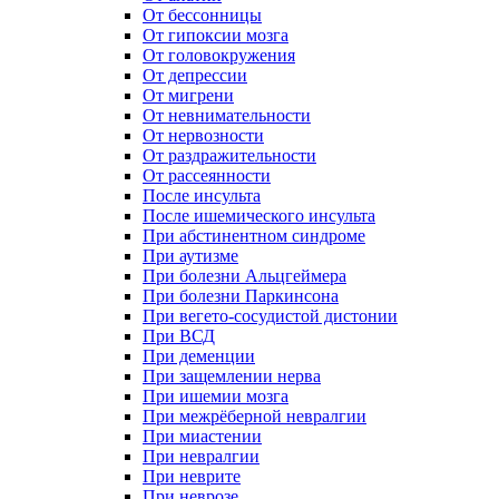
От бессонницы
От гипоксии мозга
От головокружения
От депрессии
От мигрени
От невнимательности
От нервозности
От раздражительности
От рассеянности
После инсульта
После ишемического инсульта
При абстинентном синдроме
При аутизме
При болезни Альцгеймера
При болезни Паркинсона
При вегето-сосудистой дистонии
При ВСД
При деменции
При защемлении нерва
При ишемии мозга
При межрёберной невралгии
При миастении
При невралгии
При неврите
При неврозе