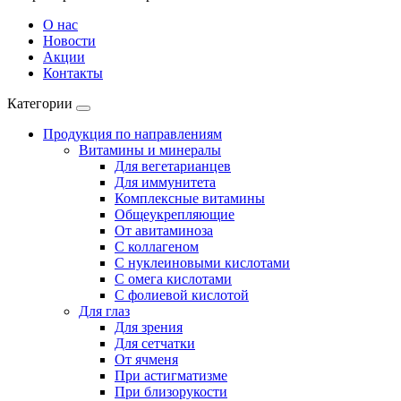
О нас
Новости
Акции
Контакты
Категории
Продукция по направлениям
Витамины и минералы
Для вегетарианцев
Для иммунитета
Комплексные витамины
Общеукрепляющие
От авитаминоза
С коллагеном
С нуклеиновыми кислотами
С омега кислотами
С фолиевой кислотой
Для глаз
Для зрения
Для сетчатки
От ячменя
При астигматизме
При близорукости