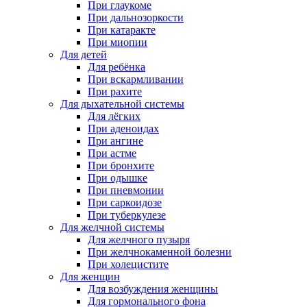
При глаукоме
При дальнозоркости
При катаракте
При миопии
Для детей
Для ребёнка
При вскармливании
При рахите
Для дыхательной системы
Для лёгких
При аденоидах
При ангине
При астме
При бронхите
При одышке
При пневмонии
При саркоидозе
При туберкулезе
Для желчной системы
Для желчного пузыря
При желчнокаменной болезни
При холецистите
Для женщин
Для возбуждения женщины
Для гормонального фона