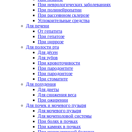
При неврологических заболеваниях
При полинейропатии
При рассеянном склерозе
Успокоительные средства
Для печени
От гепатита
При гепатозе
При циррозе
Для полости рта
Для дёсен
Для зубов
При кровоточивости
При пародонтите
При пародонтозе
При стоматите
Для похудения
Для диеты
Для снижения веса
При ожирении
Для почек и мочевого пузыря
Для мочевого пузыря
Для мочеполовой системы
При болях в почках
При камнях в почках
При мочекаменной болезни