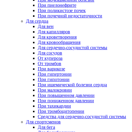
При пиелонефрите
При поликистозе почек
При почечной недостаточности
Для сердца
Для вен
Для капилляров
Для кроветворения
Для кровообращения
Для сердечно-сосудистой системы
Для сосудов
От купероза
От тромбов
При варикозе
При гипертонии
При гипотонии
При ишемической болезни сердца
При малокровии
При повышенном давлении
При пониженном давлении
При тахикардии
При тромбоцитопении
Средства для сердечно-сосудистой системы
Для спортсменов
Для бега