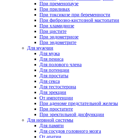
При пременопаузе
При приливах
При токсикозе при беременности
При фиброзно-кистозной мастопатии
При хламидиозе
При цистите
При эндометриозе
При эндометрите
Для мужчин
Для мужа
Для пениса
Для полового члена
Для потенции
Для простаты
Для секса
Для тестостерона
Для эрекции
От импотенции
При аденоме предстательной железы
При простатите
При эректильной дисфункции
Для нервной системы
Для памяти
Для сосудов головного мозга
От апатии