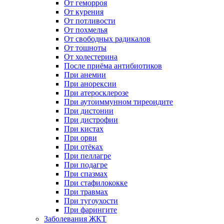
От геморроя
От курения
От потливости
От похмелья
От свободных радикалов
От тошноты
От холестерина
После приёма антибиотиков
При анемии
При анорексии
При атеросклерозе
При аутоиммунном тиреоидите
При дистонии
При дистрофии
При кистах
При орви
При отёках
При пеллагре
При подагре
При спазмах
При стафилококке
При травмах
При тугоухости
При фарингите
Заболевания ЖКТ