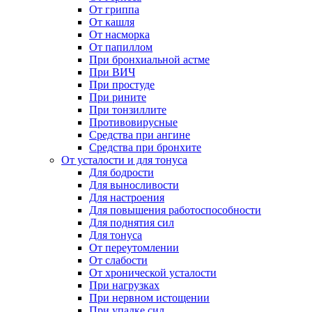
От гриппа
От кашля
От насморка
От папиллом
При бронхиальной астме
При ВИЧ
При простуде
При рините
При тонзиллите
Противовирусные
Средства при ангине
Средства при бронхите
От усталости и для тонуса
Для бодрости
Для выносливости
Для настроения
Для повышения работоспособности
Для поднятия сил
Для тонуса
От переутомлении
От слабости
От хронической усталости
При нагрузках
При нервном истощении
При упадке сил