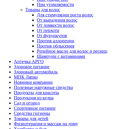
При утомляемости
Товары для волос
Для стимуляции роста волос
От выпадения волос
От ломкости волос
От перхоти
От фурункулов
Против аллопеции
Против облысения
Репейное масло для волос и ресниц
Шампуни с витаминами
Аптечка АРГО
Здоровое питание
Здоровый автомобиль
МПК Ляпко
Новинки компании
Полезные наружные средства
Продукты для красоты
Продукция из кедра
Сад и огород
Спортивное питание
Средства гигиены
Товары для детей
Физиотерапия и массаж на дому
Хозяйство и быт