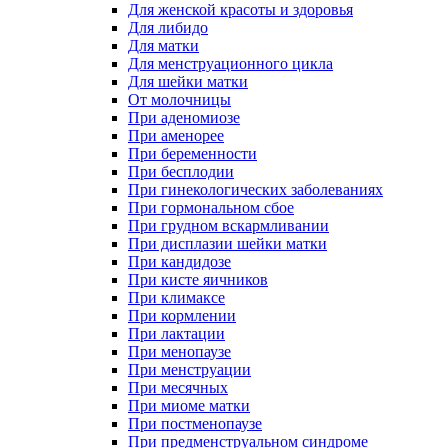
Для женской красоты и здоровья
Для либидо
Для матки
Для менструационного цикла
Для шейки матки
От молочницы
При аденомиозе
При аменорее
При беременности
При бесплодии
При гинекологических заболеваниях
При гормональном сбое
При грудном вскармливании
При дисплазии шейки матки
При кандидозе
При кисте яичников
При климаксе
При кормлении
При лактации
При менопаузе
При менструации
При месячных
При миоме матки
При постменопаузе
При предменструальном синдроме