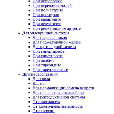
При остеопорозе
При переломах костей
При полиартрите
При протрузии
При радикулите
При ревматизме
При ревматоидном артрите
Для эндокринной системы
Для надпочечников
Для поджелудочной железы
Для щитовидной железы
При гипертиреозе
При гипотиреозе
При диабете
При тиреоидите
При тиреотоксикозе
Другие заболевания
Для горла
Для ног
Для нормализации обмена веществ
Для повышения гемоглобина
Для репродуктивной системы
От алкоголизма
От алкогольной зависимости
От аллергии