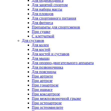
Для бодибилдинга
Для занятий спортом
Для набора массы
Для пловцов
Для спортивного питания
Для фитнеса
Препараты для спортсменов
При сушке
С клетчаткой
Для суставов
Для колен
Для костей
Для костей и суставов
Для мышц
Для опорно-двигательного аппарата
Для позвоночника
Для поясницы
При артрите
При артрозе
При гонартрозе
При ишиасе
При коксартрозе
При межпозвоночной грыже
При остеоартрозе
При остеомиелите