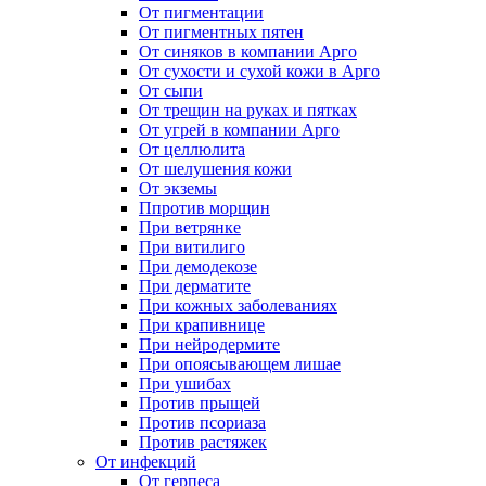
От пигментации
От пигментных пятен
От синяков в компании Арго
От сухости и сухой кожи в Арго
От сыпи
От трещин на руках и пятках
От угрей в компании Арго
От целлюлита
От шелушения кожи
От экземы
Ппротив морщин
При ветрянке
При витилиго
При демодекозе
При дерматите
При кожных заболеваниях
При крапивнице
При нейродермите
При опоясывающем лишае
При ушибах
Против прыщей
Против псориаза
Против растяжек
От инфекций
От герпеса