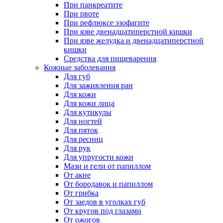
При панкреатите
При рвоте
При рефлюксе эзофагите
При язве двенадцатиперстной кишки
При язве желудка и двенадцатиперстной
кишки
Средства для пищеварения
Кожные заболевания
Для губ
Для заживления ран
Для кожи
Для кожи лица
Для кутикулы
Для ногтей
Для пяток
Для ресниц
Для рук
Для упругости кожи
Мази и гели от папиллом
От акне
От бородавок и папиллом
От грибка
От заедов в уголках губ
От кругов под глазами
От ожогов