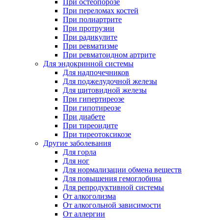
При остеопорозе
При переломах костей
При полиартрите
При протрузии
При радикулите
При ревматизме
При ревматоидном артрите
Для эндокринной системы
Для надпочечников
Для поджелудочной железы
Для щитовидной железы
При гипертиреозе
При гипотиреозе
При диабете
При тиреоидите
При тиреотоксикозе
Другие заболевания
Для горла
Для ног
Для нормализации обмена веществ
Для повышения гемоглобина
Для репродуктивной системы
От алкоголизма
От алкогольной зависимости
От аллергии