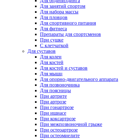
Для бодибилдинга
Для занятий спортом
Для набора массы
Для пловцов
Для спортивного питания
Для фитнеса
Препараты для спортсменов
При сушке
С клетчаткой
Для суставов
Для колен
Для костей
Для костей и суставов
Для мышц
Для опорно-двигательного аппарата
Для позвоночника
Для поясницы
При артрите
При артрозе
При гонартрозе
При ишиасе
При коксартрозе
При межпозвоночной грыже
При остеоартрозе
При остеомиелите