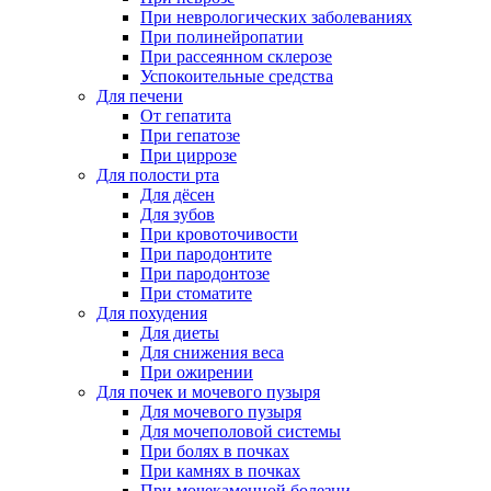
При неврологических заболеваниях
При полинейропатии
При рассеянном склерозе
Успокоительные средства
Для печени
От гепатита
При гепатозе
При циррозе
Для полости рта
Для дёсен
Для зубов
При кровоточивости
При пародонтите
При пародонтозе
При стоматите
Для похудения
Для диеты
Для снижения веса
При ожирении
Для почек и мочевого пузыря
Для мочевого пузыря
Для мочеполовой системы
При болях в почках
При камнях в почках
При мочекаменной болезни