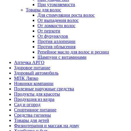
При утомляемости
Товары для волос
Для стимуляции роста волос
От выпадения волос
От ломкости волос
От перхоти
От фурункулов
Против аллопеции
Против облысения
Репейное масло для волос и ресниц
Шампуни с витаминами
Аптечка АРГО
Здоровое питание
Здоровый автомобиль
МПК Ляпко
Новинки компании
Полезные наружные средства
Продукты для красоты
Продукция из кедра
Сад и огород
Спортивное питание
Средства гигиены
Товары для детей
Физиотерапия и массаж на дому
Хозяйство и быт