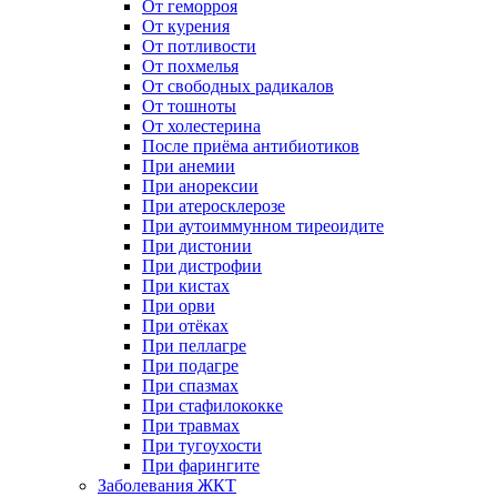
От геморроя
От курения
От потливости
От похмелья
От свободных радикалов
От тошноты
От холестерина
После приёма антибиотиков
При анемии
При анорексии
При атеросклерозе
При аутоиммунном тиреоидите
При дистонии
При дистрофии
При кистах
При орви
При отёках
При пеллагре
При подагре
При спазмах
При стафилококке
При травмах
При тугоухости
При фарингите
Заболевания ЖКТ