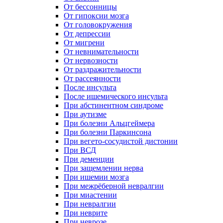
От бессонницы
От гипоксии мозга
От головокружения
От депрессии
От мигрени
От невнимательности
От нервозности
От раздражительности
От рассеянности
После инсульта
После ишемического инсульта
При абстинентном синдроме
При аутизме
При болезни Альцгеймера
При болезни Паркинсона
При вегето-сосудистой дистонии
При ВСД
При деменции
При защемлении нерва
При ишемии мозга
При межрёберной невралгии
При миастении
При невралгии
При неврите
При неврозе