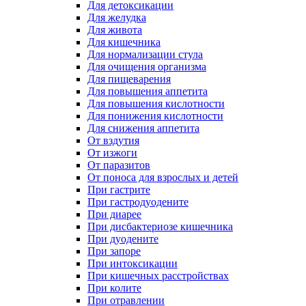
Для детоксикации
Для желудка
Для живота
Для кишечника
Для нормализации стула
Для очищения организма
Для пищеварения
Для повышения аппетита
Для повышения кислотности
Для понижения кислотности
Для снижения аппетита
От вздутия
От изжоги
От паразитов
От поноса для взрослых и детей
При гастрите
При гастродуодените
При диарее
При дисбактериозе кишечника
При дуодените
При запоре
При интоксикации
При кишечных расстройствах
При колите
При отравлении