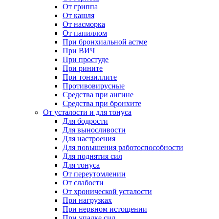
От гриппа
От кашля
От насморка
От папиллом
При бронхиальной астме
При ВИЧ
При простуде
При рините
При тонзиллите
Противовирусные
Средства при ангине
Средства при бронхите
От усталости и для тонуса
Для бодрости
Для выносливости
Для настроения
Для повышения работоспособности
Для поднятия сил
Для тонуса
От переутомлении
От слабости
От хронической усталости
При нагрузках
При нервном истощении
При упадке сил