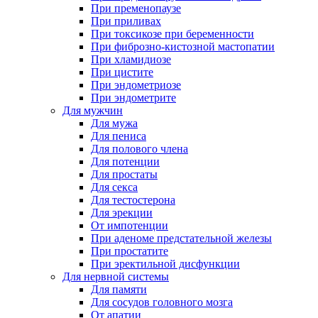
При пременопаузе
При приливах
При токсикозе при беременности
При фиброзно-кистозной мастопатии
При хламидиозе
При цистите
При эндометриозе
При эндометрите
Для мужчин
Для мужа
Для пениса
Для полового члена
Для потенции
Для простаты
Для секса
Для тестостерона
Для эрекции
От импотенции
При аденоме предстательной железы
При простатите
При эректильной дисфункции
Для нервной системы
Для памяти
Для сосудов головного мозга
От апатии