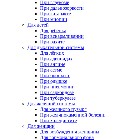
При глаукоме
При дальнозоркости
При катаракте
При миопии
Для детей
Для ребёнка
При вскармливании
При рахите
Для дыхательной системы
Для лёгких
При аденоидах
При ангине
При астме
При бронхите
При одышке
При пневмонии
При саркоидозе
При туберкулезе
Для желчной системы
Для желчного пузыря
При желчнокаменной болезни
При холецистите
Для женщин
Для возбуждения женщины
Для гормонального фона