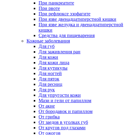
При панкреатите
При рвоте
При рефлюксе эзофагите
При язве двенадцатиперстной кишки
При язве желудка и двенадцатиперстной
кишки
Средства для пищеварения
Кожные заболевания
Для губ
Для заживления ран
Для кожи
Для кожи лица
Для кутикулы
Для ногтей
Для пяток
Для ресниц
Для рук
Для упругости кожи
Мази и гели от папиллом
От акне
От бородавок и папиллом
От грибка
От заедов в уголках губ
От кругов под глазами
От ожогов