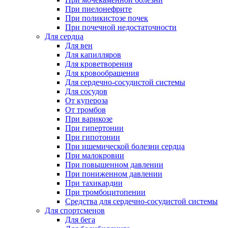
При пиелонефрите
При поликистозе почек
При почечной недостаточности
Для сердца
Для вен
Для капилляров
Для кроветворения
Для кровообращения
Для сердечно-сосудистой системы
Для сосудов
От купероза
От тромбов
При варикозе
При гипертонии
При гипотонии
При ишемической болезни сердца
При малокровии
При повышенном давлении
При пониженном давлении
При тахикардии
При тромбоцитопении
Средства для сердечно-сосудистой системы
Для спортсменов
Для бега