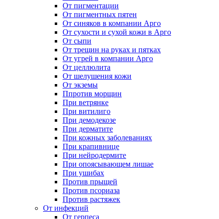
От пигментации
От пигментных пятен
От синяков в компании Арго
От сухости и сухой кожи в Арго
От сыпи
От трещин на руках и пятках
От угрей в компании Арго
От целлюлита
От шелушения кожи
От экземы
Ппротив морщин
При ветрянке
При витилиго
При демодекозе
При дерматите
При кожных заболеваниях
При крапивнице
При нейродермите
При опоясывающем лишае
При ушибах
Против прыщей
Против псориаза
Против растяжек
От инфекций
От герпеса