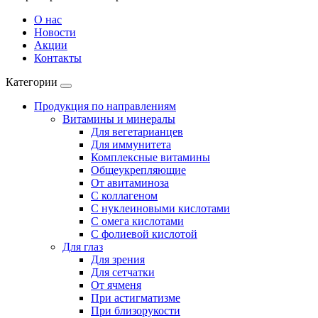
О нас
Новости
Акции
Контакты
Категории
Продукция по направлениям
Витамины и минералы
Для вегетарианцев
Для иммунитета
Комплексные витамины
Общеукрепляющие
От авитаминоза
С коллагеном
С нуклеиновыми кислотами
С омега кислотами
С фолиевой кислотой
Для глаз
Для зрения
Для сетчатки
От ячменя
При астигматизме
При близорукости