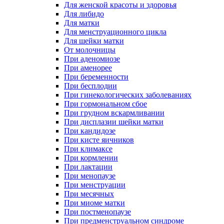
Для женской красоты и здоровья
Для либидо
Для матки
Для менструационного цикла
Для шейки матки
От молочницы
При аденомиозе
При аменорее
При беременности
При бесплодии
При гинекологических заболеваниях
При гормональном сбое
При грудном вскармливании
При дисплазии шейки матки
При кандидозе
При кисте яичников
При климаксе
При кормлении
При лактации
При менопаузе
При менструации
При месячных
При миоме матки
При постменопаузе
При предменструальном синдроме