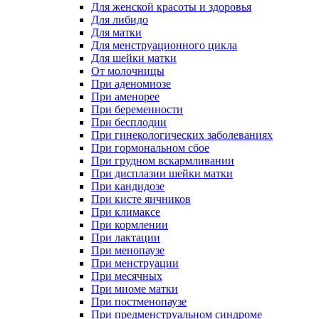
Для женской красоты и здоровья
Для либидо
Для матки
Для менструационного цикла
Для шейки матки
От молочницы
При аденомиозе
При аменорее
При беременности
При бесплодии
При гинекологических заболеваниях
При гормональном сбое
При грудном вскармливании
При дисплазии шейки матки
При кандидозе
При кисте яичников
При климаксе
При кормлении
При лактации
При менопаузе
При менструации
При месячных
При миоме матки
При постменопаузе
При предменструальном синдроме