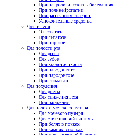
При неврологических заболеваниях
При полинейропатии
При рассеянном склерозе
Успокоительные средства
Для печени
От гепатита
При гепатозе
При циррозе
Для полости рта
Для дёсен
Для зубов
При кровоточивости
При пародонтите
При пародонтозе
При стоматите
Для похудения
Для диеты
Для снижения веса
При ожирении
Для почек и мочевого пузыря
Для мочевого пузыря
Для мочеполовой системы
При болях в почках
При камнях в почках
При мочекаменной болезни