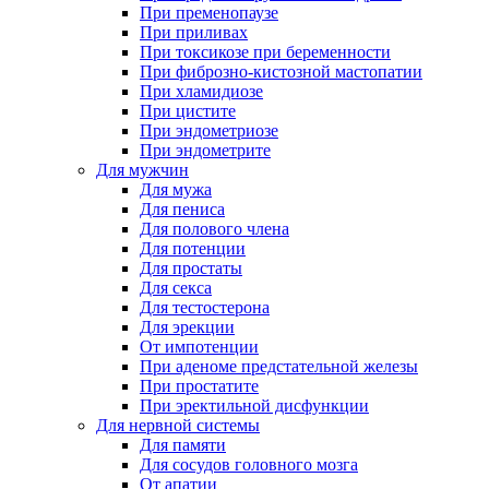
При пременопаузе
При приливах
При токсикозе при беременности
При фиброзно-кистозной мастопатии
При хламидиозе
При цистите
При эндометриозе
При эндометрите
Для мужчин
Для мужа
Для пениса
Для полового члена
Для потенции
Для простаты
Для секса
Для тестостерона
Для эрекции
От импотенции
При аденоме предстательной железы
При простатите
При эректильной дисфункции
Для нервной системы
Для памяти
Для сосудов головного мозга
От апатии