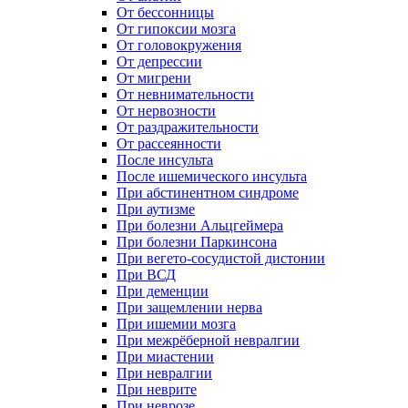
От бессонницы
От гипоксии мозга
От головокружения
От депрессии
От мигрени
От невнимательности
От нервозности
От раздражительности
От рассеянности
После инсульта
После ишемического инсульта
При абстинентном синдроме
При аутизме
При болезни Альцгеймера
При болезни Паркинсона
При вегето-сосудистой дистонии
При ВСД
При деменции
При защемлении нерва
При ишемии мозга
При межрёберной невралгии
При миастении
При невралгии
При неврите
При неврозе