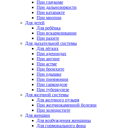
При глаукоме
При дальнозоркости
При катаракте
При миопии
Для детей
Для ребёнка
При вскармливании
При рахите
Для дыхательной системы
Для лёгких
При аденоидах
При ангине
При астме
При бронхите
При одышке
При пневмонии
При саркоидозе
При туберкулезе
Для желчной системы
Для желчного пузыря
При желчнокаменной болезни
При холецистите
Для женщин
Для возбуждения женщины
Для гормонального фона