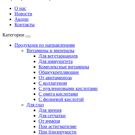
О нас
Новости
Акции
Контакты
Категории
Продукция по направлениям
Витамины и минералы
Для вегетарианцев
Для иммунитета
Комплексные витамины
Общеукрепляющие
От авитаминоза
С коллагеном
С нуклеиновыми кислотами
С омега кислотами
С фолиевой кислотой
Для глаз
Для зрения
Для сетчатки
От ячменя
При астигматизме
При близорукости