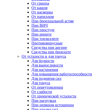
От гриппа
От кашля
От насморка
От папиллом
При бронхиальной астме
При ВИЧ
При простуде
При рините
При тонзиллите
Противовирусные
Средства при ангине
Средства при бронхите
От усталости и для тонуса
Для бодрости
Для выносливости
Для настроения
Для повышения работоспособности
Для поднятия сил
Для тонуса
От переутомлении
От слабости
От хронической усталости
При нагрузках
При нервном истощении
При упадке сил