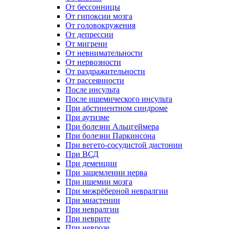
От бессонницы
От гипоксии мозга
От головокружения
От депрессии
От мигрени
От невнимательности
От нервозности
От раздражительности
От рассеянности
После инсульта
После ишемического инсульта
При абстинентном синдроме
При аутизме
При болезни Альцгеймера
При болезни Паркинсона
При вегето-сосудистой дистонии
При ВСД
При деменции
При защемлении нерва
При ишемии мозга
При межрёберной невралгии
При миастении
При невралгии
При неврите
При неврозе