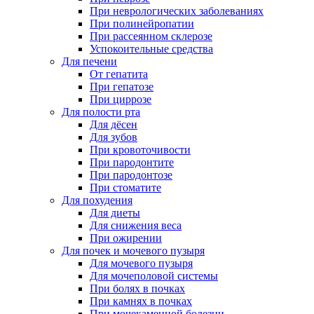
При неврологических заболеваниях
При полинейропатии
При рассеянном склерозе
Успокоительные средства
Для печени
От гепатита
При гепатозе
При циррозе
Для полости рта
Для дёсен
Для зубов
При кровоточивости
При пародонтите
При пародонтозе
При стоматите
Для похудения
Для диеты
Для снижения веса
При ожирении
Для почек и мочевого пузыря
Для мочевого пузыря
Для мочеполовой системы
При болях в почках
При камнях в почках
При мочекаменной болезни