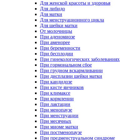
Для женской красоты и здоровья
Для либидо
Для матки
Для менструационного цикла
Для шейки матки
От молочницы
При аденомиозе
При аменорее
При беременности
При бесплодии
При гинекологических заболеваниях
При гормональном сбое
При грудном вскармливании
При дисплазии шейки матки
При кандидозе
При кисте яичников
При климаксе
При кормлении
При лактации
При менопаузе
При менструации
При месячных
При миоме матки
При постменопаузе
При предменструальном синдроме