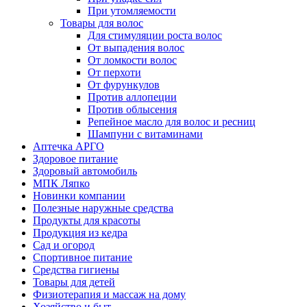
При утомляемости
Товары для волос
Для стимуляции роста волос
От выпадения волос
От ломкости волос
От перхоти
От фурункулов
Против аллопеции
Против облысения
Репейное масло для волос и ресниц
Шампуни с витаминами
Аптечка АРГО
Здоровое питание
Здоровый автомобиль
МПК Ляпко
Новинки компании
Полезные наружные средства
Продукты для красоты
Продукция из кедра
Сад и огород
Спортивное питание
Средства гигиены
Товары для детей
Физиотерапия и массаж на дому
Хозяйство и быт