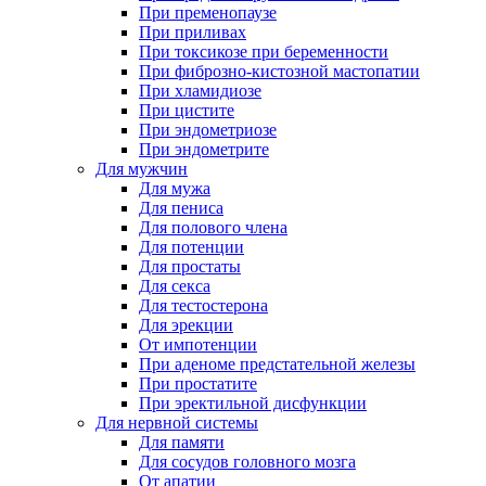
При пременопаузе
При приливах
При токсикозе при беременности
При фиброзно-кистозной мастопатии
При хламидиозе
При цистите
При эндометриозе
При эндометрите
Для мужчин
Для мужа
Для пениса
Для полового члена
Для потенции
Для простаты
Для секса
Для тестостерона
Для эрекции
От импотенции
При аденоме предстательной железы
При простатите
При эректильной дисфункции
Для нервной системы
Для памяти
Для сосудов головного мозга
От апатии