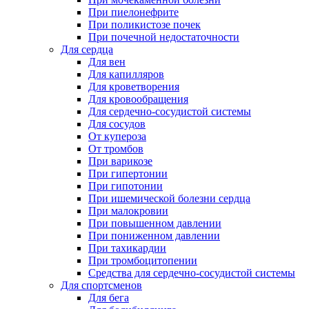
При пиелонефрите
При поликистозе почек
При почечной недостаточности
Для сердца
Для вен
Для капилляров
Для кроветворения
Для кровообращения
Для сердечно-сосудистой системы
Для сосудов
От купероза
От тромбов
При варикозе
При гипертонии
При гипотонии
При ишемической болезни сердца
При малокровии
При повышенном давлении
При пониженном давлении
При тахикардии
При тромбоцитопении
Средства для сердечно-сосудистой системы
Для спортсменов
Для бега