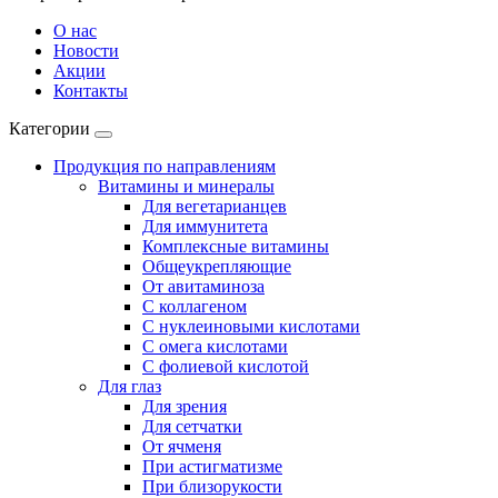
О нас
Новости
Акции
Контакты
Категории
Продукция по направлениям
Витамины и минералы
Для вегетарианцев
Для иммунитета
Комплексные витамины
Общеукрепляющие
От авитаминоза
С коллагеном
С нуклеиновыми кислотами
С омега кислотами
С фолиевой кислотой
Для глаз
Для зрения
Для сетчатки
От ячменя
При астигматизме
При близорукости