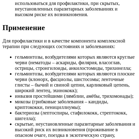
использоваться для профилактики, при скрытых,
неустановленных паразитарных заболеваниях и
высоком риске их возникновения.
Применение
Для профилактики и в качестве компонента комплексной
терапии при следующих состояниях и заболеваниях:
гельминтозы, возбудителями которых являются круглые
черви (нематоды – аскариды, филярия, власоглав,
острицы, стронгилоиды, анкилостомиды, трихинелла;
гельминтозы, возбудителями которых являются плоские
черви (клонорх, фасциолы, шистосомы; ленточные
глисты – бычий и свиной цепни, карликовый цепень,
широкий лентец, эхинококк);
инвазия простейшими (лямблии, амёбы, трихомонады);
микозы (грибковые заболевания – кандиды,
криптококки, пенициллиумы);
бактериозы (лептоспиры, стафилококк, стрептококк,
шигелла);
скрытые, неустановленные паразитарные заболевания и
высокий риск их возникновения (проживание в
опасном очаге, поездка в экзотическую страну,