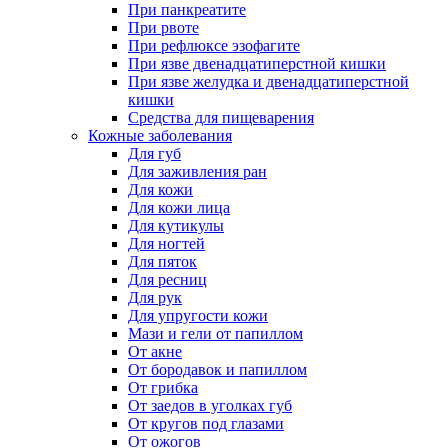
При панкреатите
При рвоте
При рефлюксе эзофагите
При язве двенадцатиперстной кишки
При язве желудка и двенадцатиперстной
кишки
Средства для пищеварения
Кожные заболевания
Для губ
Для заживления ран
Для кожи
Для кожи лица
Для кутикулы
Для ногтей
Для пяток
Для ресниц
Для рук
Для упругости кожи
Мази и гели от папиллом
От акне
От бородавок и папиллом
От грибка
От заедов в уголках губ
От кругов под глазами
От ожогов