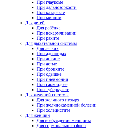
При глаукоме
При дальнозоркости
При катаракте
При миопии
Для детей
Для ребёнка
При вскармливании
При рахите
Для дыхательной системы
Для лёгких
При аденоидах
При ангине
При астме
При бронхите
При одышке
При пневмонии
При саркоидозе
При туберкулезе
Для желчной системы
Для желчного пузыря
При желчнокаменной болезни
При холецистите
Для женщин
Для возбуждения женщины
Для гормонального фона