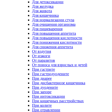
Для детоксикации
Для желудка
Для живота
Для кишечника
Для нормализации стула
Для очищения организма
Для пищеварения
Для повышения аппетита
Для повышения кислотности
Для понижения кислотности
Для снижения аппетита
От вздутия
От изжоги
От паразитов
От поноса для взрослых и детей
При гастрите
При гастродуодените
При диарее
При дисбактериозе кишечника
При дуодените
При запоре
При интоксикации
При кишечных расстройствах
При колите
При отравлении