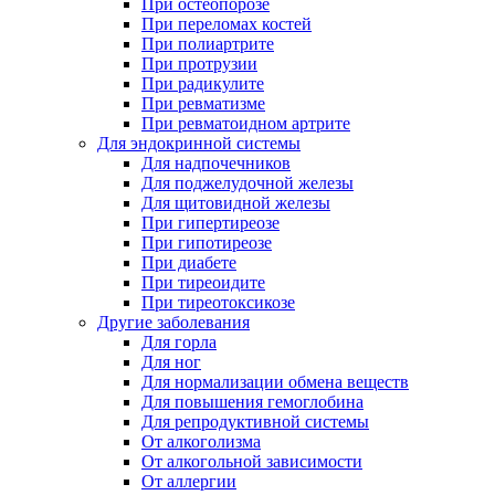
При остеопорозе
При переломах костей
При полиартрите
При протрузии
При радикулите
При ревматизме
При ревматоидном артрите
Для эндокринной системы
Для надпочечников
Для поджелудочной железы
Для щитовидной железы
При гипертиреозе
При гипотиреозе
При диабете
При тиреоидите
При тиреотоксикозе
Другие заболевания
Для горла
Для ног
Для нормализации обмена веществ
Для повышения гемоглобина
Для репродуктивной системы
От алкоголизма
От алкогольной зависимости
От аллергии