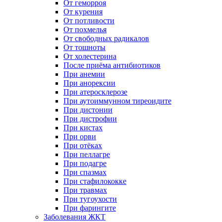
От геморроя
От курения
От потливости
От похмелья
От свободных радикалов
От тошноты
От холестерина
После приёма антибиотиков
При анемии
При анорексии
При атеросклерозе
При аутоиммунном тиреоидите
При дистонии
При дистрофии
При кистах
При орви
При отёках
При пеллагре
При подагре
При спазмах
При стафилококке
При травмах
При тугоухости
При фарингите
Заболевания ЖКТ