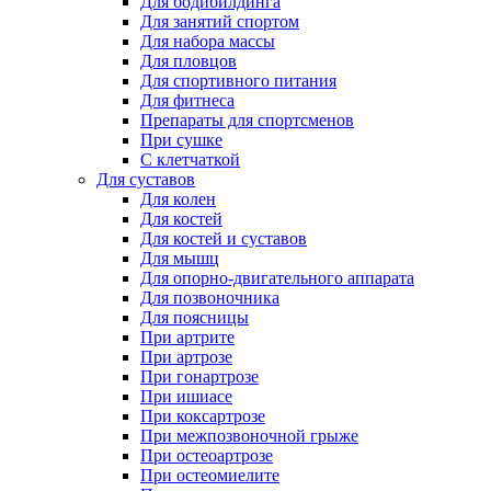
Для бодибилдинга
Для занятий спортом
Для набора массы
Для пловцов
Для спортивного питания
Для фитнеса
Препараты для спортсменов
При сушке
С клетчаткой
Для суставов
Для колен
Для костей
Для костей и суставов
Для мышц
Для опорно-двигательного аппарата
Для позвоночника
Для поясницы
При артрите
При артрозе
При гонартрозе
При ишиасе
При коксартрозе
При межпозвоночной грыже
При остеоартрозе
При остеомиелите