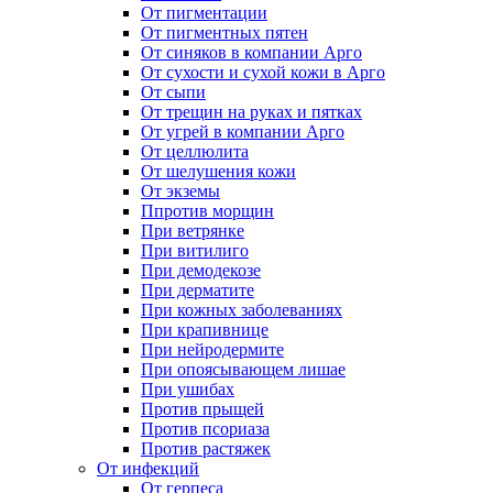
От пигментации
От пигментных пятен
От синяков в компании Арго
От сухости и сухой кожи в Арго
От сыпи
От трещин на руках и пятках
От угрей в компании Арго
От целлюлита
От шелушения кожи
От экземы
Ппротив морщин
При ветрянке
При витилиго
При демодекозе
При дерматите
При кожных заболеваниях
При крапивнице
При нейродермите
При опоясывающем лишае
При ушибах
Против прыщей
Против псориаза
Против растяжек
От инфекций
От герпеса