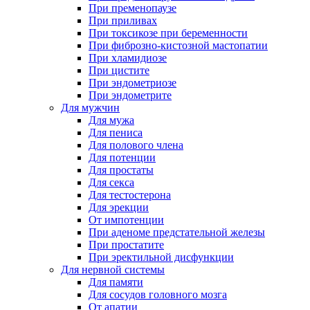
При пременопаузе
При приливах
При токсикозе при беременности
При фиброзно-кистозной мастопатии
При хламидиозе
При цистите
При эндометриозе
При эндометрите
Для мужчин
Для мужа
Для пениса
Для полового члена
Для потенции
Для простаты
Для секса
Для тестостерона
Для эрекции
От импотенции
При аденоме предстательной железы
При простатите
При эректильной дисфункции
Для нервной системы
Для памяти
Для сосудов головного мозга
От апатии