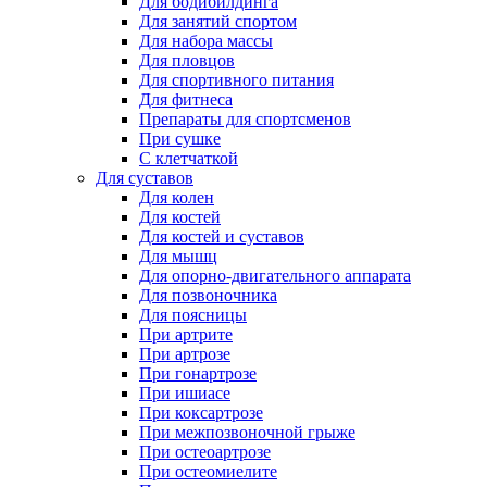
Для бодибилдинга
Для занятий спортом
Для набора массы
Для пловцов
Для спортивного питания
Для фитнеса
Препараты для спортсменов
При сушке
С клетчаткой
Для суставов
Для колен
Для костей
Для костей и суставов
Для мышц
Для опорно-двигательного аппарата
Для позвоночника
Для поясницы
При артрите
При артрозе
При гонартрозе
При ишиасе
При коксартрозе
При межпозвоночной грыже
При остеоартрозе
При остеомиелите