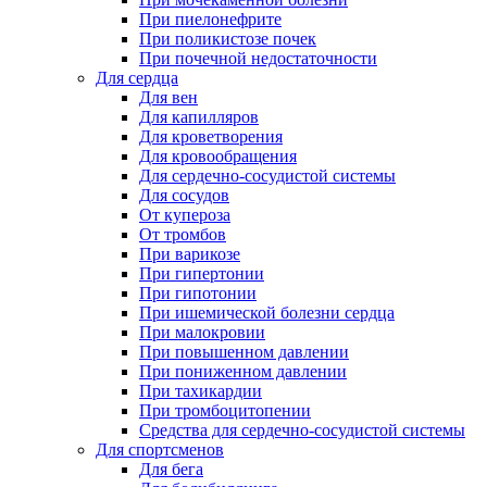
При пиелонефрите
При поликистозе почек
При почечной недостаточности
Для сердца
Для вен
Для капилляров
Для кроветворения
Для кровообращения
Для сердечно-сосудистой системы
Для сосудов
От купероза
От тромбов
При варикозе
При гипертонии
При гипотонии
При ишемической болезни сердца
При малокровии
При повышенном давлении
При пониженном давлении
При тахикардии
При тромбоцитопении
Средства для сердечно-сосудистой системы
Для спортсменов
Для бега