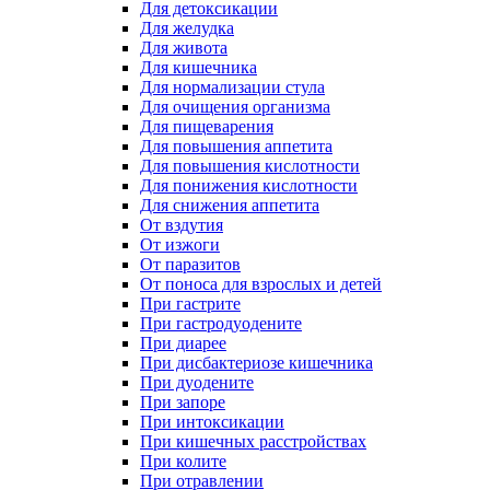
Для детоксикации
Для желудка
Для живота
Для кишечника
Для нормализации стула
Для очищения организма
Для пищеварения
Для повышения аппетита
Для повышения кислотности
Для понижения кислотности
Для снижения аппетита
От вздутия
От изжоги
От паразитов
От поноса для взрослых и детей
При гастрите
При гастродуодените
При диарее
При дисбактериозе кишечника
При дуодените
При запоре
При интоксикации
При кишечных расстройствах
При колите
При отравлении