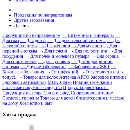
Продукция по направлениям
Другие заболевания
Для ног
Продукция по направлениям
- Витамины и минералы
-
Для глаз
- Для детей
- Для дыхательной системы
- Для
желчной системы
- Для женщин
- Для мужчин
- Для
нервной системы
- Для печени
- Для полости рта
- Для
похудения
- Для почек и мочевого пузыря
- Для сердца
-
Для спортсменов
- Для суставов
- Для эндокринной
системы
- Другие заболевания
- Заболевания ЖКТ
-
Кожные заболевания
- От инфекций
- От усталости и для
тонуса
- Товары для волос
Аптечка АРГО
Здоровое питание
Здоровый автомобиль
МПК Ляпко
Новинки компании
Полезные наружные средства
Продукты для красоты
Продукция из кедра
Сад и огород
Спортивное питание
Средства гигиены
Товары для детей
Физиотерапия и массаж
на дому
Хозяйство и быт
Хиты продаж