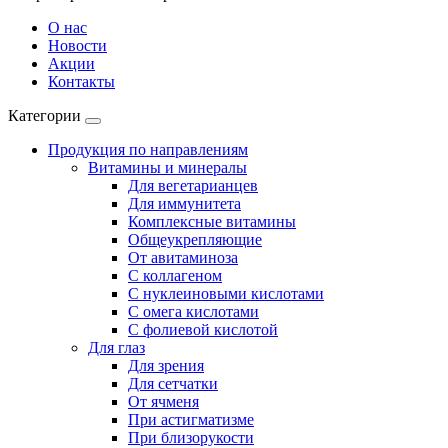
О нас
Новости
Акции
Контакты
Категории
Продукция по направлениям
Витамины и минералы
Для вегетарианцев
Для иммунитета
Комплексные витамины
Общеукрепляющие
От авитаминоза
С коллагеном
С нуклеиновыми кислотами
С омега кислотами
С фолиевой кислотой
Для глаз
Для зрения
Для сетчатки
От ячменя
При астигматизме
При близорукости