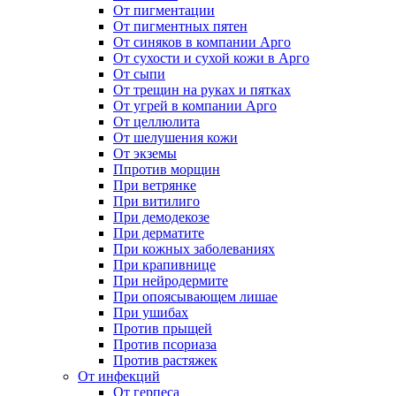
От пигментации
От пигментных пятен
От синяков в компании Арго
От сухости и сухой кожи в Арго
От сыпи
От трещин на руках и пятках
От угрей в компании Арго
От целлюлита
От шелушения кожи
От экземы
Ппротив морщин
При ветрянке
При витилиго
При демодекозе
При дерматите
При кожных заболеваниях
При крапивнице
При нейродермите
При опоясывающем лишае
При ушибах
Против прыщей
Против псориаза
Против растяжек
От инфекций
От герпеса