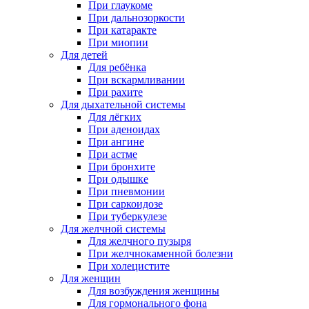
При глаукоме
При дальнозоркости
При катаракте
При миопии
Для детей
Для ребёнка
При вскармливании
При рахите
Для дыхательной системы
Для лёгких
При аденоидах
При ангине
При астме
При бронхите
При одышке
При пневмонии
При саркоидозе
При туберкулезе
Для желчной системы
Для желчного пузыря
При желчнокаменной болезни
При холецистите
Для женщин
Для возбуждения женщины
Для гормонального фона