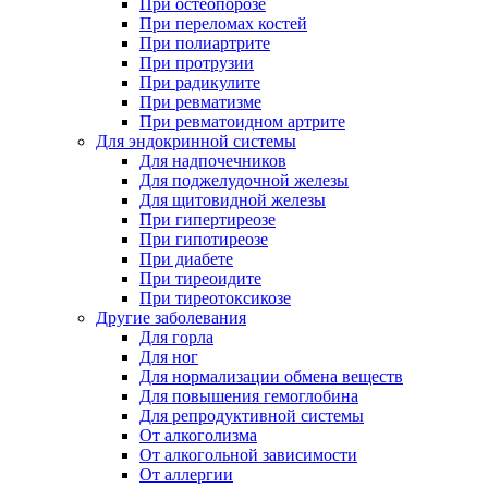
При остеопорозе
При переломах костей
При полиартрите
При протрузии
При радикулите
При ревматизме
При ревматоидном артрите
Для эндокринной системы
Для надпочечников
Для поджелудочной железы
Для щитовидной железы
При гипертиреозе
При гипотиреозе
При диабете
При тиреоидите
При тиреотоксикозе
Другие заболевания
Для горла
Для ног
Для нормализации обмена веществ
Для повышения гемоглобина
Для репродуктивной системы
От алкоголизма
От алкогольной зависимости
От аллергии