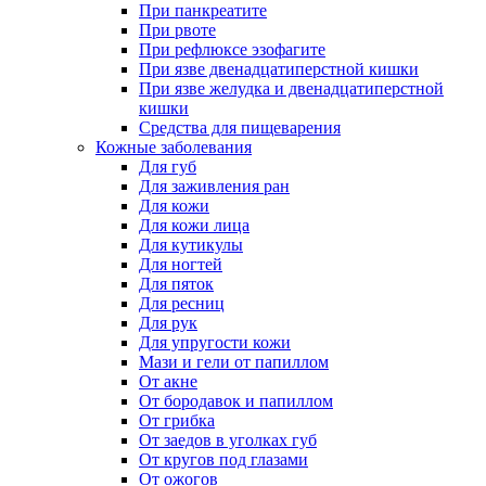
При панкреатите
При рвоте
При рефлюксе эзофагите
При язве двенадцатиперстной кишки
При язве желудка и двенадцатиперстной
кишки
Средства для пищеварения
Кожные заболевания
Для губ
Для заживления ран
Для кожи
Для кожи лица
Для кутикулы
Для ногтей
Для пяток
Для ресниц
Для рук
Для упругости кожи
Мази и гели от папиллом
От акне
От бородавок и папиллом
От грибка
От заедов в уголках губ
От кругов под глазами
От ожогов