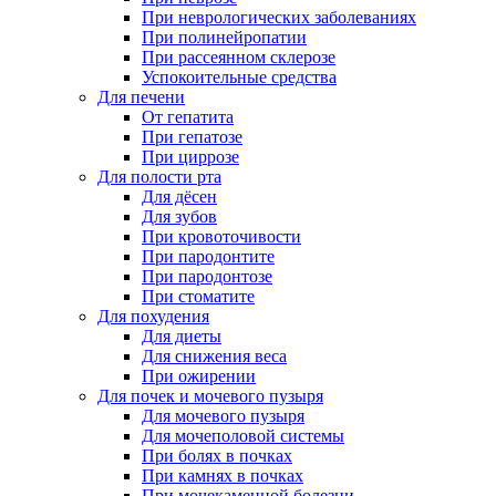
При неврологических заболеваниях
При полинейропатии
При рассеянном склерозе
Успокоительные средства
Для печени
От гепатита
При гепатозе
При циррозе
Для полости рта
Для дёсен
Для зубов
При кровоточивости
При пародонтите
При пародонтозе
При стоматите
Для похудения
Для диеты
Для снижения веса
При ожирении
Для почек и мочевого пузыря
Для мочевого пузыря
Для мочеполовой системы
При болях в почках
При камнях в почках
При мочекаменной болезни