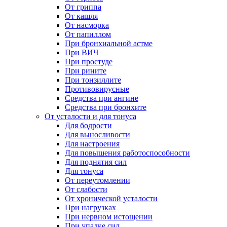
От гриппа
От кашля
От насморка
От папиллом
При бронхиальной астме
При ВИЧ
При простуде
При рините
При тонзиллите
Противовирусные
Средства при ангине
Средства при бронхите
От усталости и для тонуса
Для бодрости
Для выносливости
Для настроения
Для повышения работоспособности
Для поднятия сил
Для тонуса
От переутомлении
От слабости
От хронической усталости
При нагрузках
При нервном истощении
При упадке сил