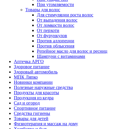
При утомляемости
Товары для волос
Для стимуляции роста волос
От выпадения волос
От ломкости волос
От перхоти
От фурункулов
Против аллопеции
Против облысения
Репейное масло для волос и ресниц
Шампуни с витаминами
Аптечка АРГО
Здоровое питание
Здоровый автомобиль
МПК Ляпко
Новинки компании
Полезные наружные средства
Продукты для красоты
Продукция из кедра
Сад и огород
Спортивное питание
Средства гигиены
Товары для детей
Физиотерапия и массаж на дому
Хозяйство и быт