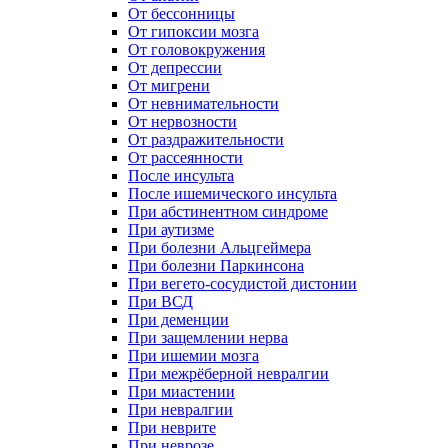
От бессонницы
От гипоксии мозга
От головокружения
От депрессии
От мигрени
От невнимательности
От нервозности
От раздражительности
От рассеянности
После инсульта
После ишемического инсульта
При абстинентном синдроме
При аутизме
При болезни Альцгеймера
При болезни Паркинсона
При вегето-сосудистой дистонии
При ВСД
При деменции
При защемлении нерва
При ишемии мозга
При межрёберной невралгии
При миастении
При невралгии
При неврите
При неврозе