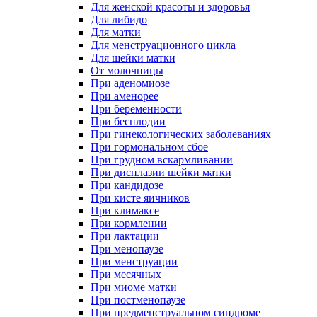
Для женской красоты и здоровья
Для либидо
Для матки
Для менструационного цикла
Для шейки матки
От молочницы
При аденомиозе
При аменорее
При беременности
При бесплодии
При гинекологических заболеваниях
При гормональном сбое
При грудном вскармливании
При дисплазии шейки матки
При кандидозе
При кисте яичников
При климаксе
При кормлении
При лактации
При менопаузе
При менструации
При месячных
При миоме матки
При постменопаузе
При предменструальном синдроме