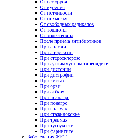
От геморроя
От курения
От потливости
От похмелья
От свободных радикалов
От тошноты
От холестерина
После приёма антибиотиков
При анемии
При анорексии
При атеросклерозе
При аутоиммунном тиреоидите
При дистонии
При дистрофии
При кистах
При орви
При отёках
При пеллагре
При подагре
При спазмах
При стафилококке
При травмах
При тугоухости
При фарингите
Заболевания ЖКТ