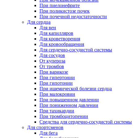
При пиелонефрите
При поликистозе почек
При почечной недостаточности
Для сердца
Для вен
Для капилляров
Для кроветворения
Для кровообращения
Для сердечно-сосудистой системы
Для сосудов
От купероза
От тромбов
При варикозе
При гипертонии
При гипотонии
При ишемической болезни сердца
При малокровии
При повышенном давлении
При пониженном давлении
При тахикардии
При тромбоцитопении
Средства для сердечно-сосудистой системы
Для спортсменов
Для бега