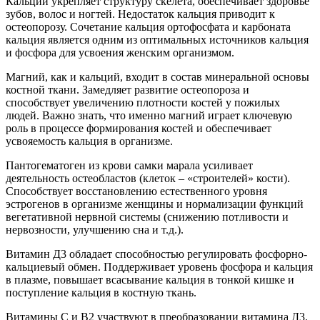
Кальций укрепляет структуру скелета, обеспечивает здоровье
зубов, волос и ногтей. Недостаток кальция приводит к
остеопорозу. Сочетание кальция ортофосфата и карбоната
кальция является одним из оптимальных источников кальция
и фосфора для усвоения женским организмом.
Магний, как и кальций, входит в состав минеральной основы
костной ткани. Замедляет развитие остеопороза и
способствует увеличению плотности костей у пожилых
людей. Важно знать, что именно магний играет ключевую
роль в процессе формирования костей и обеспечивает
усвояемость кальция в организме.
Пантогематоген из крови самки марала усиливает
деятельность остеобластов (клеток – «строителей» кости).
Способствует восстановлению естественного уровня
эстрогенов в организме женщины и нормализации функций
вегетативной нервной системы (снижению потливости и
нервозности, улучшению сна и т.д.).
Витамин Д3 обладает способностью регулировать фосфорно-
кальциевый обмен. Поддерживает уровень фосфора и кальция
в плазме, повышает всасывание кальция в тонкой кишке и
поступление кальция в костную ткань.
Витамины С и В2 участвуют в преобразовании витамина Д3.