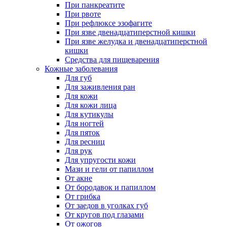
При панкреатите
При рвоте
При рефлюксе эзофагите
При язве двенадцатиперстной кишки
При язве желудка и двенадцатиперстной
кишки
Средства для пищеварения
Кожные заболевания
Для губ
Для заживления ран
Для кожи
Для кожи лица
Для кутикулы
Для ногтей
Для пяток
Для ресниц
Для рук
Для упругости кожи
Мази и гели от папиллом
От акне
От бородавок и папиллом
От грибка
От заедов в уголках губ
От кругов под глазами
От ожогов