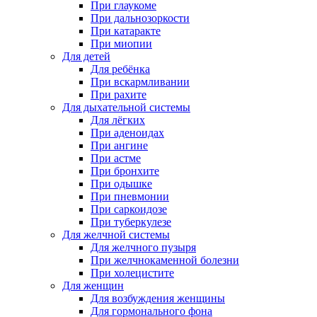
При глаукоме
При дальнозоркости
При катаракте
При миопии
Для детей
Для ребёнка
При вскармливании
При рахите
Для дыхательной системы
Для лёгких
При аденоидах
При ангине
При астме
При бронхите
При одышке
При пневмонии
При саркоидозе
При туберкулезе
Для желчной системы
Для желчного пузыря
При желчнокаменной болезни
При холецистите
Для женщин
Для возбуждения женщины
Для гормонального фона