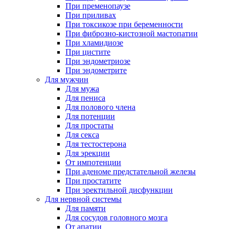
При пременопаузе
При приливах
При токсикозе при беременности
При фиброзно-кистозной мастопатии
При хламидиозе
При цистите
При эндометриозе
При эндометрите
Для мужчин
Для мужа
Для пениса
Для полового члена
Для потенции
Для простаты
Для секса
Для тестостерона
Для эрекции
От импотенции
При аденоме предстательной железы
При простатите
При эректильной дисфункции
Для нервной системы
Для памяти
Для сосудов головного мозга
От апатии