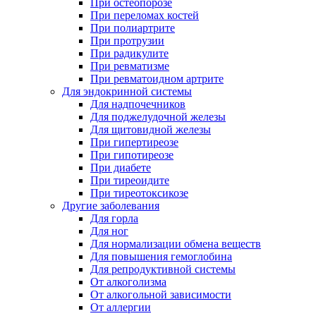
При остеопорозе
При переломах костей
При полиартрите
При протрузии
При радикулите
При ревматизме
При ревматоидном артрите
Для эндокринной системы
Для надпочечников
Для поджелудочной железы
Для щитовидной железы
При гипертиреозе
При гипотиреозе
При диабете
При тиреоидите
При тиреотоксикозе
Другие заболевания
Для горла
Для ног
Для нормализации обмена веществ
Для повышения гемоглобина
Для репродуктивной системы
От алкоголизма
От алкогольной зависимости
От аллергии