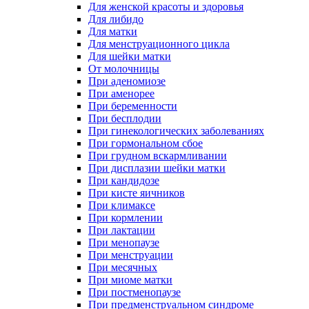
Для женской красоты и здоровья
Для либидо
Для матки
Для менструационного цикла
Для шейки матки
От молочницы
При аденомиозе
При аменорее
При беременности
При бесплодии
При гинекологических заболеваниях
При гормональном сбое
При грудном вскармливании
При дисплазии шейки матки
При кандидозе
При кисте яичников
При климаксе
При кормлении
При лактации
При менопаузе
При менструации
При месячных
При миоме матки
При постменопаузе
При предменструальном синдроме