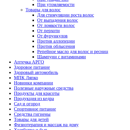
При утомляемости
Товары для волос
Для стимуляции роста волос
От выпадения волос
От ломкости волос
От перхоти
От фурункулов
Против аллопеции
Против облысения
Репейное масло для волос и ресниц
Шампуни с витаминами
Аптечка АРГО
Здоровое питание
Здоровый автомобиль
МПК Ляпко
Новинки компании
Полезные наружные средства
Продукты для красоты
Продукция из кедра
Сад и огород
Спортивное питание
Средства гигиены
Товары для детей
Физиотерапия и массаж на дому
Хозяйство и быт