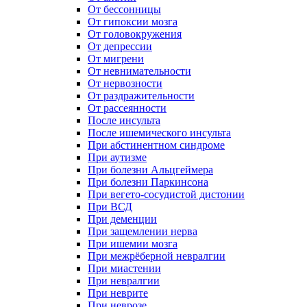
От бессонницы
От гипоксии мозга
От головокружения
От депрессии
От мигрени
От невнимательности
От нервозности
От раздражительности
От рассеянности
После инсульта
После ишемического инсульта
При абстинентном синдроме
При аутизме
При болезни Альцгеймера
При болезни Паркинсона
При вегето-сосудистой дистонии
При ВСД
При деменции
При защемлении нерва
При ишемии мозга
При межрёберной невралгии
При миастении
При невралгии
При неврите
При неврозе