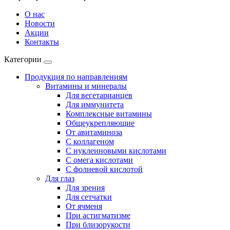
О нас
Новости
Акции
Контакты
Категории
Продукция по направлениям
Витамины и минералы
Для вегетарианцев
Для иммунитета
Комплексные витамины
Общеукрепляющие
От авитаминоза
С коллагеном
С нуклеиновыми кислотами
С омега кислотами
С фолиевой кислотой
Для глаз
Для зрения
Для сетчатки
От ячменя
При астигматизме
При близорукости