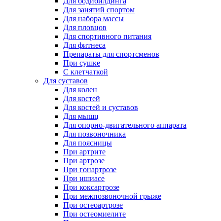
Для бодибилдинга
Для занятий спортом
Для набора массы
Для пловцов
Для спортивного питания
Для фитнеса
Препараты для спортсменов
При сушке
С клетчаткой
Для суставов
Для колен
Для костей
Для костей и суставов
Для мышц
Для опорно-двигательного аппарата
Для позвоночника
Для поясницы
При артрите
При артрозе
При гонартрозе
При ишиасе
При коксартрозе
При межпозвоночной грыже
При остеоартрозе
При остеомиелите