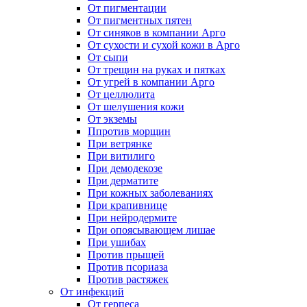
От пигментации
От пигментных пятен
От синяков в компании Арго
От сухости и сухой кожи в Арго
От сыпи
От трещин на руках и пятках
От угрей в компании Арго
От целлюлита
От шелушения кожи
От экземы
Ппротив морщин
При ветрянке
При витилиго
При демодекозе
При дерматите
При кожных заболеваниях
При крапивнице
При нейродермите
При опоясывающем лишае
При ушибах
Против прыщей
Против псориаза
Против растяжек
От инфекций
От герпеса