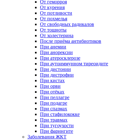
От геморроя
От курения
От потливости
От похмелья
От свободных радикалов
От тошноты
От холестерина
После приёма антибиотиков
При анемии
При анорексии
При атеросклерозе
При аутоиммунном тиреоидите
При дистонии
При дистрофии
При кистах
При орви
При отёках
При пеллагре
При подагре
При спазмах
При стафилококке
При травмах
При тугоухости
При фарингите
Заболевания ЖКТ