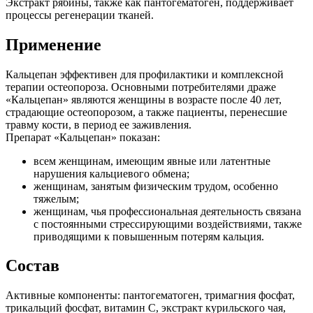
Экстракт рябины, также как пантогематоген, поддерживает
процессы регенерации тканей.
Применение
Кальцепан эффективен для профилактики и комплексной
терапии остеопороза. Основными потребителями драже
«Кальцепан» являются женщины в возрасте после 40 лет,
страдающие остеопорозом, а также пациенты, перенесшие
травму кости, в период ее заживления.
Препарат «Кальцепан» показан:
всем женщинам, имеющим явные или латентные
нарушения кальциевого обмена;
женщинам, занятым физическим трудом, особенно
тяжелым;
женщинам, чья профессиональная деятельность связана
с постоянными стрессирующими воздействиями, также
приводящими к повышенным потерям кальция.
Состав
Активные компоненты: пантогематоген, тримагния фосфат,
трикальций фосфат, витамин С, экстракт курильского чая,