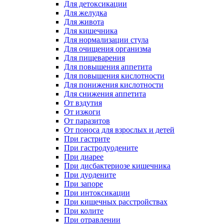
Для детоксикации
Для желудка
Для живота
Для кишечника
Для нормализации стула
Для очищения организма
Для пищеварения
Для повышения аппетита
Для повышения кислотности
Для понижения кислотности
Для снижения аппетита
От вздутия
От изжоги
От паразитов
От поноса для взрослых и детей
При гастрите
При гастродуодените
При диарее
При дисбактериозе кишечника
При дуодените
При запоре
При интоксикации
При кишечных расстройствах
При колите
При отравлении