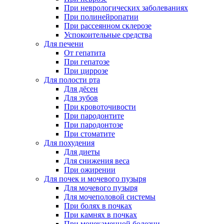
При неврологических заболеваниях
При полинейропатии
При рассеянном склерозе
Успокоительные средства
Для печени
От гепатита
При гепатозе
При циррозе
Для полости рта
Для дёсен
Для зубов
При кровоточивости
При пародонтите
При пародонтозе
При стоматите
Для похудения
Для диеты
Для снижения веса
При ожирении
Для почек и мочевого пузыря
Для мочевого пузыря
Для мочеполовой системы
При болях в почках
При камнях в почках
При мочекаменной болезни