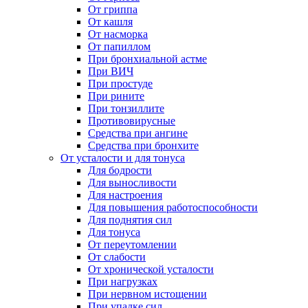
От гриппа
От кашля
От насморка
От папиллом
При бронхиальной астме
При ВИЧ
При простуде
При рините
При тонзиллите
Противовирусные
Средства при ангине
Средства при бронхите
От усталости и для тонуса
Для бодрости
Для выносливости
Для настроения
Для повышения работоспособности
Для поднятия сил
Для тонуса
От переутомлении
От слабости
От хронической усталости
При нагрузках
При нервном истощении
При упадке сил