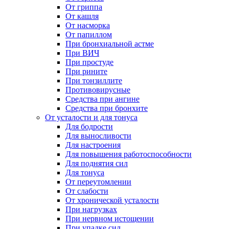
От гриппа
От кашля
От насморка
От папиллом
При бронхиальной астме
При ВИЧ
При простуде
При рините
При тонзиллите
Противовирусные
Средства при ангине
Средства при бронхите
От усталости и для тонуса
Для бодрости
Для выносливости
Для настроения
Для повышения работоспособности
Для поднятия сил
Для тонуса
От переутомлении
От слабости
От хронической усталости
При нагрузках
При нервном истощении
При упадке сил