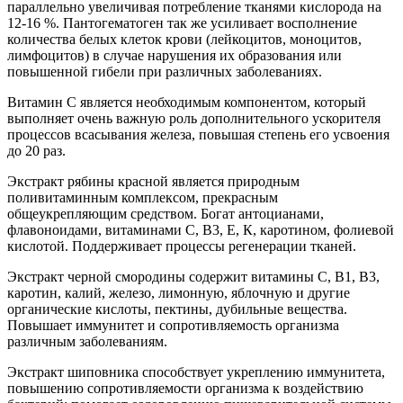
параллельно увеличивая потребление тканями кислорода на
12-16 %. Пантогематоген так же усиливает восполнение
количества белых клеток крови (лейкоцитов, моноцитов,
лимфоцитов) в случае нарушения их образования или
повышенной гибели при различных заболеваниях.
Витамин С является необходимым компонентом, который
выполняет очень важную роль дополнительного ускорителя
процессов всасывания железа, повышая степень его усвоения
до 20 раз.
Экстракт рябины красной является природным
поливитаминным комплексом, прекрасным
общеукрепляющим средством. Богат антоцианами,
флавоноидами, витаминами С, В3, Е, К, каротином, фолиевой
кислотой. Поддерживает процессы регенерации тканей.
Экстракт черной смородины содержит витамины С, B1, B3,
каротин, калий, железо, лимонную, яблочную и другие
органические кислоты, пектины, дубильные вещества.
Повышает иммунитет и сопротивляемость организма
различным заболеваниям.
Экстракт шиповника способствует укреплению иммунитета,
повышению сопротивляемости организма к воздействию