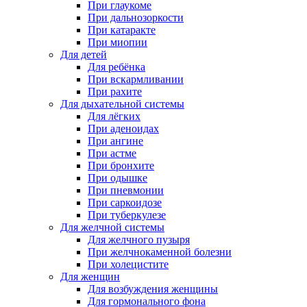
При глаукоме
При дальнозоркости
При катаракте
При миопии
Для детей
Для ребёнка
При вскармливании
При рахите
Для дыхательной системы
Для лёгких
При аденоидах
При ангине
При астме
При бронхите
При одышке
При пневмонии
При саркоидозе
При туберкулезе
Для желчной системы
Для желчного пузыря
При желчнокаменной болезни
При холецистите
Для женщин
Для возбуждения женщины
Для гормонального фона