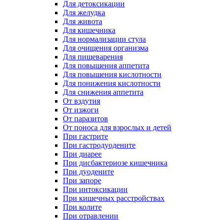
Для детоксикации
Для желудка
Для живота
Для кишечника
Для нормализации стула
Для очищения организма
Для пищеварения
Для повышения аппетита
Для повышения кислотности
Для понижения кислотности
Для снижения аппетита
От вздутия
От изжоги
От паразитов
От поноса для взрослых и детей
При гастрите
При гастродуодените
При диарее
При дисбактериозе кишечника
При дуодените
При запоре
При интоксикации
При кишечных расстройствах
При колите
При отравлении