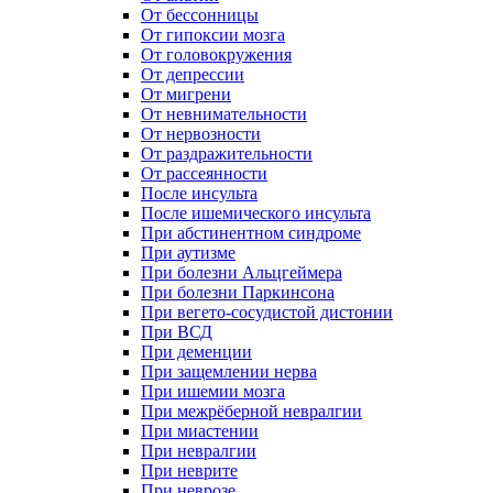
От бессонницы
От гипоксии мозга
От головокружения
От депрессии
От мигрени
От невнимательности
От нервозности
От раздражительности
От рассеянности
После инсульта
После ишемического инсульта
При абстинентном синдроме
При аутизме
При болезни Альцгеймера
При болезни Паркинсона
При вегето-сосудистой дистонии
При ВСД
При деменции
При защемлении нерва
При ишемии мозга
При межрёберной невралгии
При миастении
При невралгии
При неврите
При неврозе