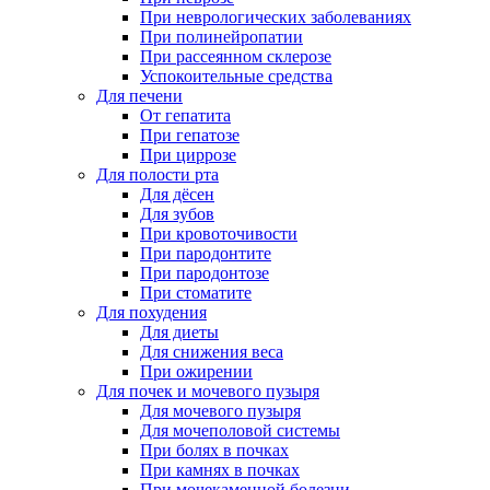
При неврологических заболеваниях
При полинейропатии
При рассеянном склерозе
Успокоительные средства
Для печени
От гепатита
При гепатозе
При циррозе
Для полости рта
Для дёсен
Для зубов
При кровоточивости
При пародонтите
При пародонтозе
При стоматите
Для похудения
Для диеты
Для снижения веса
При ожирении
Для почек и мочевого пузыря
Для мочевого пузыря
Для мочеполовой системы
При болях в почках
При камнях в почках
При мочекаменной болезни