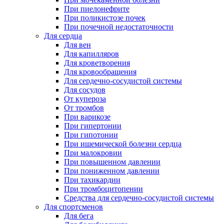
При пиелонефрите
При поликистозе почек
При почечной недостаточности
Для сердца
Для вен
Для капилляров
Для кроветворения
Для кровообращения
Для сердечно-сосудистой системы
Для сосудов
От купероза
От тромбов
При варикозе
При гипертонии
При гипотонии
При ишемической болезни сердца
При малокровии
При повышенном давлении
При пониженном давлении
При тахикардии
При тромбоцитопении
Средства для сердечно-сосудистой системы
Для спортсменов
Для бега