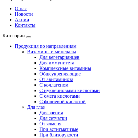
О нас
Новости
Акции
Контакты
Категории
Продукция по направлениям
Витамины и минералы
Для вегетарианцев
Для иммунитета
Комплексные витамины
Общеукрепляющие
От авитаминоза
С коллагеном
С нуклеиновыми кислотами
С омега кислотами
С фолиевой кислотой
Для глаз
Для зрения
Для сетчатки
От ячменя
При астигматизме
При близорукости