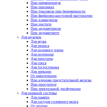
При пременопаузе
При приливах
При токсикозе при беременности
При фиброзно-кистозной мастопатии
При хламидиозе
При цистите
При эндометриозе
При эндометрите
Для мужчин
Для мужа
Для пениса
Для полового члена
Для потенции
Для простаты
Для секса
Для тестостерона
Для эрекции
От импотенции
При аденоме предстательной железы
При простатите
При эректильной дисфункции
Для нервной системы
Для памяти
Для сосудов головного мозга
От апатии