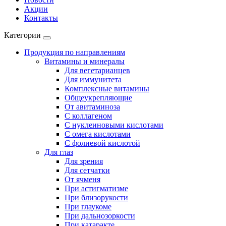
Акции
Контакты
Категории
Продукция по направлениям
Витамины и минералы
Для вегетарианцев
Для иммунитета
Комплексные витамины
Общеукрепляющие
От авитаминоза
С коллагеном
С нуклеиновыми кислотами
С омега кислотами
С фолиевой кислотой
Для глаз
Для зрения
Для сетчатки
От ячменя
При астигматизме
При близорукости
При глаукоме
При дальнозоркости
При катаракте