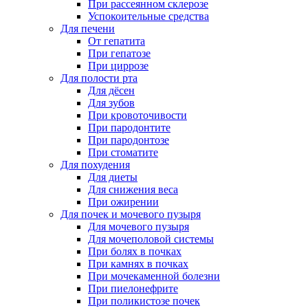
При рассеянном склерозе
Успокоительные средства
Для печени
От гепатита
При гепатозе
При циррозе
Для полости рта
Для дёсен
Для зубов
При кровоточивости
При пародонтите
При пародонтозе
При стоматите
Для похудения
Для диеты
Для снижения веса
При ожирении
Для почек и мочевого пузыря
Для мочевого пузыря
Для мочеполовой системы
При болях в почках
При камнях в почках
При мочекаменной болезни
При пиелонефрите
При поликистозе почек