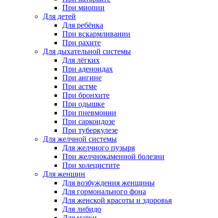
При миопии
Для детей
Для ребёнка
При вскармливании
При рахите
Для дыхательной системы
Для лёгких
При аденоидах
При ангине
При астме
При бронхите
При одышке
При пневмонии
При саркоидозе
При туберкулезе
Для желчной системы
Для желчного пузыря
При желчнокаменной болезни
При холецистите
Для женщин
Для возбуждения женщины
Для гормонального фона
Для женской красоты и здоровья
Для либидо
Для матки