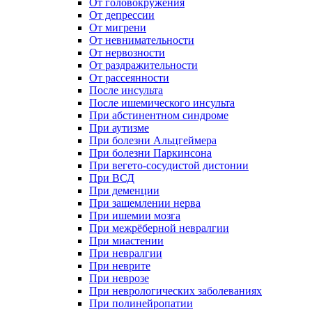
От головокружения
От депрессии
От мигрени
От невнимательности
От нервозности
От раздражительности
От рассеянности
После инсульта
После ишемического инсульта
При абстинентном синдроме
При аутизме
При болезни Альцгеймера
При болезни Паркинсона
При вегето-сосудистой дистонии
При ВСД
При деменции
При защемлении нерва
При ишемии мозга
При межрёберной невралгии
При миастении
При невралгии
При неврите
При неврозе
При неврологических заболеваниях
При полинейропатии