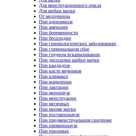
Для менструационного цикла
Для шейки матки
От молочницы
При аденомиозе
При аменорее
При беременности
При бесплодии
При гинекологических заболеваниях
При гормональном сбое
При грудном вскармливании
При дисплазии шейки матки
При кандидозе
При кисте яичников
При климаксе
При кормлении
При лактации
При менопаузе
При менструации
При месячных
При миоме матки
При постменопаузе
При предменструальном синдроме
При пременопаузе
При приливах