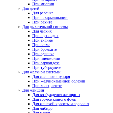
При миопии
Для детей
Для ребёнка
При вскармливании
При рахите
Для дыхательной системы
Для лёгких
При аденоидах
При ангине
При астме
При бронхите
При одышке
При пневмонии
При саркоидозе
При туберкулезе
Для желчной системы
Для желчного пузыря
При желчнокаменной болезни
При холецистите
Для женщин
Для возбуждения женщины
Для гормонального фона
Для женской красоты и здоровья
Для либидо
Для матки