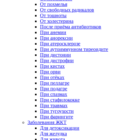
От похмелья
От свободных радикалов
От тошноты
От холестерина
После приёма антибиотиков
При анемии
При анорексии
При атеросклерозе
При аутоиммунном тиреоидите
При дистонии
При дистрофии
При кистах
При орви
При отёках
При пеллагре
При подагре
При спазмах
При стафилококке
При травмах
При тугоухости
При фарингите
Заболевания ЖКТ
Для детоксикации
Для желудка
Для живота