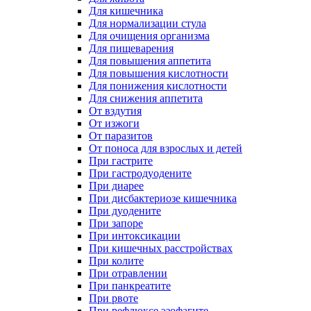
Для кишечника
Для нормализации стула
Для очищения организма
Для пищеварения
Для повышения аппетита
Для повышения кислотности
Для понижения кислотности
Для снижения аппетита
От вздутия
От изжоги
От паразитов
От поноса для взрослых и детей
При гастрите
При гастродуодените
При диарее
При дисбактериозе кишечника
При дуодените
При запоре
При интоксикации
При кишечных расстройствах
При колите
При отравлении
При панкреатите
При рвоте
При рефлюксе эзофагите