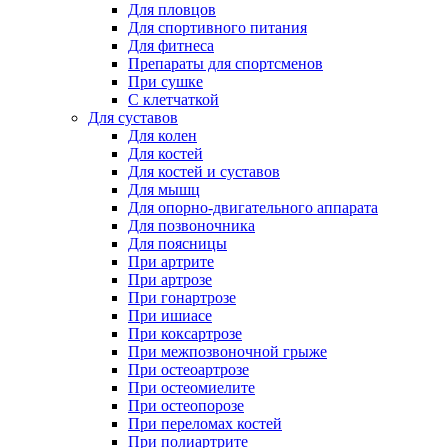
Для пловцов
Для спортивного питания
Для фитнеса
Препараты для спортсменов
При сушке
С клетчаткой
Для суставов
Для колен
Для костей
Для костей и суставов
Для мышц
Для опорно-двигательного аппарата
Для позвоночника
Для поясницы
При артрите
При артрозе
При гонартрозе
При ишиасе
При коксартрозе
При межпозвоночной грыже
При остеоартрозе
При остеомиелите
При остеопорозе
При переломах костей
При полиартрите