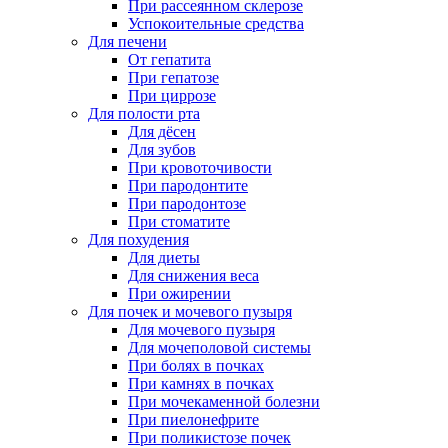
При рассеянном склерозе
Успокоительные средства
Для печени
От гепатита
При гепатозе
При циррозе
Для полости рта
Для дёсен
Для зубов
При кровоточивости
При пародонтите
При пародонтозе
При стоматите
Для похудения
Для диеты
Для снижения веса
При ожирении
Для почек и мочевого пузыря
Для мочевого пузыря
Для мочеполовой системы
При болях в почках
При камнях в почках
При мочекаменной болезни
При пиелонефрите
При поликистозе почек