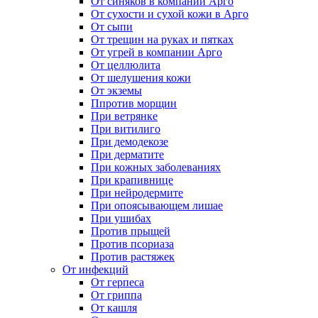
От синяков в компании Арго
От сухости и сухой кожи в Арго
От сыпи
От трещин на руках и пятках
От угрей в компании Арго
От целлюлита
От шелушения кожи
От экземы
Ппротив морщин
При ветрянке
При витилиго
При демодекозе
При дерматите
При кожных заболеваниях
При крапивнице
При нейродермите
При опоясывающем лишае
При ушибах
Против прыщей
Против псориаза
Против растяжек
От инфекций
От герпеса
От гриппа
От кашля