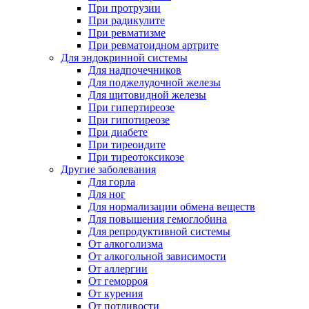
При протрузии
При радикулите
При ревматизме
При ревматоидном артрите
Для эндокринной системы
Для надпочечников
Для поджелудочной железы
Для щитовидной железы
При гипертиреозе
При гипотиреозе
При диабете
При тиреоидите
При тиреотоксикозе
Другие заболевания
Для горла
Для ног
Для нормализации обмена веществ
Для повышения гемоглобина
Для репродуктивной системы
От алкоголизма
От алкогольной зависимости
От аллергии
От геморроя
От курения
От потливости