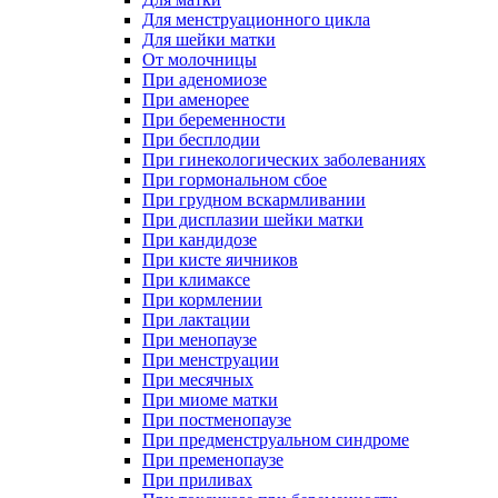
Для менструационного цикла
Для шейки матки
От молочницы
При аденомиозе
При аменорее
При беременности
При бесплодии
При гинекологических заболеваниях
При гормональном сбое
При грудном вскармливании
При дисплазии шейки матки
При кандидозе
При кисте яичников
При климаксе
При кормлении
При лактации
При менопаузе
При менструации
При месячных
При миоме матки
При постменопаузе
При предменструальном синдроме
При пременопаузе
При приливах