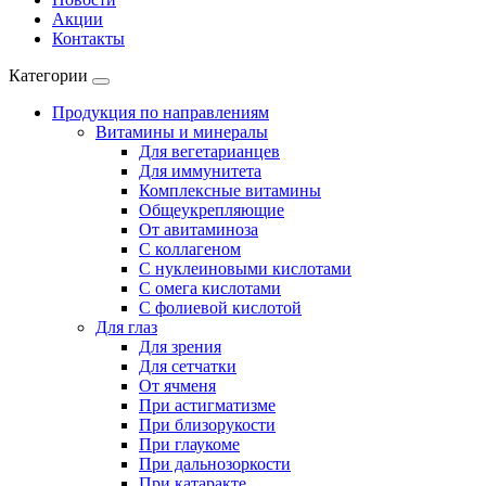
Акции
Контакты
Категории
Продукция по направлениям
Витамины и минералы
Для вегетарианцев
Для иммунитета
Комплексные витамины
Общеукрепляющие
От авитаминоза
С коллагеном
С нуклеиновыми кислотами
С омега кислотами
С фолиевой кислотой
Для глаз
Для зрения
Для сетчатки
От ячменя
При астигматизме
При близорукости
При глаукоме
При дальнозоркости
При катаракте