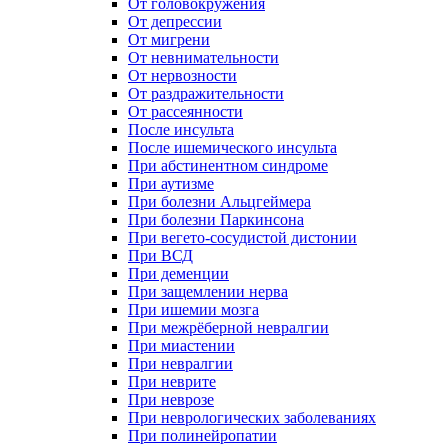
От головокружения
От депрессии
От мигрени
От невнимательности
От нервозности
От раздражительности
От рассеянности
После инсульта
После ишемического инсульта
При абстинентном синдроме
При аутизме
При болезни Альцгеймера
При болезни Паркинсона
При вегето-сосудистой дистонии
При ВСД
При деменции
При защемлении нерва
При ишемии мозга
При межрёберной невралгии
При миастении
При невралгии
При неврите
При неврозе
При неврологических заболеваниях
При полинейропатии