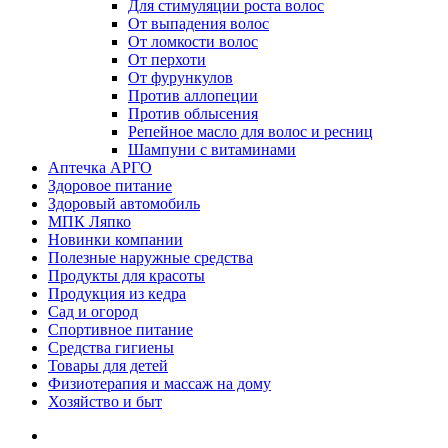
Для стимуляции роста волос
От выпадения волос
От ломкости волос
От перхоти
От фурункулов
Против аллопеции
Против облысения
Репейное масло для волос и ресниц
Шампуни с витаминами
Аптечка АРГО
Здоровое питание
Здоровый автомобиль
МПК Ляпко
Новинки компании
Полезные наружные средства
Продукты для красоты
Продукция из кедра
Сад и огород
Спортивное питание
Средства гигиены
Товары для детей
Физиотерапия и массаж на дому
Хозяйство и быт