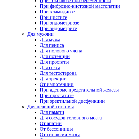
При токсикозе при беременности
При фиброзно-кистозной мастопатии
При хламидиозе
При цистите
При эндометриозе
При эндометрите
Для мужчин
Для мужа
Для пениса
Для полового члена
Для потенции
Для простаты
Для секса
Для тестостерона
Для эрекции
От импотенции
При аденоме предстательной железы
При простатите
При эректильной дисфункции
Для нервной системы
Для памяти
Для сосудов головного мозга
От апатии
От бессонницы
От гипоксии мозга