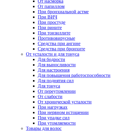
От насморка
От папиллом
При бронхиальной астме
При ВИЧ
При простуде
При рините
При тонзиллите
Противовирусные
Средства при ангине
Средства при бронхите
От усталости и для тонуса
Для бодрости
Для выносливости
Для настроения
Для повышения работоспособности
Для поднятия сил
Для тонуса
От переутомлении
От слабости
От хронической усталости
При нагрузках
При нервном истощении
При упадке сил
При утомляемости
Товары для волос