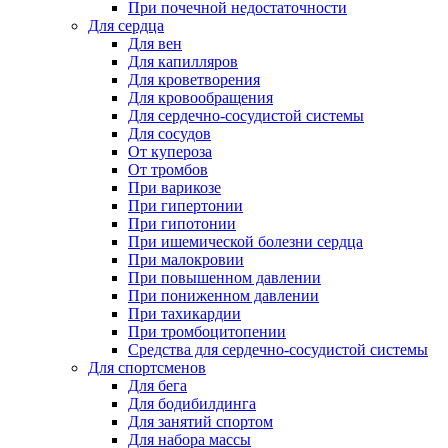
При почечной недостаточности
Для сердца
Для вен
Для капилляров
Для кроветворения
Для кровообращения
Для сердечно-сосудистой системы
Для сосудов
От купероза
От тромбов
При варикозе
При гипертонии
При гипотонии
При ишемической болезни сердца
При малокровии
При повышенном давлении
При пониженном давлении
При тахикардии
При тромбоцитопении
Средства для сердечно-сосудистой системы
Для спортсменов
Для бега
Для бодибилдинга
Для занятий спортом
Для набора массы