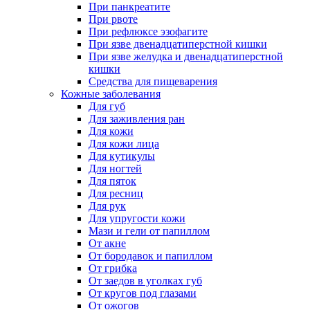
При панкреатите
При рвоте
При рефлюксе эзофагите
При язве двенадцатиперстной кишки
При язве желудка и двенадцатиперстной
кишки
Средства для пищеварения
Кожные заболевания
Для губ
Для заживления ран
Для кожи
Для кожи лица
Для кутикулы
Для ногтей
Для пяток
Для ресниц
Для рук
Для упругости кожи
Мази и гели от папиллом
От акне
От бородавок и папиллом
От грибка
От заедов в уголках губ
От кругов под глазами
От ожогов