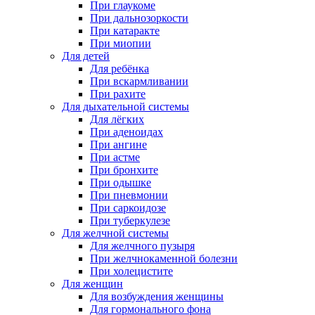
При глаукоме
При дальнозоркости
При катаракте
При миопии
Для детей
Для ребёнка
При вскармливании
При рахите
Для дыхательной системы
Для лёгких
При аденоидах
При ангине
При астме
При бронхите
При одышке
При пневмонии
При саркоидозе
При туберкулезе
Для желчной системы
Для желчного пузыря
При желчнокаменной болезни
При холецистите
Для женщин
Для возбуждения женщины
Для гормонального фона