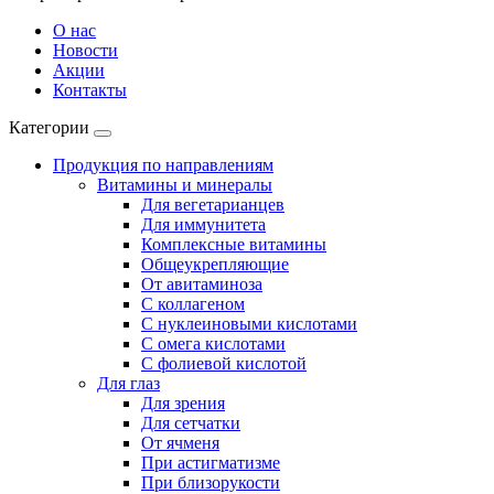
О нас
Новости
Акции
Контакты
Категории
Продукция по направлениям
Витамины и минералы
Для вегетарианцев
Для иммунитета
Комплексные витамины
Общеукрепляющие
От авитаминоза
С коллагеном
С нуклеиновыми кислотами
С омега кислотами
С фолиевой кислотой
Для глаз
Для зрения
Для сетчатки
От ячменя
При астигматизме
При близорукости