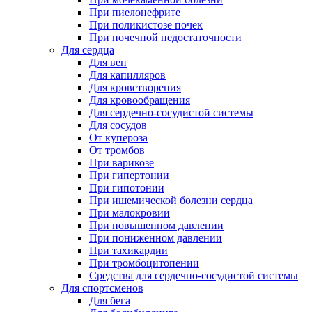
При пиелонефрите
При поликистозе почек
При почечной недостаточности
Для сердца
Для вен
Для капилляров
Для кроветворения
Для кровообращения
Для сердечно-сосудистой системы
Для сосудов
От купероза
От тромбов
При варикозе
При гипертонии
При гипотонии
При ишемической болезни сердца
При малокровии
При повышенном давлении
При пониженном давлении
При тахикардии
При тромбоцитопении
Средства для сердечно-сосудистой системы
Для спортсменов
Для бега