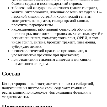
болезнь сердца и постинфарктный период;
заболеваний желудочно­кишечного тракта: гастриты,
колиты, энтероколиты, язвенная болезнь желудка и 12-
перстной кишки, острый и хронический гепатит,
холецистит, панкреатит, свищи прямой кишки,
проктиты, парапроктиты.
инфекционных заболеваний слизистой оболочки
полости рта, носоглотки, верхних дыхательных путей и
легких: гингивит, стоматит, тонзиллит, ОРВИ, в том
числе грипп, ангина, бронхит, трахеит, пневмония,
туберкулез легких;
в гинекологической практике при кольпите, в
урологической практике при простатите;
при отравлении этиловым спиртом и для снятия
похмельного синдрома.
Состав
Концентрированный экстракт зелени пихты сибирской,
полученный из пихтовой хвои, содержит комплекс
растительных полифенолов, фитонцидные фракции и
микроэлементы.
Противопоказания