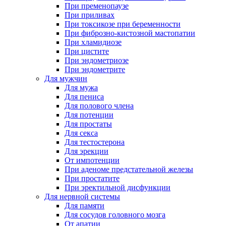
При пременопаузе
При приливах
При токсикозе при беременности
При фиброзно-кистозной мастопатии
При хламидиозе
При цистите
При эндометриозе
При эндометрите
Для мужчин
Для мужа
Для пениса
Для полового члена
Для потенции
Для простаты
Для секса
Для тестостерона
Для эрекции
От импотенции
При аденоме предстательной железы
При простатите
При эректильной дисфункции
Для нервной системы
Для памяти
Для сосудов головного мозга
От апатии