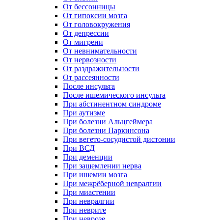
От бессонницы
От гипоксии мозга
От головокружения
От депрессии
От мигрени
От невнимательности
От нервозности
От раздражительности
От рассеянности
После инсульта
После ишемического инсульта
При абстинентном синдроме
При аутизме
При болезни Альцгеймера
При болезни Паркинсона
При вегето-сосудистой дистонии
При ВСД
При деменции
При защемлении нерва
При ишемии мозга
При межрёберной невралгии
При миастении
При невралгии
При неврите
При неврозе