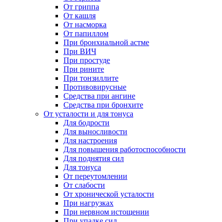
От гриппа
От кашля
От насморка
От папиллом
При бронхиальной астме
При ВИЧ
При простуде
При рините
При тонзиллите
Противовирусные
Средства при ангине
Средства при бронхите
От усталости и для тонуса
Для бодрости
Для выносливости
Для настроения
Для повышения работоспособности
Для поднятия сил
Для тонуса
От переутомлении
От слабости
От хронической усталости
При нагрузках
При нервном истощении
При упадке сил