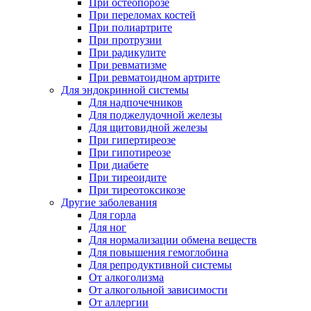
При остеопорозе
При переломах костей
При полиартрите
При протрузии
При радикулите
При ревматизме
При ревматоидном артрите
Для эндокринной системы
Для надпочечников
Для поджелудочной железы
Для щитовидной железы
При гипертиреозе
При гипотиреозе
При диабете
При тиреоидите
При тиреотоксикозе
Другие заболевания
Для горла
Для ног
Для нормализации обмена веществ
Для повышения гемоглобина
Для репродуктивной системы
От алкоголизма
От алкогольной зависимости
От аллергии