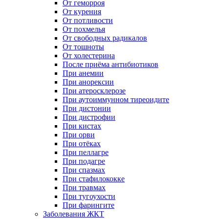
От геморроя
От курения
От потливости
От похмелья
От свободных радикалов
От тошноты
От холестерина
После приёма антибиотиков
При анемии
При анорексии
При атеросклерозе
При аутоиммунном тиреоидите
При дистонии
При дистрофии
При кистах
При орви
При отёках
При пеллагре
При подагре
При спазмах
При стафилококке
При травмах
При тугоухости
При фарингите
Заболевания ЖКТ