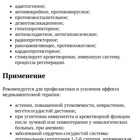
адаптогенное;
антимикробное, противовирусное;
противовоспалительное;
дезинтоксикационное;
гепатопротекторное;
антиоксидантное, антигипоксическое;
радиопротекторное;
ранозаживляющее, противоожоговое;
кардиопротекторное;
стимулирует кроветворение, иммунную систему,
процессы регенерации.
Применение
Рекомендуется для профилактики и усиления эффекта
медикаментозной терапии:
астении, повышенной утомляемости, неврастении,
вегетососудистой дистонии;
при угнетении иммунитета и кроветворной функции
после лучевой или химиотерапии у онкологических
больных, при анемиях;
заболеваний сердечно-сосудистой системы:
артериальная гипертония 1-2-й степени, ишемическая