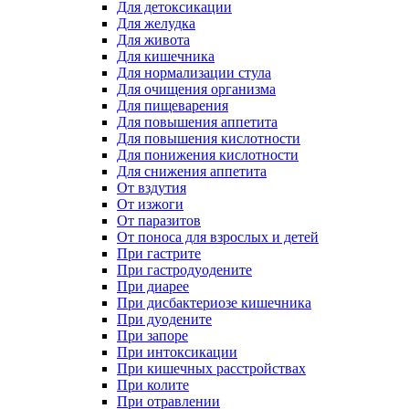
Для детоксикации
Для желудка
Для живота
Для кишечника
Для нормализации стула
Для очищения организма
Для пищеварения
Для повышения аппетита
Для повышения кислотности
Для понижения кислотности
Для снижения аппетита
От вздутия
От изжоги
От паразитов
От поноса для взрослых и детей
При гастрите
При гастродуодените
При диарее
При дисбактериозе кишечника
При дуодените
При запоре
При интоксикации
При кишечных расстройствах
При колите
При отравлении