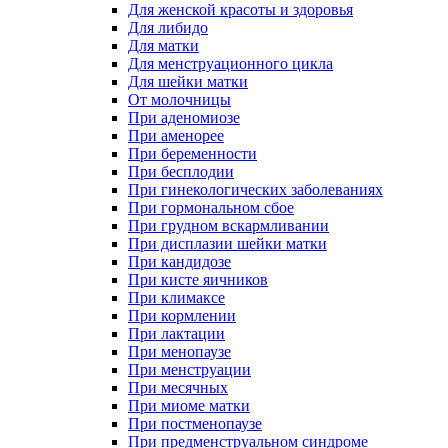
Для женской красоты и здоровья
Для либидо
Для матки
Для менструационного цикла
Для шейки матки
От молочницы
При аденомиозе
При аменорее
При беременности
При бесплодии
При гинекологических заболеваниях
При гормональном сбое
При грудном вскармливании
При дисплазии шейки матки
При кандидозе
При кисте яичников
При климаксе
При кормлении
При лактации
При менопаузе
При менструации
При месячных
При миоме матки
При постменопаузе
При предменструальном синдроме