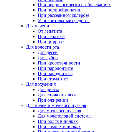
При неврологических заболеваниях
При полинейропатии
При рассеянном склерозе
Успокоительные средства
Для печени
От гепатита
При гепатозе
При циррозе
Для полости рта
Для дёсен
Для зубов
При кровоточивости
При пародонтите
При пародонтозе
При стоматите
Для похудения
Для диеты
Для снижения веса
При ожирении
Для почек и мочевого пузыря
Для мочевого пузыря
Для мочеполовой системы
При болях в почках
При камнях в почках
При мочекаменной болезни