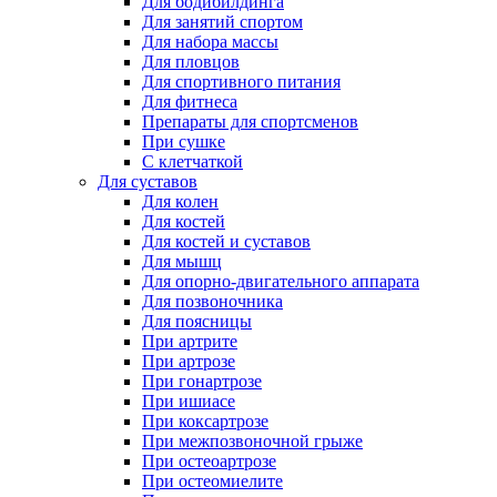
Для бодибилдинга
Для занятий спортом
Для набора массы
Для пловцов
Для спортивного питания
Для фитнеса
Препараты для спортсменов
При сушке
С клетчаткой
Для суставов
Для колен
Для костей
Для костей и суставов
Для мышц
Для опорно-двигательного аппарата
Для позвоночника
Для поясницы
При артрите
При артрозе
При гонартрозе
При ишиасе
При коксартрозе
При межпозвоночной грыже
При остеоартрозе
При остеомиелите