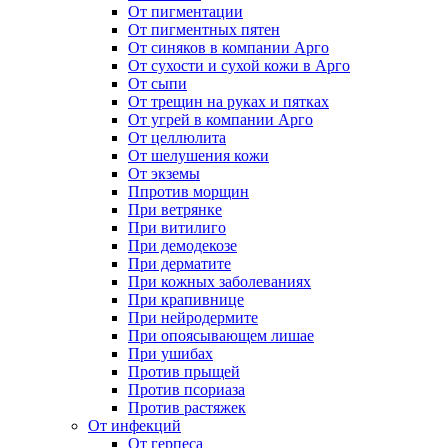
От пигментации
От пигментных пятен
От синяков в компании Арго
От сухости и сухой кожи в Арго
От сыпи
От трещин на руках и пятках
От угрей в компании Арго
От целлюлита
От шелушения кожи
От экземы
Ппротив морщин
При ветрянке
При витилиго
При демодекозе
При дерматите
При кожных заболеваниях
При крапивнице
При нейродермите
При опоясывающем лишае
При ушибах
Против прыщей
Против псориаза
Против растяжек
От инфекций
От герпеса