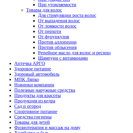
При утомляемости
Товары для волос
Для стимуляции роста волос
От выпадения волос
От ломкости волос
От перхоти
От фурункулов
Против аллопеции
Против облысения
Репейное масло для волос и ресниц
Шампуни с витаминами
Аптечка АРГО
Здоровое питание
Здоровый автомобиль
МПК Ляпко
Новинки компании
Полезные наружные средства
Продукты для красоты
Продукция из кедра
Сад и огород
Спортивное питание
Средства гигиены
Товары для детей
Физиотерапия и массаж на дому
Хозяйство и быт